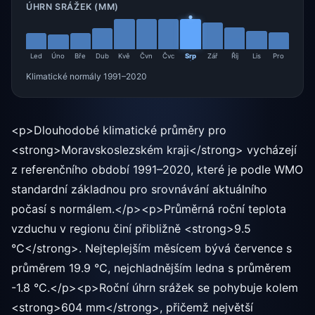
ÚHRN SRÁŽEK (MM)
Led
Úno
Bře
Dub
Kvě
Čvn
Čvc
Srp
Zář
Říj
Lis
Pro
Klimatické normály 1991–2020
<p>Dlouhodobé klimatické průměry pro
<strong>Moravskoslezském kraji</strong> vycházejí
z referenčního období 1991–2020, které je podle WMO
standardní základnou pro srovnávání aktuálního
počasí s normálem.</p><p>Průměrná roční teplota
vzduchu v regionu činí přibližně <strong>9.5
°C</strong>. Nejteplejším měsícem bývá července s
průměrem 19.9 °C, nejchladnějším ledna s průměrem
-1.8 °C.</p><p>Roční úhrn srážek se pohybuje kolem
<strong>604 mm</strong>, přičemž největší