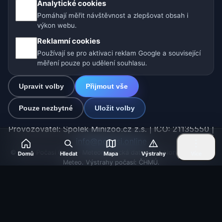
Analytické cookies
Pomáhají měřit návštěvnost a zlepšovat obsah i
Naše weby o počasí:
výkon webu.
🇨🇿 Česko
🇭🇷 Chorvatsko
🇧🇬 Bulharsko
Reklamní cookies
Používají se pro aktivaci reklam Google a související
🇩🇪🇦🇹🇨🇭 Německo / Rakousko / Švýcarsko
měření pouze po udělení souhlasu.
🌎 Latinská Amerika a Španělsko
Upravit volby
Přijmout vše
🇮🇳 Jižní a jihovýchodní Asie
🌍 Mezinárodní síť počasí
Pouze nezbytné
Uložit volby
Provozovatel: Spolek Minizoo.cz z.s. | IČO: 21135550 |
info@pocasi.online
© 2026 Počasí Online · Meteorologická data: MET Norway · Open-
Domů
Hledat
Mapa
Výstrahy
Více
Meteo. Výstrahy počasí: ČHMÚ.