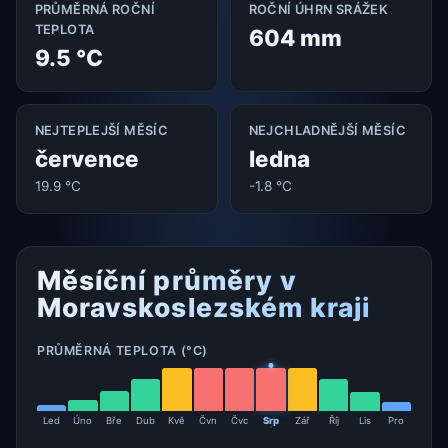
PRŮMĚRNÁ ROČNÍ
ROČNÍ ÚHRN SRÁŽEK
TEPLOTA
604 mm
9.5 °C
NEJTEPLEJŠÍ MĚSÍC
NEJCHLADNĚJŠÍ MĚSÍC
července
ledna
19.9 °C
-1.8 °C
Měsíční průměry v
Moravskoslezském kraji
PRŮMĚRNÁ TEPLOTA (°C)
Led
Úno
Bře
Dub
Kvě
Čvn
Čvc
Srp
Zář
Říj
Lis
Pro