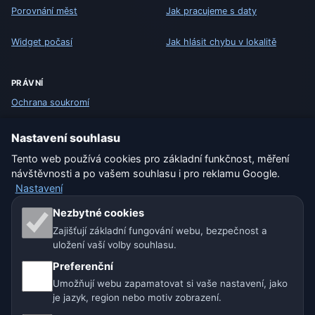
Porovnání měst
Jak pracujeme s daty
Widget počasí
Jak hlásit chybu v lokalitě
PRÁVNÍ
Ochrana soukromí
Cookies
Nastavení souhlasu
Tento web používá cookies pro základní funkčnost, měření
Podmínky užívání
návštěvnosti a po vašem souhlasu i pro reklamu Google.
Nastavení
Vyloučení odpovědnosti
Nezbytné cookies
Pomáháme zvířatům
Zajišťují základní fungování webu, bezpečnost a
uložení vaší volby souhlasu.
Sitemap
Preferenční
Umožňují webu zapamatovat si vaše nastavení, jako
Nastavení
je jazyk, region nebo motiv zobrazení.