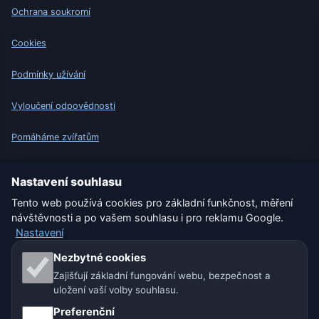
Ochrana soukromí
Cookies
Podmínky užívání
Vyloučení odpovědnosti
Pomáháme zvířatům
Sitemap
Nastavení souhlasu
Tento web používá cookies pro základní funkčnost, měření
Nastavení
návštěvnosti a po vašem souhlasu i pro reklamu Google.
Nastavení
Naše weby o počasí:
Nezbytné cookies
Zajišťují základní fungování webu, bezpečnost a
🇨🇿 Česko
🇭🇷 Chorvatsko
🇧🇬 Bulharsko
uložení vaší volby souhlasu.
Preferenční
🇩🇪🇦🇹🇨🇭 Německo / Rakousko / Švýcarsko