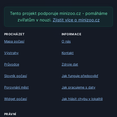
Tento projekt podporuje minizoo.cz - pomáháme
zvířatům v nouzi.
Zjistit více o minizoo.cz
PROCHÁZET
INFORMACE
Mapa počasí
O nás
Výstrahy
Kontakt
Průvodce
Zdroje dat
Slovník počasí
Jak funguje předpověď
Porovnání měst
Jak pracujeme s daty
Widget počasí
Jak hlásit chybu v lokalitě
PRÁVNÍ