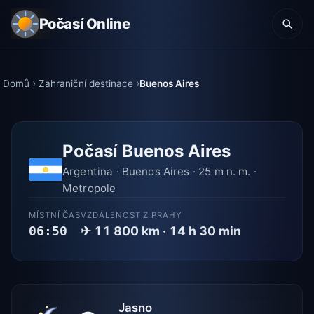
Počasí Online
Domů
Zahraniční destinace
Buenos Aires
Počasí Buenos Aires
Argentina · Buenos Aires · 25 m n. m. ·
Metropole
MÍSTNÍ ČAS
VZDÁLENOST Z PRAHY
✈ 11 800 km · 14 h 30 min
06:50
Jasno