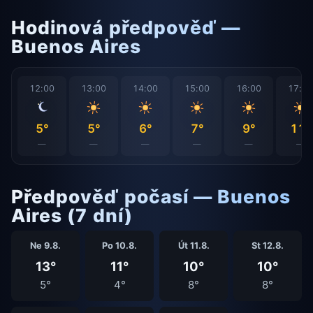
Hodinová předpověď —
Buenos Aires
12:00
13:00
14:00
15:00
16:00
17:0
5°
5°
6°
7°
9°
11°
—
—
—
—
—
—
Předpověď počasí — Buenos
Aires (7 dní)
Ne 9.8.
Po 10.8.
Út 11.8.
St 12.8.
13°
11°
10°
10°
5°
4°
8°
8°