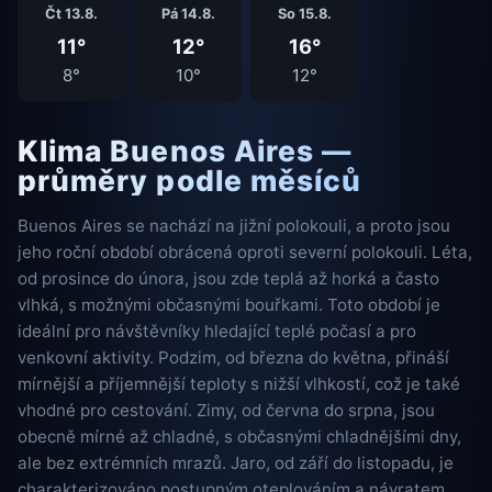
Čt 13.8.
Pá 14.8.
So 15.8.
11°
12°
16°
8°
10°
12°
Klima Buenos Aires —
průměry podle měsíců
Buenos Aires se nachází na jižní polokouli, a proto jsou
jeho roční období obrácená oproti severní polokouli. Léta,
od prosince do února, jsou zde teplá až horká a často
vlhká, s možnými občasnými bouřkami. Toto období je
ideální pro návštěvníky hledající teplé počasí a pro
venkovní aktivity. Podzim, od března do května, přináší
mírnější a příjemnější teploty s nižší vlhkostí, což je také
vhodné pro cestování. Zimy, od června do srpna, jsou
obecně mírné až chladné, s občasnými chladnějšími dny,
ale bez extrémních mrazů. Jaro, od září do listopadu, je
charakterizováno postupným oteplováním a návratem