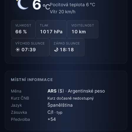
6
Pocitová teplota 6 °C
°C
Vítr 20 km/h
VLHKOST
TLAK
VIDITELNOST
66 %
1017 hPa
10 km
VÝCHOD SLUNCE
ZÁPAD SLUNCE
☀ 07:39
🌙 18:18
MÍSTNÍ INFORMACE
ARS
($) · Argentinské peso
Měna
Kurz ČNB
Kurz dočasně nedostupný
Španělština
Jazyk
C/I
Zásuvka
· typ
+54
Předvolba