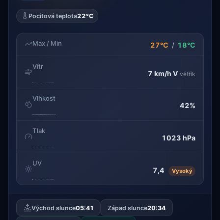
Pocitová teplota
22°C
Max / Min
27°C
/
18°C
Vítr
7 km/h
V
větřík
Vlhkost
42%
Tlak
1023 hPa
UV
7,4
Vysoký
Východ slunce
05:41
Západ slunce
20:34