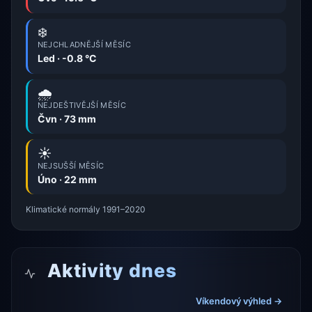
❄️
NEJCHLADNĚJŠÍ MĚSÍC
Led · -0.8 °C
🌧️
NEJDEŠTIVĚJŠÍ MĚSÍC
Čvn · 73 mm
☀️
NEJSUŠŠÍ MĚSÍC
Úno · 22 mm
Klimatické normály 1991–2020
Aktivity dnes
Víkendový výhled →