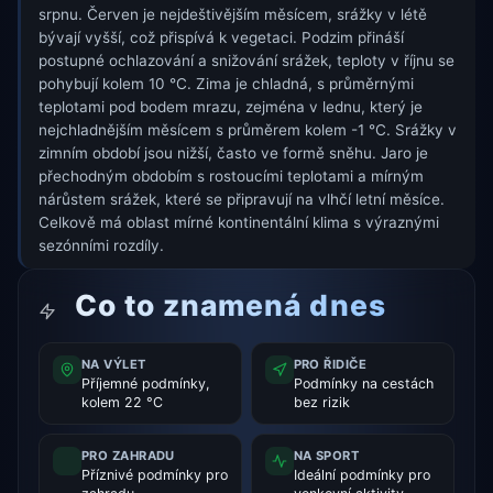
srpnu. Červen je nejdeštivějším měsícem, srážky v létě
bývají vyšší, což přispívá k vegetaci. Podzim přináší
postupné ochlazování a snižování srážek, teploty v říjnu se
pohybují kolem 10 °C. Zima je chladná, s průměrnými
teplotami pod bodem mrazu, zejména v lednu, který je
nejchladnějším měsícem s průměrem kolem -1 °C. Srážky v
zimním období jsou nižší, často ve formě sněhu. Jaro je
přechodným obdobím s rostoucími teplotami a mírným
nárůstem srážek, které se připravují na vlhčí letní měsíce.
Celkově má oblast mírné kontinentální klima s výraznými
sezónními rozdíly.
Co to znamená dnes
NA VÝLET
PRO ŘIDIČE
Příjemné podmínky,
Podmínky na cestách
kolem 22 °C
bez rizik
PRO ZAHRADU
NA SPORT
Příznivé podmínky pro
Ideální podmínky pro