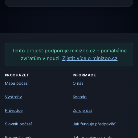
Tento projekt podporuje minizoo.cz - pomáháme
zvířatům v nouzi.
Zjistit více o minizoo.cz
PROCHÁZET
INFORMACE
Mapa počasí
O nás
Výstrahy
Kontakt
Průvodce
Zdroje dat
Slovník počasí
Jak funguje předpověď
Porovnání měst
Jak pracujeme s daty