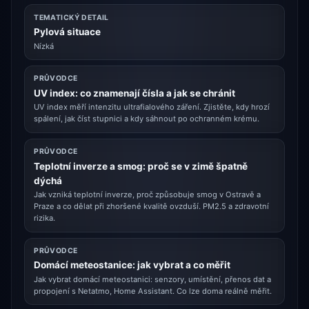
TEMATICKÝ DETAIL
Pylová situace
Nízká
PRŮVODCE
UV index: co znamenají čísla a jak se chránit
UV index měří intenzitu ultrafialového záření. Zjistěte, kdy hrozí
spálení, jak číst stupnici a kdy sáhnout po ochranném krému.
PRŮVODCE
Teplotní inverze a smog: proč se v zimě špatně
dýchá
Jak vzniká teplotní inverze, proč způsobuje smog v Ostravě a
Praze a co dělat při zhoršené kvalitě ovzduší. PM2.5 a zdravotní
rizika.
PRŮVODCE
Domácí meteostanice: jak vybrat a co měřit
Jak vybrat domácí meteostanici: senzory, umístění, přenos dat a
propojení s Netatmo, Home Assistant. Co lze doma reálně měřit.