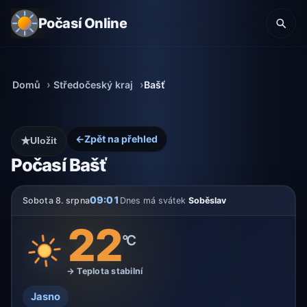
Počasí Online
Domů
Středočeský kraj
Bašť
←
Zpět na přehled
★
Uložit
Počasí Bašť
09:01
Sobota 8. srpna
Dnes má svátek
Soběslav
22
°C
→ Teplota stabilní
Jasno