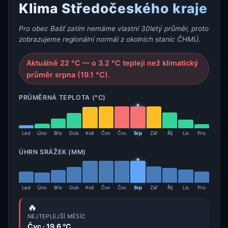
Klima Středočeského kraje
Pro obec Bašť zatím nemáme vlastní 30letý průměr, proto
zobrazujeme regionální normál z okolních stanic ČHMÚ.
Aktuálně 22 °C — o 3.2 °C tepleji než klimatický
průměr srpna (19.1 °C).
PRŮMĚRNÁ TEPLOTA (°C)
Led
Úno
Bře
Dub
Kvě
Čvn
Čvc
Srp
Zář
Říj
Lis
Pro
ÚHRN SRÁŽEK (MM)
Led
Úno
Bře
Dub
Kvě
Čvn
Čvc
Srp
Zář
Říj
Lis
Pro
🔥
NEJTEPLEJŠÍ MĚSÍC
Čvc · 19.6 °C