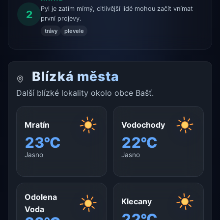
Pyl je zatím mírný, citlivější lidé mohou začít vnímat
2
první projevy.
trávy
plevele
Blízká města
Další blízké lokality okolo obce Bašť.
Mratín
Vodochody
23°C
22°C
Jasno
Jasno
Odolena
Klecany
Voda
22°C