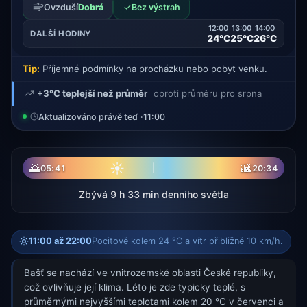
✓
Ovzduší
Dobrá
Bez výstrah
12:00
13:00
14:00
DALŠÍ HODINY
24°C
25°C
26°C
Tip:
Příjemné podmínky na procházku nebo pobyt venku.
+3°C teplejší než průměr
oproti průměru pro srpna
Aktualizováno právě teď ·
11:00
☀
🌅
🌇
05:41
20:34
Zbývá 9 h 33 min denního světla
11:00 až 22:00
Pocitově kolem 24 °C a vítr přibližně 10 km/h.
Bašť se nachází ve vnitrozemské oblasti České republiky,
což ovlivňuje její klima. Léto je zde typicky teplé, s
průměrnými nejvyššími teplotami kolem 20 °C v červenci a