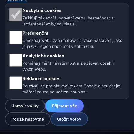
Naše weby o počasí:
Nezbytné cookies
Zajišťují základní fungování webu, bezpečnost a
🇨🇿 Česko
🇭🇷 Chorvatsko
🇧🇬 Bulharsko
uložení vaší volby souhlasu.
🇩🇪🇦🇹🇨🇭 Německo / Rakousko / Švýcarsko
Preferenční
Umožňují webu zapamatovat si vaše nastavení, jako
🌎 Latinská Amerika a Španělsko
je jazyk, region nebo motiv zobrazení.
Analytické cookies
🇮🇳 Jižní a jihovýchodní Asie
🌍 Mezinárodní síť počasí
Pomáhají měřit návštěvnost a zlepšovat obsah i
výkon webu.
Provozovatel: Spolek Minizoo.cz z.s. | IČO: 21135550 |
Reklamní cookies
info@pocasi.online
Používají se pro aktivaci reklam Google a související
© 2026 Počasí Online · Meteorologická data: MET Norway · Open-
měření pouze po udělení souhlasu.
Meteo. Výstrahy počasí: ČHMÚ.
Upravit volby
Přijmout vše
0
Pouze nezbytné
Uložit volby
☁️