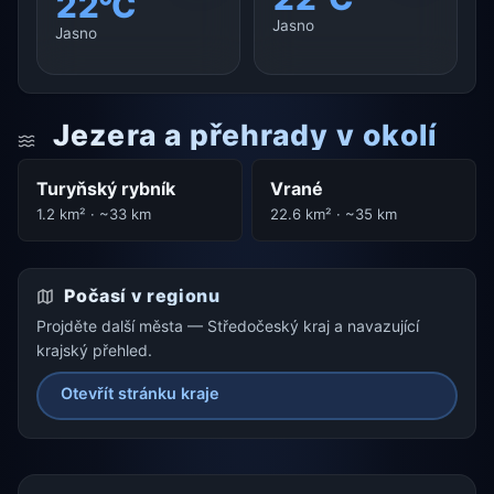
22°C
Jasno
Jasno
Jezera a přehrady v okolí
Turyňský rybník
Vrané
1.2 km² · ~33 km
22.6 km² · ~35 km
Počasí v regionu
Projděte další města — Středočeský kraj a navazující
krajský přehled.
Otevřít stránku kraje