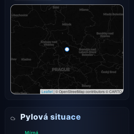
Radarový snímek momentálně není dostupný.
Otevřít v plné mapě
Otevřít v plné mapě →
Zkusit znovu
Leaflet
|
© OpenStreetMap contributors © CARTO
Pylová situace
Mírná