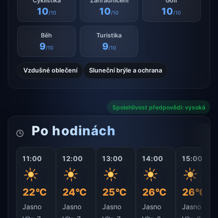
Cyklistika
Zahradničení
Golf
10
10
10
/10
/10
/10
Běh
Turistika
9
9
/10
/10
Vzdušné oblečení
Sluneční brýle a ochrana
Spolehlivost předpovědi: vysoká
Po hodinách
11:00
12:00
13:00
14:00
15:00
22°C
24°C
25°C
26°C
26°C
Jasno
Jasno
Jasno
Jasno
Jasno