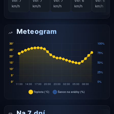
Vítr:
7
Vítr:
7
Vítr:
7
Vítr:
6
Vítr:
6
km/h
km/h
km/h
km/h
km/h
Meteogram
Na 7 dní