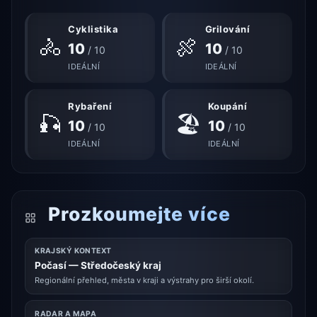
Cyklistika
Grilování
🚴
🍖
10
10
/ 10
/ 10
IDEÁLNÍ
IDEÁLNÍ
Rybaření
Koupání
🎣
🏖
10
10
/ 10
/ 10
IDEÁLNÍ
IDEÁLNÍ
Prozkoumejte více
KRAJSKÝ KONTEXT
Počasí — Středočeský kraj
Regionální přehled, města v kraji a výstrahy pro širší okolí.
RADAR A MAPA