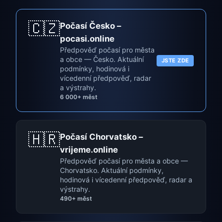
🇨🇿
Počasí Česko –
pocasi.online
Předpověď počasí pro města
a obce — Česko. Aktuální
JSTE ZDE
podmínky, hodinová i
vícedenní předpověď, radar
a výstrahy.
6 000+ měst
🇭🇷
Počasí Chorvatsko –
vrijeme.online
Předpověď počasí pro města a obce —
Chorvatsko. Aktuální podmínky,
hodinová i vícedenní předpověď, radar a
výstrahy.
490+ měst