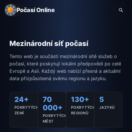
Počasí Online
Mezinárodní síť počasí
Tento web je součástí mezinárodní sítě služeb o
počasí, které poskytují lokální předpovědi po celé
Evropě a Asii. Každý web nabízí přesná a aktuální
data přizpůsobená svému regionu a jazyku.
24+
70
130+
5
000+
POKRYTÝCH
POKRYTÝCH
JAZYKŮ
ZEMÍ
REGIONŮ
POKRYTÝCH
MĚST