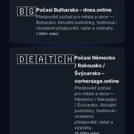
🇧🇬
Počasí Bulharsko – dnes.online
Předpověď počasí pro města a obce —
Bulharsko. Aktuální podmínky, hodinová i
vícedenní předpověď, radar a výstrahy.
1 000+ měst
🇩🇪🇦🇹🇨🇭
Počasí Německo
/ Rakousko /
Švýcarsko –
vorhersage.online
Předpověď počasí
pro města a obce —
Německo / Rakousko
/ Švýcarsko. Aktuální
podmínky, hodinová i
vícedenní
předpověď, radar a
výstrahy.
25 000+ měst