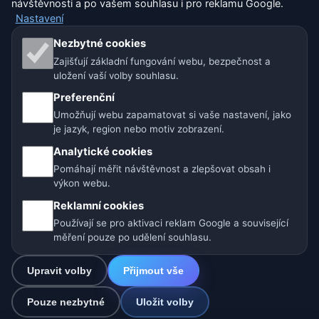
návštěvnosti a po vašem souhlasu i pro reklamu Google.
Nastavení
Sitemap
Nezbytné cookies
Zajišťují základní fungování webu, bezpečnost a
Nastavení
uložení vaší volby souhlasu.
Preferenční
Umožňují webu zapamatovat si vaše nastavení, jako
Naše weby o počasí:
je jazyk, region nebo motiv zobrazení.
🇨🇿 Česko
🇭🇷 Chorvatsko
🇧🇬 Bulharsko
Analytické cookies
Pomáhají měřit návštěvnost a zlepšovat obsah i
🇩🇪🇦🇹🇨🇭 Německo / Rakousko / Švýcarsko
výkon webu.
Reklamní cookies
🌎 Latinská Amerika a Španělsko
Používají se pro aktivaci reklam Google a související
🇮🇳 Jižní a jihovýchodní Asie
🌍 Mezinárodní síť počasí
měření pouze po udělení souhlasu.
Upravit volby
Přijmout vše
Provozovatel: Spolek Minizoo.cz z.s. | IČO: 21135550 |
info@pocasi.online
Pouze nezbytné
Uložit volby
© 2026 Počasí Online · Meteorologická data: MET Norway · Open-