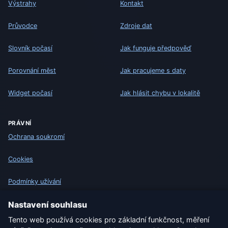
Výstrahy
Kontakt
Průvodce
Zdroje dat
Slovník počasí
Jak funguje předpověď
Porovnání měst
Jak pracujeme s daty
Widget počasí
Jak hlásit chybu v lokalitě
PRÁVNÍ
Ochrana soukromí
Cookies
Podmínky užívání
Nastavení souhlasu
Vyloučení odpovědnosti
Tento web používá cookies pro základní funkčnost, měření
Pomáháme zvířatům