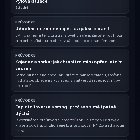
Pylová situace
Střední
PRŮVODCE
UV index: co znamenají čísla a jak se chránit
UV index měří intenzitu ultrafialového záření. Zjistěte, kdy hrozí
spálení, jak číst stupnici a kdy sáhnout po ochranném krému.
PRŮVODCE
Kojenec a horka: jak chránit miminko před letním
vedrem
Vedro, slunce a kojenec: jak udržet miminko v chladu, správná
hydratace, oblečení a kdy z vedra vyjít ven. Bezpečnostní tipy
pro rodiče.
PRŮVODCE
Teplotní inverze a smog: proč se v zimě špatně
dýchá
Jak vzniká teplotní inverze, proč způsobuje smog v Ostravě a
Praze a co dělat při zhoršené kvalitě ovzduší. PM2.5 a zdravotní
rizika.