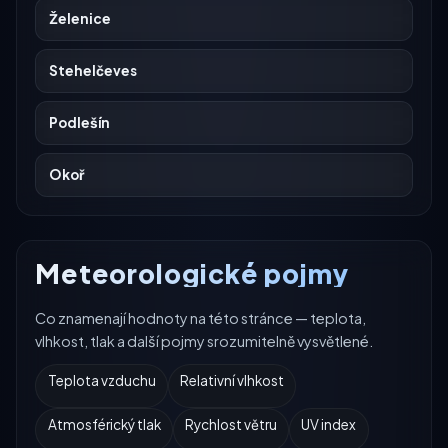
Želenice
Stehelčeves
Podlešín
Okoř
Meteorologické pojmy
Co znamenají hodnoty na této stránce — teplota,
vlhkost, tlak a další pojmy srozumitelně vysvětlené.
Teplota vzduchu
Relativní vlhkost
Atmosférický tlak
Rychlost větru
UV index