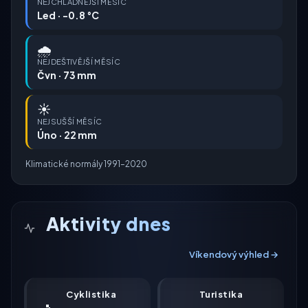
NEJCHLADNĚJŠÍ MĚSÍC
Led · -0.8 °C
🌧️
NEJDEŠTIVĚJŠÍ MĚSÍC
Čvn · 73 mm
☀️
NEJSUŠŠÍ MĚSÍC
Úno · 22 mm
Klimatické normály 1991–2020
Aktivity dnes
Víkendový výhled →
Cyklistika
Turistika