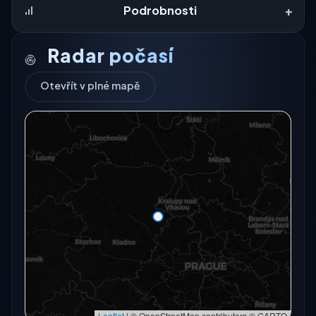
+
Podrobnosti
Radar počasí
Otevřít v plné mapě
Radarový snímek momentálně není dostupný.
Otevřít v plné mapě
Otevřít v plné mapě →
Zkusit znovu
Leaflet
|
© OpenStreetMap contributors © CARTO