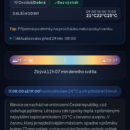
Ovzduší
Dobrá
✓
Bez výstrah
09:00
10:00
11:00
DALŠÍ HODINY
21°C
22°C
23°C
Tip:
Příjemné podmínky na procházku nebo pobyt venku.
Aktualizováno před 29 min ·
08:00
☀
🌅
🌇
05:40
20:37
Zbývá 12 h 07 min denního světla
08:00 až 19:00
Pocitově kolem 24 °C a vítr přibližně 13 km/h.
Blevice se nachází ve vnitrozemí České republiky, což
ovlivňuje její klima. Léta jsou zde typicky teplá, s průměrnými
nejvyššími teplotami kolem 20 °C v červenci a srpnu. V
červnu, který je nejdeštivějším měsícem, spadne v průměru
kolem 73 mm srážek, což je součástí letního vrcholu srážek,