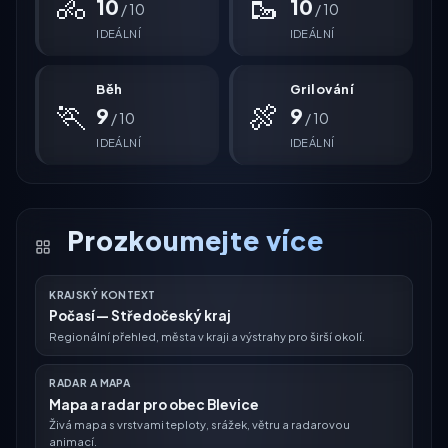
🚴
🥾
10
10
/ 10
/ 10
IDEÁLNÍ
IDEÁLNÍ
Běh
Grilování
🏃
🍖
9
9
/ 10
/ 10
IDEÁLNÍ
IDEÁLNÍ
Prozkoumejte více
KRAJSKÝ KONTEXT
Počasí — Středočeský kraj
Regionální přehled, města v kraji a výstrahy pro širší okolí.
RADAR A MAPA
Mapa a radar pro obec Blevice
Živá mapa s vrstvami teploty, srážek, větru a radarovou
animací.