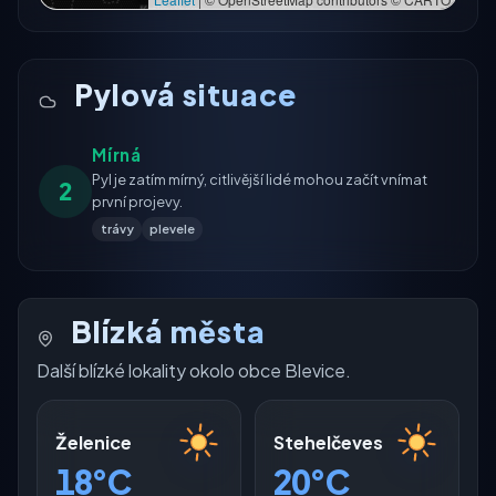
Pylová situace
Mírná
Pyl je zatím mírný, citlivější lidé mohou začít vnímat
2
první projevy.
trávy
plevele
Blízká města
Další blízké lokality okolo obce Blevice.
Želenice
Stehelčeves
18°C
20°C