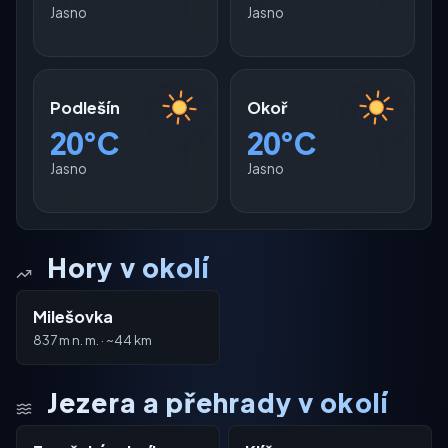
Jasno
Jasno
Podlešín
Okoř
20°C
20°C
Jasno
Jasno
Hory v okolí
Milešovka
837 m n. m. · ~44 km
Jezera a přehrady v okolí