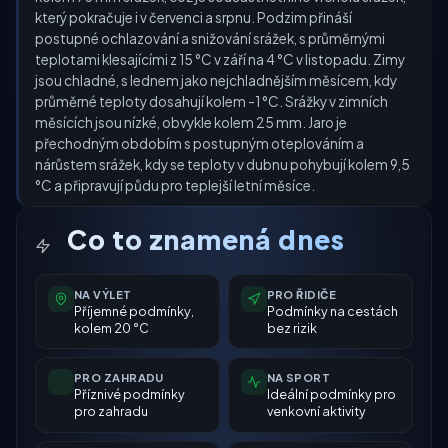
který pokračuje i v červenci a srpnu. Podzim přináší
postupné ochlazování a snižování srážek, s průměrnými
teplotami klesajícími z 15 °C v září na 4 °C v listopadu. Zimy
jsou chladné, s lednem jako nejchladnějším měsícem, kdy
průměrné teploty dosahují kolem -1 °C. Srážky v zimních
měsících jsou nízké, obvykle kolem 25 mm. Jaro je
přechodným obdobím s postupným oteplováním a
nárůstem srážek, kdy se teploty v dubnu pohybují kolem 9,5
°C a připravují půdu pro teplejší letní měsíce.
Co to znamená dnes
NA VÝLET
PRO ŘIDIČE
Příjemné podmínky,
Podmínky na cestách
kolem 20 °C
bez rizik
PRO ZAHRADU
NA SPORT
Příznivé podmínky
Ideální podmínky pro
pro zahradu
venkovní aktivity