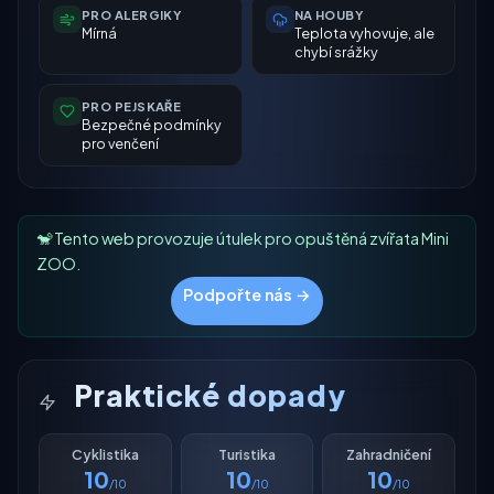
PRO ALERGIKY
NA HOUBY
Mírná
Teplota vyhovuje, ale
chybí srážky
PRO PEJSKAŘE
Bezpečné podmínky
pro venčení
🐒 Tento web provozuje útulek pro opuštěná zvířata Mini
ZOO.
Podpořte nás →
Praktické dopady
Cyklistika
Turistika
Zahradničení
10
10
10
/10
/10
/10