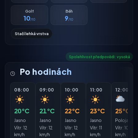
Golf
Běh
10
9
/10
/10
Stačí lehká vrstva
Spolehlivost předpovědi: vysoká
Po hodinách
08:00
09:00
10:00
11:00
12:00
20°C
21°C
22°C
23°C
25°C
Jasno
Jasno
Jasno
Jasno
Polojasno
Vítr:
12
Vítr:
12
Vítr:
12
Vítr:
11
Vítr:
10
km/h
km/h
km/h
km/h
km/h