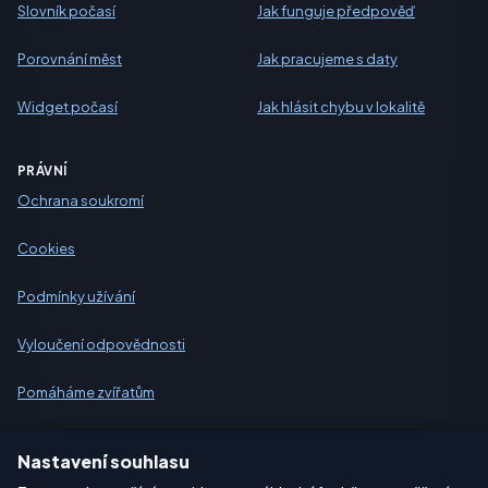
Slovník počasí
Jak funguje předpověď
Porovnání měst
Jak pracujeme s daty
Widget počasí
Jak hlásit chybu v lokalitě
PRÁVNÍ
Ochrana soukromí
Cookies
Podmínky užívání
Vyloučení odpovědnosti
Pomáháme zvířatům
Sitemap
Nastavení souhlasu