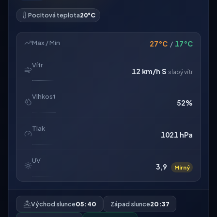
Pocitová teplota
20°C
Max / Min
27°C
/
17°C
Vítr
12 km/h
S
slabý vítr
Vlhkost
52%
Tlak
1021 hPa
UV
3,9
Mírný
Východ slunce
05:40
Západ slunce
20:37