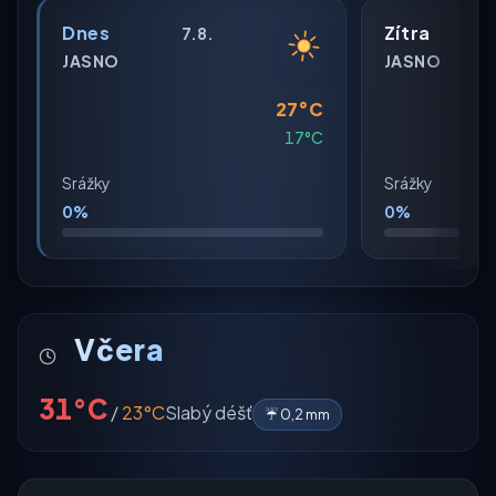
Dnes
Zítra
7.8.
JASNO
JASNO
27°C
17°C
Srážky
Srážky
0%
0%
Včera
31°C
/
23°C
Slabý déšť
☔ 0,2 mm