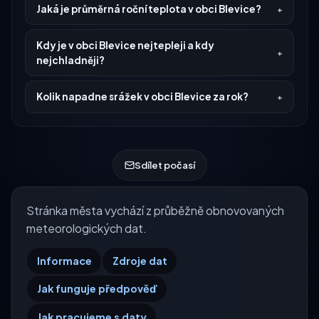
Jaká je průměrná roční teplota v obci Blevice?
Kdy je v obci Blevice nejtepleji a kdy
nejchladněji?
Kolik napadne srážek v obci Blevice za rok?
Sdílet počasí
Stránka města vychází z průběžně obnovovaných
meteorologických dat.
Informace
Zdroje dat
Jak funguje předpověď
Jak pracujeme s daty