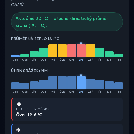
ČHMÚ.
Aktuálně 20 °C — přesně klimatický průměr
srpna (19.1 °C).
PRŮMĚRNÁ TEPLOTA (°C)
Led
Úno
Bře
Dub
Kvě
Čvn
Čvc
Srp
Zář
Říj
Lis
Pro
ÚHRN SRÁŽEK (MM)
Led
Úno
Bře
Dub
Kvě
Čvn
Čvc
Srp
Zář
Říj
Lis
Pro
🔥
NEJTEPLEJŠÍ MĚSÍC
Čvc · 19.6 °C
❄️