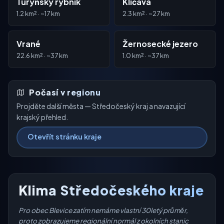
Turyňský rybník
Klíčava
1.2 km² · ~17 km
2.3 km² · ~27 km
Vrané
Žernosecké jezero
22.6 km² · ~37 km
1.0 km² · ~37 km
Počasí v regionu
Projděte další města — Středočeský kraj a navazující
krajský přehled.
Otevřít stránku kraje
Klima Středočeského kraje
Pro obec Blevice zatím nemáme vlastní 30letý průměr,
proto zobrazujeme regionální normál z okolních stanic