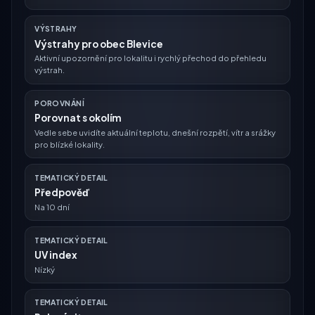
VÝSTRAHY
Výstrahy pro obec Blevice
Aktivní upozornění pro lokalitu i rychlý přechod do přehledu
výstrah.
POROVNÁNÍ
Porovnat s okolím
Vedle sebe uvidíte aktuální teplotu, dnešní rozpětí, vítr a srážky
pro blízké lokality.
TEMATICKÝ DETAIL
Předpověď
Na 10 dní
TEMATICKÝ DETAIL
UV index
Nízký
TEMATICKÝ DETAIL