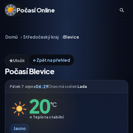
Počasí Online
Domů
Středočeský kraj
Blevice
←
Zpět na přehled
★
Uložit
Počasí Blevice
06:29
Pátek 7. srpna
Dnes má svátek
Lada
20
°C
→ Teplota stabilní
Jasno