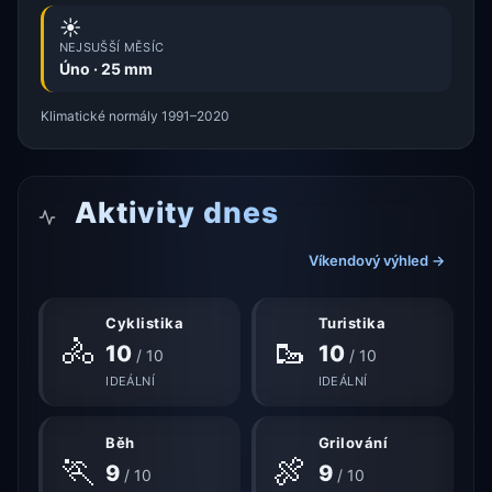
☀️
NEJSUŠŠÍ MĚSÍC
Úno · 25 mm
Klimatické normály 1991–2020
Aktivity dnes
Víkendový výhled →
Cyklistika
Turistika
🚴
🥾
10
10
/ 10
/ 10
IDEÁLNÍ
IDEÁLNÍ
Běh
Grilování
🏃
🍖
9
9
/ 10
/ 10