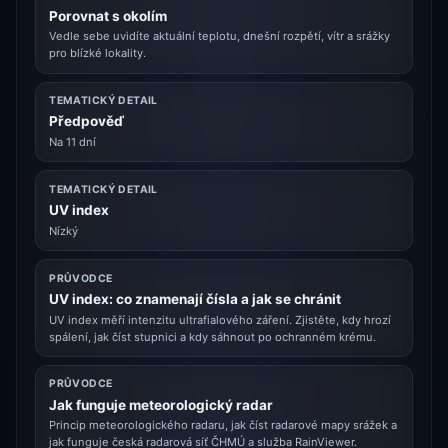
Porovnat s okolím
Vedle sebe uvidíte aktuální teplotu, dnešní rozpětí, vítr a srážky
pro blízké lokality.
TEMATICKÝ DETAIL
Předpověď
Na 11 dní
TEMATICKÝ DETAIL
UV index
Nízký
PRŮVODCE
UV index: co znamenají čísla a jak se chránit
UV index měří intenzitu ultrafialového záření. Zjistěte, kdy hrozí
spálení, jak číst stupnici a kdy sáhnout po ochranném krému.
PRŮVODCE
Jak funguje meteorologický radar
Princip meteorologického radaru, jak číst radarové mapy srážek a
jak funguje česká radarová síť ČHMÚ a služba RainViewer.