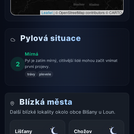
Leaflet
|
© OpenStreetMap contributors © CARTO
Pylová situace
Mírná
Pyl je zatím mírný, citlivější lidé mohou začít vnímat
2
první projevy.
trávy
plevele
Blízká města
Další blízké lokality okolo obce Blšany u Loun.
Líšťany
Chožov