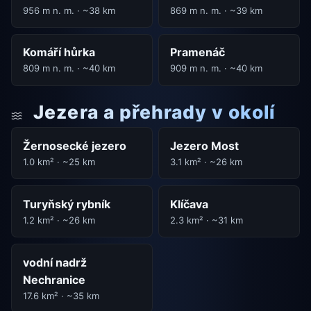
956 m n. m. · ~38 km
869 m n. m. · ~39 km
Komáří hůrka
Pramenáč
809 m n. m. · ~40 km
909 m n. m. · ~40 km
Jezera a přehrady v okolí
Žernosecké jezero
Jezero Most
1.0 km² · ~25 km
3.1 km² · ~26 km
Turyňský rybník
Klíčava
1.2 km² · ~26 km
2.3 km² · ~31 km
vodní nadrž
Nechranice
17.6 km² · ~35 km