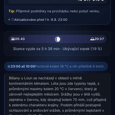
Tip:
Příjemné podmínky na procházku nebo pobyt venku.
Aktualizováno před 1 h ·
8.8. 23:00
🌘
🌇
🌅
05:43
20:37
Slunce vyjde za 5 h 38 min · Ubývající srpek (19 %)
23:00 až 10:00
Pocitově kolem 18 °C a vítr přibližně 9 km/h.
Blšany u Loun se nacházejí v oblasti s mírně
kontinentálním klimatem. Léta jsou zde typicky teplá, s
průměrnými maximy kolem 20 °C v červenci, který je
zároveň nejteplejším měsícem. Srážky jsou v létě vyšší,
zejména v červnu, kdy dosahují kolem 70 mm, což přispívá
k zelenému charakteru krajiny. Podzim přináší postupné
ochlazování a snižování srážek, s průměrnými teplotami v