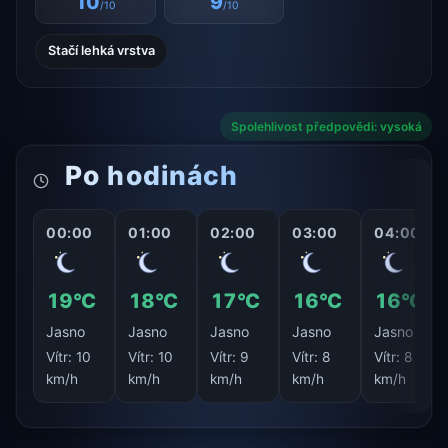
10
9
/10
/10
Stačí lehká vrstva
Spolehlivost předpovědi: vysoká
Po hodinách
00:00
01:00
02:00
03:00
04:00
19°C
18°C
17°C
16°C
16°C
Jasno
Jasno
Jasno
Jasno
Jasno
Vítr:
10
Vítr:
10
Vítr:
9
Vítr:
8
Vítr:
8
km/h
km/h
km/h
km/h
km/h