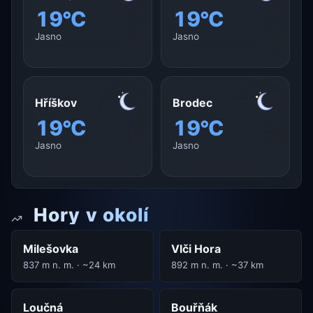
19°C
19°C
Jasno
Jasno
Hříškov
Brodec
19°C
19°C
Jasno
Jasno
Hory v okolí
Milešovka
Vlči Hora
837 m n. m. · ~24 km
892 m n. m. · ~37 km
Loučná
Bouřňák