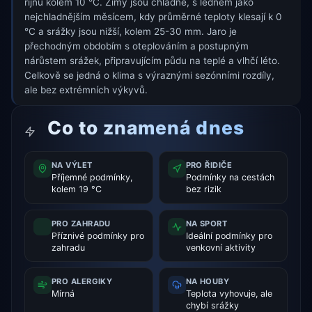
říjnu kolem 10 °C. Zimy jsou chladné, s lednem jako
nejchladnějším měsícem, kdy průměrné teploty klesají k 0
°C a srážky jsou nižší, kolem 25-30 mm. Jaro je
přechodným obdobím s oteplováním a postupným
nárůstem srážek, připravujícím půdu na teplé a vlhčí léto.
Celkově se jedná o klima s výraznými sezónními rozdíly,
ale bez extrémních výkyvů.
Co to znamená dnes
NA VÝLET
PRO ŘIDIČE
Příjemné podmínky,
Podmínky na cestách
kolem 19 °C
bez rizik
PRO ZAHRADU
NA SPORT
Příznivé podmínky pro
Ideální podmínky pro
zahradu
venkovní aktivity
PRO ALERGIKY
NA HOUBY
Mírná
Teplota vyhovuje, ale
chybí srážky