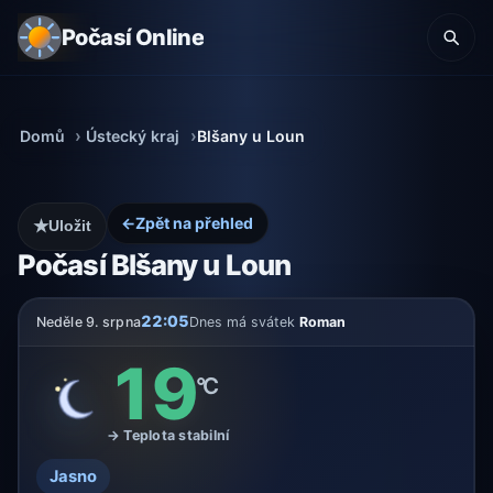
Počasí Online
Domů
Ústecký kraj
Blšany u Loun
←
Zpět na přehled
★
Uložit
Počasí Blšany u Loun
22:05
Neděle 9. srpna
Dnes má svátek
Roman
19
°C
→ Teplota stabilní
Jasno