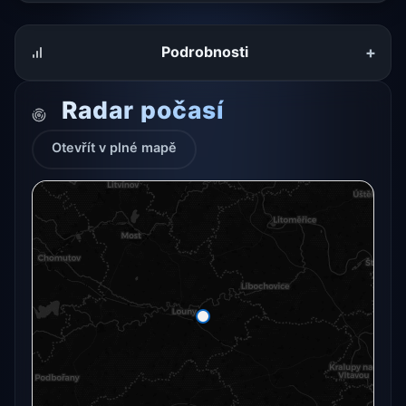
+
Podrobnosti
Radar počasí
Otevřít v plné mapě
Radarový snímek momentálně není dostupný.
Otevřít v plné mapě
Otevřít v plné mapě →
Zkusit znovu