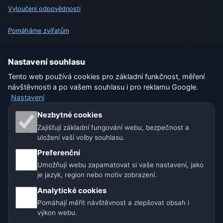
Vyloučení odpovědnosti
Pomáháme zvířatům
Sitemap
Nastavení souhlasu
Tento web používá cookies pro základní funkčnost, měření
Nastavení
návštěvnosti a po vašem souhlasu i pro reklamu Google.
Nastavení
Naše weby o počasí:
Nezbytné cookies
Zajišťují základní fungování webu, bezpečnost a
🇨🇿 Česko
🇭🇷 Chorvatsko
🇧🇬 Bulharsko
uložení vaší volby souhlasu.
Preferenční
🇩🇪🇦🇹🇨🇭 Německo / Rakousko / Švýcarsko
Umožňují webu zapamatovat si vaše nastavení, jako
je jazyk, region nebo motiv zobrazení.
🌎 Latinská Amerika a Španělsko
Analytické cookies
🇮🇳 Jižní a jihovýchodní Asie
🌍 Mezinárodní síť počasí
Pomáhají měřit návštěvnost a zlepšovat obsah i
výkon webu.