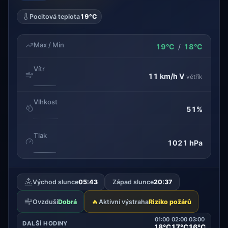
Pocitová teplota
19°C
Max / Min
19°C
/
18°C
Vítr
11 km/h
V
větřík
Vlhkost
51%
Tlak
1021 hPa
Východ slunce
05:43
Západ slunce
20:37
🔥
Ovzduší
Dobrá
Aktivní výstraha
Riziko požárů
01:00
02:00
03:00
DALŠÍ HODINY
18°C
17°C
16°C