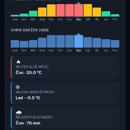
Led
Úno
Bře
Dub
Kvě
Čvn
Čvc
Srp
Zář
Říj
Lis
Pro
ÚHRN SRÁŽEK (MM)
Led
Úno
Bře
Dub
Kvě
Čvn
Čvc
Srp
Zář
Říj
Lis
Pro
🔥
NEJTEPLEJŠÍ MĚSÍC
Čvc · 20.0 °C
❄️
NEJCHLADNĚJŠÍ MĚSÍC
Led · -0.5 °C
🌧️
NEJDEŠTIVĚJŠÍ MĚSÍC
Čvn · 70 mm