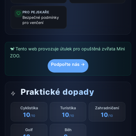
PRO PEJSKAŘE
Bezpečné podmínky
pro venčení
🐒 Tento web provozuje útulek pro opuštěná zvířata Mini
ZOO.
Podpořte nás →
Praktické dopady
Cyklistika
Turistika
Zahradničení
10
10
10
/10
/10
/10
Golf
Běh