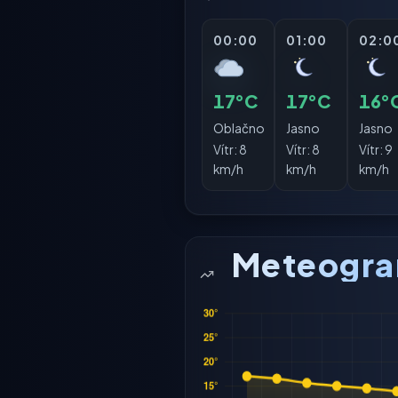
00:00
01:00
02:0
17°C
17°C
16°
Oblačno
Jasno
Jasno
Vítr:
8
Vítr:
8
Vítr:
9
km/h
km/h
km/h
Meteogr