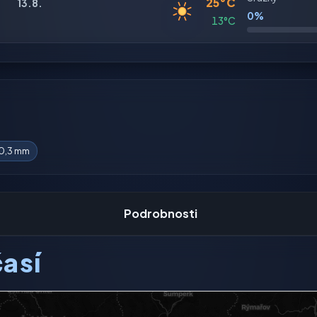
25°C
13.8.
0%
13°C
0,3 mm
Podrobnosti
así