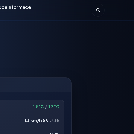
dce
Informace
19°C
/
17°C
11 km/h
SV
větřík