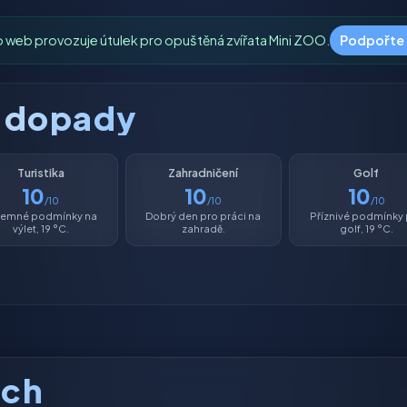
o web provozuje útulek pro opuštěná zvířata Mini ZOO.
Podpořte
é dopady
Turistika
Zahradničení
Golf
10
10
10
/10
/10
/10
íjemné podmínky na
Dobrý den pro práci na
Příznivé podmínky
výlet, 19 °C.
zahradě.
golf, 19 °C.
ách