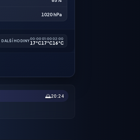
65%
1020 hPa
00:00
01:00
02:00
DALŠÍ HODINY
17°C
17°C
16°C
🌅
20:24