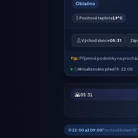
Oblačno
Pocitová teplota
19°C
Východ slunce
05:31
Záp
Tip:
Příjemné podmínky na prochá
Aktualizováno před 1 h ·
22:00
🌇
05:31
22:00 až 09:00
Pocitově kolem 16 °