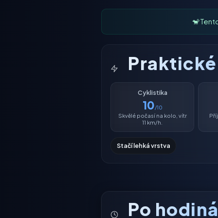
🐒 Tent
Praktick
Cyklistika
10
/10
Skvělé počasí na kolo, vítr
Př
11 km/h.
Stačí lehká vrstva
Po hodin