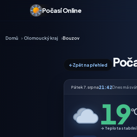
Počasí Online
Domů
Olomoucký kraj
Bouzov
Poča
←
Zpět na přehled
21:42
Pátek 7. srpna
Dnes má svá
19
°
→ Teplota stabilní