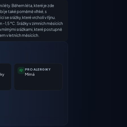
léty. Během léta, které je zde
bí je také poměrně vlhké, s
e srážky, které vrcholí v říjnu.
 -1,5 °C. Srážky v zimních měsících
a mírnými srážkami, které postupně
lem v letních měsících.
PRO ALERGIKY
nky
Mírná