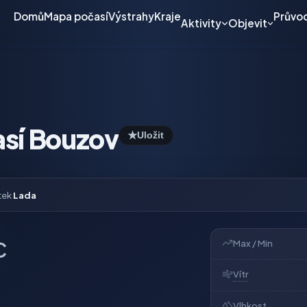
Domů
Mapa počasí
Výstrahy
Kraje
Průvo
Aktivity
Objevit
sí Bouzov
★
Uložit
tek
Lada
Max / Min
C
Vítr
Vlhkost