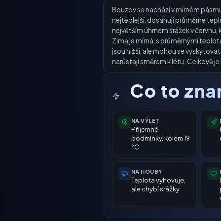
Bouzov se nachází v mírném pásmu s
nejteplejší, dosahují průměrné tep
největším úhrnem srážek v červnu, k
Zima je mírná, s průměrnými teplot
jsou nižší, ale mohou se vyskytov
narůstají směrem k létu. Celkově je
Co to zn
NA VÝLET
Příjemné
podmínky, kolem 19
°C
NA HOUBY
Teplota vyhovuje,
ale chybí srážky