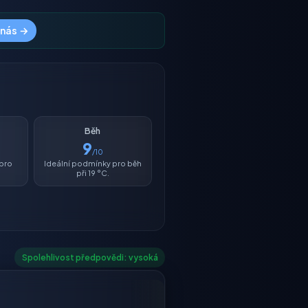
 nás →
Běh
9
/10
 pro
Ideální podmínky pro běh
při 19 °C.
Spolehlivost předpovědi: vysoká