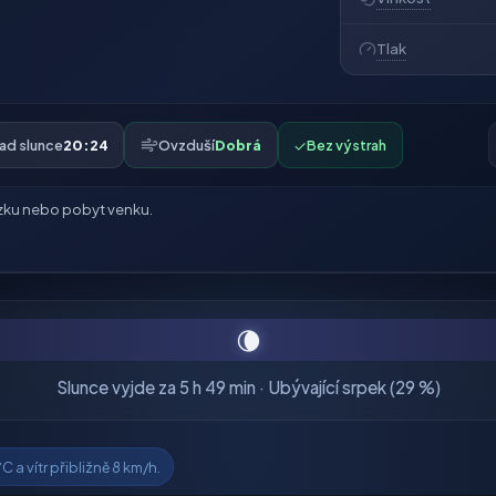
Tlak
ad slunce
20:24
Ovzduší
Dobrá
✓
Bez výstrah
zku nebo pobyt venku.
🌘
Slunce vyjde za 5 h 49 min · Ubývající srpek (29 %)
C a vítr přibližně 8 km/h.