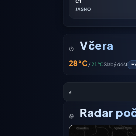
Čt
JASNO
Včera
28°C
/
21°C
Slabý déšť
☔ 
Radar poč