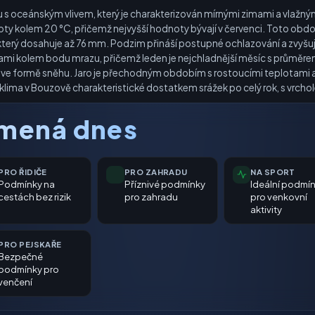
 oceánským vlivem, který je charakterizován mírnými zimami a vlažnými 
loty kolem 20 °C, přičemž nejvyšší hodnoty bývají v červenci. Toto obdo
terý dosahuje až 76 mm. Podzim přináší postupné ochlazování a zvyšující s
ami kolem bodu mrazu, přičemž leden je nejchladnější měsíc s průměrem
at ve formě sněhu. Jaro je přechodným obdobím s rostoucími teplotami 
 klima v Bouzově charakteristické dostatkem srážek po celý rok, s vrcho
amená dnes
PRO ŘIDIČE
PRO ZAHRADU
NA SPORT
Podmínky na
Příznivé podmínky
Ideální podmí
cestách bez rizik
pro zahradu
pro venkovní
aktivity
PRO PEJSKAŘE
Bezpečné
podmínky pro
venčení