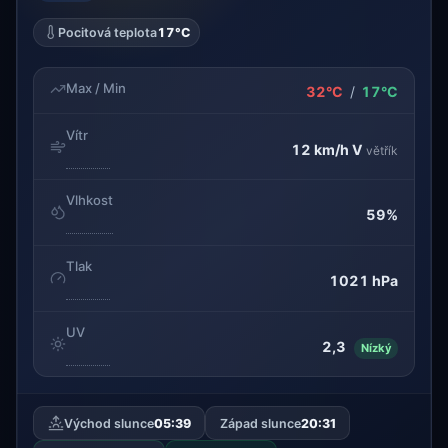
Pocitová teplota
17°C
Max / Min
32°C
/
17°C
Vítr
12 km/h
V
větřík
Vlhkost
59%
Tlak
1021 hPa
UV
2,3
Nízký
Východ slunce
05:39
Západ slunce
20:31