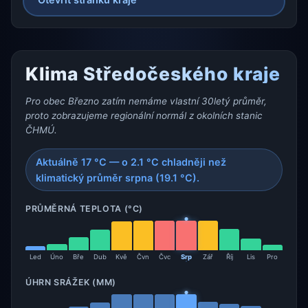
Klima Středočeského kraje
Pro obec Březno zatím nemáme vlastní 30letý průměr,
proto zobrazujeme regionální normál z okolních stanic
ČHMÚ.
Aktuálně 17 °C — o 2.1 °C chladněji než
klimatický průměr srpna (19.1 °C).
PRŮMĚRNÁ TEPLOTA (°C)
Led
Úno
Bře
Dub
Kvě
Čvn
Čvc
Srp
Zář
Říj
Lis
Pro
ÚHRN SRÁŽEK (MM)