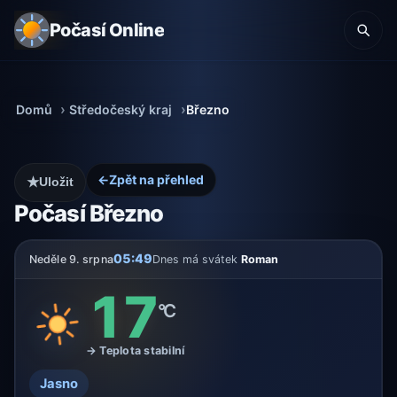
Počasí Online
Domů
Středočeský kraj
Březno
←
Zpět na přehled
★
Uložit
Počasí Březno
05:49
Neděle 9. srpna
Dnes má svátek
Roman
17
°C
→ Teplota stabilní
Jasno