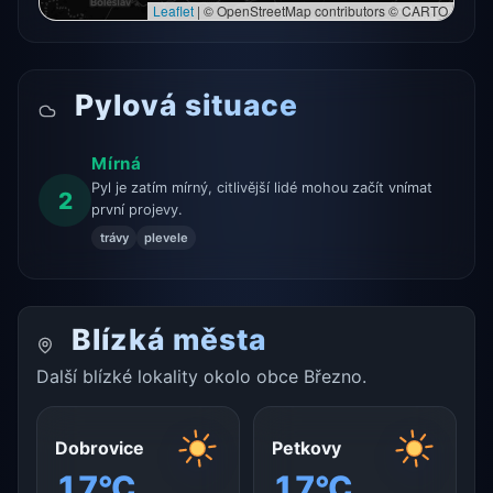
Leaflet
|
© OpenStreetMap contributors © CARTO
Pylová situace
Mírná
Pyl je zatím mírný, citlivější lidé mohou začít vnímat
2
první projevy.
trávy
plevele
Blízká města
Další blízké lokality okolo obce Březno.
Dobrovice
Petkovy
17°C
17°C