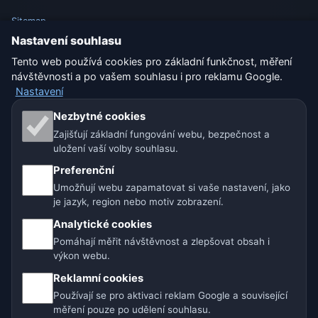
Sitemap
Nastavení souhlasu
Nastavení
Tento web používá cookies pro základní funkčnost, měření
návštěvnosti a po vašem souhlasu i pro reklamu Google.
Nastavení
Naše weby o počasí:
Nezbytné cookies
Zajišťují základní fungování webu, bezpečnost a
🇨🇿 Česko
🇭🇷 Chorvatsko
🇧🇬 Bulharsko
uložení vaší volby souhlasu.
🇩🇪🇦🇹🇨🇭 Německo / Rakousko / Švýcarsko
Preferenční
Umožňují webu zapamatovat si vaše nastavení, jako
🌎 Latinská Amerika a Španělsko
je jazyk, region nebo motiv zobrazení.
Analytické cookies
🇮🇳 Jižní a jihovýchodní Asie
🌍 Mezinárodní síť počasí
Pomáhají měřit návštěvnost a zlepšovat obsah i
výkon webu.
Provozovatel: Spolek Minizoo.cz z.s. | IČO: 21135550 |
Reklamní cookies
info@pocasi.online
Používají se pro aktivaci reklam Google a související
© 2026 Počasí Online · Meteorologická data: MET Norway · Open-
měření pouze po udělení souhlasu.
Meteo. Výstrahy počasí: ČHMÚ.