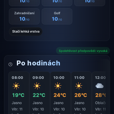
10
10
10
/10
/10
/10
Zahradničení
Golf
10
10
/10
/10
Stačí lehká vrstva
Spolehlivost předpovědi: vysoká
Po hodinách
08:00
09:00
10:00
11:00
12:00
19°C
22°C
24°C
26°C
28°C
Jasno
Jasno
Jasno
Jasno
Oblačno
Vítr:
11
Vítr:
10
Vítr:
10
Vítr:
10
Vítr:
11