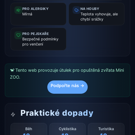
PRO ALERGIKY
NA HOUBY
Mírná
Teplota vyhovuje, ale
chybí srážky
PRO PEJSKAŘE
Bezpečné podmínky
pro venčení
🐒 Tento web provozuje útulek pro opuštěná zvířata Mini
ZOO.
Podpořte nás →
Praktické dopady
Běh
Cyklistika
Turistika