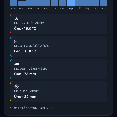
Led
Úno
Bře
Dub
Kvě
Čvn
Čvc
Srp
Zář
Říj
Lis
Pro
🔥
NEJTEPLEJŠÍ MĚSÍC
Čvc · 19.6 °C
❄️
NEJCHLADNĚJŠÍ MĚSÍC
Led · -0.8 °C
🌧️
NEJDEŠTIVĚJŠÍ MĚSÍC
Čvn · 73 mm
☀️
NEJSUŠŠÍ MĚSÍC
Úno · 22 mm
Klimatické normály 1991–2020