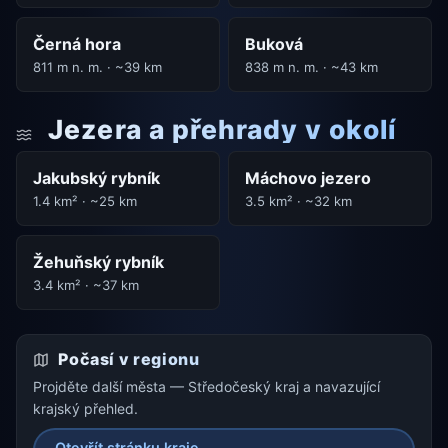
Černá hora
Buková
811 m n. m. · ~39 km
838 m n. m. · ~43 km
Jezera a přehrady v okolí
Jakubský rybník
Máchovo jezero
1.4 km² · ~25 km
3.5 km² · ~32 km
Žehuňský rybník
3.4 km² · ~37 km
Počasí v regionu
Projděte další města — Středočeský kraj a navazující
krajský přehled.
Otevřít stránku kraje