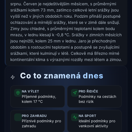
srpnu. Červen je nejdeštivějším měsícem, s průměrnými
srážkami kolem 73 mm, zatímco celkové letní srážky jsou
vyšší než v jiných obdobích roku. Podzim přináší postupné
ochlazování a mírnější srážky, které se v zimě dále snižují.
Zimy jsou chladné, s průměrnými teplotami kolem bodu
mrazu, v lednu klesají k -0,8 °C. Srážky v zimních měsících
jsou nejnižší, kolem 25 mm v lednu. Jaro je přechodným
obdobím s rostoucími teplotami a postupně se zvyšujícími
srážkami, které kulminují v létě. Celkově má Březno mírné
kontinentální klima s výraznými rozdíly mezi létem a zimou.
Co to znamená dnes
NA VÝLET
PRO ŘIDIČE
Příjemné podmínky,
Podmínky na cestách
kolem 17 °C
bez rizik
PRO ZAHRADU
NA SPORT
Příznivé podmínky pro
Ideální podmínky pro
zahradu
venkovní aktivity