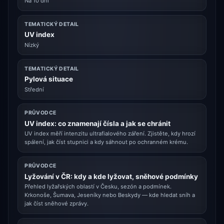
Na 10 dní
TEMATICKÝ DETAIL
UV index
Nízký
TEMATICKÝ DETAIL
Pylová situace
Střední
PRŮVODCE
UV index: co znamenají čísla a jak se chránit
UV index měří intenzitu ultrafialového záření. Zjistěte, kdy hrozí
spálení, jak číst stupnici a kdy sáhnout po ochranném krému.
PRŮVODCE
Lyžování v ČR: kdy a kde lyžovat, sněhové podmínky
Přehled lyžařských oblastí v Česku, sezón a podmínek.
Krkonoše, Šumava, Jeseníky nebo Beskydy — kde hledat sníh a
jak číst sněhové zprávy.