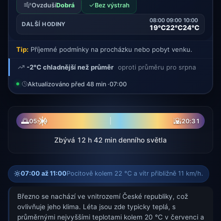
✓
Ovzduší
Dobrá
Bez výstrah
08:00
09:00
10:00
DALŠÍ HODINY
19°C
22°C
24°C
Tip:
Příjemné podmínky na procházku nebo pobyt venku.
-2°C chladnější než průměr
oproti průměru pro srpna
Aktualizováno před 48 min ·
07:00
☀
🌅
🌇
05:39
20:31
Zbývá 12 h 42 min denního světla
07:00 až 11:00
Pocitově kolem 22 °C a vítr přibližně 11 km/h.
Březno se nachází ve vnitrozemí České republiky, což
ovlivňuje jeho klima. Léta jsou zde typicky teplá, s
průměrnými nejvyššími teplotami kolem 20 °C v červenci a