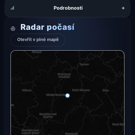
+
Podrobnosti
Radar počasí
Otevřít v plné mapě
Radarový snímek momentálně není dostupný.
Otevřít v plné mapě
Otevřít v plné mapě →
Zkusit znovu