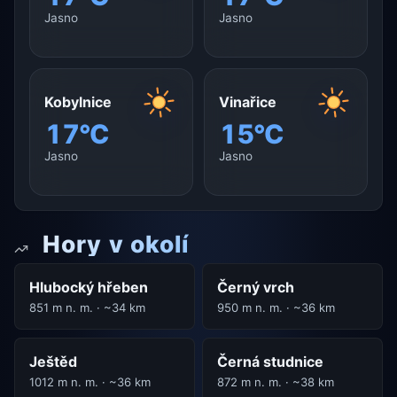
Jasno
Jasno
Kobylnice
Vinařice
17°C
15°C
Jasno
Jasno
Hory v okolí
Hlubocký hřeben
Černý vrch
851 m n. m. · ~34 km
950 m n. m. · ~36 km
Ještěd
Černá studnice
1012 m n. m. · ~36 km
872 m n. m. · ~38 km