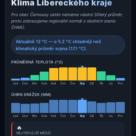
Klima Libereckého kraje
Pro obec Černousy zatím nemáme vlastní 30letý průměr,
proto zobrazujeme regionální normál z okolních stanic
ČHMÚ.
Aktuálně 12 °C — o 5.2 °C chladněji než
klimatický průměr srpna (17.1 °C).
PRŮMĚRNÁ TEPLOTA (°C)
Led
Úno
Bře
Dub
Kvě
Čvn
Čvc
Srp
Zář
Říj
Lis
Pro
ÚHRN SRÁŽEK (MM)
Led
Úno
Bře
Dub
Kvě
Čvn
Čvc
Srp
Zář
Říj
Lis
Pro
🔥
NEJTEPLEJŠÍ MĚSÍC