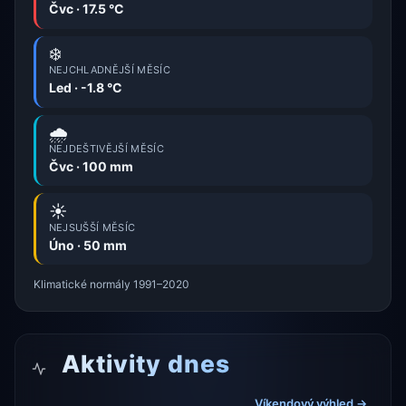
Čvc · 17.5 °C
❄️
NEJCHLADNĚJŠÍ MĚSÍC
Led · -1.8 °C
🌧️
NEJDEŠTIVĚJŠÍ MĚSÍC
Čvc · 100 mm
☀️
NEJSUŠŠÍ MĚSÍC
Úno · 50 mm
Klimatické normály 1991–2020
Aktivity dnes
Víkendový výhled →