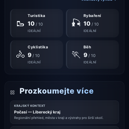
Turistika
Rybaření
🥾
🎣
10
10
/ 10
/ 10
IDEÁLNÍ
IDEÁLNÍ
Cyklistika
Běh
🚴
🏃
9
9
/ 10
/ 10
IDEÁLNÍ
IDEÁLNÍ
Prozkoumejte více
KRAJSKÝ KONTEXT
Počasí — Liberecký kraj
Regionální přehled, města v kraji a výstrahy pro širší okolí.