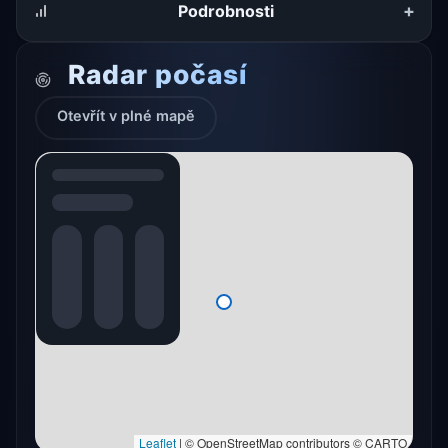
+
Podrobnosti
Radar počasí
Otevřít v plné mapě
Radarový snímek momentálně není dostupný.
Otevřít v plné mapě
Otevřít v plné mapě →
Zkusit znovu
Leaflet
|
© OpenStreetMap contributors © CARTO