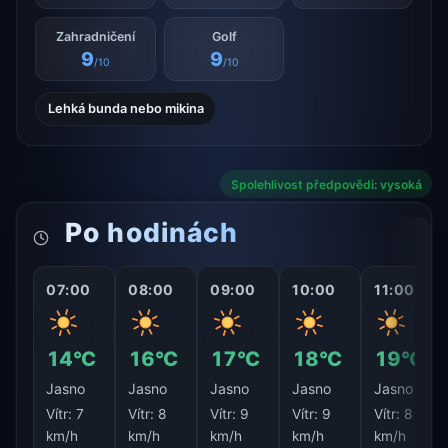
Zahradničení
Golf
9
9
/10
/10
Lehká bunda nebo mikina
Spolehlivost předpovědi: vysoká
Po hodinách
07:00
08:00
09:00
10:00
11:00
14°C
16°C
17°C
18°C
19°C
Jasno
Jasno
Jasno
Jasno
Jasno
Vítr:
7
Vítr:
8
Vítr:
9
Vítr:
9
Vítr:
8
km/h
km/h
km/h
km/h
km/h