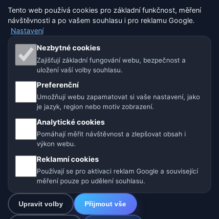
Tento web používá cookies pro základní funkčnost, měření
Nastavení
návštěvnosti a po vašem souhlasu i pro reklamu Google.
Nastavení
Naše weby o počasí:
Nezbytné cookies
Zajišťují základní fungování webu, bezpečnost a
🇨🇿 Česko
🇭🇷 Chorvatsko
🇧🇬 Bulharsko
uložení vaší volby souhlasu.
Preferenční
🇩🇪🇦🇹🇨🇭 Německo / Rakousko / Švýcarsko
Umožňují webu zapamatovat si vaše nastavení, jako
je jazyk, region nebo motiv zobrazení.
🌎 Latinská Amerika a Španělsko
Analytické cookies
🇮🇳 Jižní a jihovýchodní Asie
🌍 Mezinárodní síť počasí
Pomáhají měřit návštěvnost a zlepšovat obsah i
výkon webu.
Provozovatel: Spolek Minizoo.cz z.s. | IČO: 21135550 |
Reklamní cookies
info@pocasi.online
Používají se pro aktivaci reklam Google a související
© 2026 Počasí Online · Meteorologická data: MET Norway · Open-
měření pouze po udělení souhlasu.
Meteo. Výstrahy počasí: ČHMÚ.
Upravit volby
Přijmout vše