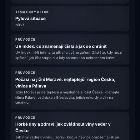
TEMATICKÝ DETAIL
Pylová situace
Nízká
PRŮVODCE
UV index: co znamenají čísla a jak se chránit
UV index měří intenzitu ultrafialového záření. Zjistěte, kdy hrozí
spálení, jak číst stupnici a kdy sáhnout po ochranném krému.
PRŮVODCE
Počasí na jižní Moravě: nejteplejší region Česka,
vinice a Pálava
Jižní Morava je nejteplejší a nejslunnější část Česka. Poznejte
klima Pálavy, Lednicka a Břeclavska, jejich rekordy a vliv na
vinařství.
PRŮVODCE
Horké dny a zdraví: jak zvládnout vlny veder v
Česku
Jak vlny veder ovlivňují zdraví, kdo je nejvíce ohrožen a jak se