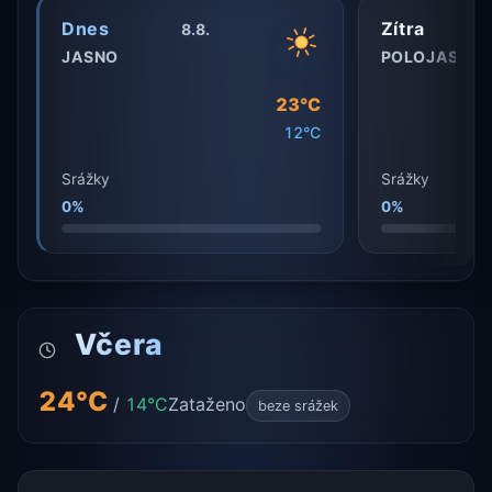
Dnes
Zítra
8.8.
JASNO
POLOJASNO
23°C
12°C
Srážky
Srážky
0%
0%
Včera
24°C
/
14°C
Zataženo
beze srážek