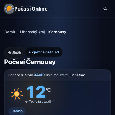
Počasí Online
Domů
Liberecký kraj
Černousy
←
Zpět na přehled
★
Uložit
Počasí Černousy
04:49
Sobota 8. srpna
Dnes má svátek
Soběslav
12
°C
→ Teplota stabilní
Jasno