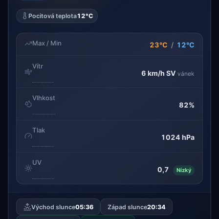
Pocitová teplota
12°C
Max / Min
23°C
/
12°C
Vítr
6 km/h
SV
vánek
Vlhkost
82%
Tlak
1024 hPa
UV
0,7
Nízký
Východ slunce
05:36
Západ slunce
20:34