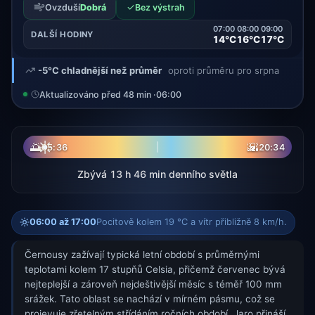
✓
Ovzduší
Dobrá
Bez výstrah
07:00
08:00
09:00
DALŠÍ HODINY
14°C
16°C
17°C
-5°C chladnější než průměr
oproti průměru pro srpna
Aktualizováno před 48 min ·
06:00
☀
🌅
🌇
05:36
20:34
Zbývá 13 h 46 min denního světla
06:00 až 17:00
Pocitově kolem 19 °C a vítr přibližně 8 km/h.
Černousy zažívají typická letní období s průměrnými
teplotami kolem 17 stupňů Celsia, přičemž červenec bývá
nejteplejší a zároveň nejdeštivější měsíc s téměř 100 mm
srážek. Tato oblast se nachází v mírném pásmu, což se
projevuje zřetelným střídáním ročních období. Jaro přináší