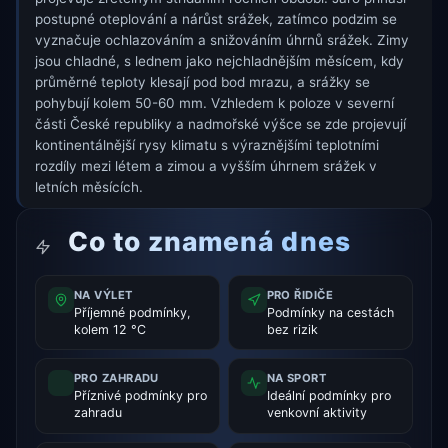
postupné oteplování a nárůst srážek, zatímco podzim se
vyznačuje ochlazováním a snižováním úhrnů srážek. Zimy
jsou chladné, s lednem jako nejchladnějším měsícem, kdy
průměrné teploty klesají pod bod mrazu, a srážky se
pohybují kolem 50-60 mm. Vzhledem k poloze v severní
části České republiky a nadmořské výšce se zde projevují
kontinentálnější rysy klimatu s výraznějšími teplotními
rozdíly mezi létem a zimou a vyšším úhrnem srážek v
letních měsících.
Co to znamená dnes
NA VÝLET
PRO ŘIDIČE
Příjemné podmínky,
Podmínky na cestách
kolem 12 °C
bez rizik
PRO ZAHRADU
NA SPORT
Příznivé podmínky pro
Ideální podmínky pro
zahradu
venkovní aktivity