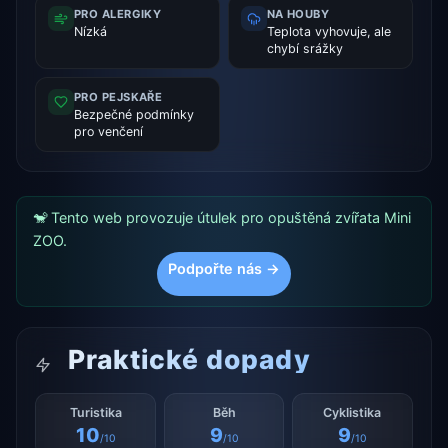
PRO ALERGIKY
NA HOUBY
Nízká
Teplota vyhovuje, ale
chybí srážky
PRO PEJSKAŘE
Bezpečné podmínky
pro venčení
🐒 Tento web provozuje útulek pro opuštěná zvířata Mini
ZOO.
Podpořte nás →
Praktické dopady
Turistika
Běh
Cyklistika
10
9
9
/10
/10
/10