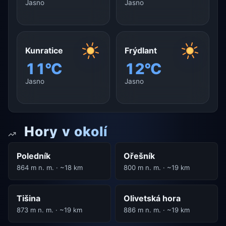
Jasno
Jasno
Kunratice
Frýdlant
11°C
12°C
Jasno
Jasno
Hory v okolí
Poledník
Ořešník
864 m n. m. · ~18 km
800 m n. m. · ~19 km
Tišina
Olivetská hora
873 m n. m. · ~19 km
886 m n. m. · ~19 km