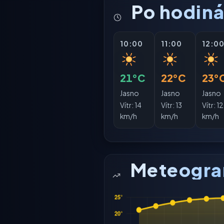
Po hodin
10:00
11:00
12:0
21°C
22°C
23°
Jasno
Jasno
Jasno
Vítr:
14
Vítr:
13
Vítr:
12
km/h
km/h
km/h
Meteogr