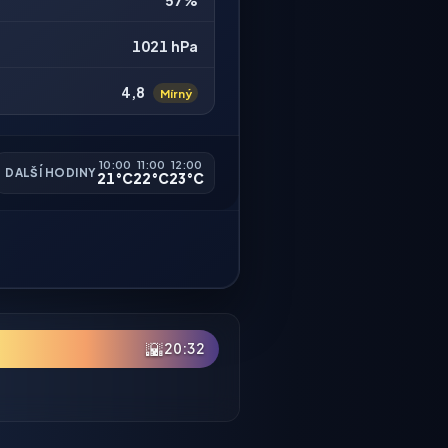
57%
1021 hPa
4,8
Mírný
10:00
11:00
12:00
DALŠÍ HODINY
21°C
22°C
23°C
🌇
20:32