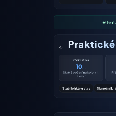
🐒 Tent
Praktick
Cyklistika
10
/10
Skvělé počasí na kolo, vítr
Př
12 km/h.
Stačí lehká vrstva
Sluneční br