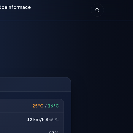
dce
Informace
25°C
/
16°C
12 km/h
S
větřík