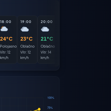
18:00
19:00
20:00
21:00
22:00
23:0
24°C
23°C
21°C
20°C
19°C
18°
Polojasno
Oblačno
Oblačno
Polojasno
Jasno
Jasn
Vítr:
12
Vítr:
12
Vítr:
14
Vítr:
13
Vítr:
12
Vítr:
1
km/h
km/h
km/h
km/h
km/h
km/h