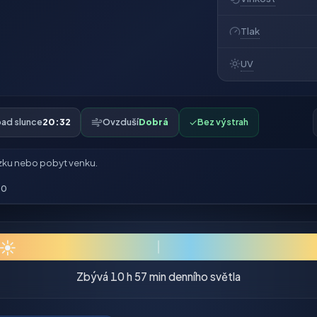
Tlak
UV
ad slunce
20:32
Ovzduší
Dobrá
✓
Bez výstrah
zku nebo pobyt venku.
00
☀
Zbývá 10 h 57 min denního světla