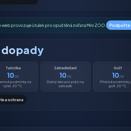
o web provozuje útulek pro opuštěná zvířata Mini ZOO.
Podpořte
é dopady
Turistika
Zahradničení
Golf
10
10
10
/10
/10
/10
íjemné podmínky na
Dobrý den pro práci na
Příznivé podmínky
výlet, 20 °C.
zahradě.
golf, 20 °C.
ýle a ochrana