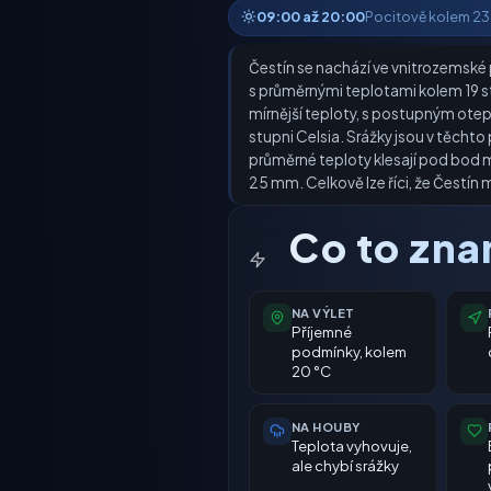
09:00 až 20:00
Pocitově kolem 23 °
Čestín se nachází ve vnitrozemské p
s průměrnými teplotami kolem 19 st
mírnější teploty, s postupným otep
stupni Celsia. Srážky jsou v těcht
průměrné teploty klesají pod bod m
25 mm. Celkově lze říci, že Čestín 
Co to zn
NA VÝLET
Příjemné
podmínky, kolem
20 °C
NA HOUBY
Teplota vyhovuje,
ale chybí srážky