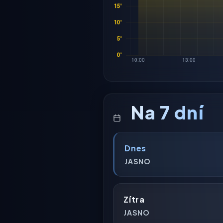
Na 7 dní
Dnes
JASNO
Zítra
JASNO