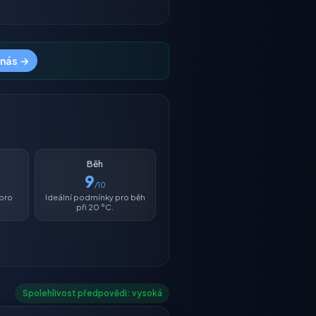
 nás →
Běh
9
/10
 pro
Ideální podmínky pro běh
při 20 °C.
Spolehlivost předpovědi: vysoká