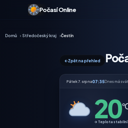
Počasí Online
Domů
Středočeský kraj
Čestín
Poča
←
Zpět na přehled
07:35
Pátek 7. srpna
Dnes má svá
20
°
→ Teplota stabilní