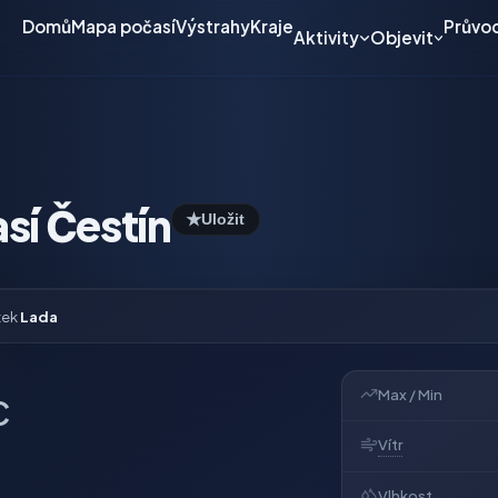
Domů
Mapa počasí
Výstrahy
Kraje
Průvo
Aktivity
Objevit
sí Čestín
★
Uložit
tek
Lada
Max / Min
C
Vítr
Vlhkost