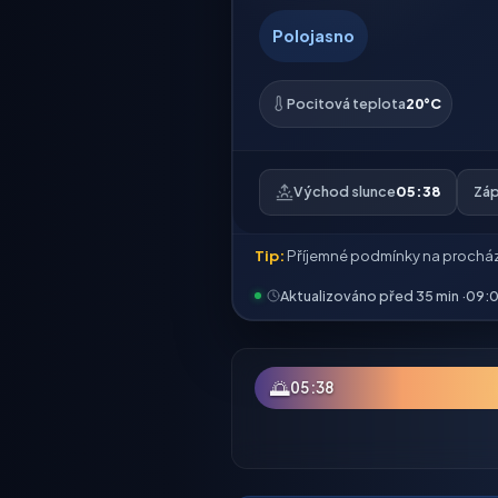
Polojasno
Pocitová teplota
20°C
Východ slunce
05:38
Záp
Tip:
Příjemné podmínky na prochá
Aktualizováno před 35 min ·
09:
🌅
05:38