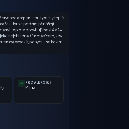
červenec a srpen, jsou typicky teplé
rážek. Jaro a podzim přinášejí
měrné teploty pohybují mezi 4 a 14
m jako nejchladnějším měsícem, kdy
extrémně vysoké, pohybují se kolem
PRO ALERGIKY
nky
Mírná