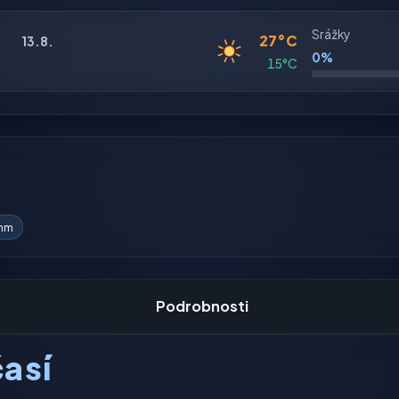
Srážky
27°C
13.8.
0%
15°C
 mm
Podrobnosti
así