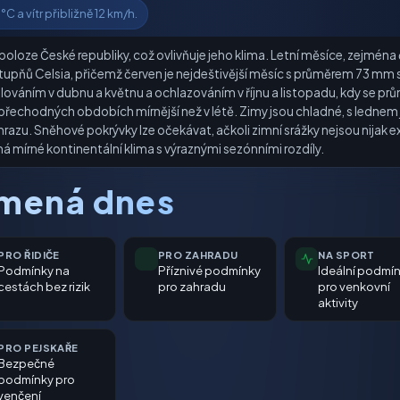
C a vítr přibližně 12 km/h.
oloze České republiky, což ovlivňuje jeho klima. Letní měsíce, zejména 
upňů Celsia, přičemž červen je nejdeštivější měsíc s průměrem 73 mm s
lováním v dubnu a květnu a ochlazováním v říjnu a listopadu, kdy se prů
o přechodných obdobích mírnější než v létě. Zimy jsou chladné, s ledne
razu. Sněhové pokrývky lze očekávat, ačkoli zimní srážky nejsou nijak 
má mírné kontinentální klima s výraznými sezónními rozdíly.
amená dnes
PRO ŘIDIČE
PRO ZAHRADU
NA SPORT
Podmínky na
Příznivé podmínky
Ideální podmí
cestách bez rizik
pro zahradu
pro venkovní
aktivity
PRO PEJSKAŘE
Bezpečné
podmínky pro
venčení