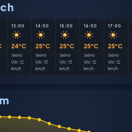
ách
0
13:00
14:00
15:00
16:00
17:00
C
24°C
25°C
25°C
25°C
25°C
Jasno
Jasno
Jasno
Jasno
Jasno
Vítr:
12
Vítr:
13
Vítr:
13
Vítr:
12
Vítr:
12
km/h
km/h
km/h
km/h
km/h
am