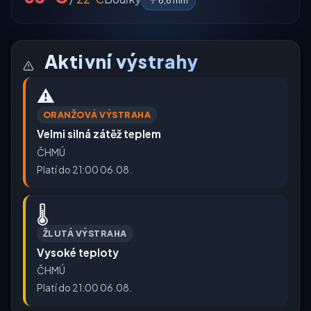
☔ 6,6 mm
Aktivní výstrahy
⚠️
ORANŽOVÁ VÝSTRAHA
Velmi silná zátěž teplem
ČHMÚ
Platí do 21:00 06.08.
🌡️
ŽLUTÁ VÝSTRAHA
Vysoké teploty
ČHMÚ
Platí do 21:00 06.08.