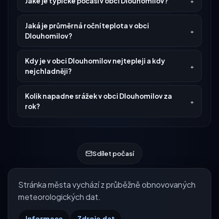
Jaké je typické počasí v obci Dlouhomilov?
Jaká je průměrná roční teplota v obci
Dlouhomilov?
Kdy je v obci Dlouhomilov nejtepleji a kdy
nejchladněji?
Kolik napadne srážek v obci Dlouhomilov za
rok?
Sdílet počasí
Stránka města vychází z průběžně obnovovaných
meteorologických dat.
Informace
Zdroje dat