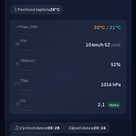
Pocitová teplota
28°C
Max / Min
30°C
/
21°C
Vítr
10 km/h
SZ
větřík
Vlhkost
52%
Tlak
1016 hPa
UV
2,1
Nízký
Východ slunce
05:28
Západ slunce
20:26