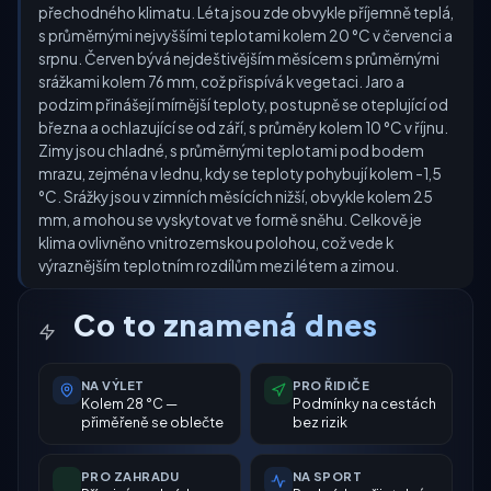
přechodného klimatu. Léta jsou zde obvykle příjemně teplá,
s průměrnými nejvyššími teplotami kolem 20 °C v červenci a
srpnu. Červen bývá nejdeštivějším měsícem s průměrnými
srážkami kolem 76 mm, což přispívá k vegetaci. Jaro a
podzim přinášejí mírnější teploty, postupně se oteplující od
března a ochlazující se od září, s průměry kolem 10 °C v říjnu.
Zimy jsou chladné, s průměrnými teplotami pod bodem
mrazu, zejména v lednu, kdy se teploty pohybují kolem -1,5
°C. Srážky jsou v zimních měsících nižší, obvykle kolem 25
mm, a mohou se vyskytovat ve formě sněhu. Celkově je
klima ovlivněno vnitrozemskou polohou, což vede k
výraznějším teplotním rozdílům mezi létem a zimou.
Co to znamená dnes
NA VÝLET
PRO ŘIDIČE
Kolem 28 °C —
Podmínky na cestách
přiměřeně se oblečte
bez rizik
PRO ZAHRADU
NA SPORT