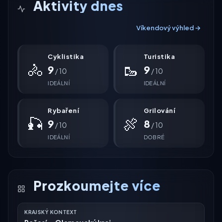
Aktivity dnes
Víkendový výhled →
Cyklistika
Turistika
🚴
🥾
9
9
/ 10
/ 10
IDEÁLNÍ
IDEÁLNÍ
Rybaření
Grilování
🎣
🍖
9
8
/ 10
/ 10
IDEÁLNÍ
DOBRÉ
Prozkoumejte více
KRAJSKÝ KONTEXT