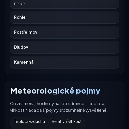
pohyb.
Rohle
Postřelmov
Bludov
Kamenná
Meteorologické pojmy
Co znamenají hodnoty na této stránce — teplota,
vlhkost, tlak a další pojmy srozumitelně vysvětlené.
Teplota vzduchu
Relativní vlhkost