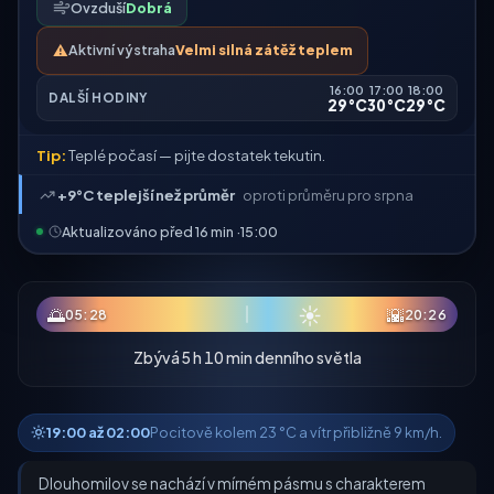
Ovzduší
Dobrá
⚠️
Aktivní výstraha
Velmi silná zátěž teplem
16:00
17:00
18:00
DALŠÍ HODINY
29°C
30°C
29°C
Tip:
Teplé počasí — pijte dostatek tekutin.
+9°C teplejší než průměr
oproti průměru pro srpna
Aktualizováno před 16 min ·
15:00
☀
🌅
🌇
05:28
20:26
Zbývá 5 h 10 min denního světla
19:00 až 02:00
Pocitově kolem 23 °C a vítr přibližně 9 km/h.
Dlouhomilov se nachází v mírném pásmu s charakterem