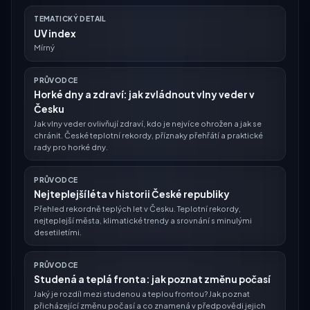
TEMATICKÝ DETAIL
UV index
Mírný
PRŮVODCE
Horké dny a zdraví: jak zvládnout vlny veder v
Česku
Jak vlny veder ovlivňují zdraví, kdo je nejvíce ohrožen a jak se
chránit. České teplotní rekordy, příznaky přehřátí a praktické
rady pro horké dny.
PRŮVODCE
Nejteplejší léta v historii České republiky
Přehled rekordně teplých let v Česku. Teplotní rekordy,
nejteplejší města, klimatické trendy a srovnání s minulými
desetiletími.
PRŮVODCE
Studená a teplá fronta: jak poznat změnu počasí
Jaký je rozdíl mezi studenou a teplou frontou? Jak poznat
přicházející změnu počasí a co znamená v předpovědi jejich