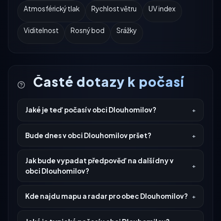
Atmosférický tlak
Rychlost větru
UV index
Viditelnost
Rosný bod
Srážky
Časté dotazy k počasí
Jaké je teď počasí v obci Dlouhomilov?
Bude dnes v obci Dlouhomilov pršet?
Jak bude vypadat předpověď na další dny v
obci Dlouhomilov?
Kde najdu mapu a radar pro obec Dlouhomilov?