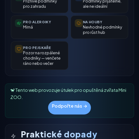
Příznivé podmínky
Podmínky přijatelné,
pro zahradu
ale ne ideální
PRO ALERGIKY
NA HOUBY
Mírná
Nevhodné podmínky
pro růst hub
PRO PEJSKAŘE
Pozor na rozpálené
chodníky — venčete
ráno nebo večer
🐒 Tento web provozuje útulek pro opuštěná zvířata Mini
ZOO.
Podpořte nás →
Praktické dopady