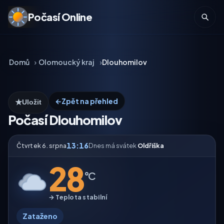
Počasí Online
Domů
Olomoucký kraj
Dlouhomilov
←
Zpět na přehled
★
Uložit
Počasí Dlouhomilov
13:16
Čtvrtek 6. srpna
Dnes má svátek
Oldřiška
28
°C
→ Teplota stabilní
Zataženo