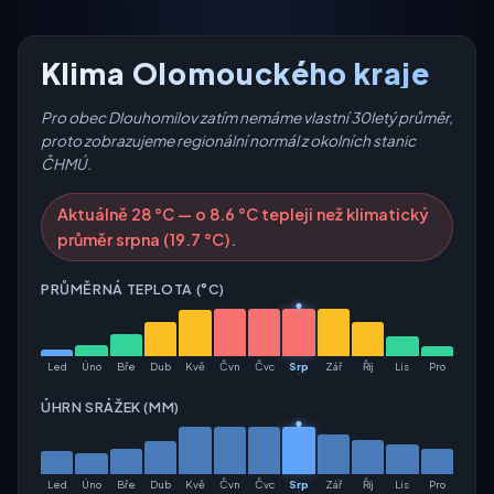
Klima Olomouckého kraje
Pro obec Dlouhomilov zatím nemáme vlastní 30letý průměr,
proto zobrazujeme regionální normál z okolních stanic
ČHMÚ.
Aktuálně 28 °C — o 8.6 °C tepleji než klimatický
průměr srpna (19.7 °C).
PRŮMĚRNÁ TEPLOTA (°C)
Led
Úno
Bře
Dub
Kvě
Čvn
Čvc
Srp
Zář
Říj
Lis
Pro
ÚHRN SRÁŽEK (MM)
Led
Úno
Bře
Dub
Kvě
Čvn
Čvc
Srp
Zář
Říj
Lis
Pro