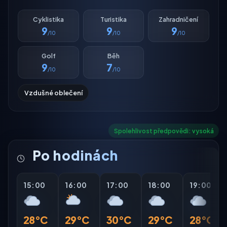
Cyklistika
Turistika
Zahradničení
9
9
9
/10
/10
/10
Golf
Běh
9
7
/10
/10
Vzdušné oblečení
Spolehlivost předpovědi: vysoká
Po hodinách
15:00
16:00
17:00
18:00
19:00
28°C
29°C
30°C
29°C
28°C