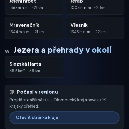
Jelení hřbet
Jeřáb
1367 m n. m. · ~21 km
1003 m n. m. · ~21 km
Mravenečník
Vřesník
1344 m n. m. · ~21 km
1343 m n. m. · ~22 km
Jezera a přehrady v okolí
Slezská Harta
38.6 km² · ~38 km
Počasí v regionu
Projděte další města — Olomoucký kraj a navazující
krajský přehled.
Otevřít stránku kraje