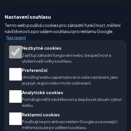
Sitemap
Nastavení souhlasu
Tento web používá cookies pro základní funkčnost, měření
Nastavení
návštěvnosti a po vašem souhlasu i pro reklamu Google.
Nastavení
Naše weby o počasí:
Nezbytné cookies
Zajišťují základní fungování webu, bezpečnost a
🇨🇿 Česko
🇭🇷 Chorvatsko
🇧🇬 Bulharsko
uložení vaší volby souhlasu.
Preferenční
🇩🇪🇦🇹🇨🇭 Německo / Rakousko / Švýcarsko
Umožňují webu zapamatovat si vaše nastavení, jako
je jazyk, region nebo motiv zobrazení.
🌎 Latinská Amerika a Španělsko
Analytické cookies
🇮🇳 Jižní a jihovýchodní Asie
🌍 Mezinárodní síť počasí
Pomáhají měřit návštěvnost a zlepšovat obsah i výkon
webu.
Provozovatel: Spolek Minizoo.cz z.s. | IČO: 21135550 |
Reklamní cookies
info@pocasi.online
Používají se pro aktivaci reklam Google a související
© 2026 Počasí Online · Meteorologická data: MET Norway · Open-
měření pouze po udělení souhlasu.