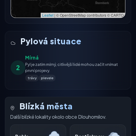
Leaflet
|
© OpenStreetMap contributors © CARTO
Pylová situace
Mírná
Pyl je zatím mírný, citlivější lidé mohou začít vnímat
2
první projevy.
trávy
plevele
Blízká města
Další blízké lokality okolo obce Dlouhomilov.