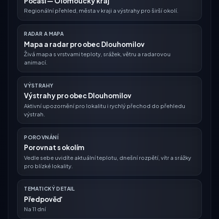
Počasí — Olomoucký kraj
Regionální přehled, města v kraji a výstrahy pro širší okolí.
RADAR A MAPA
Mapa a radar pro obec Dlouhomilov
Živá mapa s vrstvami teploty, srážek, větru a radarovou
animací.
VÝSTRAHY
Výstrahy pro obec Dlouhomilov
Aktivní upozornění pro lokalitu i rychlý přechod do přehledu
výstrah.
POROVNÁNÍ
Porovnat s okolím
Vedle sebe uvidíte aktuální teplotu, dnešní rozpětí, vítr a srážky
pro blízké lokality.
TEMATICKÝ DETAIL
Předpověď
Na 11 dní