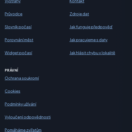
Výstrahy
Kontakt
Průvodce
Zdroje dat
Slovník počasí
Jak funguje předpověď
Porovnání měst
Jak pracujeme s daty
Widget počasí
Jak hlásit chybu v lokalitě
PRÁVNÍ
Ochrana soukromí
Cookies
Podmínky užívání
Vyloučení odpovědnosti
Pomáháme zvířatům