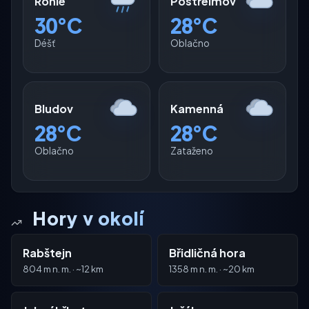
Rohle
Postřelmov
30°C
28°C
Déšť
Oblačno
Bludov
Kamenná
28°C
28°C
Oblačno
Zataženo
Hory v okolí
Rabštejn
Břidličná hora
804 m n. m. · ~12 km
1358 m n. m. · ~20 km