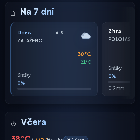
Na 7 dní
Zítra
Dnes
6.8.
POLOJASNO
ZATAŽENO
30°C
21°C
Srážky
Srážky
0%
0%
0,9 mm
Včera
38°C
/
22°C
Bouřky