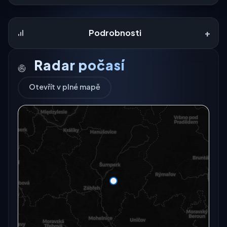
+
Podrobnosti
Radar počasí
Otevřít v plné mapě
Radarový snímek momentálně není dostupný.
Otevřít v plné mapě
Otevřít v plné mapě →
Zkusit znovu