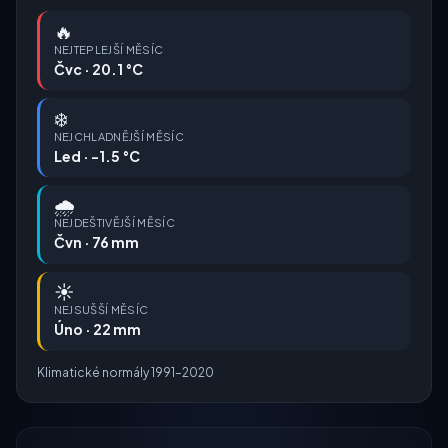
🔥
NEJTEPLEJŠÍ MĚSÍC
Čvc · 20.1 °C
❄️
NEJCHLADNĚJŠÍ MĚSÍC
Led · -1.5 °C
🌧️
NEJDEŠTIVĚJŠÍ MĚSÍC
Čvn · 76 mm
☀️
NEJSUŠŠÍ MĚSÍC
Úno · 22 mm
Klimatické normály 1991–2020