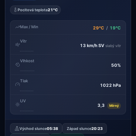
Pocitová teplota
21°C
Max / Min
29°C
/
19°C
Vítr
13 km/h
SV
slabý vítr
Vlhkost
50%
Tlak
1022 hPa
UV
3,3
Mírný
Východ slunce
05:38
Západ slunce
20:23