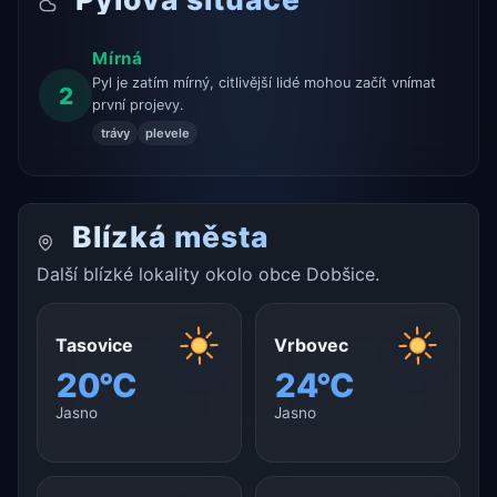
Mírná
Pyl je zatím mírný, citlivější lidé mohou začít vnímat
2
první projevy.
trávy
plevele
Blízká města
Další blízké lokality okolo obce Dobšice.
Tasovice
Vrbovec
20°C
24°C
Jasno
Jasno