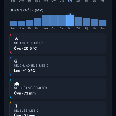
Led
Úno
Bře
Dub
Kvě
Čvn
Čvc
Srp
Zář
Říj
Lis
Pro
ÚHRN SRÁŽEK (MM)
Led
Úno
Bře
Dub
Kvě
Čvn
Čvc
Srp
Zář
Říj
Lis
Pro
🔥
NEJTEPLEJŠÍ MĚSÍC
Čvc · 20.5 °C
❄️
NEJCHLADNĚJŠÍ MĚSÍC
Led · -1.0 °C
🌧️
NEJDEŠTIVĚJŠÍ MĚSÍC
Čvn · 73 mm
☀️
NEJSUŠŠÍ MĚSÍC
Úno · 21 mm