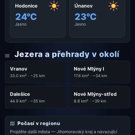
Hodonice
Únanov
24°C
23°C
Jasno
Jasno
Jezera a přehrady v okolí
Vranov
Nové Mlýny I
33.0 km² · ~25 km
17.6 km² · ~34 km
Dalešice
Nové Mlýny-střed
44.9 km² · ~35 km
8.8 km² · ~39 km
Počasí v regionu
Projděte další města — Jihomoravský kraj a navazující