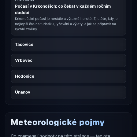
Počasí v Krkonoších: co čekat v každém ročním
období
Krkonošské počasí je nestálé a výrazně horské. Zjistěte, kdy je
nejlepší čas na turistiku, lyžování a výlety, a jak se připravit na
rychlé změny.
Tasovice
Vrbovec
Hodonice
Únanov
Meteorologické pojmy
Co znamenají hodnoty na této stránce — teplota,