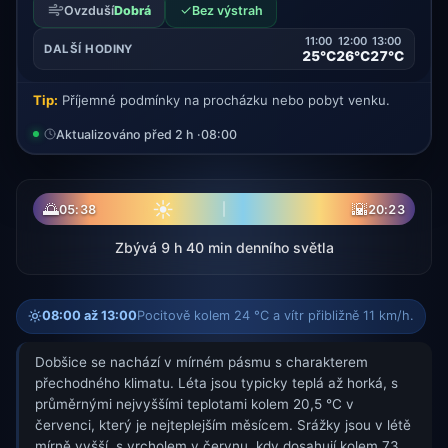
✓
Ovzduší
Dobrá
Bez výstrah
11:00
12:00
13:00
DALŠÍ HODINY
25°C
26°C
27°C
Tip:
Příjemné podmínky na procházku nebo pobyt venku.
Aktualizováno před 2 h ·
08:00
☀
🌅
🌇
05:38
20:23
Zbývá 9 h 40 min denního světla
08:00 až 13:00
Pocitově kolem 24 °C a vítr přibližně 11 km/h.
Dobšice se nachází v mírném pásmu s charakterem
přechodného klimatu. Léta jsou typicky teplá až horká, s
průměrnými nejvyššími teplotami kolem 20,5 °C v
červenci, který je nejteplejším měsícem. Srážky jsou v létě
mírně vyšší, s vrcholem v červnu, kdy dosahují kolem 73