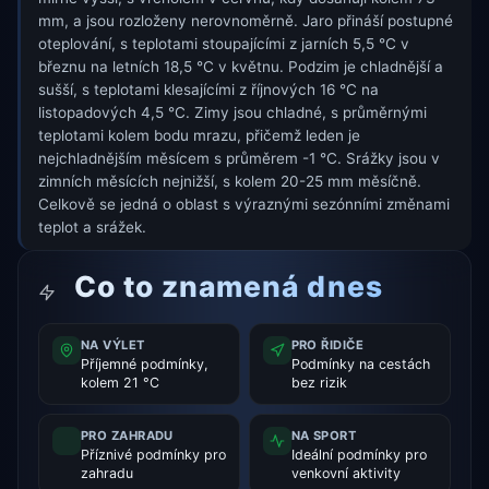
mm, a jsou rozloženy nerovnoměrně. Jaro přináší postupné
oteplování, s teplotami stoupajícími z jarních 5,5 °C v
březnu na letních 18,5 °C v květnu. Podzim je chladnější a
sušší, s teplotami klesajícími z říjnových 16 °C na
listopadových 4,5 °C. Zimy jsou chladné, s průměrnými
teplotami kolem bodu mrazu, přičemž leden je
nejchladnějším měsícem s průměrem -1 °C. Srážky jsou v
zimních měsících nejnižší, s kolem 20-25 mm měsíčně.
Celkově se jedná o oblast s výraznými sezónními změnami
teplot a srážek.
Co to znamená dnes
NA VÝLET
PRO ŘIDIČE
Příjemné podmínky,
Podmínky na cestách
kolem 21 °C
bez rizik
PRO ZAHRADU
NA SPORT
Příznivé podmínky pro
Ideální podmínky pro
zahradu
venkovní aktivity