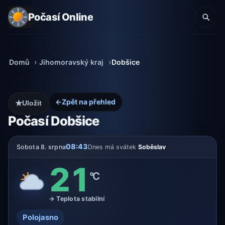
Počasí Online
Domů
Jihomoravský kraj
Dobšice
←
Zpět na přehled
★
Uložit
Počasí Dobšice
08:43
Sobota 8. srpna
Dnes má svátek
Soběslav
21
°C
→ Teplota stabilní
Polojasno