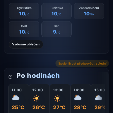
Cyklistika
Turistika
Zahradničení
10
10
10
/10
/10
/10
Golf
Běh
10
9
/10
/10
Vzdušné oblečení
Spolehlivost předpovědi: střední
Po hodinách
11:00
12:00
13:00
14:00
15:00
25°C
26°C
27°C
28°C
29°C