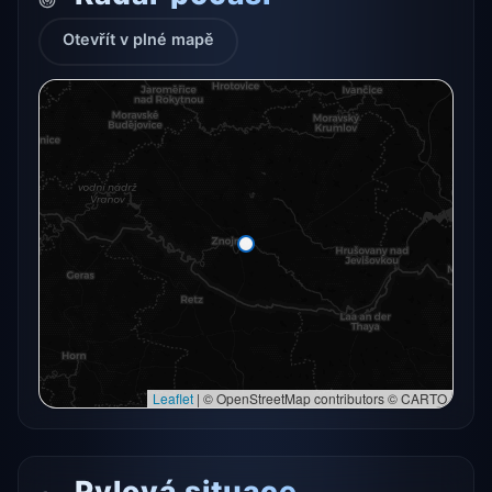
Otevřít v plné mapě
Radarový snímek momentálně není dostupný.
Otevřít v plné mapě
Otevřít v plné mapě →
Zkusit znovu
Leaflet
|
© OpenStreetMap contributors © CARTO
Pylová situace