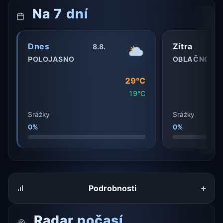
Na 7 dní
Dnes
Zítra
8.8.
POLOJASNO
OBLAČNO
29°C
19°C
Srážky
Srážky
0%
0%
+
Podrobnosti
Radar počasí