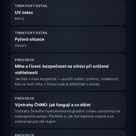
TEMATICKÝ DETAIL
UV index
Mírný
TEMATICKÝ DETAIL
Pylová situace
Střední
PRŮVODCE
Mlha a řízení: bezpečnost na silnici při snížené
viditelnosti
Jak řídit v mlze bezpečně — použití světel, rychlost, vzdálenost.
Kdy se tvoří mlhy v Česku a jak je předvídat z počasí.
PRŮVODCE
Výstrahy ČHMÚ: jak fungují a co dělat
Výstrahy Českého hydrometeorologického ústavu upozorňují na
nebezpečné počasí. Přečtěte si, jak číst barevné stupně a co
znamenají pro váš region.
PRŮVODCE