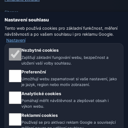
Sitemap
Nastavení souhlasu
Nastavení
Tento web používá cookies pro základní funkčnost, měření
návštěvnosti a po vašem souhlasu i pro reklamu Google.
Nastavení
Naše weby o počasí:
Nezbytné cookies
Zajišťují základní fungování webu, bezpečnost a
🇨🇿 Česko
🇭🇷 Chorvatsko
🇧🇬 Bulharsko
uložení vaší volby souhlasu.
🇩🇪🇦🇹🇨🇭 Německo / Rakousko / Švýcarsko
Preferenční
Umožňují webu zapamatovat si vaše nastavení, jako
🌎 Latinská Amerika a Španělsko
je jazyk, region nebo motiv zobrazení.
Analytické cookies
🇮🇳 Jižní a jihovýchodní Asie
🌍 Mezinárodní síť počasí
Pomáhají měřit návštěvnost a zlepšovat obsah i
výkon webu.
Provozovatel: Spolek Minizoo.cz z.s. | IČO: 21135550 |
Reklamní cookies
info@pocasi.online
Používají se pro aktivaci reklam Google a související
© 2026 Počasí Online · Meteorologická data: MET Norway · Open-