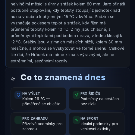
nejvlhčími měsíci s úhrny srážek kolem 80 mm. Jaro přináší
postupné oteplování, kdy teploty stoupají z jednotek nad
nulou v dubnu k příjemným 15 °C v květnu. Podzim se
vyznačuje poklesem teplot a srážek, kdy říjen má
průměrné teploty kolem 10 °C. Zimy jsou chladné, s
průměrnými teplotami pod bodem mrazu, v lednu klesají k
-2 °C. Srážky jsou v zimních měsících nižší, kolem 30 mm
měsíčně, a mohou se vyskytovat ve formě sněhu. Celkově
lze říci, že Hrádek má mírné klima s výraznými, ale ne
extrémními, sezónními rozdíly.
Co to znamená dnes
NA VÝLET
PRO ŘIDIČE
Kolem 26 °C —
Podmínky na cestách
přiměřeně se oblečte
bez rizik
PRO ZAHRADU
NA SPORT
Příznivé podmínky pro
Ideální podmínky pro
zahradu
venkovní aktivity