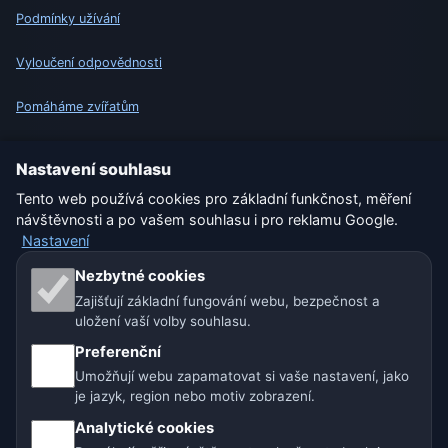
Podmínky užívání
Vyloučení odpovědnosti
Pomáháme zvířatům
Sitemap
Nastavení souhlasu
Tento web používá cookies pro základní funkčnost, měření
Nastavení
návštěvnosti a po vašem souhlasu i pro reklamu Google.
Nastavení
Naše weby o počasí:
Nezbytné cookies
Zajišťují základní fungování webu, bezpečnost a
🇨🇿 Česko
🇭🇷 Chorvatsko
🇧🇬 Bulharsko
uložení vaší volby souhlasu.
Preferenční
🇩🇪🇦🇹🇨🇭 Německo / Rakousko / Švýcarsko
Umožňují webu zapamatovat si vaše nastavení, jako
je jazyk, region nebo motiv zobrazení.
🌎 Latinská Amerika a Španělsko
Analytické cookies
🇮🇳 Jižní a jihovýchodní Asie
🌍 Mezinárodní síť počasí