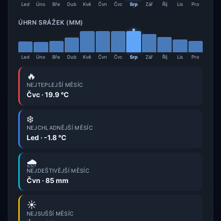
Led
Úno
Bře
Dub
Kvě
Čvn
Čvc
Srp
Zář
Říj
Lis
Pro
ÚHRN SRÁŽEK (MM)
Led
Úno
Bře
Dub
Kvě
Čvn
Čvc
Srp
Zář
Říj
Lis
Pro
🔥
NEJTEPLEJŠÍ MĚSÍC
Čvc · 19.9 °C
❄️
NEJCHLADNĚJŠÍ MĚSÍC
Led · -1.8 °C
🌧️
NEJDEŠTIVĚJŠÍ MĚSÍC
Čvn · 85 mm
☀️
NEJSUŠŠÍ MĚSÍC