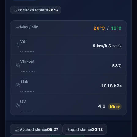
Pocitová teplota
26°C
Max / Min
26°C
/
16°C
Vítr
9 km/h
S
větřík
Vlhkost
53%
Tlak
1018 hPa
UV
4,6
Mírný
Východ slunce
05:27
Západ slunce
20:13