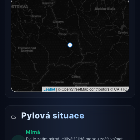
Radarový snímek momentálně není dostupný.
Otevřít v plné mapě
Otevřít v plné mapě →
Zkusit znovu
Leaflet
|
© OpenStreetMap contributors © CARTO
Pylová situace
Mírná
Pyl je zatím mírný, citlivější lidé mohou začít vnímat