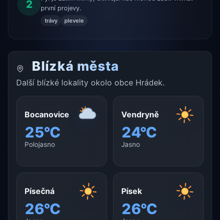
2
první projevy.
trávy
plevele
Blízká města
Další blízké lokality okolo obce Hrádek.
Bocanovice
Vendryně
25°C
24°C
Polojasno
Jasno
Písečná
Písek
26°C
26°C