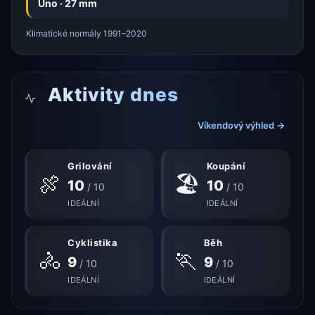
Úno · 27 mm
Klimatické normály 1991–2020
Aktivity dnes
Víkendový výhled →
Grilování
Koupání
🍖
🏖
10
10
/ 10
/ 10
IDEÁLNÍ
IDEÁLNÍ
Cyklistika
Běh
🚴
🏃
9
9
/ 10
/ 10
IDEÁLNÍ
IDEÁLNÍ