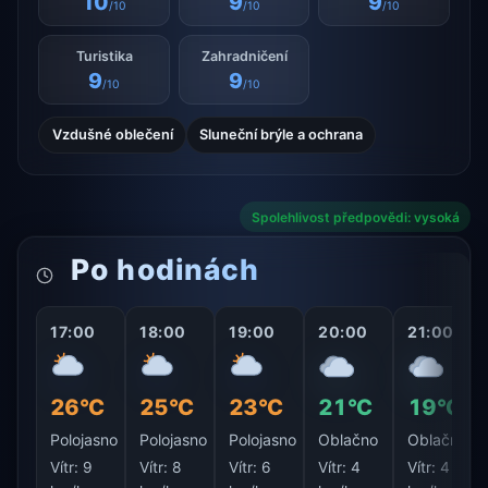
10
9
9
/10
/10
/10
Turistika
Zahradničení
9
9
/10
/10
Vzdušné oblečení
Sluneční brýle a ochrana
Spolehlivost předpovědi: vysoká
Po hodinách
17:00
18:00
19:00
20:00
21:00
26°C
25°C
23°C
21°C
19°C
Polojasno
Polojasno
Polojasno
Oblačno
Oblačno
Vítr:
9
Vítr:
8
Vítr:
6
Vítr:
4
Vítr:
4