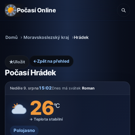
Počasí Online
Domů
Moravskoslezský kraj
Hrádek
←
Zpět na přehled
★
Uložit
Počasí Hrádek
15:02
Neděle 9. srpna
Dnes má svátek
Roman
26
°C
→ Teplota stabilní
Polojasno