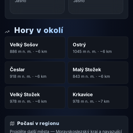
Jasno
Jasno
Hory v okolí
Velký Sošov
Ostrý
886 m n. m. · ~6 km
1045 m n. m. · ~6 km
Česlar
Malý Stožek
918 m n. m. · ~6 km
843 m n. m. · ~6 km
Velký Stožek
Krkavice
978 m n. m. · ~6 km
978 m n. m. · ~7 km
Počasí v regionu
Projděte další města — Moravskoslezský kraj a navazující