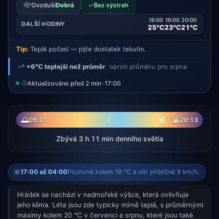
✓
Ovzduší
Dobrá
Bez výstrah
18:00
19:00
20:00
DALŠÍ HODINY
25°C
23°C
21°C
Tip:
Teplé počasí — pijte dostatek tekutin.
+6°C teplejší než průměr
oproti průměru pro srpna
Aktualizováno před 2 min ·
17:00
☀
🌅
🌇
05:27
20:13
Zbývá 3 h 11 min denního světla
17:00 až 04:00
Pocitově kolem 19 °C a vítr přibližně 9 km/h.
Hrádek se nachází v nadmořské výšce, která ovlivňuje
jeho klima. Léta jsou zde typicky mírně teplá, s průměrnými
maximy kolem 20 °C v červenci a srpnu, které jsou také