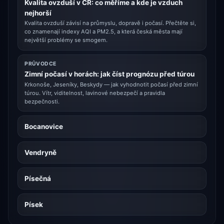
Kvalita ovzduší v ČR: co měříme a kde je vzduch
nejhorší
Kvalita ovzduší závisí na průmyslu, dopravě i počasí. Přečtěte si,
co znamenají indexy AQI a PM2.5, a která česká města mají
největší problémy se smogem.
PRŮVODCE
Zimní počasí v horách: jak číst prognózu před túrou
Krkonoše, Jeseníky, Beskydy — jak vyhodnotit počasí před zimní
túrou. Vítr, viditelnost, lavinové nebezpečí a pravidla
bezpečnosti.
Bocanovice
Vendryně
Písečná
Písek