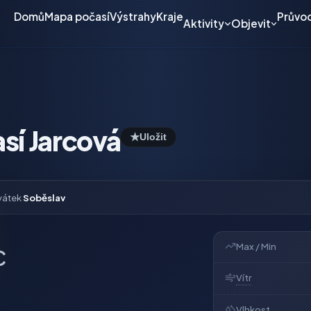
Domů
Mapa počasí
Výstrahy
Kraje
Průvo
Aktivity
Objevit
sí Jarcová
★
Uložit
vátek
Soběslav
Max / Min
C
Vítr
Vlhkost