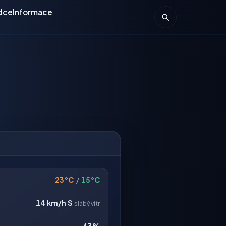
dce
Informace
23°C
/
15°C
14 km/h
S
slabý vítr