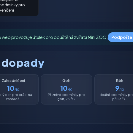
podmínky pro
venčení
o web provozuje útulek pro opuštěná zvířata Mini ZOO.
Podpořte
é dopady
Zahradničení
Golf
Běh
10
10
9
/10
/10
/10
rý den pro práci na
Příznivé podmínky pro
Ideální podmínky pr
zahradě.
golf, 23 °C.
při 23 °C.