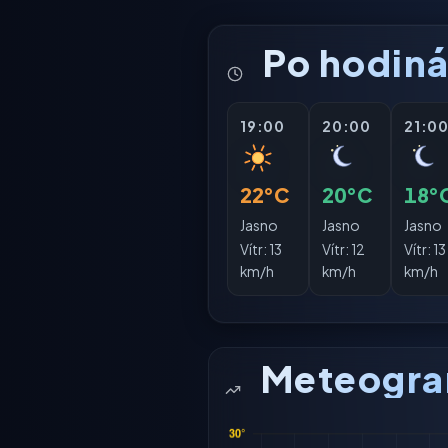
Po hodin
19:00
20:00
21:0
22°C
20°C
18°
Jasno
Jasno
Jasno
Vítr:
13
Vítr:
12
Vítr:
13
km/h
km/h
km/h
Meteogr