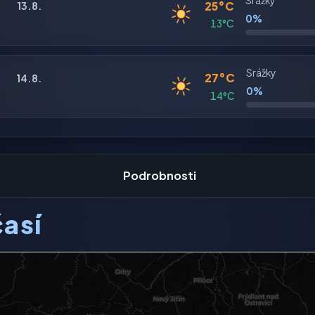
Srážky
25°C
13.8.
0%
13°C
Srážky
27°C
14.8.
0%
14°C
Podrobnosti
así