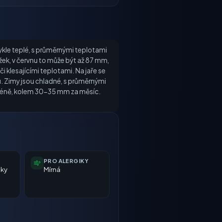
vykle teplé, s průměrnými teplotami
žek, v červnu to může být až 87 mm,
i klesajícími teplotami. Na jaře se
du. Zimy jsou chladné, s průměrnými
 méně, kolem 30-35 mm za měsíc.
PRO ALERGIKY
nky
Mírná