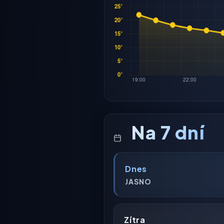
Na 7 dní
Dnes
JASNO
Zítra