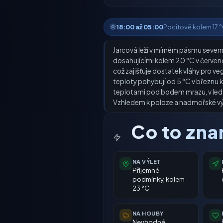
18:00 až 05:00
Pocitově kolem 17 °C
Jarcová leží v mírném pásmu severní
dosahujícími kolem 20 °C v červenci
což zajišťuje dostatek vláhy pro ve
teploty pohybují od 5 °C v březnu k 
teplotami pod bodem mrazu, v ledn
Vzhledem k poloze a nadmořské výš
Co to zn
NA VÝLET
Příjemné
podmínky, kolem
23 °C
NA HOUBY
Nevhodné