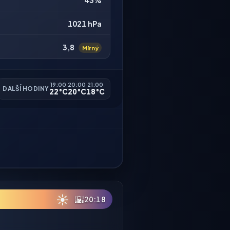
43%
1021 hPa
3,8
Mírný
19:00
20:00
21:00
DALŠÍ HODINY
22°C
20°C
18°C
☀
🌇
20:18