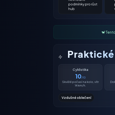
podmínky pro růst
hub
🐒 Tent
Praktick
Cyklistika
10
/10
Skvělé počasí na kolo, vítr
Dob
14 km/h.
Vzdušné oblečení