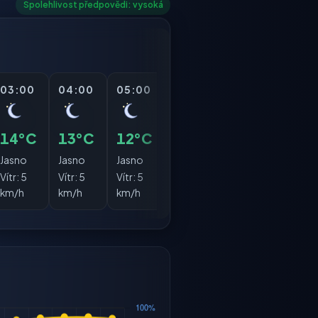
Spolehlivost předpovědi: vysoká
03:00
04:00
05:00
06:00
07:00
08:
14°C
13°C
12°C
12°C
15°C
18°
Jasno
Jasno
Jasno
Jasno
Jasno
Jasn
Vítr:
5
Vítr:
5
Vítr:
5
Vítr:
5
Vítr:
7
Vítr:
km/h
km/h
km/h
km/h
km/h
km/h