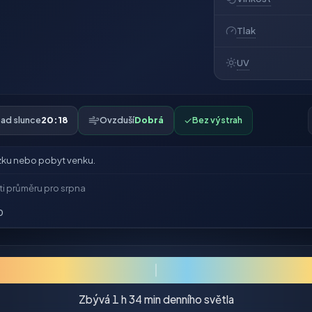
Tlak
UV
ad slunce
20:18
Ovzduší
Dobrá
✓
Bez výstrah
ku nebo pobyt venku.
ti průměru pro srpna
0
Zbývá 1 h 34 min denního světla