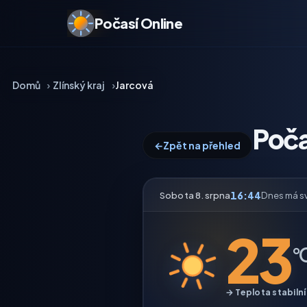
Počasí Online
Domů
Zlínský kraj
Jarcová
Poča
←
Zpět na přehled
16:44
Sobota 8. srpna
Dnes má s
23
°
→ Teplota stabilní