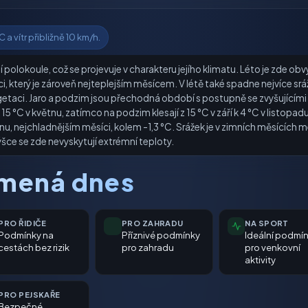
 a vítr přibližně 10 km/h.
 polokoule, což se projevuje v charakteru jejího klimatu. Léto je zde ob
, který je zároveň nejteplejším měsícem. V létě také spadne nejvíce srá
getaci. Jaro a podzim jsou přechodná období s postupně se zvyšujícími č
15 °C v květnu, zatímco na podzim klesají z 15 °C v září k 4 °C v listopa
u, nejchladnějším měsíci, kolem -1,3 °C. Srážek je v zimních měsících
ce se zde nevyskytují extrémní teploty.
amená dnes
PRO ŘIDIČE
PRO ZAHRADU
NA SPORT
Podmínky na
Příznivé podmínky
Ideální podmí
cestách bez rizik
pro zahradu
pro venkovní
aktivity
PRO PEJSKAŘE
Bezpečné