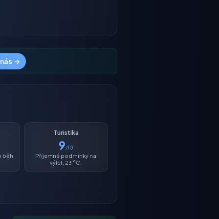
 nás →
Turistika
9
/10
o běh
Příjemné podmínky na
výlet, 23 °C.