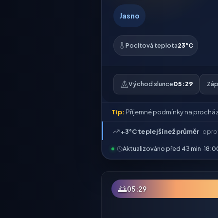
Jasno
Pocitová teplota
23°C
Východ slunce
05:29
Záp
Tip:
Příjemné podmínky na procház
+3°C teplejší než průměr
opro
Aktualizováno před 43 min ·
18:0
🌅
05:29