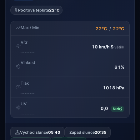
Pocitová teplota
22°C
Max / Min
22°C
/
22°C
Vítr
10 km/h
S
větřík
Vlhkost
61%
Tlak
1018 hPa
UV
0,0
Nízký
Východ slunce
05:40
Západ slunce
20:35