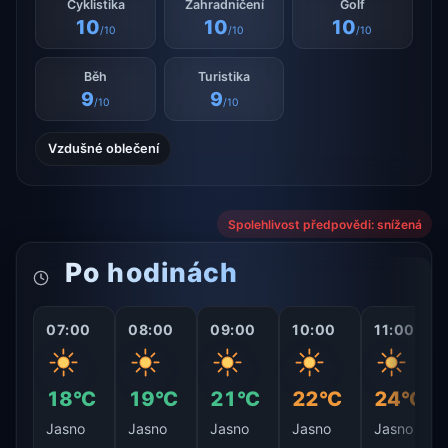
Cyklistika
Zahradničení
Golf
10
10
10
/10
/10
/10
Běh
Turistika
9
9
/10
/10
Vzdušné oblečení
Spolehlivost předpovědi: snížená
Po hodinách
07:00
08:00
09:00
10:00
11:00
18°C
19°C
21°C
22°C
24°C
Jasno
Jasno
Jasno
Jasno
Jasno