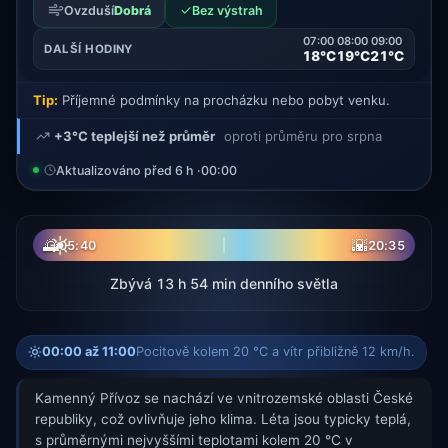
✓
Ovzduší
Dobrá
Bez výstrah
07:00
08:00
09:00
DALŠÍ HODINY
18°C
19°C
21°C
Tip:
Příjemné podmínky na procházku nebo pobyt venku.
+3°C teplejší než průměr
oproti průměru pro srpna
Aktualizováno před 6 h ·
00:00
☀
🌅
🌇
05:40
20:35
Zbývá 13 h 54 min denního světla
00:00 až 11:00
Pocitově kolem 20 °C a vítr přibližně 12 km/h.
Kamenný Přívoz se nachází ve vnitrozemské oblasti České
republiky, což ovlivňuje jeho klima. Léta jsou typicky teplá,
s průměrnými nejvyššími teplotami kolem 20 °C v