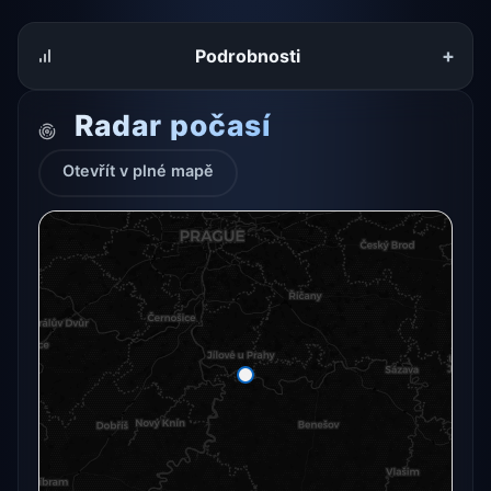
+
Podrobnosti
Radar počasí
Otevřít v plné mapě
Radarový snímek momentálně není dostupný.
Otevřít v plné mapě
Otevřít v plné mapě →
Zkusit znovu