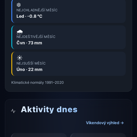
❄️
NEJCHLADNĚJŠÍ MĚSÍC
Led · -0.8 °C
🌧️
NEJDEŠTIVĚJŠÍ MĚSÍC
Čvn · 73 mm
☀️
NEJSUŠŠÍ MĚSÍC
Úno · 22 mm
Klimatické normály 1991–2020
Aktivity dnes
Víkendový výhled →