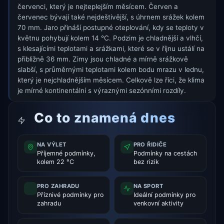
červenci, který je nejteplejším měsícem. Červen a
červenec bývají také nejdeštivější, s úhrnem srážek kolem
70 mm. Jaro přináší postupné oteplování, kdy se teploty v
květnu pohybují kolem 14 °C. Podzim je chladnější a vlhčí,
s klesajícími teplotami a srážkami, které se v říjnu ustálí na
přibližně 36 mm. Zimy jsou chladné a mírně srážkově
slabší, s průměrnými teplotami kolem bodu mrazu v lednu,
který je nejchladnějším měsícem. Celkově lze říci, že klima
je mírné kontinentální s výraznými sezónními rozdíly.
Co to znamená dnes
NA VÝLET
PRO ŘIDIČE
Příjemné podmínky,
Podmínky na cestách
kolem 22 °C
bez rizik
PRO ZAHRADU
NA SPORT
Příznivé podmínky pro
Ideální podmínky pro
zahradu
venkovní aktivity