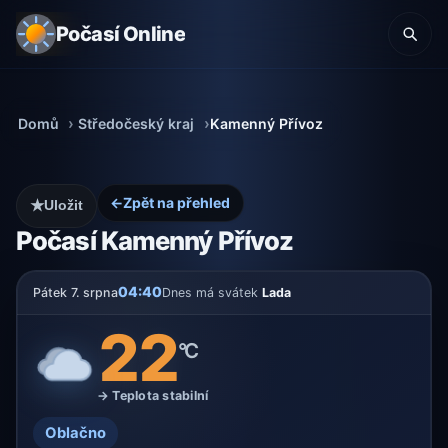
Počasí Online
Domů
Středočeský kraj
Kamenný Přívoz
←
Zpět na přehled
★
Uložit
Počasí Kamenný Přívoz
04:40
Pátek 7. srpna
Dnes má svátek
Lada
22
°C
→ Teplota stabilní
Oblačno