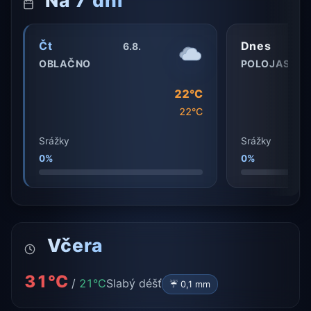
Na 7 dní
Čt
Dnes
6.8.
OBLAČNO
POLOJASNO
22°C
22°C
Srážky
Srážky
0%
0%
Včera
31°C
/
21°C
Slabý déšť
☔ 0,1 mm