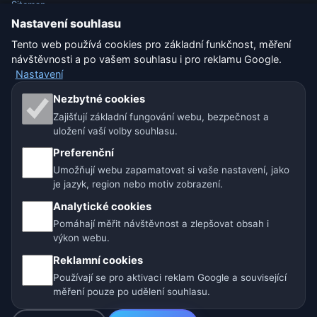
Sitemap
Nastavení souhlasu
Nastavení
Tento web používá cookies pro základní funkčnost, měření
návštěvnosti a po vašem souhlasu i pro reklamu Google.
Nastavení
Naše weby o počasí:
Nezbytné cookies
Zajišťují základní fungování webu, bezpečnost a
🇨🇿 Česko
🇭🇷 Chorvatsko
🇧🇬 Bulharsko
uložení vaší volby souhlasu.
🇩🇪🇦🇹🇨🇭 Německo / Rakousko / Švýcarsko
Preferenční
Umožňují webu zapamatovat si vaše nastavení, jako
🌎 Latinská Amerika a Španělsko
je jazyk, region nebo motiv zobrazení.
Analytické cookies
🇮🇳 Jižní a jihovýchodní Asie
🌍 Mezinárodní síť počasí
Pomáhají měřit návštěvnost a zlepšovat obsah i
výkon webu.
Provozovatel: Spolek Minizoo.cz z.s. | IČO: 21135550 |
Reklamní cookies
info@pocasi.online
Používají se pro aktivaci reklam Google a související
© 2026 Počasí Online · Meteorologická data: MET Norway · Open-
měření pouze po udělení souhlasu.
Meteo. Výstrahy počasí: ČHMÚ.