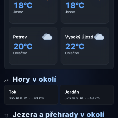
18°C
18°C
Jasno
Jasno
Petrov
Vysoký Újezd
20°C
22°C
Oblačno
Oblačno
Hory v okolí
Tok
Jordán
865 m n. m. · ~48 km
826 m n. m. · ~49 km
Jezera a přehrady v okolí