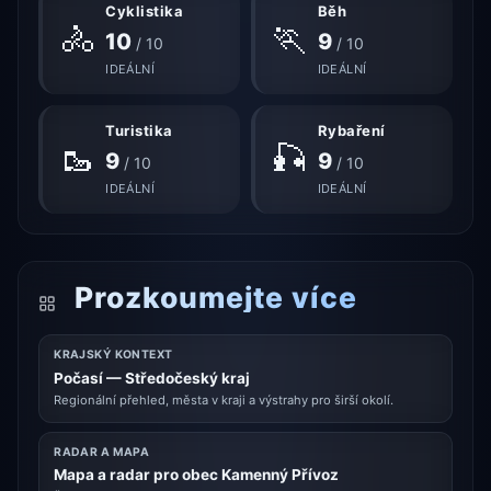
Cyklistika
Běh
🚴
🏃
10
9
/ 10
/ 10
IDEÁLNÍ
IDEÁLNÍ
Turistika
Rybaření
🥾
🎣
9
9
/ 10
/ 10
IDEÁLNÍ
IDEÁLNÍ
Prozkoumejte více
KRAJSKÝ KONTEXT
Počasí — Středočeský kraj
Regionální přehled, města v kraji a výstrahy pro širší okolí.
RADAR A MAPA
Mapa a radar pro obec Kamenný Přívoz