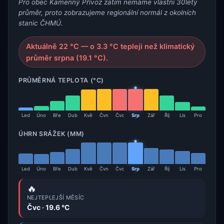
Pro obec Kamenný Přívoz zatím nemáme vlastní 30letý
průměr, proto zobrazujeme regionální normál z okolních
stanic ČHMÚ.
Aktuálně 22 °C — o 3.3 °C tepleji než klimatický
průměr srpna (19.1 °C).
PRŮMĚRNÁ TEPLOTA (°C)
Led
Úno
Bře
Dub
Kvě
Čvn
Čvc
Srp
Zář
Říj
Lis
Pro
ÚHRN SRÁŽEK (MM)
Led
Úno
Bře
Dub
Kvě
Čvn
Čvc
Srp
Zář
Říj
Lis
Pro
🔥
NEJTEPLEJŠÍ MĚSÍC
Čvc · 19.6 °C