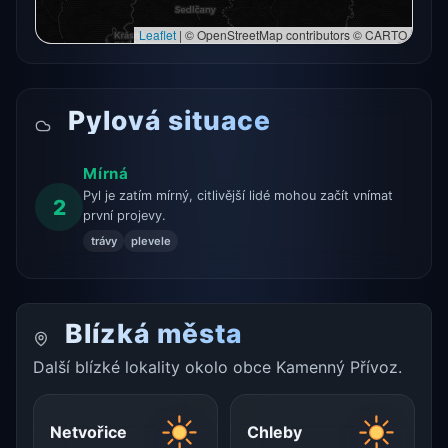
Leaflet
|
© OpenStreetMap contributors © CARTO
Pylová situace
Mírná
Pyl je zatím mírný, citlivější lidé mohou začít vnímat
2
první projevy.
trávy
plevele
Blízká města
Další blízké lokality okolo obce Kamenný Přívoz.
Netvořice
Chleby