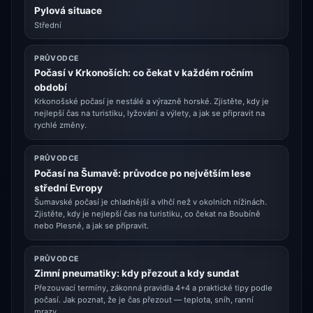
Pylová situace
Střední
PRŮVODCE
Počasí v Krkonoších: co čekat v každém ročním
období
Krkonošské počasí je nestálé a výrazně horské. Zjistěte, kdy je
nejlepší čas na turistiku, lyžování a výlety, a jak se připravit na
rychlé změny.
PRŮVODCE
Počasí na Šumavě: průvodce po největším lese
střední Evropy
Šumavské počasí je chladnější a vlhčí než v okolních nížinách.
Zjistěte, kdy je nejlepší čas na turistiku, co čekat na Boubíně
nebo Plesné, a jak se připravit.
PRŮVODCE
Zimní pneumatiky: kdy přezout a kdy sundat
Přezouvací termíny, zákonná pravidla 4+4 a praktické tipy podle
počasí. Jak poznat, že je čas přezout — teplota, sníh, ranní
mrazy.