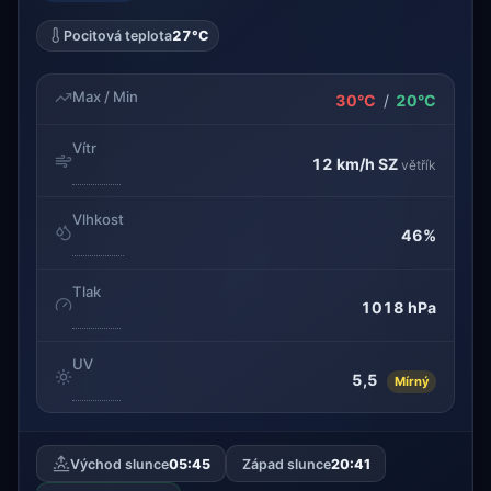
Pocitová teplota
27°C
Max / Min
30°C
/
20°C
Vítr
12 km/h
SZ
větřík
Vlhkost
46%
Tlak
1018 hPa
UV
5,5
Mírný
Východ slunce
05:45
Západ slunce
20:41