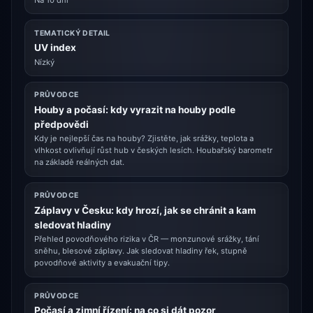
TEMATICKÝ DETAIL
UV index
Nízký
PRŮVODCE
Houby a počasí: kdy vyrazit na houby podle
předpovědi
Kdy je nejlepší čas na houby? Zjistěte, jak srážky, teplota a
vlhkost ovlivňují růst hub v českých lesích. Houbařský barometr
na základě reálných dat.
PRŮVODCE
Záplavy v Česku: kdy hrozí, jak se chránit a kam
sledovat hladiny
Přehled povodňového rizika v ČR — monzunové srážky, tání
sněhu, blesové záplavy. Jak sledovat hladiny řek, stupně
povodňové aktivity a evakuační tipy.
PRŮVODCE
Počasí a zimní řízení: na co si dát pozor