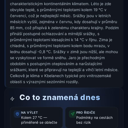
charakteristickým kontinentálním klimatem. Léto je zde
obvykle teplé, s průměrnými teplotami kolem 19 °C v
červenci, což je nejteplejší měsíc. Srážky jsou v letních
měsících vyšší, zejména v červnu, kdy dosahují v průměru
85 mm, což přispívá k zelenému charakteru krajiny. Podzim
přináší postupné ochlazování a mírnější srážky, s
průměrnými teplotami klesajícími k 14 °C v říjnu. Zima je
chladná, s průměrnými teplotami kolem bodu mrazu, v
lednu dosahují -0,8 °C. Srážky v zimě jsou nižší, ale mohou
se vyskytovat ve formě sněhu. Jaro je přechodným
obdobím s postupným oteplováním a narůstajícími
srážkami, které se připravují na teplejší a vlhčí letní měsíce.
Celkově je klima v Kbelanech typické pro vnitrozemské
oblasti s výraznými sezónními rozdíly.
Co to znamená dnes
NA VÝLET
PRO ŘIDIČE
Kolem 27 °C —
Podmínky na cestách
přiměřeně se oblečte
bez rizik