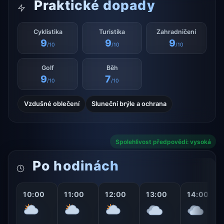
Praktické dopady
Cyklistika
Turistika
Zahradničení
9
9
9
/10
/10
/10
Golf
Běh
9
7
/10
/10
Vzdušné oblečení
Sluneční brýle a ochrana
Spolehlivost předpovědi: vysoká
Po hodinách
10:00
11:00
12:00
13:00
14:00