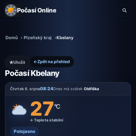
Počasí Online
Domů
Plzeňský kraj
Kbelany
←
Zpět na přehled
★
Uložit
Počasí Kbelany
08:24
Čtvrtek 6. srpna
Dnes má svátek
Oldřiška
27
°C
→ Teplota stabilní
Polojasno