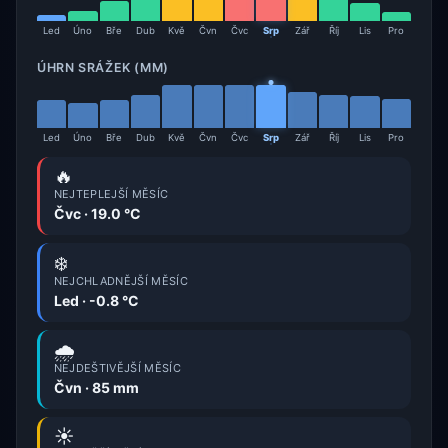
Led
Úno
Bře
Dub
Kvě
Čvn
Čvc
Srp
Zář
Říj
Lis
Pro
ÚHRN SRÁŽEK (MM)
Led
Úno
Bře
Dub
Kvě
Čvn
Čvc
Srp
Zář
Říj
Lis
Pro
🔥
NEJTEPLEJŠÍ MĚSÍC
Čvc · 19.0 °C
❄️
NEJCHLADNĚJŠÍ MĚSÍC
Led · -0.8 °C
🌧️
NEJDEŠTIVĚJŠÍ MĚSÍC
Čvn · 85 mm
☀️