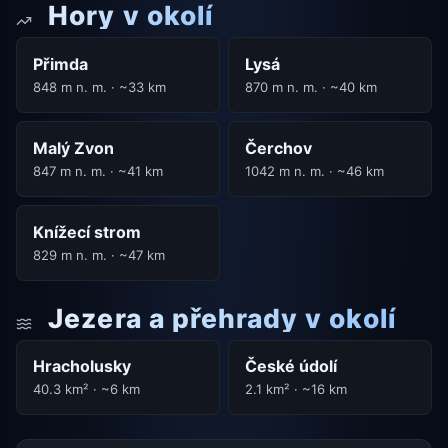
Hory v okolí
Přimda
Lysá
848 m n. m. · ~33 km
870 m n. m. · ~40 km
Malý Zvon
Čerchov
847 m n. m. · ~41 km
1042 m n. m. · ~46 km
Knížecí strom
829 m n. m. · ~47 km
Jezera a přehrady v okolí
Hracholusky
České údolí
40.3 km² · ~6 km
2.1 km² · ~16 km