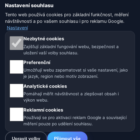
Nastavení souhlasu
Tento web používá cookies pro základní funkčnost, měření
Nastavení
návštěvnosti a po vašem souhlasu i pro reklamu Google.
Nastavení
Naše weby o počasí:
Nezbytné cookies
Zajišťují základní fungování webu, bezpečnost a
🇨🇿 Česko
🇭🇷 Chorvatsko
🇧🇬 Bulharsko
uložení vaší volby souhlasu.
Preferenční
🇩🇪🇦🇹🇨🇭 Německo / Rakousko / Švýcarsko
Umožňují webu zapamatovat si vaše nastavení, jako
je jazyk, region nebo motiv zobrazení.
🌎 Latinská Amerika a Španělsko
Analytické cookies
🇮🇳 Jižní a jihovýchodní Asie
🌍 Mezinárodní síť počasí
Pomáhají měřit návštěvnost a zlepšovat obsah i
výkon webu.
Provozovatel: Spolek Minizoo.cz z.s. | IČO: 21135550 |
Reklamní cookies
info@pocasi.online
Používají se pro aktivaci reklam Google a související
© 2026 Počasí Online · Meteorologická data: MET Norway · Open-
měření pouze po udělení souhlasu.
Meteo. Výstrahy počasí: ČHMÚ.
Upravit volby
Přijmout vše