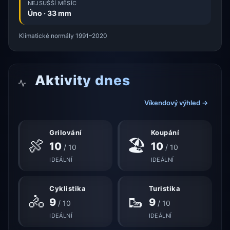
NEJSUŠŠÍ MĚSÍC
Úno · 33 mm
Klimatické normály 1991–2020
Aktivity dnes
Víkendový výhled →
Grilování
Koupání
🍖
🏖
10
10
/ 10
/ 10
IDEÁLNÍ
IDEÁLNÍ
Cyklistika
Turistika
🚴
🥾
9
9
/ 10
/ 10
IDEÁLNÍ
IDEÁLNÍ