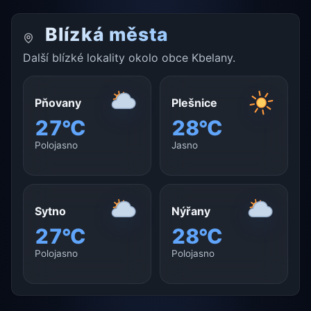
Blízká města
Další blízké lokality okolo obce Kbelany.
Pňovany
Plešnice
27°C
28°C
Polojasno
Jasno
Sytno
Nýřany
27°C
28°C
Polojasno
Polojasno