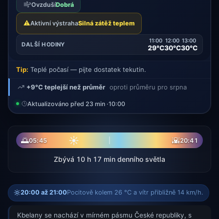
Ovzduší
Dobrá
⚠️
Aktivní výstraha
Silná zátěž teplem
11:00
12:00
13:00
DALŠÍ HODINY
29°C
30°C
30°C
Tip:
Teplé počasí — pijte dostatek tekutin.
+9°C teplejší než průměr
oproti průměru pro srpna
Aktualizováno před 23 min ·
10:00
☀
🌅
🌇
05:45
20:41
Zbývá 10 h 17 min denního světla
20:00 až 21:00
Pocitově kolem 26 °C a vítr přibližně 14 km/h.
Kbelany se nachází v mírném pásmu České republiky, s