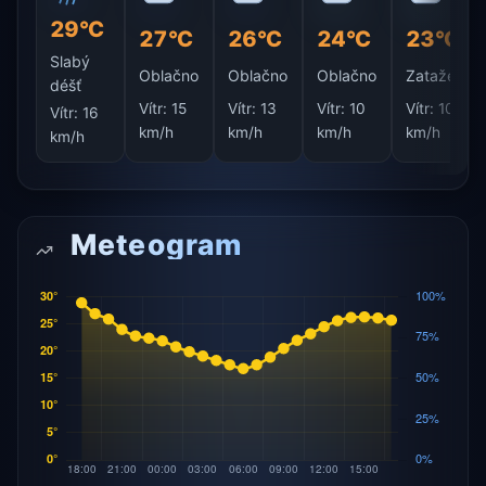
29°C
27°C
26°C
24°C
23°C
Slabý
Oblačno
Oblačno
Oblačno
Zataženo
déšť
Vítr:
15
Vítr:
13
Vítr:
10
Vítr:
10
Vítr:
16
km/h
km/h
km/h
km/h
km/h
Meteogram