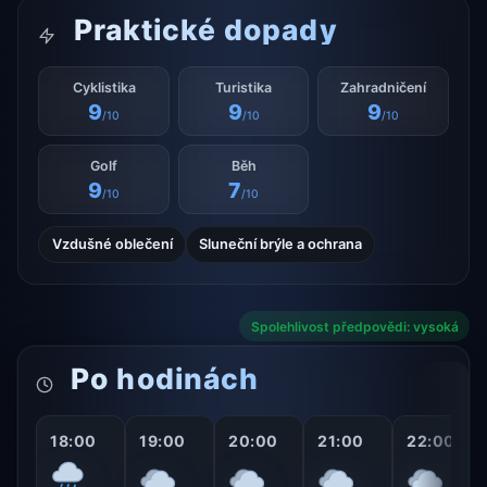
Praktické dopady
Cyklistika
Turistika
Zahradničení
9
9
9
/10
/10
/10
Golf
Běh
9
7
/10
/10
Vzdušné oblečení
Sluneční brýle a ochrana
Spolehlivost předpovědi: vysoká
Po hodinách
18:00
19:00
20:00
21:00
22:00