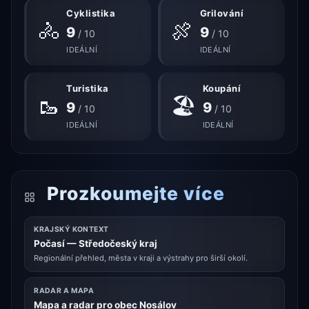
Cyklistika
Grilování
🚴
🍖
9
9
/ 10
/ 10
IDEÁLNÍ
IDEÁLNÍ
Turistika
Koupání
🥾
🏖
9
9
/ 10
/ 10
IDEÁLNÍ
IDEÁLNÍ
Prozkoumejte více
KRAJSKÝ KONTEXT
Počasí — Středočeský kraj
Regionální přehled, města v kraji a výstrahy pro širší okolí.
RADAR A MAPA
Mapa a radar pro obec Nosálov