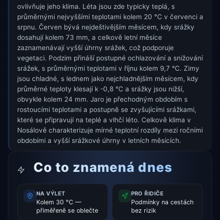
ovlivňuje jeho klima. Léta jsou zde typicky teplá, s
průměrnými nejvyššími teplotami kolem 20 °C v červenci a
srpnu. Červen bývá nejdeštivějším měsícem, kdy srážky
dosahují kolem 73 mm, a celkově letní měsíce
zaznamenávají vyšší úhrny srážek, což podporuje
vegetaci. Podzim přináší postupné ochlazování a snižování
srážek, s průměrnými teplotami v říjnu kolem 9,7 °C. Zimy
jsou chladné, s lednem jako nejchladnějším měsícem, kdy
průměrné teploty klesají k -0,8 °C a srážky jsou nižší,
obvykle kolem 24 mm. Jaro je přechodným obdobím s
rostoucími teplotami a postupně se zvyšujícími srážkami,
které se připravují na teplé a vlhčí léto. Celkově klima v
Nosálově charakterizuje mírné teplotní rozdíly mezi ročními
obdobími a vyšší srážkové úhrny v letních měsících.
Co to znamená dnes
NA VÝLET
PRO ŘIDIČE
Kolem 30 °C —
Podmínky na cestách
přiměřeně se oblečte
bez rizik