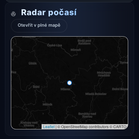
Radar počasí
Otevřít v plné mapě
Radarový snímek momentálně není dostupný.
Otevřít v plné mapě
Otevřít v plné mapě →
Zkusit znovu
Leaflet
|
© OpenStreetMap contributors © CARTO