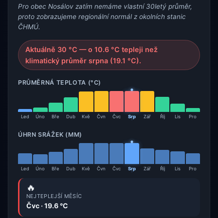
Pro obec Nosálov zatím nemáme vlastní 30letý průměr,
proto zobrazujeme regionální normál z okolních stanic
ČHMÚ.
Aktuálně 30 °C — o 10.6 °C tepleji než
klimatický průměr srpna (19.1 °C).
PRŮMĚRNÁ TEPLOTA (°C)
Led
Úno
Bře
Dub
Kvě
Čvn
Čvc
Srp
Zář
Říj
Lis
Pro
ÚHRN SRÁŽEK (MM)
Led
Úno
Bře
Dub
Kvě
Čvn
Čvc
Srp
Zář
Říj
Lis
Pro
🔥
NEJTEPLEJŠÍ MĚSÍC
Čvc · 19.6 °C