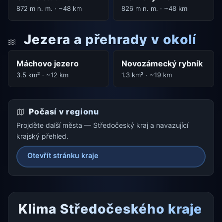
872 m n. m. · ~48 km
826 m n. m. · ~48 km
Jezera a přehrady v okolí
Máchovo jezero
Novozámecký rybník
3.5 km² · ~12 km
1.3 km² · ~19 km
Počasí v regionu
Projděte další města — Středočeský kraj a navazující
krajský přehled.
Otevřít stránku kraje
Klima Středočeského kraje