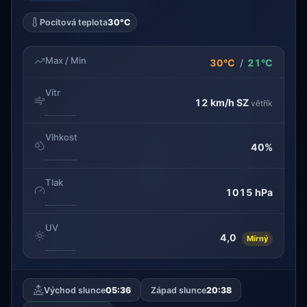
Pocitová teplota
30°C
Max / Min
30°C
/
21°C
Vítr
12 km/h
SZ
větřík
Vlhkost
40%
Tlak
1015 hPa
UV
4,0
Mírný
Východ slunce
05:36
Západ slunce
20:38