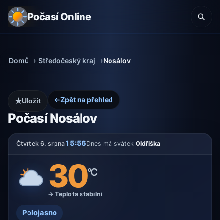
Počasí Online
Domů
Středočeský kraj
Nosálov
←
Zpět na přehled
★
Uložit
Počasí Nosálov
15:56
Čtvrtek 6. srpna
Dnes má svátek
Oldřiška
30
°C
→ Teplota stabilní
Polojasno