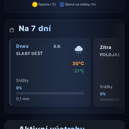
Na 7 dní
Dnes
6.8.
Zítra
SLABÝ DÉŠŤ
POLOJASNO
30°C
21°C
Srážky
Srážky
0%
0%
0,1 mm