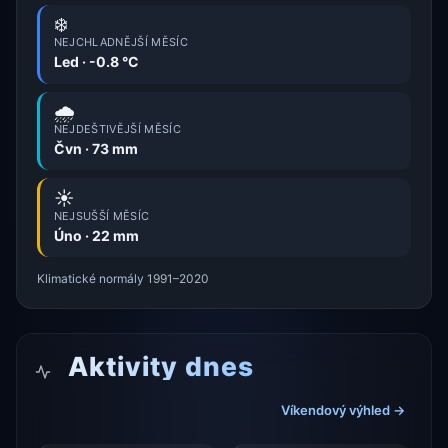
❄️
NEJCHLADNĚJŠÍ MĚSÍC
Led · -0.8 °C
🌧️
NEJDEŠTIVĚJŠÍ MĚSÍC
Čvn · 73 mm
☀️
NEJSUŠŠÍ MĚSÍC
Úno · 22 mm
Klimatické normály 1991–2020
Aktivity dnes
Víkendový výhled →