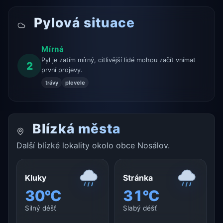
Pylová situace
Mírná
Pyl je zatím mírný, citlivější lidé mohou začít vnímat
2
první projevy.
trávy
plevele
Blízká města
Další blízké lokality okolo obce Nosálov.
Kluky
Stránka
30°C
31°C
Silný déšť
Slabý déšť