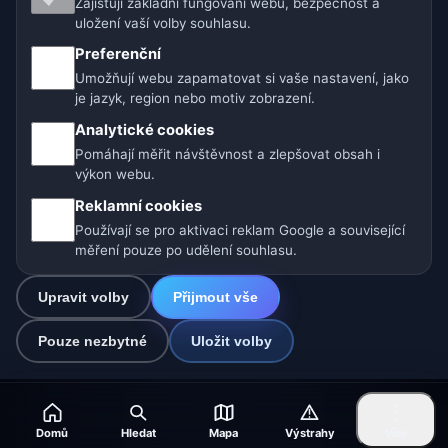
Zajišťují základní fungování webu, bezpečnost a
🇨🇿 Česko
🇭🇷 Chorvatsko
🇧🇬 Bulharsko
uložení vaší volby souhlasu.
🇩🇪🇦🇹🇨🇭 Německo / Rakousko / Švýcarsko
Preferenční
Umožňují webu zapamatovat si vaše nastavení, jako
🌎 Latinská Amerika a Španělsko
je jazyk, region nebo motiv zobrazení.
Analytické cookies
🇮🇳 Jižní a jihovýchodní Asie
🌍 Mezinárodní síť počasí
Pomáhají měřit návštěvnost a zlepšovat obsah i
výkon webu.
Provozovatel: Spolek Minizoo.cz z.s. | IČO: 21135550 |
Reklamní cookies
info@pocasi.online
Používají se pro aktivaci reklam Google a související
© 2026 Počasí Online · Meteorologická data: MET Norway · Open-
měření pouze po udělení souhlasu.
Meteo. Výstrahy počasí: ČHMÚ.
Upravit volby
Přijmout vše
0
Pouze nezbytné
Uložit volby
☁️
Domů
Hledat
Mapa
Výstrahy
Více