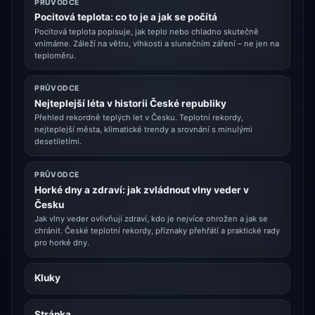
PRŮVODCE
Pocitová teplota: co to je a jak se počítá
Pocitová teplota popisuje, jak teplo nebo chladno skutečně
vnímáme. Záleží na větru, vlhkosti a slunečním záření – ne jen na
teploměru.
PRŮVODCE
Nejteplejší léta v historii České republiky
Přehled rekordně teplých let v Česku. Teplotní rekordy,
nejteplejší města, klimatické trendy a srovnání s minulými
desetiletími.
PRŮVODCE
Horké dny a zdraví: jak zvládnout vlny veder v
Česku
Jak vlny veder ovlivňují zdraví, kdo je nejvíce ohrožen a jak se
chránit. České teplotní rekordy, příznaky přehřátí a praktické rady
pro horké dny.
Kluky
Stránka