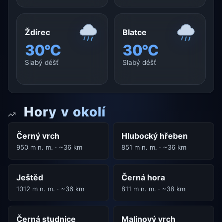
Ždírec
Blatce
30°C
30°C
Slabý déšť
Slabý déšť
Hory v okolí
Černý vrch
Hlubocký hřeben
950 m n. m. · ~36 km
851 m n. m. · ~36 km
Ještěd
Černá hora
1012 m n. m. · ~36 km
811 m n. m. · ~38 km
Černá studnice
Malinový vrch