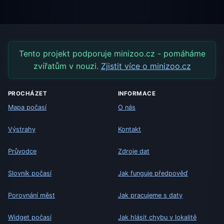
Tento projekt podporuje minizoo.cz - pomáháme
zvířatům v nouzi.
Zjistit více o minizoo.cz
PROCHÁZET
INFORMACE
Mapa počasí
O nás
Výstrahy
Kontakt
Průvodce
Zdroje dat
Slovník počasí
Jak funguje předpověď
Porovnání měst
Jak pracujeme s daty
Widget počasí
Jak hlásit chybu v lokalitě