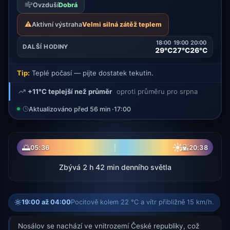
Ovzduší
Dobrá
⚠️
Aktivní výstraha
Velmi silná zátěž teplem
18:00
19:00
20:00
DALŠÍ HODINY
29°C
27°C
26°C
Tip:
Teplé počasí — pijte dostatek tekutin.
+11°C teplejší než průměr
oproti průměru pro srpna
Aktualizováno před 56 min ·
17:00
☀
🌅
🌇
05:36
20:38
Zbývá 2 h 42 min denního světla
19:00 až 04:00
Pocitově kolem 22 °C a vítr přibližně 15 km/h.
Nosálov se nachází ve vnitrozemí České republiky, což