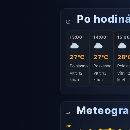
Po hodin
13:00
14:00
15:00
27°C
27°C
28°
Polojasno
Polojasno
Poloja
Vítr:
12
Vítr:
13
Vítr:
1
km/h
km/h
km/h
Meteogr