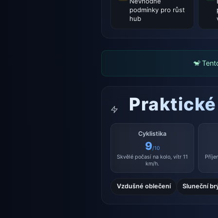
Nevhodné
podmínky pro růst
hub
🐒 Tent
Praktické
Cyklistika
9
/10
Skvělé počasí na kolo, vítr 11
Příje
km/h.
Vzdušné oblečení
Sluneční br