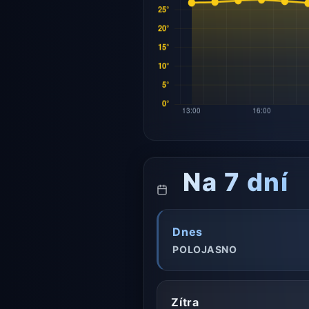
Na 7 dní
Dnes
POLOJASNO
Zítra