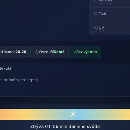
Vlhkost
Tlak
UV
✓
d slunce
20:26
Ovzduší
Dobrá
Bez výstrah
tekutin.
ti průměru pro srpna
☀
Zbývá 6 h 59 min denního světla