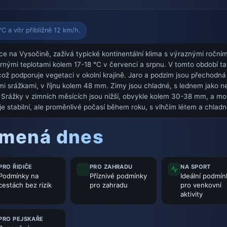
C a vítr přibližně 12 km/h.
e na Vysočině, zažívá typické kontinentální klima s výraznými ročními
rnými teplotami kolem 17-18 °C v červenci a srpnu. V tomto období ta
ž podporuje vegetaci v okolní krajině. Jaro a podzim jsou přechodná
ími srážkami, v říjnu kolem 48 mm. Zimy jsou chladné, s lednem jako 
C. Srážky v zimních měsících jsou nižší, obvykle kolem 30-38 mm, a 
e stabilní, ale proměnlivé počasí během roku, s vlhčím létem a chladn
amená dnes
PRO ŘIDIČE
PRO ZAHRADU
NA SPORT
Podmínky na
Příznivé podmínky
Ideální podmín
cestách bez rizik
pro zahradu
pro venkovní
aktivity
PRO PEJSKAŘE