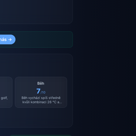
nás →
Běh
7
/10
golf,
Běh vychází spíš středně
kvůli kombinaci 26 °C a
vlhkosti 46 %.