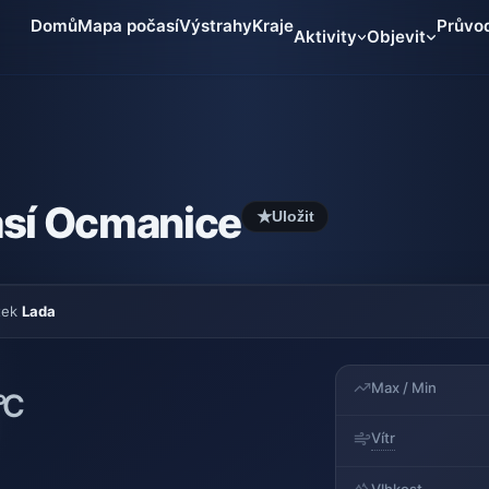
Domů
Mapa počasí
Výstrahy
Kraje
Průvo
Aktivity
Objevit
sí Ocmanice
★
Uložit
tek
Lada
Max / Min
°C
Vítr