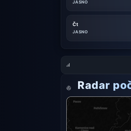
JASNO
Čt
JASNO
Radar po
Radarový snímek momentálně n