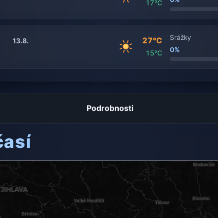
17°C
Srážky
27°C
13.8.
0%
15°C
Podrobnosti
časí
ení dostupný.