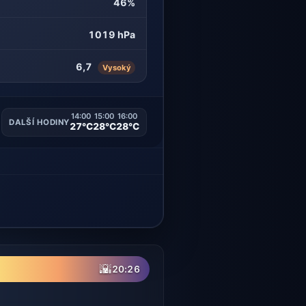
46%
1019 hPa
6,7
Vysoký
14:00
15:00
16:00
DALŠÍ HODINY
27°C
28°C
28°C
🌇
20:26