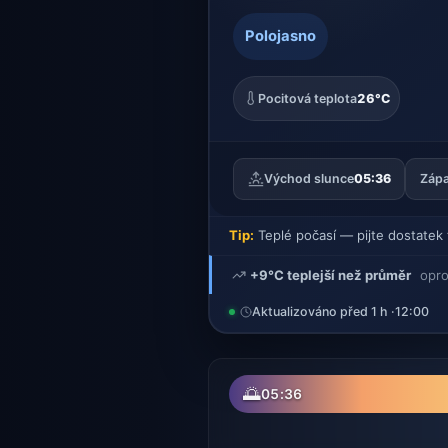
Polojasno
Pocitová teplota
26°C
Východ slunce
05:36
Zápa
Tip:
Teplé počasí — pijte dostatek 
+9°C teplejší než průměr
opro
Aktualizováno před 1 h ·
12:00
🌅
05:36