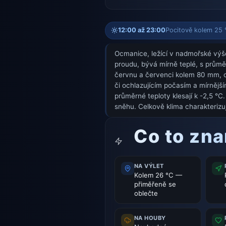
12:00 až 23:00
Pocitově kolem 25 °
Ocmanice, ležící v nadmořské výšc
proudu, bývá mírně teplé, s průmě
červnu a červenci kolem 80 mm, co
či ochlazujícím počasím a mírnějš
průměrné teploty klesají k -2,5 °
sněhu. Celkově klima charakterizuj
Co to zn
NA VÝLET
Kolem 26 °C —
přiměřeně se
oblečte
NA HOUBY