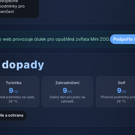
Bezpečné
podmínky pro
venčení
o web provozuje útulek pro opuštěná zvířata Mini ZOO.
Podpořte 
 dopady
Turistika
Zahradničení
Golf
9
9
9
/10
/10
/10
mné podmínky na výlet,
Dobrý den pro práci na
Příznivé podmínky pro 
26 °C.
zahradě.
26 °C.
ýle a ochrana