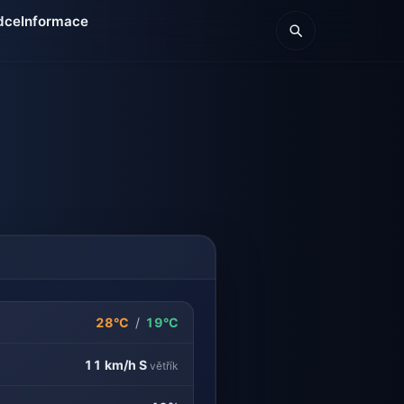
dce
Informace
28°C
/
19°C
11 km/h
S
větřík