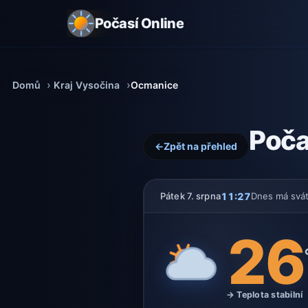
Počasí Online
Domů
Kraj Vysočina
Ocmanice
Poča
←
Zpět na přehled
11:27
Pátek 7. srpna
Dnes má svá
26
→ Teplota stabilní