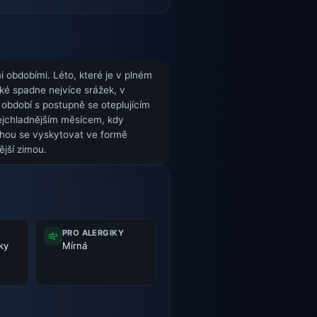
 obdobími. Léto, které je v plném
ké spadne nejvíce srážek, v
 období s postupně se oteplujícím
nejchladnějším měsícem, kdy
mohou se vyskytovat ve formě
ější zimou.
PRO ALERGIKY
ky
Mírná