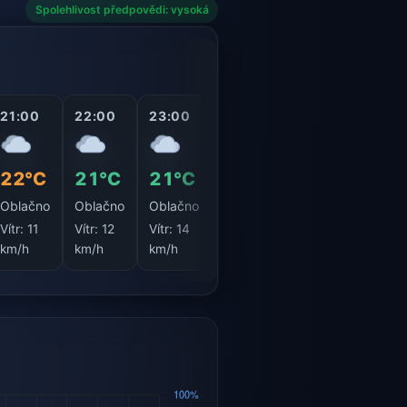
Spolehlivost předpovědi: vysoká
21:00
22:00
23:00
00:00
01:00
02:0
22°C
21°C
21°C
20°C
19°C
19°
Oblačno
Oblačno
Oblačno
Oblačno
Oblačno
Jasn
Vítr:
11
Vítr:
12
Vítr:
14
Vítr:
13
Vítr:
11
Vítr:
1
km/h
km/h
km/h
km/h
km/h
km/h