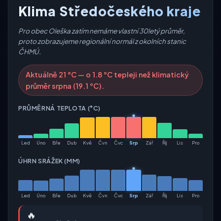
Klima Středočeského kraje
Pro obec Oleška zatím nemáme vlastní 30letý průměr,
proto zobrazujeme regionální normál z okolních stanic
ČHMÚ.
Aktuálně 21 °C — o 1.8 °C tepleji než klimatický
průměr srpna (19.1 °C).
PRŮMĚRNÁ TEPLOTA (°C)
Led
Úno
Bře
Dub
Kvě
Čvn
Čvc
Srp
Zář
Říj
Lis
Pro
ÚHRN SRÁŽEK (MM)
Led
Úno
Bře
Dub
Kvě
Čvn
Čvc
Srp
Zář
Říj
Lis
Pro
🔥