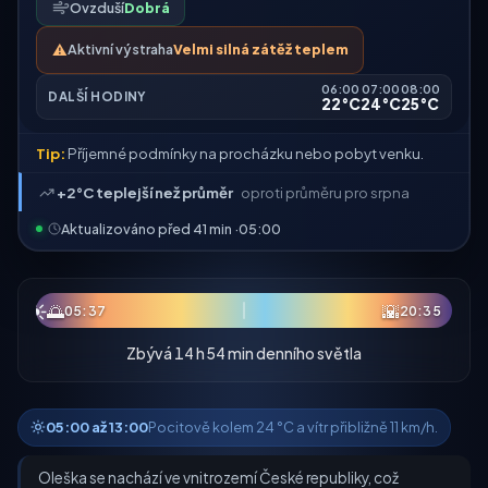
Ovzduší
Dobrá
⚠️
Aktivní výstraha
Velmi silná zátěž teplem
06:00
07:00
08:00
DALŠÍ HODINY
22°C
24°C
25°C
Tip:
Příjemné podmínky na procházku nebo pobyt venku.
+2°C teplejší než průměr
oproti průměru pro srpna
Aktualizováno před 41 min ·
05:00
☀
🌅
🌇
05:37
20:35
Zbývá 14 h 54 min denního světla
05:00 až 13:00
Pocitově kolem 24 °C a vítr přibližně 11 km/h.
Oleška se nachází ve vnitrozemí České republiky, což