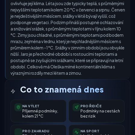
ovlivňuje její klima. Léta jsou zde typicky teplá, s průměrnými
nejvyššími teplotami kolem 20 °C v červenci a srpnu. Červen
je nejdeštivějším měsícem, srážky v létě bývají vyšší, což
podporuje vegetaci. Podzim přináší postupné ochlazování
a snižování srážek, s průměrnými teplotami v říjnu kolem 10
°C. Zimy jsou chladné, s průměrnými teplotami pod bodem
mrazu, zejména v lednu, který je nejchladnějším měsícem s
průměrem kolem -1 °C. Srážky v zimním období jsou obvykle
nižší. Jaro je přechodné období s rostoucími teplotami a
postupně se zvyšujícími srážkami, které se připravují na letní
období. Celkově má Oleška mírné kontinentální klima s
výraznými rozdíly mezi létem a zimou.
Co to znamená dnes
NA VÝLET
PRO ŘIDIČE
Příjemné podmínky,
Podmínky na cestách
kolem 21 °C
bez rizik
PRO ZAHRADU
NA SPORT