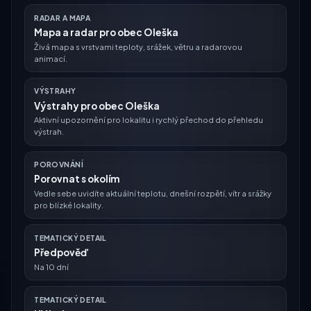
RADAR A MAPA
Mapa a radar pro obec Oleška
Živá mapa s vrstvami teploty, srážek, větru a radarovou
animací.
VÝSTRAHY
Výstrahy pro obec Oleška
Aktivní upozornění pro lokalitu i rychlý přechod do přehledu
výstrah.
POROVNÁNÍ
Porovnat s okolím
Vedle sebe uvidíte aktuální teplotu, dnešní rozpětí, vítr a srážky
pro blízké lokality.
TEMATICKÝ DETAIL
Předpověď
Na 10 dní
TEMATICKÝ DETAIL