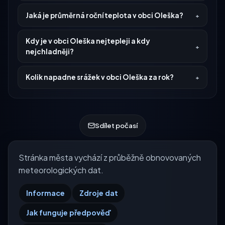
Jaká je průměrná roční teplota v obci Oleška?
Kdy je v obci Oleška nejtepleji a kdy
nejchladněji?
Kolik napadne srážek v obci Oleška za rok?
Sdílet počasí
Stránka města vychází z průběžně obnovovaných
meteorologických dat.
Informace
Zdroje dat
Jak funguje předpověď