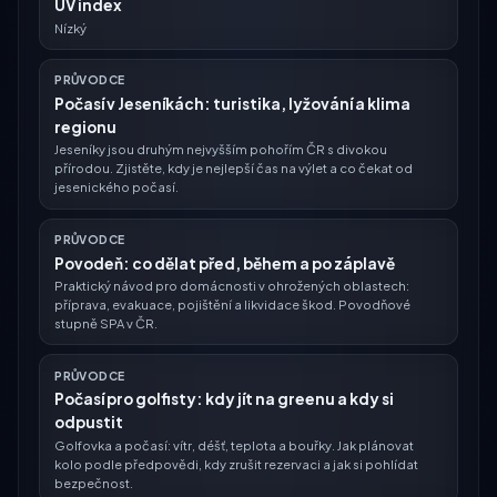
UV index
Nízký
PRŮVODCE
Počasí v Jeseníkách: turistika, lyžování a klima
regionu
Jeseníky jsou druhým nejvyšším pohořím ČR s divokou
přírodou. Zjistěte, kdy je nejlepší čas na výlet a co čekat od
jesenického počasí.
PRŮVODCE
Povodeň: co dělat před, během a po záplavě
Praktický návod pro domácnosti v ohrožených oblastech:
příprava, evakuace, pojištění a likvidace škod. Povodňové
stupně SPA v ČR.
PRŮVODCE
Počasí pro golfisty: kdy jít na greenu a kdy si
odpustit
Golfovka a počasí: vítr, déšť, teplota a bouřky. Jak plánovat
kolo podle předpovědi, kdy zrušit rezervaci a jak si pohlídat
bezpečnost.