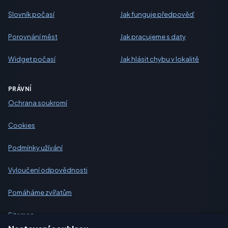
Slovník počasí
Jak funguje předpověď
Porovnání měst
Jak pracujeme s daty
Widget počasí
Jak hlásit chybu v lokalitě
PRÁVNÍ
Ochrana soukromí
Cookies
Podmínky užívání
Vyloučení odpovědnosti
Pomáháme zvířatům
Sitemap