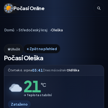
Počasí Online
Domů
Středočeský kraj
Oleška
←
Zpět na přehled
★
Uložit
Počasí Oleška
03:41
Čtvrtek 6. srpna
Dnes má svátek
Oldřiška
21
°C
→ Teplota stabilní
Zataženo