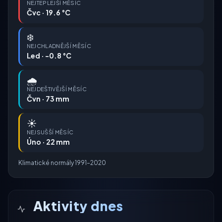
NEJTEPLEJŠÍ MĚSÍC
Čvc · 19.6 °C
❄️
NEJCHLADNĚJŠÍ MĚSÍC
Led · -0.8 °C
🌧️
NEJDEŠTIVĚJŠÍ MĚSÍC
Čvn · 73 mm
☀️
NEJSUŠŠÍ MĚSÍC
Úno · 22 mm
Klimatické normály 1991–2020
Aktivity dnes