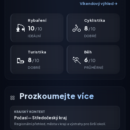
Víkendový výhled →
Rybaření
Cyklistika
🎣
🚴
10
8
/ 10
/ 10
IDEÁLNÍ
DOBRÉ
Turistika
Běh
🥾
🏃
8
6
/ 10
/ 10
DOBRÉ
PRŮMĚRNÉ
Prozkoumejte více
KRAJSKÝ KONTEXT
Počasí — Středočeský kraj
Regionální přehled, města v kraji a výstrahy pro širší okolí.