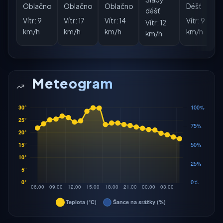
Oblačno
Oblačno
Oblačno
Déšť
déšť
Vítr:
9
Vítr:
17
Vítr:
14
Vítr:
9
Vítr:
12
km/h
km/h
km/h
km/h
km/h
Meteogram