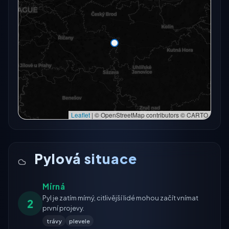
Radarový snímek momentálně není dostupný.
Otevřít v plné mapě
Otevřít v plné mapě →
Zkusit znovu
Leaflet
|
© OpenStreetMap contributors © CARTO
Pylová situace
Mírná
Pyl je zatím mírný, citlivější lidé mohou začít vnímat
2
první projevy.
trávy
plevele