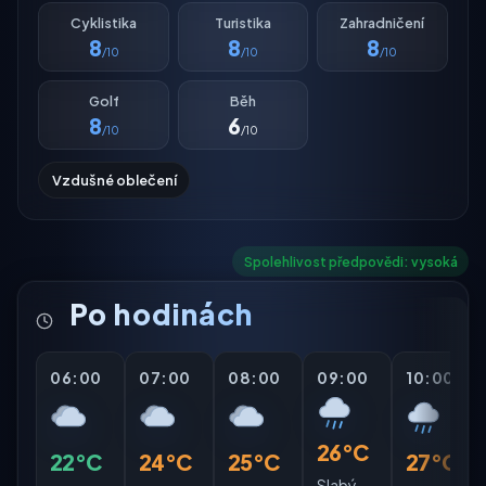
Cyklistika
Turistika
Zahradničení
8
8
8
/10
/10
/10
Golf
Běh
8
6
/10
/10
Vzdušné oblečení
Spolehlivost předpovědi: vysoká
Po hodinách
06:00
07:00
08:00
09:00
10:00
26°C
22°C
24°C
25°C
27°C
Slabý