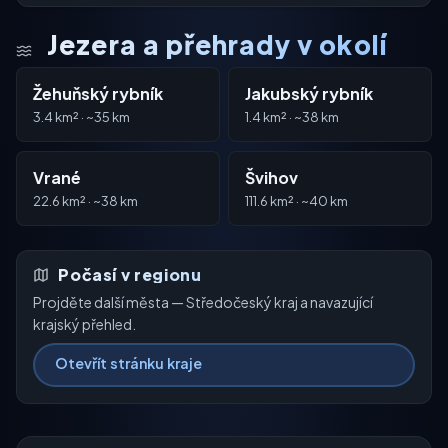
Jezera a přehrady v okolí
Žehuňský rybník
Jakubský rybník
3.4 km² · ~35 km
1.4 km² · ~38 km
Vrané
Švihov
22.6 km² · ~38 km
111.6 km² · ~40 km
Počasí v regionu
Projděte další města — Středočeský kraj a navazující
krajský přehled.
Otevřít stránku kraje