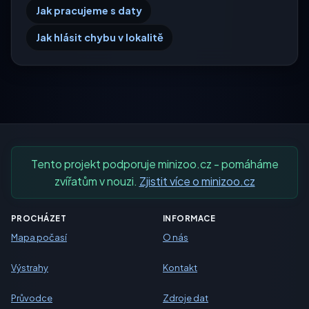
Jak pracujeme s daty
Jak hlásit chybu v lokalitě
Tento projekt podporuje minizoo.cz - pomáháme
zvířatům v nouzi.
Zjistit více o minizoo.cz
PROCHÁZET
INFORMACE
Mapa počasí
O nás
Výstrahy
Kontakt
Průvodce
Zdroje dat