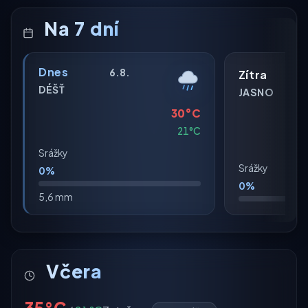
Na 7 dní
Dnes
6.8.
Zítra
DÉŠŤ
JASNO
30°C
21°C
Srážky
Srážky
0%
0%
5,6 mm
Včera