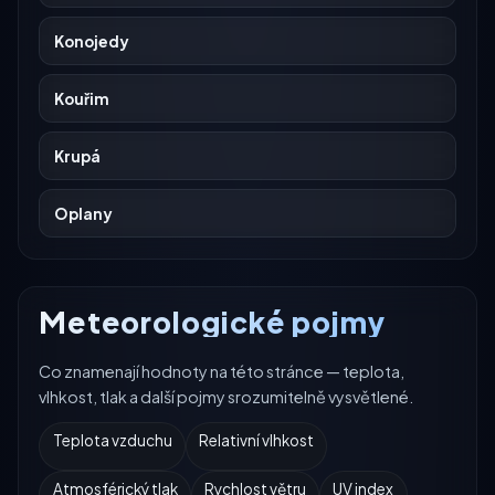
Konojedy
Kouřim
Krupá
Oplany
Meteorologické pojmy
Co znamenají hodnoty na této stránce — teplota,
vlhkost, tlak a další pojmy srozumitelně vysvětlené.
Teplota vzduchu
Relativní vlhkost
Atmosférický tlak
Rychlost větru
UV index