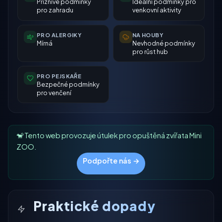
Příznivé podmínky
Ideální podmínky pro
pro zahradu
venkovní aktivity
PRO ALERGIKY
NA HOUBY
Mírná
Nevhodné podmínky
pro růst hub
PRO PEJSKAŘE
Bezpečné podmínky
pro venčení
🐒 Tento web provozuje útulek pro opuštěná zvířata Mini
ZOO.
Podpořte nás →
Praktické dopady