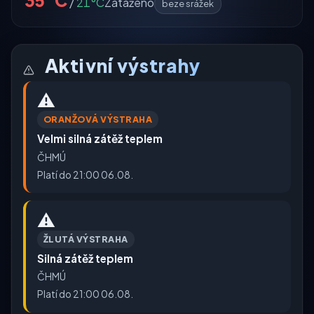
35°C
/
21°C
Zataženo
beze srážek
Aktivní výstrahy
⚠️
ORANŽOVÁ VÝSTRAHA
Velmi silná zátěž teplem
ČHMÚ
Platí do 21:00 06.08.
⚠️
ŽLUTÁ VÝSTRAHA
Silná zátěž teplem
ČHMÚ
Platí do 21:00 06.08.