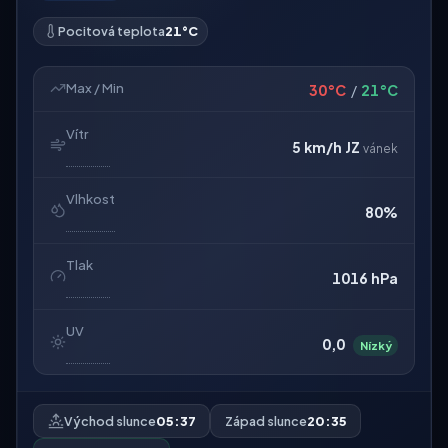
Pocitová teplota
21°C
Max / Min
30°C
/
21°C
Vítr
5 km/h
JZ
vánek
Vlhkost
80%
Tlak
1016 hPa
UV
0,0
Nízký
Východ slunce
05:37
Západ slunce
20:35