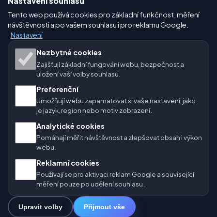
Nastavení souhlasu
Nastavení
Tento web používá cookies pro základní funkčnost, měření
návštěvnosti a po vašem souhlasu i pro reklamu Google.
Nastavení
Naše weby o počasí:
Nezbytné cookies
Zajišťují základní fungování webu, bezpečnost a
🇨🇿 Česko
🇭🇷 Chorvatsko
🇧🇬 Bulharsko
uložení vaší volby souhlasu.
🇩🇪🇦🇹🇨🇭 Německo / Rakousko / Švýcarsko
Preferenční
Umožňují webu zapamatovat si vaše nastavení, jako
🌎 Latinská Amerika a Španělsko
je jazyk, region nebo motiv zobrazení.
Analytické cookies
🇮🇳 Jižní a jihovýchodní Asie
🌍 Mezinárodní síť počasí
Pomáhají měřit návštěvnost a zlepšovat obsah i výkon
webu.
Provozovatel: Spolek Minizoo.cz z.s. | IČO: 21135550 |
Reklamní cookies
info@pocasi.online
Používají se pro aktivaci reklam Google a související
© 2026 Počasí Online · Meteorologická data: MET Norway · Open-
měření pouze po udělení souhlasu.
Meteo. Výstrahy počasí: ČHMÚ.
Upravit volby
Přijmout vše