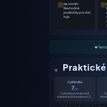
NA HOUBY
Nevhodné
podmínky pro růst
hub
🐒 Tent
Praktick
Cyklistika
7
/10
Cyklistika vychází spíš
Tu
středně kvůli kombinaci 30
střed
°C a vlhkosti 44 %.