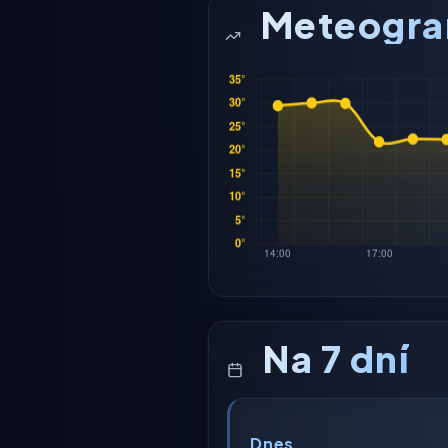
Meteogr
Na 7 dní
Dnes