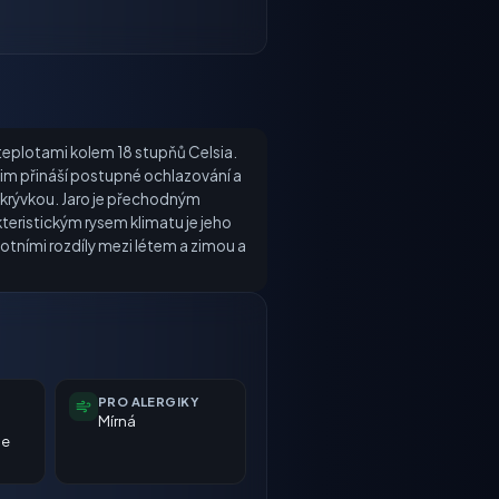
 teplotami kolem 18 stupňů Celsia.
dzim přináší postupné ochlazování a
okrývkou. Jaro je přechodným
teristickým rysem klimatu je jeho
otními rozdíly mezi létem a zimou a
PRO ALERGIKY
Mírná
ne