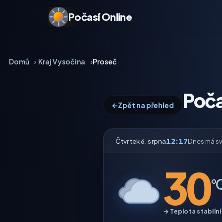
Počasí Online
Domů
Kraj Vysočina
Proseč
Poča
←
Zpět na přehled
12:17
Čtvrtek 6. srpna
Dnes má s
30
°
→ Teplota stabilní