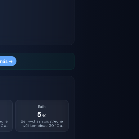
 nás →
Běh
5
/10
ředně
Běh vychází spíš středně
°C a
kvůli kombinaci 30 °C a
vlhkosti 44 %.