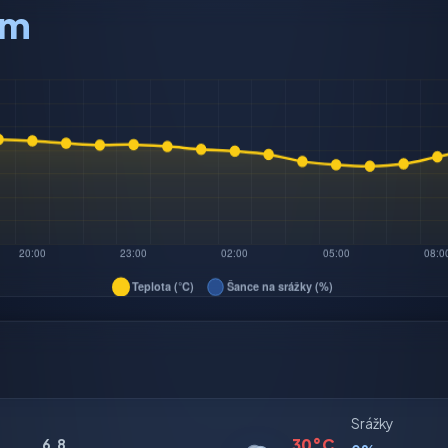
am
Srážky
30°C
6.8.