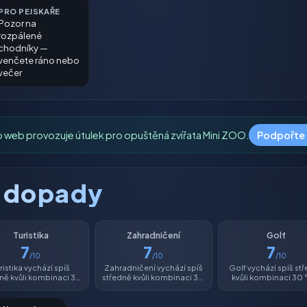
PRO PEJSKAŘE
Pozor na
rozpálené
chodníky —
venčete ráno nebo
večer
o web provozuje útulek pro opuštěná zvířata Mini ZOO.
Podpořte
é dopady
Turistika
Zahradničení
Golf
7
7
7
/10
/10
/10
ristika vychází spíš
Zahradničení vychází spíš
Golf vychází spíš st
ně kvůli kombinaci 30
středně kvůli kombinaci 30
kvůli kombinaci 30 
°C a vlhkosti 44 %.
°C a vlhkosti 44 %.
vlhkosti 44 %.