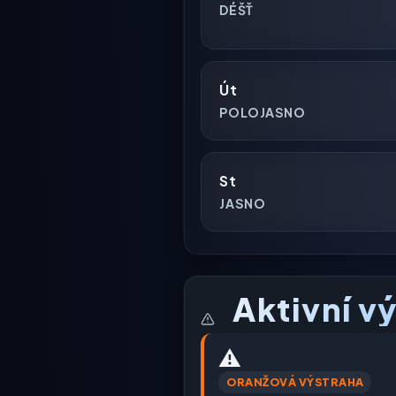
DÉŠŤ
Út
POLOJASNO
St
JASNO
Aktivní v
⚠️
ORANŽOVÁ VÝSTRAHA