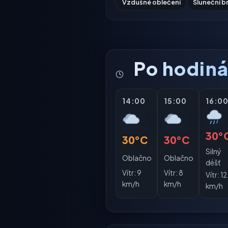
Vzdušné oblečení
Sluneční b
Po hodin
14:00
15:00
16:0
30°
30°C
30°C
Silný
Oblačno
Oblačno
déšť
Vítr:
9
Vítr:
8
Vítr:
12
km/h
km/h
km/h