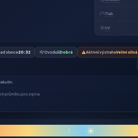
Tlak
UV
ad slunce
20:32
Ovzduší
Dobrá
⚠️
Aktivní výstraha
Velmi siln
ekutin.
ti průměru pro srpna
0
☀