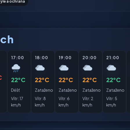
rýle a ochrana
ách
0
17:00
18:00
19:00
20:00
21:00
C
22°C
22°C
22°C
22°C
22°C
Déšť
Zataženo
Zataženo
Zataženo
Zataženo
Vítr:
17
Vítr:
8
Vítr:
6
Vítr:
2
Vítr:
5
km/h
km/h
km/h
km/h
km/h