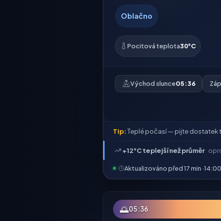
Oblačno
Pocitová teplota
30°C
Východ slunce
05:36
Záp
Tip:
Teplé počasí — pijte dostatek t
+12°C teplejší než průměr
opro
Aktualizováno před 17 min ·
14:0
🌅
05:36