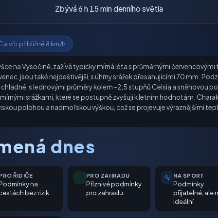
Zbývá 6 h 15 min denního světla
a vítr přibližně 8 km/h.
výšce na Vysočině, zažívá typicky mírná léta s průměrnými červencovými
venec, jsou také nejdeštivější, s úhrny srážek přesahujícími 70 mm. Po
ou chladné, s lednovými průměry kolem -2,5 stupňů Celsia a sněhovou p
írnými srážkami, které se postupně zvyšují k letním hodnotám. Charak
mskou polohou a nadmořskou výškou, což se projevuje výraznějšími tepl
amená dnes
PRO ŘIDIČE
PRO ZAHRADU
NA SPORT
Podmínky na
Příznivé podmínky
Podmínky
cestách bez rizik
pro zahradu
přijatelné, ale 
ideální