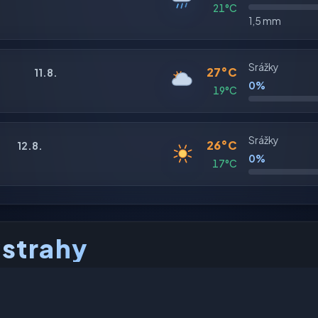
21°C
1,5 mm
Srážky
27°C
11.8.
0%
19°C
Srážky
26°C
12.8.
0%
17°C
ýstrahy