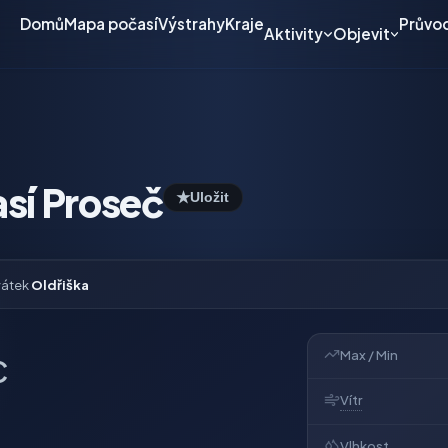
Domů
Mapa počasí
Výstrahy
Kraje
Průvo
Aktivity
Objevit
sí Proseč
★
Uložit
vátek
Oldřiška
Max / Min
C
Vítr
Vlhkost