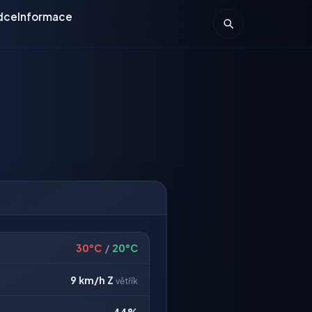
dce
Informace
30°C
/
20°C
9 km/h
Z
větřík