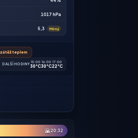
44%
1017 hPa
5,3
Mírný
á zátěž teplem
15:00
16:00
17:00
DALŠÍ HODINY
30°C
30°C
22°C
🌇
20:32