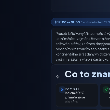
17:00 až 01:00
Pocitově kolem 21 °C 
Proseč, ležící ve vyšší nadmořské 
Letní měsíce, zejména červen a čer
snižování srážek, zatímco zimy js
obdobím s rostoucími teplotami a m
kontinentálnější ráz daný vnitroze
vyššími srážkami v teplé části roku.
Co to zn
NA VÝLET
Kolem 30 °C —
přiměřeně se
oblečte