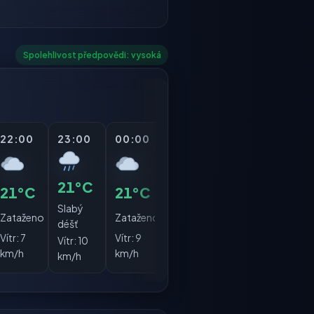
Spolehlivost předpovědi: vysoká
22:00
23:00
00:00
01:00
02:00
03:
21°C
21°C
21°C
20°C
20°C
19°
Slabý
Zataženo
Zataženo
Zataženo
Zataženo
Obla
déšť
Vítr:
7
Vítr:
9
Vítr:
9
Vítr:
10
Vítr:
1
Vítr:
10
km/h
km/h
km/h
km/h
km/h
km/h