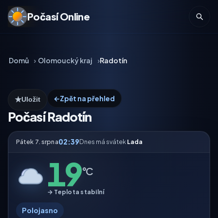
Počasí Online
Domů
Olomoucký kraj
Radotín
←
Zpět na přehled
★
Uložit
Počasí Radotín
02:39
Pátek 7. srpna
Dnes má svátek
Lada
19
°C
→ Teplota stabilní
Polojasno