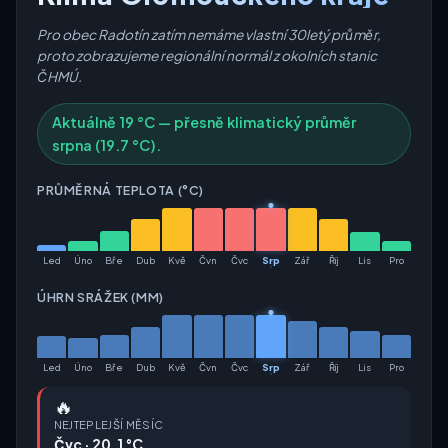
Pro obec Radotín zatím nemáme vlastní 30letý průměr,
proto zobrazujeme regionální normál z okolních stanic
ČHMÚ.
Aktuálně 19 °C — přesně klimatický průměr
srpna (19.7 °C).
PRŮMĚRNÁ TEPLOTA (°C)
Led
Úno
Bře
Dub
Kvě
Čvn
Čvc
Srp
Zář
Říj
Lis
Pro
ÚHRN SRÁŽEK (MM)
Led
Úno
Bře
Dub
Kvě
Čvn
Čvc
Srp
Zář
Říj
Lis
Pro
🔥
NEJTEPLEJŠÍ MĚSÍC
Čvc · 20.1 °C