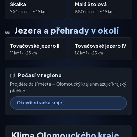
Skalka
Malá Stolová
964 m n. m. · ~49 km
1009 m n. m. · ~49 km
Jezera a přehrady v okolí
Tovačovské jezero II
Tovačovské jezero IV
1.1 km² · ~23 km
1.6 km² · ~25 km
Počasí v regionu
Projděte další města — Olomoucký kraj a navazující krajský
přehled.
Otevřít stránku kraje
Klima Olomouckého kraje