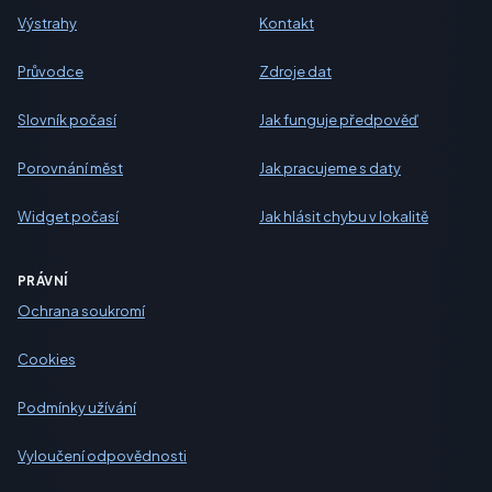
Výstrahy
Kontakt
Průvodce
Zdroje dat
Slovník počasí
Jak funguje předpověď
Porovnání měst
Jak pracujeme s daty
Widget počasí
Jak hlásit chybu v lokalitě
PRÁVNÍ
Ochrana soukromí
Cookies
Podmínky užívání
Vyloučení odpovědnosti