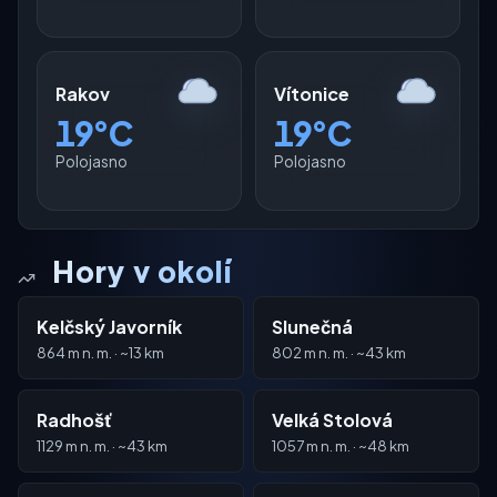
Rakov
Vítonice
19°C
19°C
Polojasno
Polojasno
Hory v okolí
Kelčský Javorník
Slunečná
864 m n. m. · ~13 km
802 m n. m. · ~43 km
Radhošť
Velká Stolová
1129 m n. m. · ~43 km
1057 m n. m. · ~48 km