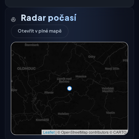
Radar počasí
Otevřít v plné mapě
Radarový snímek momentálně není dostupný.
Otevřít v plné mapě
Otevřít v plné mapě →
Zkusit znovu
Leaflet
|
© OpenStreetMap contributors © CARTO