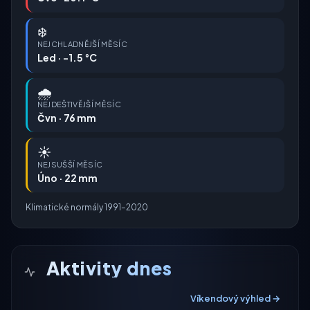
❄️
NEJCHLADNĚJŠÍ MĚSÍC
Led · -1.5 °C
🌧️
NEJDEŠTIVĚJŠÍ MĚSÍC
Čvn · 76 mm
☀️
NEJSUŠŠÍ MĚSÍC
Úno · 22 mm
Klimatické normály 1991–2020
Aktivity dnes
Víkendový výhled →