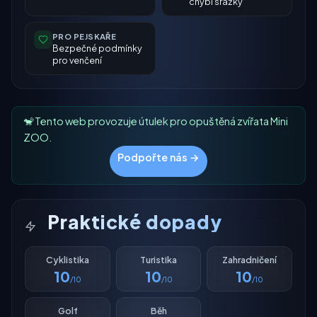
chybí srážky
PRO PEJSKAŘE
Bezpečné podmínky
pro venčení
🐒 Tento web provozuje útulek pro opuštěná zvířata Mini
ZOO.
Podpořte nás →
Praktické dopady
Cyklistika
Turistika
Zahradničení
10
10
10
/10
/10
/10
Golf
Běh