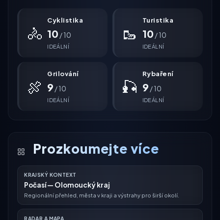
Cyklistika
Turistika
🚴
🥾
10
10
/ 10
/ 10
IDEÁLNÍ
IDEÁLNÍ
Grilování
Rybaření
🍖
🎣
9
9
/ 10
/ 10
IDEÁLNÍ
IDEÁLNÍ
Prozkoumejte více
KRAJSKÝ KONTEXT
Počasí — Olomoucký kraj
Regionální přehled, města v kraji a výstrahy pro širší okolí.
RADAR A MAPA