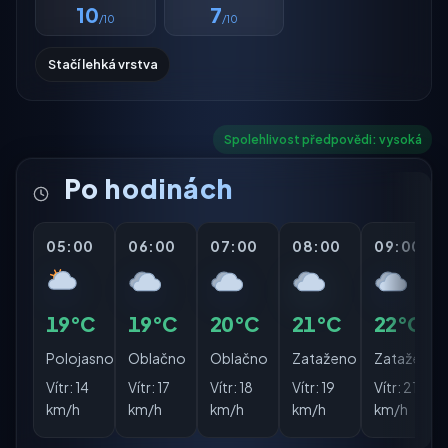
10
7
/10
/10
Stačí lehká vrstva
Spolehlivost předpovědi: vysoká
Po hodinách
05:00
06:00
07:00
08:00
09:00
19°C
19°C
20°C
21°C
22°C
Polojasno
Oblačno
Oblačno
Zataženo
Zataženo
Vítr:
14
Vítr:
17
Vítr:
18
Vítr:
19
Vítr:
21
km/h
km/h
km/h
km/h
km/h