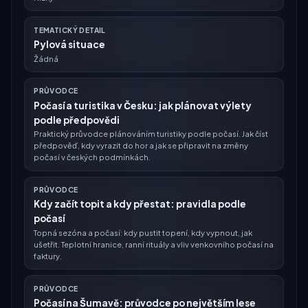
TEMATICKÝ DETAIL
Pylová situace
Žádná
PRŮVODCE
Počasí a turistika v Česku: jak plánovat výlety
podle předpovědi
Praktický průvodce plánováním turistiky podle počasí. Jak číst
předpověď, kdy vyrazit do hor a jak se připravit na změny
počasí v českých podmínkách.
PRŮVODCE
Kdy začít topit a kdy přestat: pravidla podle
počasí
Topná sezóna a počasí: kdy pustit topení, kdy vypnout, jak
ušetřit. Teplotní hranice, ranní rituály a vliv venkovního počasí na
faktury.
PRŮVODCE
Počasí na Šumavě: průvodce po největším lese