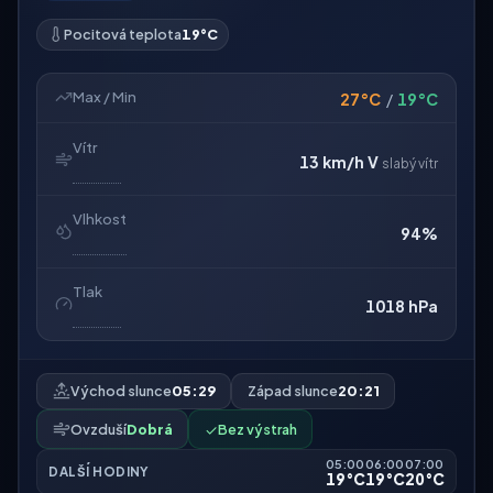
Pocitová teplota
19°C
Max / Min
27°C
/
19°C
Vítr
13 km/h
V
slabý vítr
Vlhkost
94%
Tlak
1018 hPa
Východ slunce
05:29
Západ slunce
20:21
Ovzduší
Dobrá
✓
Bez výstrah
05:00
06:00
07:00
DALŠÍ HODINY
19°C
19°C
20°C