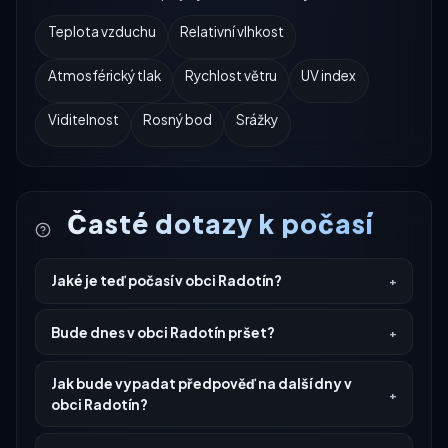
Teplota vzduchu
Relativní vlhkost
Atmosférický tlak
Rychlost větru
UV index
Viditelnost
Rosný bod
Srážky
Časté dotazy k počasí
Jaké je teď počasí v obci Radotín?
Bude dnes v obci Radotín pršet?
Jak bude vypadat předpověď na další dny v
obci Radotín?