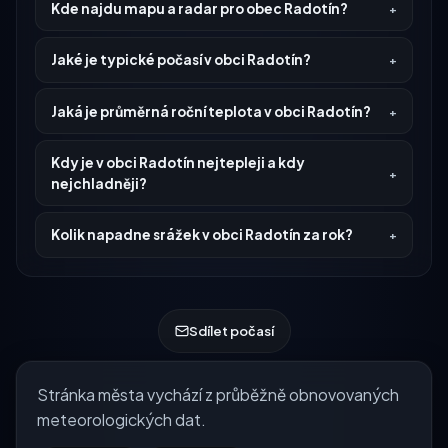
Kde najdu mapu a radar pro obec Radotín?
Jaké je typické počasí v obci Radotín?
Jaká je průměrná roční teplota v obci Radotín?
Kdy je v obci Radotín nejtepleji a kdy
nejchladněji?
Kolik napadne srážek v obci Radotín za rok?
Sdílet počasí
Stránka města vychází z průběžně obnovovaných
meteorologických dat.