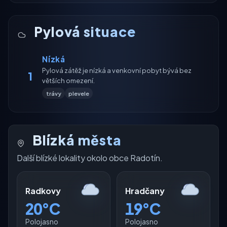
Pylová situace
Nízká
Pylová zátěž je nízká a venkovní pobyt bývá bez
1
větších omezení.
trávy
plevele
Blízká města
Další blízké lokality okolo obce Radotín.
Radkovy
Hradčany
20°C
19°C
Polojasno
Polojasno