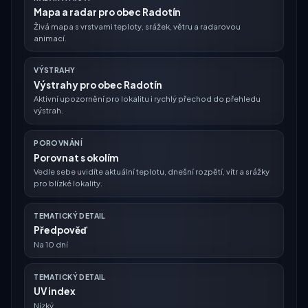
Mapa a radar pro obec Radotín
Živá mapa s vrstvami teploty, srážek, větru a radarovou
animací.
VÝSTRAHY
Výstrahy pro obec Radotín
Aktivní upozornění pro lokalitu i rychlý přechod do přehledu
výstrah.
POROVNÁNÍ
Porovnat s okolím
Vedle sebe uvidíte aktuální teplotu, dnešní rozpětí, vítr a srážky
pro blízké lokality.
TEMATICKÝ DETAIL
Předpověď
Na 10 dní
TEMATICKÝ DETAIL
UV index
Nízký