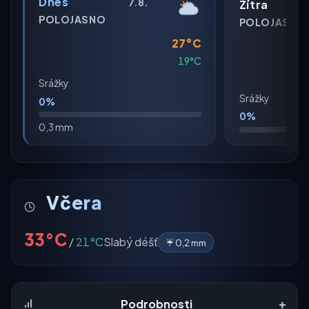
Dnes
7.8.
Zítra
POLOJASNO
POLOJASNO
27°C
19°C
Srážky
Srážky
0%
0%
0,3 mm
Včera
33°C
/
21°C
Slabý déšť
☔ 0,2 mm
+
Podrobnosti