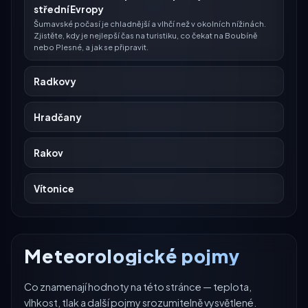
střední Evropy
Šumavské počasí je chladnější a vlhčí než v okolních nížinách.
Zjistěte, kdy je nejlepší čas na turistiku, co čekat na Boubíně
nebo Plesné, a jak se připravit.
Radkovy
Hradčany
Rakov
Vítonice
Meteorologické pojmy
Co znamenají hodnoty na této stránce — teplota,
vlhkost, tlak a další pojmy srozumitelně vysvětlené.