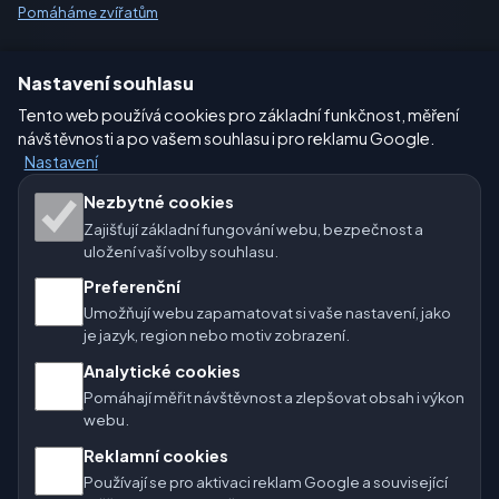
Pomáháme zvířatům
Sitemap
Nastavení souhlasu
Tento web používá cookies pro základní funkčnost, měření
Nastavení
návštěvnosti a po vašem souhlasu i pro reklamu Google.
Nastavení
Nezbytné cookies
Naše weby o počasí:
Zajišťují základní fungování webu, bezpečnost a
🇨🇿 Česko
🇭🇷 Chorvatsko
🇧🇬 Bulharsko
uložení vaší volby souhlasu.
Preferenční
🇩🇪🇦🇹🇨🇭 Německo / Rakousko / Švýcarsko
Umožňují webu zapamatovat si vaše nastavení, jako
je jazyk, region nebo motiv zobrazení.
🌎 Latinská Amerika a Španělsko
Analytické cookies
🇮🇳 Jižní a jihovýchodní Asie
🌍 Mezinárodní síť počasí
Pomáhají měřit návštěvnost a zlepšovat obsah i výkon
webu.
Provozovatel: Spolek Minizoo.cz z.s. | IČO: 21135550 |
Reklamní cookies
info@pocasi.online
Používají se pro aktivaci reklam Google a související
© 2026 Počasí Online · Meteorologická data: MET Norway · Open-