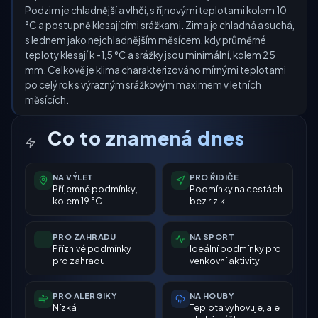
Podzim je chladnější a vlhčí, s říjnovými teplotami kolem 10
°C a postupně klesajícími srážkami. Zima je chladná a suchá,
s lednem jako nejchladnějším měsícem, kdy průměrné
teploty klesají k -1,5 °C a srážky jsou minimální, kolem 25
mm. Celkově je klima charakterizováno mírnými teplotami
po celý rok s výrazným srážkovým maximem v letních
měsících.
Co to znamená dnes
NA VÝLET
PRO ŘIDIČE
Příjemné podmínky,
Podmínky na cestách
kolem 19 °C
bez rizik
PRO ZAHRADU
NA SPORT
Příznivé podmínky
Ideální podmínky pro
pro zahradu
venkovní aktivity
PRO ALERGIKY
NA HOUBY
Nízká
Teplota vyhovuje, ale