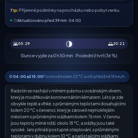
Tip:
Příjemné podmínky na procházku nebo pobyt venku.
Aktualizováno před 39 min ·
04:00
🌗
🌇
🌅
05:29
20:21
Slunce vyjde za 0 h 50 min · Poslední čtvrť (36 %)
04:00 až 15:00
Pocitově kolem 22 °C a vítr přibližně 18 km/h.
Radotín se nachází v mírném pásmu s oceánským vlivem,
který je modifikován kontinentálním klimatem. Léto je zde
obvykle teplé a vlhké, s průměrnými teplotami dosahujícími
kolem 20 °C v červenci, který je zároveň nejmokřejším
měsícem s průměrnými srážkami kolem 76 mm. V červnu
jsou teploty mírně nižší, okolo 18 °C, a srážky jsou také
vysoké. Jaro přináší postupné oteplování, s průměrnými
teplotami v dubnu kolem 10 °C a narůstajícími srážkami.