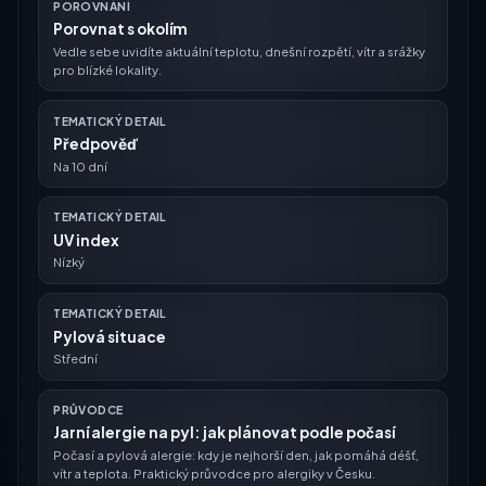
POROVNÁNÍ
Porovnat s okolím
Vedle sebe uvidíte aktuální teplotu, dnešní rozpětí, vítr a srážky
pro blízké lokality.
TEMATICKÝ DETAIL
Předpověď
Na 10 dní
TEMATICKÝ DETAIL
UV index
Nízký
TEMATICKÝ DETAIL
Pylová situace
Střední
PRŮVODCE
Jarní alergie na pyl: jak plánovat podle počasí
Počasí a pylová alergie: kdy je nejhorší den, jak pomáhá déšť,
vítr a teplota. Praktický průvodce pro alergiky v Česku.