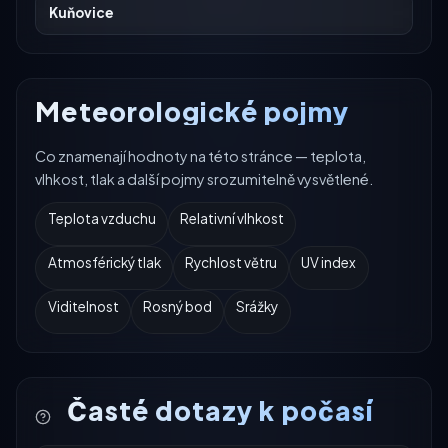
Kuňovice
Meteorologické pojmy
Co znamenají hodnoty na této stránce — teplota,
vlhkost, tlak a další pojmy srozumitelně vysvětlené.
Teplota vzduchu
Relativní vlhkost
Atmosférický tlak
Rychlost větru
UV index
Viditelnost
Rosný bod
Srážky
Časté dotazy k počasí