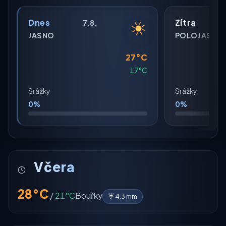
Dnes
Zítra
7.8.
JASNO
POLOJASNO
27°C
17°C
Srážky
Srážky
0%
0%
Včera
28°C
/
21°C
Bouřky
☔ 4,3 mm