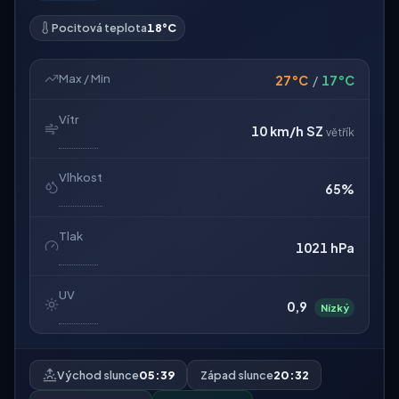
Pocitová teplota
18°C
Max / Min
27°C
/
17°C
Vítr
10 km/h
SZ
větřík
Vlhkost
65%
Tlak
1021 hPa
UV
0,9
Nízký
Východ slunce
05:39
Západ slunce
20:32