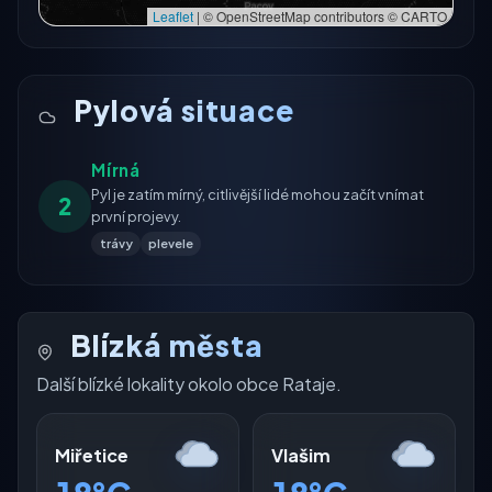
Leaflet
|
© OpenStreetMap contributors © CARTO
Pylová situace
Mírná
Pyl je zatím mírný, citlivější lidé mohou začít vnímat
2
první projevy.
trávy
plevele
Blízká města
Další blízké lokality okolo obce Rataje.
Miřetice
Vlašim