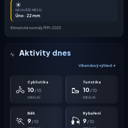
☀️
NEJSUŠŠÍ MĚSÍC
Úno · 22 mm
Klimatické normály 1991–2020
Aktivity dnes
Víkendový výhled →
Cyklistika
Turistika
🚴
🥾
10
10
/ 10
/ 10
IDEÁLNÍ
IDEÁLNÍ
Běh
Rybaření
🏃
🎣
9
9
/ 10
/ 10