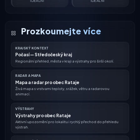
IDEÁLNÍ
IDEÁLNÍ
Prozkoumejte více
KRAJSKÝ KONTEXT
Počasí — Středočeský kraj
Regionální přehled, města v kraji a výstrahy pro širší okolí.
RADAR A MAPA
Mapa a radar pro obec Rataje
Živá mapa s vrstvami teploty, srážek, větru a radarovou
animací.
VÝSTRAHY
Výstrahy pro obec Rataje
Aktivní upozornění pro lokalitu i rychlý přechod do přehledu
výstrah.