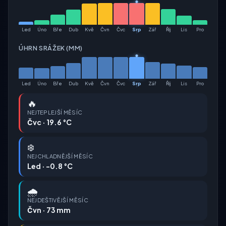
Led
Úno
Bře
Dub
Kvě
Čvn
Čvc
Srp
Zář
Říj
Lis
Pro
ÚHRN SRÁŽEK (MM)
Led
Úno
Bře
Dub
Kvě
Čvn
Čvc
Srp
Zář
Říj
Lis
Pro
🔥
NEJTEPLEJŠÍ MĚSÍC
Čvc · 19.6 °C
❄️
NEJCHLADNĚJŠÍ MĚSÍC
Led · -0.8 °C
🌧️
NEJDEŠTIVĚJŠÍ MĚSÍC
Čvn · 73 mm