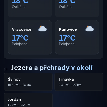
18°C
18°C
Oblačno
Oblačno
Vracovice
Kuňovice
17°C
17°C
Polojasno
Polojasno
Jezera a přehrady v okolí
Švihov
Trnávka
111.6 km² · ~16 km
2.4 km² · ~27 km
Jordán
1.2 km² · ~38 km