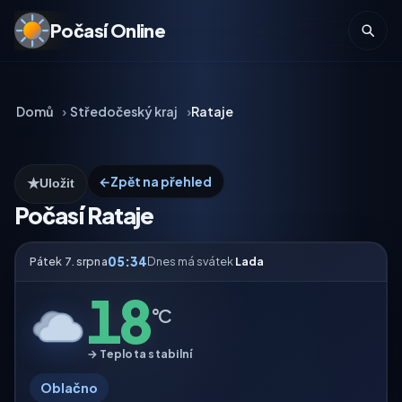
Počasí Online
Domů
Středočeský kraj
Rataje
←
Zpět na přehled
★
Uložit
Počasí Rataje
05:34
Pátek 7. srpna
Dnes má svátek
Lada
18
°C
→ Teplota stabilní
Oblačno