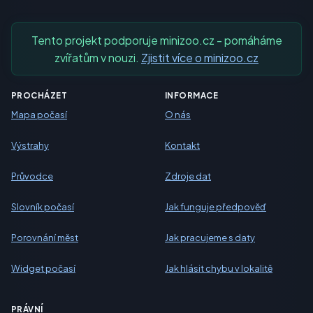
Tento projekt podporuje minizoo.cz - pomáháme
zvířatům v nouzi.
Zjistit více o minizoo.cz
PROCHÁZET
INFORMACE
Mapa počasí
O nás
Výstrahy
Kontakt
Průvodce
Zdroje dat
Slovník počasí
Jak funguje předpověď
Porovnání měst
Jak pracujeme s daty
Widget počasí
Jak hlásit chybu v lokalitě
PRÁVNÍ