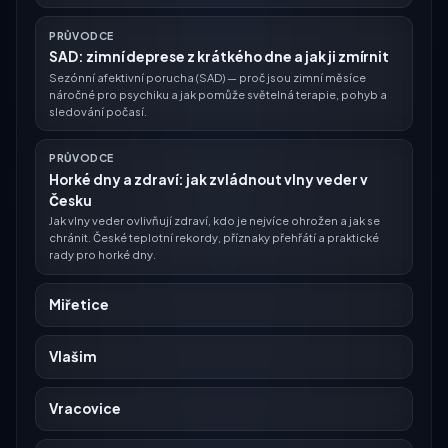
PRŮVODCE
SAD: zimní deprese z krátkého dne a jak ji zmírnit
Sezónní afektivní porucha (SAD) — proč jsou zimní měsíce
náročné pro psychiku a jak pomůže světelná terapie, pohyb a
sledování počasí.
PRŮVODCE
Horké dny a zdraví: jak zvládnout vlny veder v
Česku
Jak vlny veder ovlivňují zdraví, kdo je nejvíce ohrožen a jak se
chránit. České teplotní rekordy, příznaky přehřátí a praktické
rady pro horké dny.
Miřetice
Vlašim
Vracovice