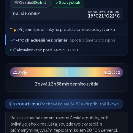
Ovzduší
Dobrá
✓
Bez výstrah
08:00
09:00
10:00
DALŠÍ HODINY
19°C
21°C
22°C
Tip:
Příjemné podmínky na procházku nebo pobyt venku.
-1°C chladnější než průměr
oproti průměru pro srpna
Aktualizováno před 34 min ·
07:00
☀
🌅
🌇
05:39
20:32
Zbývá 12 h 58 min denního světla
07:00 až 18:00
Pocitově kolem 24 °C a vítr přibližně 11 km/h.
Rataje se nachází ve vnitrozemí České republiky, což
ovlivňuje jeho klima. Léta jsou zde typicky teplá, s
průměrnými nejvyššími teplotami kolem 20 °C v červenci,