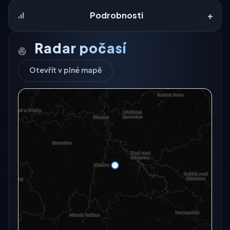
+
Podrobnosti
Radar počasí
Otevřít v plné mapě
Radarový snímek momentálně není dostupný.
Otevřít v plné mapě
Otevřít v plné mapě →
Zkusit znovu