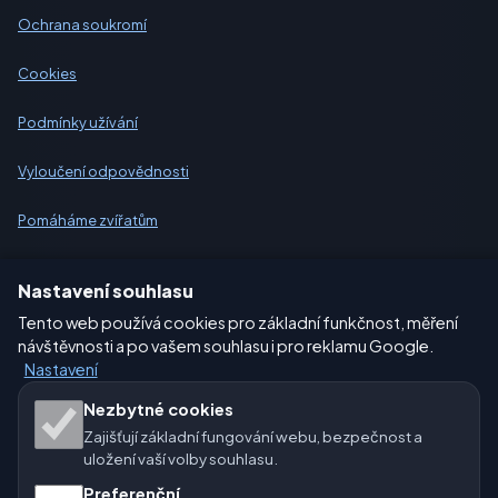
Ochrana soukromí
Cookies
Podmínky užívání
Vyloučení odpovědnosti
Pomáháme zvířatům
Sitemap
Nastavení souhlasu
Tento web používá cookies pro základní funkčnost, měření
Nastavení
návštěvnosti a po vašem souhlasu i pro reklamu Google.
Nastavení
Naše weby o počasí:
Nezbytné cookies
Zajišťují základní fungování webu, bezpečnost a
🇨🇿 Česko
🇭🇷 Chorvatsko
🇧🇬 Bulharsko
uložení vaší volby souhlasu.
Preferenční
🇩🇪🇦🇹🇨🇭 Německo / Rakousko / Švýcarsko