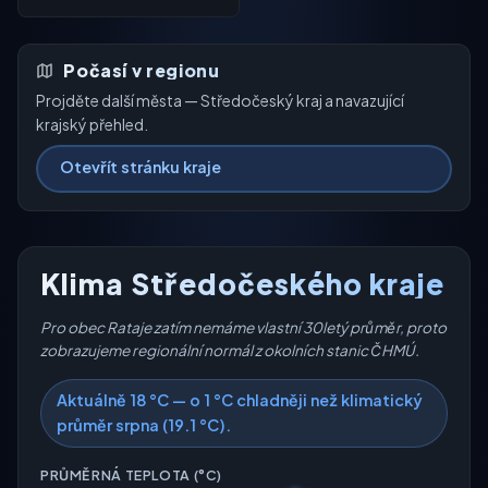
Počasí v regionu
Projděte další města — Středočeský kraj a navazující
krajský přehled.
Otevřít stránku kraje
Klima Středočeského kraje
Pro obec Rataje zatím nemáme vlastní 30letý průměr, proto
zobrazujeme regionální normál z okolních stanic ČHMÚ.
Aktuálně 18 °C — o 1 °C chladněji než klimatický
průměr srpna (19.1 °C).
PRŮMĚRNÁ TEPLOTA (°C)