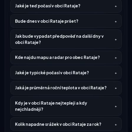
Jaké je teď počasí v obci Rataje?
Bude dnes v obci Rataje pršet?
Jak bude vypadat předpověď na další dny v
obci Rataje?
Kde najdu mapu a radar pro obec Rataje?
Jaké je typické počasí v obci Rataje?
Jaká je průměrná roční teplota v obci Rataje?
Kdy je v obci Rataje nejtepleji a kdy
nejchladněji?
Kolik napadne srážek v obci Rataje za rok?