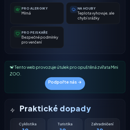
PRO ALERGIKY
NA HOUBY
Mírná
Teplota vyhovuje, ale
chybí srážky
PRO PEJSKAŘE
Bezpečné podmínky
pro venčení
🐒 Tento web provozuje útulek pro opuštěná zvířata Mini
ZOO.
Podpořte nás →
Praktické dopady
Cyklistika
Turistika
Zahradničení