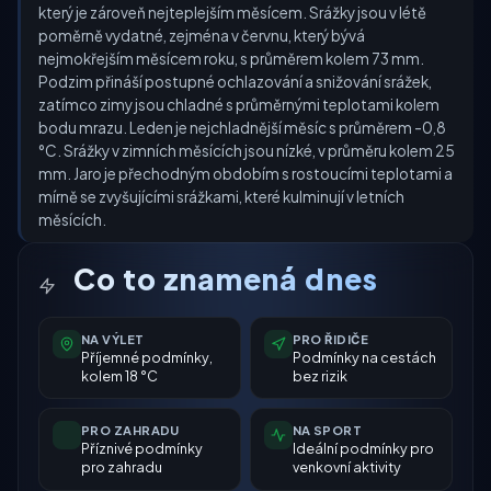
který je zároveň nejteplejším měsícem. Srážky jsou v létě
poměrně vydatné, zejména v červnu, který bývá
nejmokřejším měsícem roku, s průměrem kolem 73 mm.
Podzim přináší postupné ochlazování a snižování srážek,
zatímco zimy jsou chladné s průměrnými teplotami kolem
bodu mrazu. Leden je nejchladnější měsíc s průměrem -0,8
°C. Srážky v zimních měsících jsou nízké, v průměru kolem 25
mm. Jaro je přechodným obdobím s rostoucími teplotami a
mírně se zvyšujícími srážkami, které kulminují v letních
měsících.
Co to znamená dnes
NA VÝLET
PRO ŘIDIČE
Příjemné podmínky,
Podmínky na cestách
kolem 18 °C
bez rizik
PRO ZAHRADU
NA SPORT
Příznivé podmínky
Ideální podmínky pro
pro zahradu
venkovní aktivity