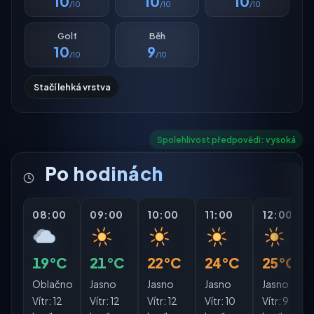
10
10
10
/10
/10
/10
Golf
Běh
10
9
/10
/10
Stačí lehká vrstva
Spolehlivost předpovědi: vysoká
Po hodinách
08:00
09:00
10:00
11:00
12:00
19°C
21°C
22°C
24°C
25°C
Oblačno
Jasno
Jasno
Jasno
Jasno
Vítr:
12
Vítr:
12
Vítr:
12
Vítr:
10
Vítr:
9