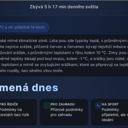
Zbývá 5 h 17 min denního světla
C a vítr přibližně 14 km/h.
é mírné klimatické zóně. Léta jsou zde typicky teplá, s průměrnými 
dne nejvíce srážek, přičemž červen a červenec bývají nejvlhčí měsíc
ižování srážek, s průměrnými teplotami v říjnu kolem 10 °C. Zimy jsou
rné teploty klesají pod bod mrazu, kolem -1 °C, a srážky jsou nízké,
plotami a mírně se zvyšujícími srážkami, které se připravují na teplé 
mi rozdíly, bez silného vlivu moře.
amená dnes
PRO ŘIDIČE
PRO ZAHRADU
NA SPORT
Podmínky na
Příznivé podmínky
Podmínky
cestách bez rizik
pro zahradu
přijatelné, ale
ideální