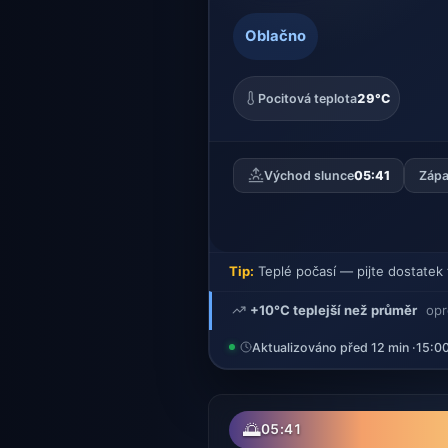
Oblačno
Pocitová teplota
29°C
Východ slunce
05:41
Zápa
Tip:
Teplé počasí — pijte dostatek 
+10°C teplejší než průměr
opr
Aktualizováno před 12 min ·
15:0
🌅
05:41