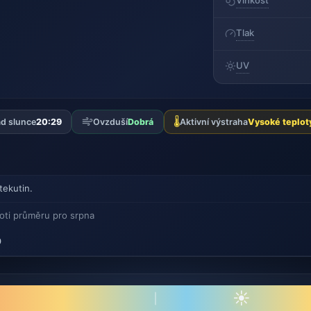
Vlhkost
Tlak
UV
🌡️
d slunce
20:29
Ovzduší
Dobrá
Aktivní výstraha
Vysoké teplot
tekutin.
oti průměru pro srpna
0
☀