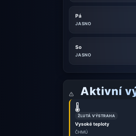
Pá
JASNO
So
JASNO
Aktivní v
🌡️
ŽLUTÁ VÝSTRAHA
Vysoké teploty
ČHMÚ