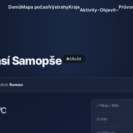
Domů
Mapa počasí
Výstrahy
Kraje
Průvo
Aktivity
Objevit
sí Samopše
★
Uložit
vátek
Roman
Max / Min
°C
Vítr