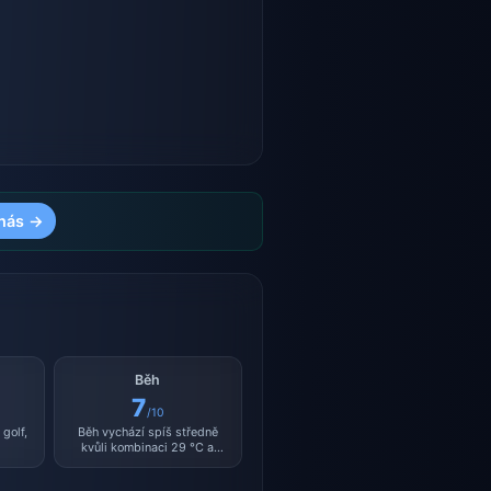
nás →
Běh
7
/10
golf,
Běh vychází spíš středně
kvůli kombinaci 29 °C a
vlhkosti 27 %.