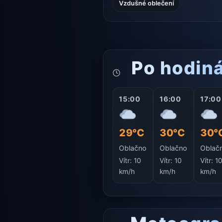
Vzdušné oblečení
Po hodin
15:00
16:00
17:00
29°C
30°C
30°
Oblačno
Oblačno
Oblač
Vítr:
10
Vítr:
10
Vítr:
1
km/h
km/h
km/h