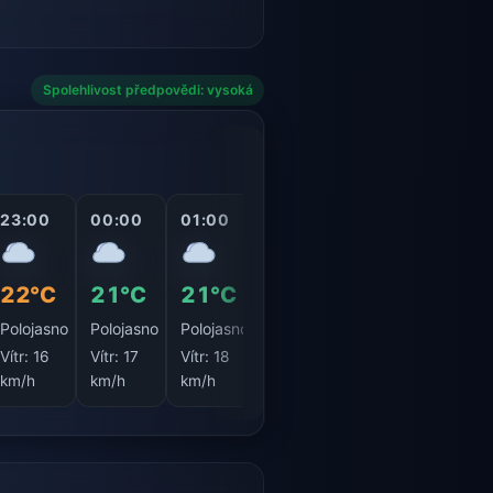
Spolehlivost předpovědi: vysoká
23:00
00:00
01:00
02:00
03:00
04:0
22°C
21°C
21°C
21°C
21°C
20°
Polojasno
Polojasno
Polojasno
Oblačno
Polojasno
Jasn
Vítr:
16
Vítr:
17
Vítr:
18
Vítr:
18
Vítr:
17
Vítr:
1
km/h
km/h
km/h
km/h
km/h
km/h