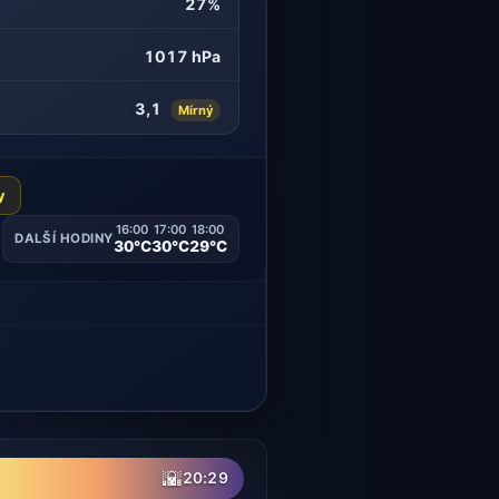
27%
1017 hPa
3,1
Mírný
y
16:00
17:00
18:00
DALŠÍ HODINY
30°C
30°C
29°C
🌇
20:29