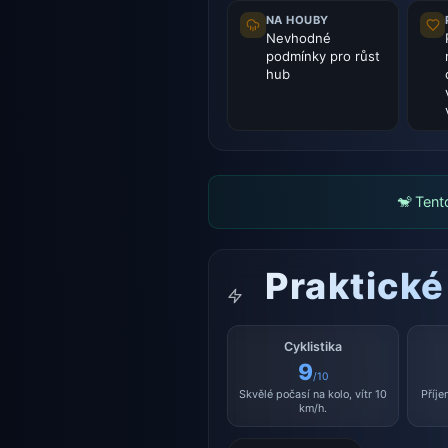
NA HOUBY
Nevhodné
podmínky pro růst
hub
🐒 Tent
Praktické
Cyklistika
9
/10
Skvělé počasí na kolo, vítr 10
Příje
km/h.