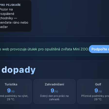
PRO PEJSKAŘE
Pozor na
rozpálené
chodníky —
venčete ráno nebo
večer
o web provozuje útulek pro opuštěná zvířata Mini ZOO.
Podpořte 
 dopady
Turistika
Zahradničení
Golf
9
9
9
/10
/10
/10
mné podmínky na výlet,
Dobrý den pro práci na
Příznivé podmínky pro 
29 °C.
zahradě.
29 °C.