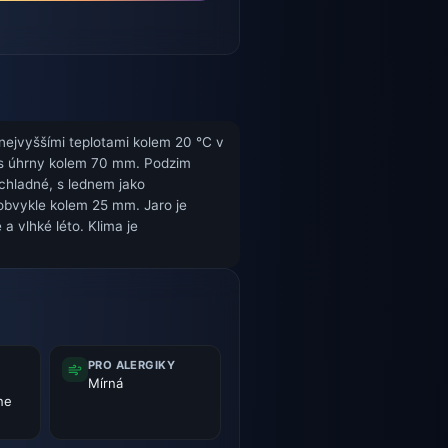
nejvyššími teplotami kolem 20 °C v
e s úhrny kolem 70 mm. Podzim
 chladné, s lednem jako
 obvykle kolem 25 mm. Jaro je
a vlhké léto. Klima je
PRO ALERGIKY
Mírná
 ne