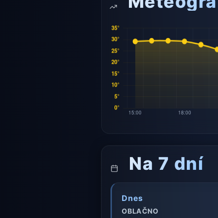
Meteogr
Na 7 dní
Dnes
OBLAČNO