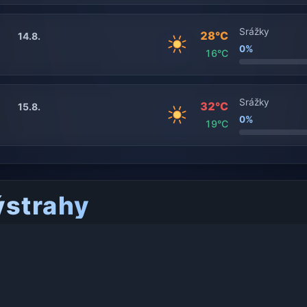
Srážky
28°C
14.8.
0%
16°C
Srážky
32°C
15.8.
0%
19°C
ýstrahy