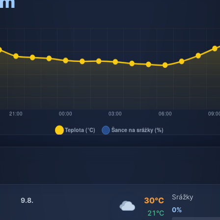
am
Srážky
30°C
9.8.
0%
21°C