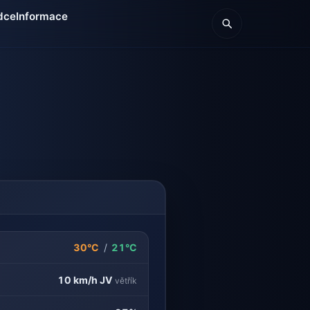
dce
Informace
30°C
/
21°C
10 km/h
JV
větřík