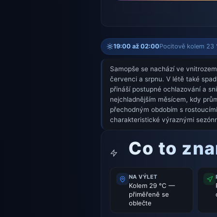
19:00 až 02:00
Pocitově kolem 23 °
Samopše se nachází ve vnitrozemsk
červenci a srpnu. V létě také spa
přináší postupné ochlazování a sn
nejchladnějším měsícem, kdy průmě
přechodným obdobím s rostoucími te
charakteristické výraznými sezónní
Co to zn
NA VÝLET
Kolem 29 °C —
přiměřeně se
oblečte