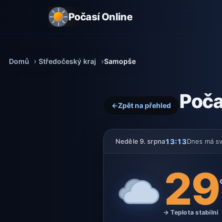
Počasí Online
Domů
Středočeský kraj
Samopše
Poča
←
Zpět na přehled
13:13
Neděle 9. srpna
Dnes má s
29
→ Teplota stabilní