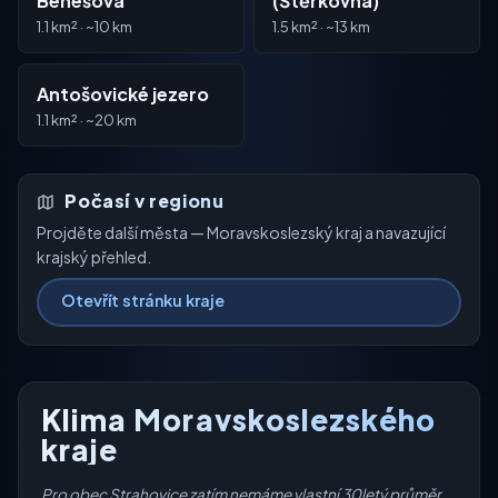
Benešova
(Štěrkovna)
1.1 km² · ~10 km
1.5 km² · ~13 km
Antošovické jezero
1.1 km² · ~20 km
Počasí v regionu
Projděte další města — Moravskoslezský kraj a navazující
krajský přehled.
Otevřít stránku kraje
Klima Moravskoslezského
kraje
Pro obec Strahovice zatím nemáme vlastní 30letý průměr,