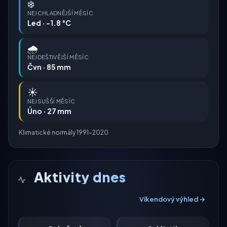
❄️
NEJCHLADNĚJŠÍ MĚSÍC
Led · -1.8 °C
🌧️
NEJDEŠTIVĚJŠÍ MĚSÍC
Čvn · 85 mm
☀️
NEJSUŠŠÍ MĚSÍC
Úno · 27 mm
Klimatické normály 1991–2020
Aktivity dnes
Víkendový výhled →