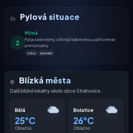
Pylová situace
Mírná
Pyl je zatím mírný, citlivější lidé mohou začít vnímat
2
první projevy.
trávy
plevele
Blízká města
Další blízké lokality okolo obce Strahovice.
Bělá
Bolatice
25°C
26°C
Oblačno
Oblačno