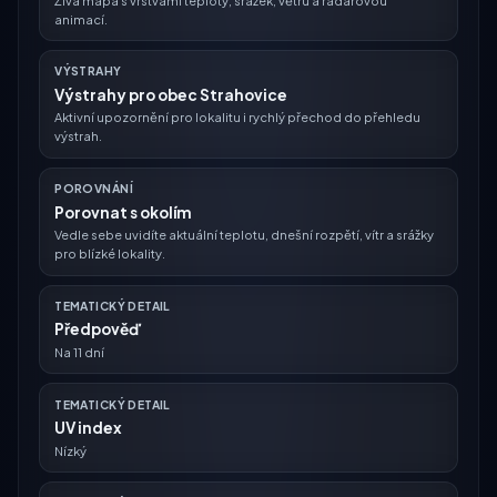
animací.
VÝSTRAHY
Výstrahy pro obec Strahovice
Aktivní upozornění pro lokalitu i rychlý přechod do přehledu
výstrah.
POROVNÁNÍ
Porovnat s okolím
Vedle sebe uvidíte aktuální teplotu, dnešní rozpětí, vítr a srážky
pro blízké lokality.
TEMATICKÝ DETAIL
Předpověď
Na 11 dní
TEMATICKÝ DETAIL
UV index
Nízký