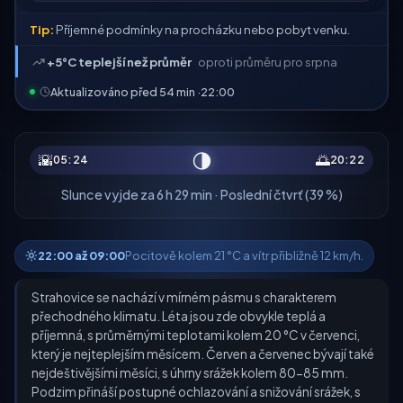
Tip:
Příjemné podmínky na procházku nebo pobyt venku.
+5°C teplejší než průměr
oproti průměru pro srpna
Aktualizováno před 54 min ·
22:00
🌗
🌇
🌅
05:24
20:22
Slunce vyjde za 6 h 29 min · Poslední čtvrť (39 %)
22:00 až 09:00
Pocitově kolem 21 °C a vítr přibližně 12 km/h.
Strahovice se nachází v mírném pásmu s charakterem
přechodného klimatu. Léta jsou zde obvykle teplá a
příjemná, s průměrnými teplotami kolem 20 °C v červenci,
který je nejteplejším měsícem. Červen a červenec bývají také
nejdeštivějšími měsíci, s úhrny srážek kolem 80-85 mm.
Podzim přináší postupné ochlazování a snižování srážek, s