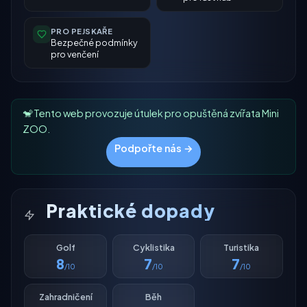
PRO PEJSKAŘE
Bezpečné podmínky
pro venčení
🐒 Tento web provozuje útulek pro opuštěná zvířata Mini
ZOO.
Podpořte nás →
Praktické dopady
Golf
Cyklistika
Turistika
8
7
7
/10
/10
/10
Zahradničení
Běh