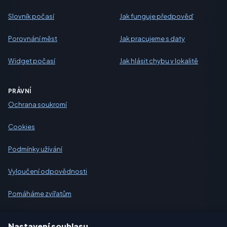
Slovník počasí
Jak funguje předpověď
Porovnání měst
Jak pracujeme s daty
Widget počasí
Jak hlásit chybu v lokalitě
PRÁVNÍ
Ochrana soukromí
Cookies
Podmínky užívání
Vyloučení odpovědnosti
Pomáháme zvířatům
Sitemap
Nastavení souhlasu