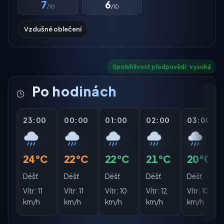
7
6
/10
/10
Vzdušné oblečení
Spolehlivost předpovědi: vysoká
Po hodinách
23:00
00:00
01:00
02:00
03:00
24°C
22°C
22°C
21°C
20°C
Déšť
Déšť
Déšť
Déšť
Déšť
Vítr:
11
Vítr:
11
Vítr:
10
Vítr:
12
Vítr:
10
km/h
km/h
km/h
km/h
km/h