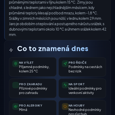
průměrnými teplotami v říjnu kolem 15 °C. Zimy jsou
chladné, s lednem jako nejchladnějším měsícem, kdy
průměrné teploty klesají pod bod mrazu, kolem -1,8 °C.
Srážky v zimních měsících jsou nižší, v lednu kolem 29 mm.
Jaro je obdobím oteplování a postupného nárůstu srážek, s
dubnovými teplotami okolo 10 °C a úhrnem srážek kolem 42
mm.
Co to znamená dnes
NA VÝLET
PRO ŘIDIČE
Příjemné podmínky,
Podmínky na cestách
kolem 25 °C
bez rizik
PRO ZAHRADU
NA SPORT
Příznivé podmínky
Ideální podmínky pro
pro zahradu
venkovní aktivity
PRO ALERGIKY
NA HOUBY
Mírná
Nevhodné podmínky
pro růst hub