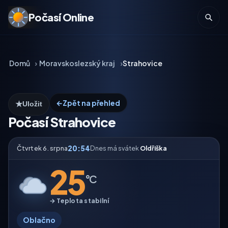
Počasí Online
Domů
Moravskoslezský kraj
Strahovice
←
Zpět na přehled
★
Uložit
Počasí Strahovice
20:54
Čtvrtek 6. srpna
Dnes má svátek
Oldřiška
25
°C
→ Teplota stabilní
Oblačno