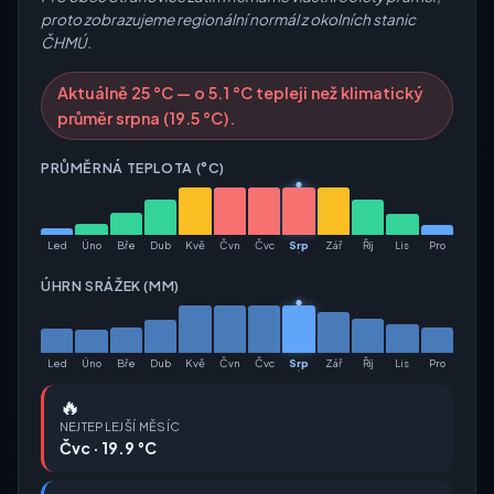
proto zobrazujeme regionální normál z okolních stanic
ČHMÚ.
Aktuálně 25 °C — o 5.1 °C tepleji než klimatický
průměr srpna (19.5 °C).
PRŮMĚRNÁ TEPLOTA (°C)
Led
Úno
Bře
Dub
Kvě
Čvn
Čvc
Srp
Zář
Říj
Lis
Pro
ÚHRN SRÁŽEK (MM)
Led
Úno
Bře
Dub
Kvě
Čvn
Čvc
Srp
Zář
Říj
Lis
Pro
🔥
NEJTEPLEJŠÍ MĚSÍC
Čvc · 19.9 °C