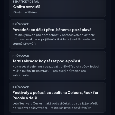
TEMATICKÝ DETAIL
Kvalita ovzduší
Mírně znečištěná
PRŮVODCE
Povodeň: co dělat před, během a po záplavě
Praktický návod pro domácnosti v ohrožených oblastech:
příprava, evakuace, pojištění a likvidace škod. Povodňové
stupně SPA v ČR.
PRŮVODCE
Jarní zahrada: kdy sázet podle počasí
Kdy vysévat zeleninu a osazovat truhlíky? Teplota půdy, ledoví
muži a lokální riziko mrazu — praktický průvodce pro
zahrádkáře.
PRŮVODCE
Festivaly a počasí: co sbalit na Colours, Rock for
People a další
Letní festival v Česku — jaké počasí čekat, co sbalit, jak přežít
horké dny i deštivý večer. Praktické tipy pro návštěvníky.