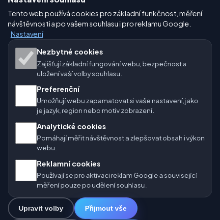
Tento web používá cookies pro základní funkčnost, měření
Nastavení
návštěvnosti a po vašem souhlasu i pro reklamu Google.
Nastavení
Naše weby o počasí:
Nezbytné cookies
Zajišťují základní fungování webu, bezpečnost a
🇨🇿 Česko
🇭🇷 Chorvatsko
🇧🇬 Bulharsko
uložení vaší volby souhlasu.
Preferenční
🇩🇪🇦🇹🇨🇭 Německo / Rakousko / Švýcarsko
Umožňují webu zapamatovat si vaše nastavení, jako
je jazyk, region nebo motiv zobrazení.
🌎 Latinská Amerika a Španělsko
Analytické cookies
🇮🇳 Jižní a jihovýchodní Asie
🌍 Mezinárodní síť počasí
Pomáhají měřit návštěvnost a zlepšovat obsah i výkon
webu.
Provozovatel: Spolek Minizoo.cz z.s. | IČO: 21135550 |
Reklamní cookies
info@pocasi.online
Používají se pro aktivaci reklam Google a související
© 2026 Počasí Online · Meteorologická data: MET Norway · Open-
měření pouze po udělení souhlasu.
Meteo. Výstrahy počasí: ČHMÚ.
Upravit volby
Přijmout vše