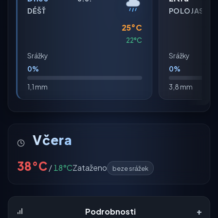
DÉŠŤ
POLOJASNO
25°C
22°C
Srážky
Srážky
0%
0%
1,1 mm
3,8 mm
Včera
38°C
/
18°C
Zataženo
beze srážek
+
Podrobnosti