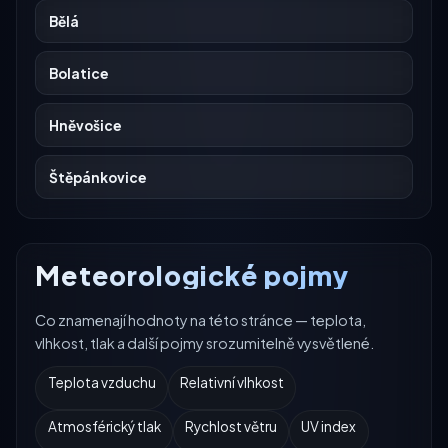
Bělá
Bolatice
Hněvošice
Štěpánkovice
Meteorologické pojmy
Co znamenají hodnoty na této stránce — teplota,
vlhkost, tlak a další pojmy srozumitelně vysvětlené.
Teplota vzduchu
Relativní vlhkost
Atmosférický tlak
Rychlost větru
UV index