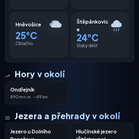
Štěpánkovic
Hněvošice
e
25°C
24°C
Oblačno
Slabý déšť
Hory v okolí
Ondřejník
890 m n. m. · ~49 km
Jezera a přehrady v okolí
Jezero u Dolního
Hlučínské jezero