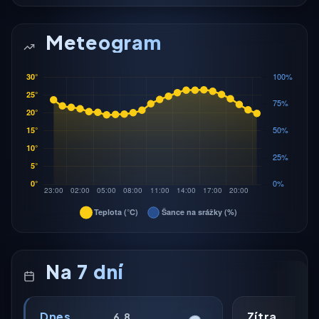
Meteogram
Na 7 dní
Dnes
Zítra
6.8.