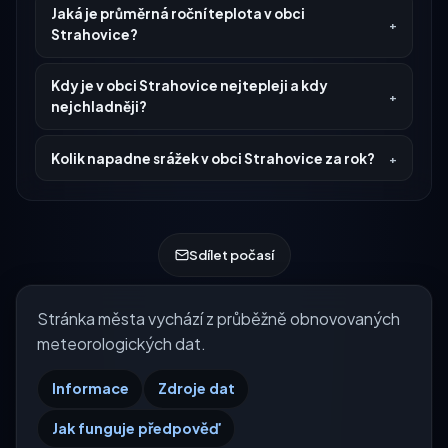
Jaká je průměrná roční teplota v obci
Strahovice?
Kdy je v obci Strahovice nejtepleji a kdy
nejchladněji?
Kolik napadne srážek v obci Strahovice za rok?
Sdílet počasí
Stránka města vychází z průběžně obnovovaných
meteorologických dat.
Informace
Zdroje dat
Jak funguje předpověď