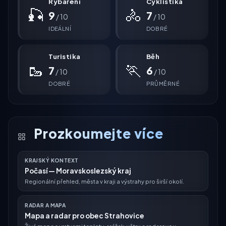
Rybaření
Cyklistika
🎣
🚴
9
7
/ 10
/ 10
IDEÁLNÍ
DOBRÉ
Turistika
Běh
🥾
🏃
7
6
/ 10
/ 10
DOBRÉ
PRŮMĚRNÉ
Prozkoumejte více
KRAJSKÝ KONTEXT
Počasí — Moravskoslezský kraj
Regionální přehled, města v kraji a výstrahy pro širší okolí.
RADAR A MAPA
Mapa a radar pro obec Strahovice
Živá mapa s vrstvami teploty, srážek, větru a radarovou