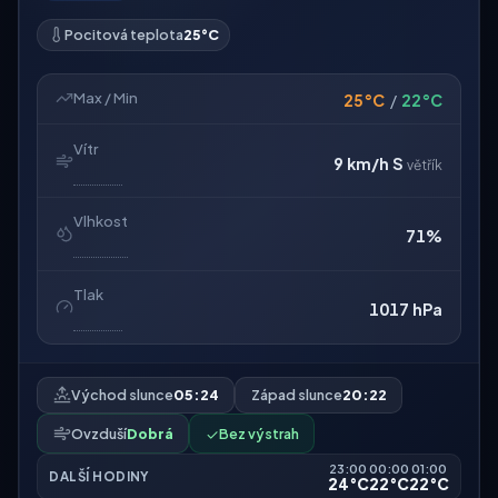
Pocitová teplota
25°C
Max / Min
25°C
/
22°C
Vítr
9 km/h
S
větřík
Vlhkost
71%
Tlak
1017 hPa
Východ slunce
05:24
Západ slunce
20:22
Ovzduší
Dobrá
✓
Bez výstrah
23:00
00:00
01:00
DALŠÍ HODINY
24°C
22°C
22°C