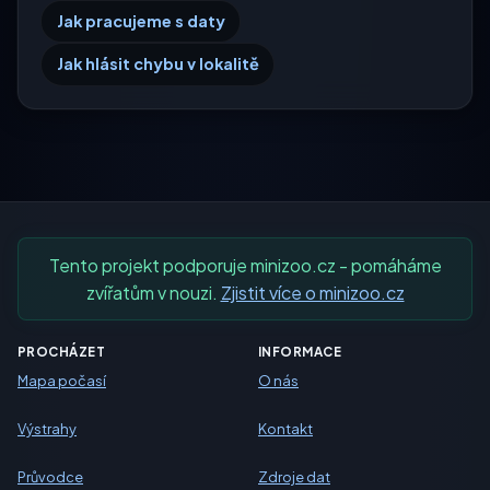
Jak pracujeme s daty
Jak hlásit chybu v lokalitě
Tento projekt podporuje minizoo.cz - pomáháme
zvířatům v nouzi.
Zjistit více o minizoo.cz
PROCHÁZET
INFORMACE
Mapa počasí
O nás
Výstrahy
Kontakt
Průvodce
Zdroje dat