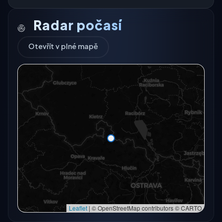
Radar počasí
Otevřít v plné mapě
Radarový snímek momentálně není dostupný.
Otevřít v plné mapě
Otevřít v plné mapě →
Zkusit znovu
Leaflet
|
© OpenStreetMap contributors © CARTO