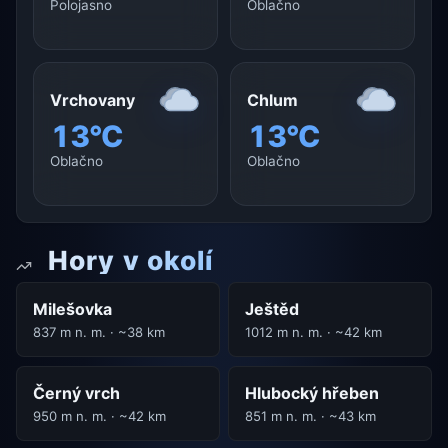
Polojasno
Oblačno
Vrchovany
Chlum
13°C
13°C
Oblačno
Oblačno
Hory v okolí
Milešovka
Ještěd
837 m n. m. · ~38 km
1012 m n. m. · ~42 km
Černý vrch
Hlubocký hřeben
950 m n. m. · ~42 km
851 m n. m. · ~43 km