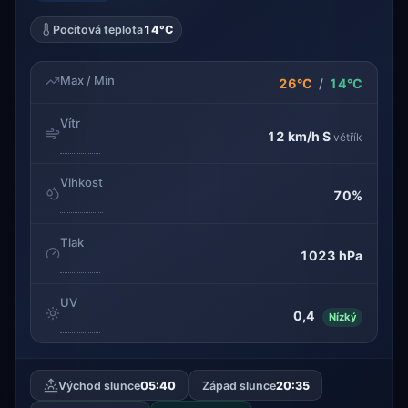
Pocitová teplota
14°C
Max / Min
26°C
/
14°C
Vítr
12 km/h
S
větřík
Vlhkost
70%
Tlak
1023 hPa
UV
0,4
Nízký
Východ slunce
05:40
Západ slunce
20:35