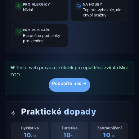
PRO ALERGIKY
NA HOUBY
Nízká
Teplota vyhovuje, ale
chybí srážky
PRO PEJSKAŘE
Bezpečné podmínky
pro venčení
🐒 Tento web provozuje útulek pro opuštěná zvířata Mini
ZOO.
Podpořte nás →
Praktické dopady
Cyklistika
Turistika
Zahradničení
10
10
10
/10
/10
/10