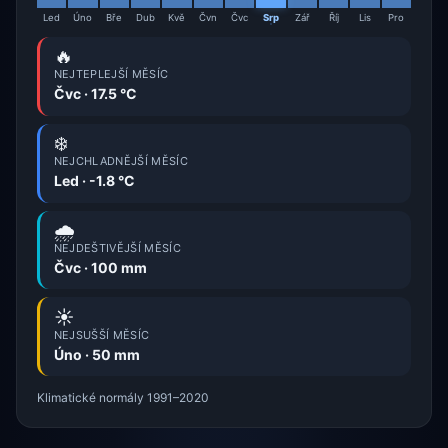
Led
Úno
Bře
Dub
Kvě
Čvn
Čvc
Srp
Zář
Říj
Lis
Pro
🔥
NEJTEPLEJŠÍ MĚSÍC
Čvc · 17.5 °C
❄️
NEJCHLADNĚJŠÍ MĚSÍC
Led · -1.8 °C
🌧️
NEJDEŠTIVĚJŠÍ MĚSÍC
Čvc · 100 mm
☀️
NEJSUŠŠÍ MĚSÍC
Úno · 50 mm
Klimatické normály 1991–2020