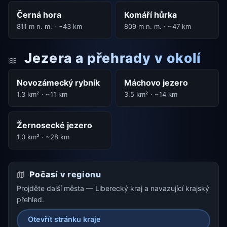
Černá hora
Komáří hůrka
811 m n. m. · ~43 km
809 m n. m. · ~47 km
Jezera a přehrady v okolí
Novozámecký rybník
Máchovo jezero
1.3 km² · ~11 km
3.5 km² · ~14 km
Žernosecké jezero
1.0 km² · ~28 km
Počasí v regionu
Projděte další města — Liberecký kraj a navazující krajský
přehled.
Otevřít stránku kraje