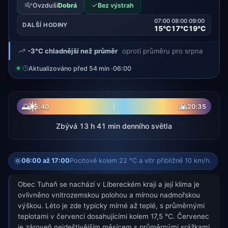
✓
Ovzduší
Dobrá
Bez výstrah
07:00
08:00
09:00
DALŠÍ HODINY
15°C
17°C
19°C
-3°C chladnější než průměr
oproti průměru pro srpna
Aktualizováno před 54 min ·
06:00
☀
🌅
🌇
05:40
20:35
Zbývá 13 h 41 min denního světla
06:00 až 17:00
Pocitově kolem 22 °C a vítr přibližně 10 km/h.
Obec Tuhaň se nachází v Libereckém kraji a její klima je
ovlivněno vnitrozemskou polohou a mírnou nadmořskou
výškou. Léto je zde typicky mírné až teplé, s průměrnými
teplotami v červenci dosahujícími kolem 17,5 °C. Červenec
je zároveň nejdeštivějším měsícem s průměrnými srážkami