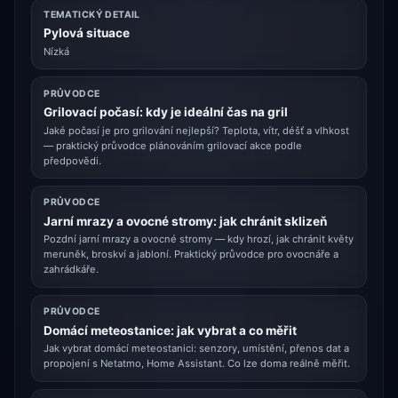
TEMATICKÝ DETAIL
Pylová situace
Nízká
PRŮVODCE
Grilovací počasí: kdy je ideální čas na gril
Jaké počasí je pro grilování nejlepší? Teplota, vítr, déšť a vlhkost
— praktický průvodce plánováním grilovací akce podle
předpovědi.
PRŮVODCE
Jarní mrazy a ovocné stromy: jak chránit sklizeň
Pozdní jarní mrazy a ovocné stromy — kdy hrozí, jak chránit květy
meruněk, broskví a jabloní. Praktický průvodce pro ovocnáře a
zahrádkáře.
PRŮVODCE
Domácí meteostanice: jak vybrat a co měřit
Jak vybrat domácí meteostanici: senzory, umístění, přenos dat a
propojení s Netatmo, Home Assistant. Co lze doma reálně měřit.