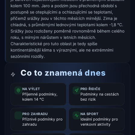
kolem 100 mm. Jaro a podzim jsou přechodná období s
postupně se oteplujícími a ochlazujícími se teplotami,
přičemž srážky jsou v těchto měsících mírnější. Zima je
chladná, s průměrnými lednovými teplotami kolem -1,8 °C.
Srážky jsou rozloženy poměrně rovnoměrně během celého
roku, s mírným nárůstem v letních měsících.
Charakteristické pro tuto oblast je tedy spíše
kontinentálnější klima s výraznými, ale ne extrémními
sezónními rozdíly.
Co to znamená dnes
NA VÝLET
PRO ŘIDIČE
Příjemné podmínky,
Podmínky na cestách
kolem 14 °C
bez rizik
PRO ZAHRADU
NA SPORT
Příznivé podmínky pro
Ideální podmínky pro
zahradu
venkovní aktivity