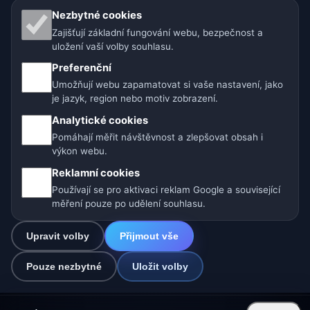
Naše weby o počasí:
Nezbytné cookies
Zajišťují základní fungování webu, bezpečnost a
🇨🇿 Česko
🇭🇷 Chorvatsko
🇧🇬 Bulharsko
uložení vaší volby souhlasu.
🇩🇪🇦🇹🇨🇭 Německo / Rakousko / Švýcarsko
Preferenční
Umožňují webu zapamatovat si vaše nastavení, jako
🌎 Latinská Amerika a Španělsko
je jazyk, region nebo motiv zobrazení.
Analytické cookies
🇮🇳 Jižní a jihovýchodní Asie
🌍 Mezinárodní síť počasí
Pomáhají měřit návštěvnost a zlepšovat obsah i
výkon webu.
Provozovatel: Spolek Minizoo.cz z.s. | IČO: 21135550 |
Reklamní cookies
info@pocasi.online
Používají se pro aktivaci reklam Google a související
© 2026 Počasí Online · Meteorologická data: MET Norway · Open-
měření pouze po udělení souhlasu.
Meteo. Výstrahy počasí: ČHMÚ.
Upravit volby
Přijmout vše
0
Pouze nezbytné
Uložit volby
☁️