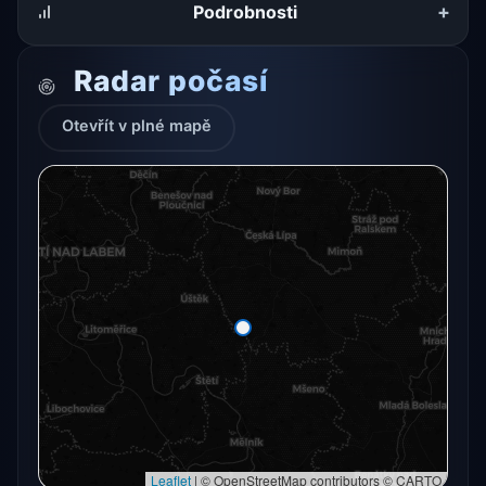
+
Podrobnosti
Radar počasí
Otevřít v plné mapě
Radarový snímek momentálně není dostupný.
Otevřít v plné mapě
Otevřít v plné mapě →
Zkusit znovu
Leaflet
|
© OpenStreetMap contributors © CARTO