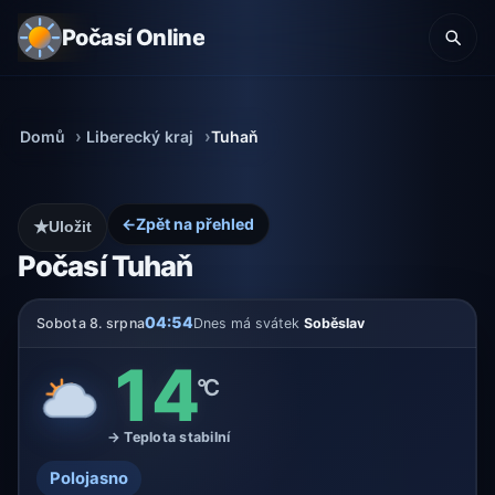
Počasí Online
Domů
Liberecký kraj
Tuhaň
←
Zpět na přehled
★
Uložit
Počasí Tuhaň
04:54
Sobota 8. srpna
Dnes má svátek
Soběslav
14
°C
→ Teplota stabilní
Polojasno