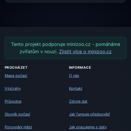
Tento projekt podporuje minizoo.cz - pomáháme
zvířatům v nouzi.
Zjistit více o minizoo.cz
PROCHÁZET
INFORMACE
Mapa počasí
O nás
Výstrahy
Kontakt
Průvodce
Zdroje dat
Slovník počasí
Jak funguje předpověď
Porovnání měst
Jak pracujeme s daty