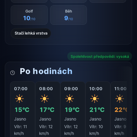
Golf
Běh
10
9
/10
/10
Stačí lehká vrstva
Spolehlivost předpovědi: vysoká
Po hodinách
07:00
08:00
09:00
10:00
11:00
15°C
17°C
19°C
21°C
22°C
Jasno
Jasno
Jasno
Jasno
Jasno
Vítr:
11
Vítr:
12
Vítr:
12
Vítr:
10
Vítr:
9
km/h
km/h
km/h
km/h
km/h