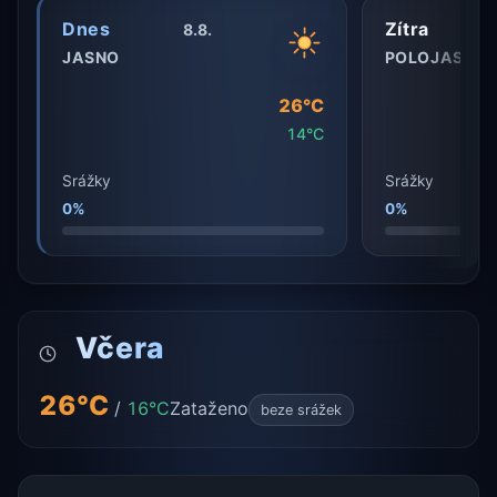
Dnes
Zítra
8.8.
JASNO
POLOJASNO
26°C
14°C
Srážky
Srážky
0%
0%
Včera
26°C
/
16°C
Zataženo
beze srážek