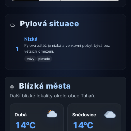
Pylová situace
Nízká
Pylová zátěž je nízká a venkovní pobyt bývá bez
1
větších omezení.
trávy
plevele
Blízká města
Další blízké lokality okolo obce Tuhaň.
Dubá
Snědovice
14°C
14°C