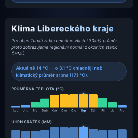
Klima Libereckého kraje
Pro obec Tuhaň zatím nemáme vlastní 30letý průměr,
proto zobrazujeme regionální normál z okolních stanic
ČHMÚ.
Aktuálně 14 °C — o 3.1 °C chladněji než
klimatický průměr srpna (17.1 °C).
PRŮMĚRNÁ TEPLOTA (°C)
Led
Úno
Bře
Dub
Kvě
Čvn
Čvc
Srp
Zář
Říj
Lis
Pro
ÚHRN SRÁŽEK (MM)