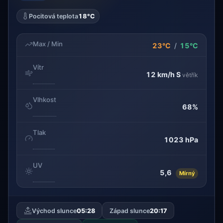
Pocitová teplota
18°C
Max / Min
23°C
/
15°C
Vítr
12 km/h
S
větřík
Vlhkost
68%
Tlak
1023 hPa
UV
5,6
Mírný
Východ slunce
05:28
Západ slunce
20:17