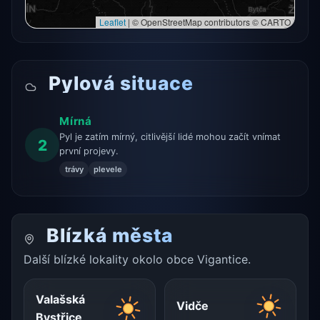
Leaflet
|
© OpenStreetMap contributors © CARTO
Pylová situace
Mírná
Pyl je zatím mírný, citlivější lidé mohou začít vnímat
2
první projevy.
trávy
plevele
Blízká města
Další blízké lokality okolo obce Vigantice.
Valašská
Vidče
Bystřice