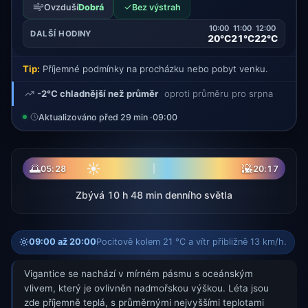
✓
Ovzduší
Dobrá
Bez výstrah
10:00
11:00
12:00
DALŠÍ HODINY
20°C
21°C
22°C
Tip:
Příjemné podmínky na procházku nebo pobyt venku.
-2°C chladnější než průměr
oproti průměru pro srpna
Aktualizováno před 29 min ·
09:00
☀
🌅
🌇
05:28
20:17
Zbývá 10 h 48 min denního světla
09:00 až 20:00
Pocitově kolem 21 °C a vítr přibližně 13 km/h.
Vigantice se nachází v mírném pásmu s oceánským
vlivem, který je ovlivněn nadmořskou výškou. Léta jsou
zde příjemně teplá, s průměrnými nejvyššími teplotami