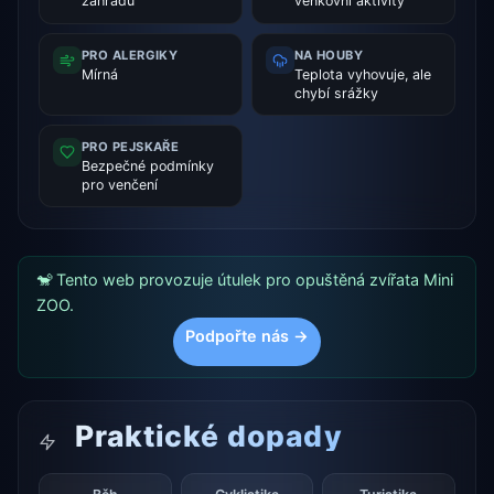
zahradu
venkovní aktivity
PRO ALERGIKY
NA HOUBY
Mírná
Teplota vyhovuje, ale
chybí srážky
PRO PEJSKAŘE
Bezpečné podmínky
pro venčení
🐒 Tento web provozuje útulek pro opuštěná zvířata Mini
ZOO.
Podpořte nás →
Praktické dopady