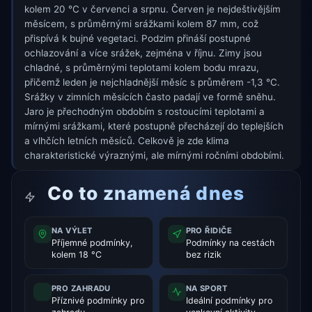
kolem 20 °C v červenci a srpnu. Červen je nejdeštivějším
měsícem, s průměrnými srážkami kolem 87 mm, což
přispívá k bujné vegetaci. Podzim přináší postupné
ochlazování a více srážek, zejména v říjnu. Zimy jsou
chladné, s průměrnými teplotami kolem bodu mrazu,
přičemž leden je nejchladnější měsíc s průměrem -1,3 °C.
Srážky v zimních měsících často padají ve formě sněhu.
Jaro je přechodným obdobím s rostoucími teplotami a
mírnými srážkami, které postupně přecházejí do teplejších
a vlhčích letních měsíců. Celkově je zde klima
charakteristické výraznými, ale mírnými ročními obdobími.
Co to znamená dnes
NA VÝLET
PRO ŘIDIČE
Příjemné podmínky,
Podmínky na cestách
kolem 18 °C
bez rizik
PRO ZAHRADU
NA SPORT
Příznivé podmínky pro
Ideální podmínky pro