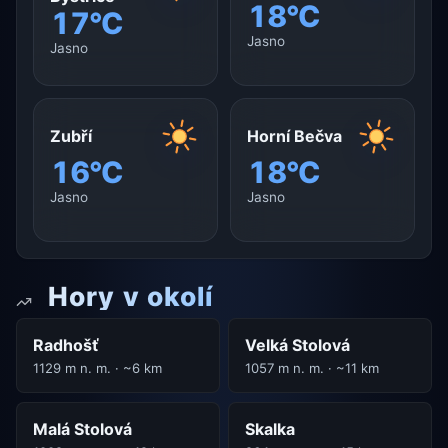
18°C
17°C
Jasno
Jasno
Zubří
Horní Bečva
16°C
18°C
Jasno
Jasno
Hory v okolí
Radhošť
Velká Stolová
1129 m n. m. · ~6 km
1057 m n. m. · ~11 km
Malá Stolová
Skalka