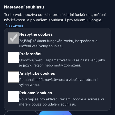
Sitemap
Nastavení souhlasu
Tento web používá cookies pro základní funkčnost, měření
Nastavení
návštěvnosti a po vašem souhlasu i pro reklamu Google.
Nastavení
Naše weby o počasí:
Nezbytné cookies
Zajišťují základní fungování webu, bezpečnost a
🇨🇿 Česko
🇭🇷 Chorvatsko
🇧🇬 Bulharsko
uložení vaší volby souhlasu.
Preferenční
🇩🇪🇦🇹🇨🇭 Německo / Rakousko / Švýcarsko
Umožňují webu zapamatovat si vaše nastavení, jako
je jazyk, region nebo motiv zobrazení.
🌎 Latinská Amerika a Španělsko
Analytické cookies
🇮🇳 Jižní a jihovýchodní Asie
🌍 Mezinárodní síť počasí
Pomáhají měřit návštěvnost a zlepšovat obsah i
výkon webu.
Provozovatel: Spolek Minizoo.cz z.s. | IČO: 21135550 |
Reklamní cookies
info@pocasi.online
Používají se pro aktivaci reklam Google a související
© 2026 Počasí Online · Meteorologická data: MET Norway · Open-
měření pouze po udělení souhlasu.
Meteo. Výstrahy počasí: ČHMÚ.