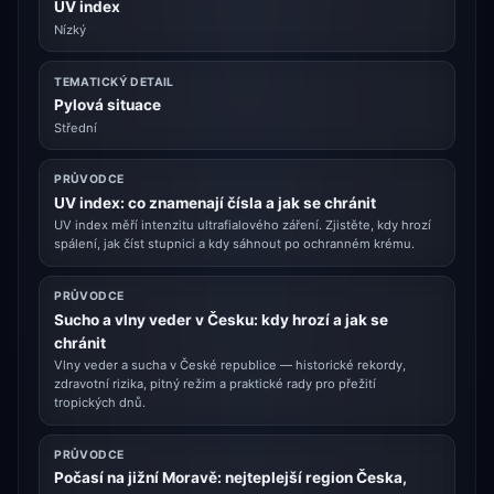
UV index
Nízký
TEMATICKÝ DETAIL
Pylová situace
Střední
PRŮVODCE
UV index: co znamenají čísla a jak se chránit
UV index měří intenzitu ultrafialového záření. Zjistěte, kdy hrozí
spálení, jak číst stupnici a kdy sáhnout po ochranném krému.
PRŮVODCE
Sucho a vlny veder v Česku: kdy hrozí a jak se
chránit
Vlny veder a sucha v České republice — historické rekordy,
zdravotní rizika, pitný režim a praktické rady pro přežití
tropických dnů.
PRŮVODCE
Počasí na jižní Moravě: nejteplejší region Česka,