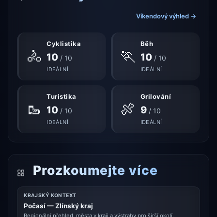
Víkendový výhled →
Cyklistika
Běh
🚴
🏃
10
10
/ 10
/ 10
IDEÁLNÍ
IDEÁLNÍ
Turistika
Grilování
🥾
🍖
10
9
/ 10
/ 10
IDEÁLNÍ
IDEÁLNÍ
Prozkoumejte více
KRAJSKÝ KONTEXT
Počasí — Zlínský kraj
Regionální přehled, města v kraji a výstrahy pro širší okolí.