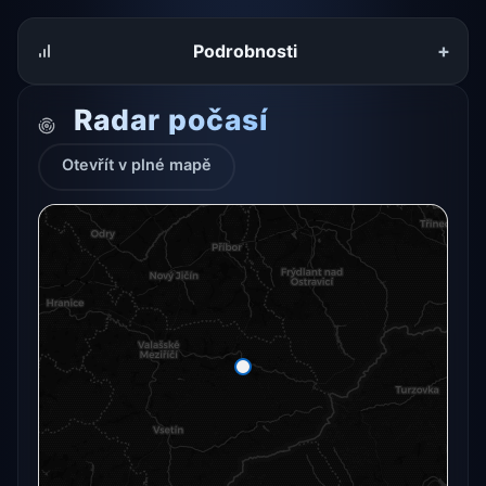
+
Podrobnosti
Radar počasí
Otevřít v plné mapě
Radarový snímek momentálně není dostupný.
Otevřít v plné mapě
Otevřít v plné mapě →
Zkusit znovu