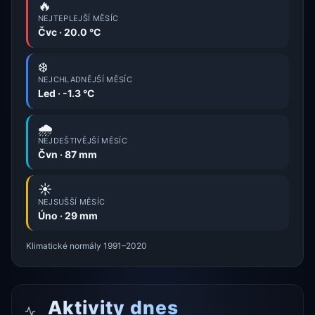
🔥
NEJTEPLEJŠÍ MĚSÍC
Čvc · 20.0 °C
❄️
NEJCHLADNĚJŠÍ MĚSÍC
Led · -1.3 °C
🌧️
NEJDEŠTIVĚJŠÍ MĚSÍC
Čvn · 87 mm
☀️
NEJSUŠŠÍ MĚSÍC
Úno · 29 mm
Klimatické normály 1991–2020
Aktivity dnes