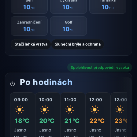
Běh
Cyklistika
Turistika
10
10
10
/10
/10
/10
Zahradničení
Golf
10
10
/10
/10
Stačí lehká vrstva
Sluneční brýle a ochrana
Spolehlivost předpovědi: vysoká
Po hodinách
09:00
10:00
11:00
12:00
13:00
18°C
20°C
21°C
22°C
23°C
Jasno
Jasno
Jasno
Jasno
Jasno