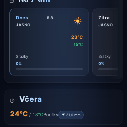
Dnes
Zítra
8.8.
JASNO
JASNO
23°C
15°C
Srážky
Srážky
0%
0%
Včera
24°C
/
18°C
Bouřky
☔ 31,6 mm