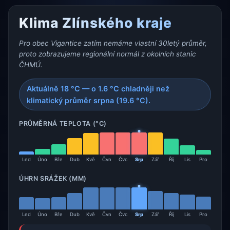
Klima Zlínského kraje
Pro obec Vigantice zatím nemáme vlastní 30letý průměr,
proto zobrazujeme regionální normál z okolních stanic
ČHMÚ.
Aktuálně 18 °C — o 1.6 °C chladněji než
klimatický průměr srpna (19.6 °C).
PRŮMĚRNÁ TEPLOTA (°C)
Led
Úno
Bře
Dub
Kvě
Čvn
Čvc
Srp
Zář
Říj
Lis
Pro
ÚHRN SRÁŽEK (MM)
Led
Úno
Bře
Dub
Kvě
Čvn
Čvc
Srp
Zář
Říj
Lis
Pro