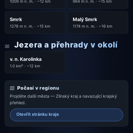
1009 m n. m. · ~12 km
964 m n. m. · ~15 km
Smrk
Malý Smrk
1278 m n. m. · ~15 km
1174 m n. m. · ~16 km
Jezera a přehrady v okolí
v. n. Karolinka
1.0 km² · ~12 km
Počasí v regionu
Projděte další města — Zlínský kraj a navazující krajský
přehled.
Otevřít stránku kraje