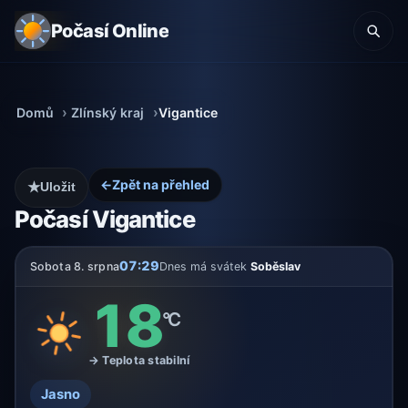
Počasí Online
Domů
Zlínský kraj
Vigantice
←
Zpět na přehled
★
Uložit
Počasí Vigantice
07:29
Sobota 8. srpna
Dnes má svátek
Soběslav
18
°C
→ Teplota stabilní
Jasno