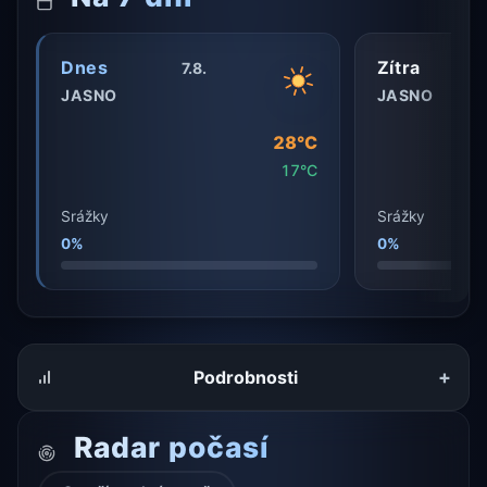
Dnes
Zítra
7.8.
JASNO
JASNO
28°C
17°C
Srážky
Srážky
0%
0%
+
Podrobnosti
Radar počasí