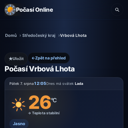
Počasí Online
Domů
Středočeský kraj
Vrbová Lhota
←
Zpět na přehled
★
Uložit
Počasí Vrbová Lhota
12:05
Pátek 7. srpna
Dnes má svátek
Lada
26
°C
→ Teplota stabilní
Jasno