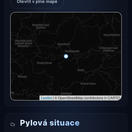
Otevřít v plné mapě
Radarový snímek momentálně není dostupný.
Otevřít v plné mapě
Otevřít v plné mapě →
Zkusit znovu
Leaflet
|
© OpenStreetMap contributors © CARTO
Pylová situace