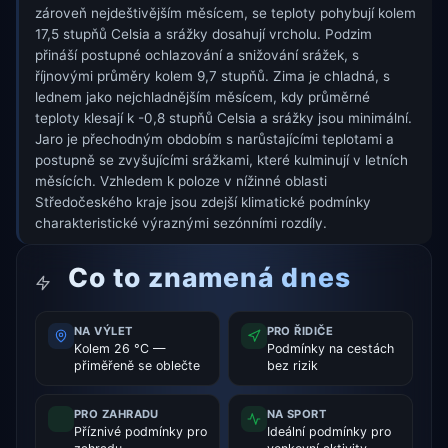
zároveň nejdeštivějším měsícem, se teploty pohybují kolem
17,5 stupňů Celsia a srážky dosahují vrcholu. Podzim
přináší postupné ochlazování a snižování srážek, s
říjnovými průměry kolem 9,7 stupňů. Zima je chladná, s
lednem jako nejchladnějším měsícem, kdy průměrné
teploty klesají k -0,8 stupňů Celsia a srážky jsou minimální.
Jaro je přechodným obdobím s narůstajícími teplotami a
postupně se zvyšujícími srážkami, které kulminují v letních
měsících. Vzhledem k poloze v nížinné oblasti
Středočeského kraje jsou zdejší klimatické podmínky
charakteristické výraznými sezónními rozdíly.
Co to znamená dnes
NA VÝLET
PRO ŘIDIČE
Kolem 26 °C —
Podmínky na cestách
přiměřeně se oblečte
bez rizik
PRO ZAHRADU
NA SPORT
Příznivé podmínky pro
Ideální podmínky pro