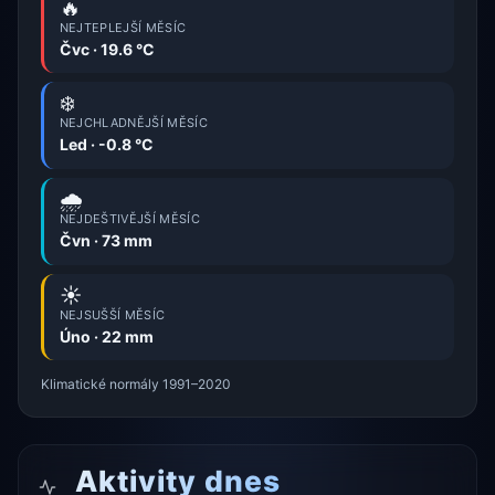
🔥
NEJTEPLEJŠÍ MĚSÍC
Čvc · 19.6 °C
❄️
NEJCHLADNĚJŠÍ MĚSÍC
Led · -0.8 °C
🌧️
NEJDEŠTIVĚJŠÍ MĚSÍC
Čvn · 73 mm
☀️
NEJSUŠŠÍ MĚSÍC
Úno · 22 mm
Klimatické normály 1991–2020
Aktivity dnes