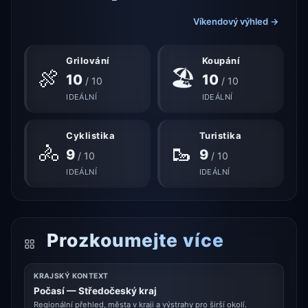
Víkendový výhled →
Grilování
Koupání
🍖
🏖
10
10
/ 10
/ 10
IDEÁLNÍ
IDEÁLNÍ
Cyklistika
Turistika
🚴
🥾
9
9
/ 10
/ 10
IDEÁLNÍ
IDEÁLNÍ
Prozkoumejte více
KRAJSKÝ KONTEXT
Počasí — Středočeský kraj
Regionální přehled, města v kraji a výstrahy pro širší okolí.