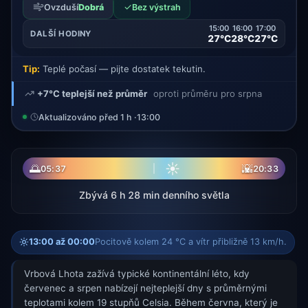
✓
Ovzduší
Dobrá
Bez výstrah
15:00
16:00
17:00
DALŠÍ HODINY
27°C
28°C
27°C
Tip:
Teplé počasí — pijte dostatek tekutin.
+7°C teplejší než průměr
oproti průměru pro srpna
Aktualizováno před 1 h ·
13:00
☀
🌅
🌇
05:37
20:33
Zbývá 6 h 28 min denního světla
13:00 až 00:00
Pocitově kolem 24 °C a vítr přibližně 13 km/h.
Vrbová Lhota zažívá typické kontinentální léto, kdy
červenec a srpen nabízejí nejteplejší dny s průměrnými
teplotami kolem 19 stupňů Celsia. Během června, který je