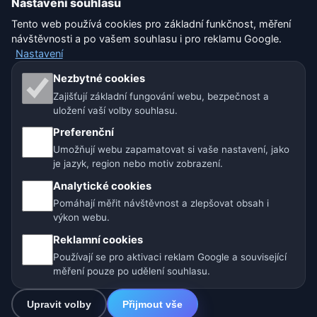
Nastavení souhlasu
Tento web používá cookies pro základní funkčnost, měření
Nastavení
návštěvnosti a po vašem souhlasu i pro reklamu Google.
Nastavení
Naše weby o počasí:
Nezbytné cookies
Zajišťují základní fungování webu, bezpečnost a
🇨🇿 Česko
🇭🇷 Chorvatsko
🇧🇬 Bulharsko
uložení vaší volby souhlasu.
Preferenční
🇩🇪🇦🇹🇨🇭 Německo / Rakousko / Švýcarsko
Umožňují webu zapamatovat si vaše nastavení, jako
je jazyk, region nebo motiv zobrazení.
🌎 Latinská Amerika a Španělsko
Analytické cookies
🇮🇳 Jižní a jihovýchodní Asie
🌍 Mezinárodní síť počasí
Pomáhají měřit návštěvnost a zlepšovat obsah i
výkon webu.
Provozovatel: Spolek Minizoo.cz z.s. | IČO: 21135550 |
Reklamní cookies
info@pocasi.online
Používají se pro aktivaci reklam Google a související
© 2026 Počasí Online · Meteorologická data: MET Norway · Open-
měření pouze po udělení souhlasu.
Meteo. Výstrahy počasí: ČHMÚ.
Upravit volby
Přijmout vše