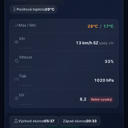
Pocitová teplota
26°C
Max / Min
28°C
/
17°C
Vítr
13 km/h
SZ
slabý vítr
Vlhkost
33%
Tlak
1020 hPa
UV
8,2
Velmi vysoký
Východ slunce
05:37
Západ slunce
20:33