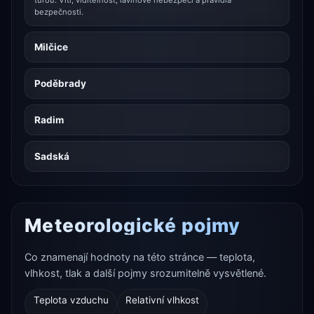
túrou. Vítr, viditelnost, lavinové nebezpečí a pravidla
bezpečnosti.
Milčice
Poděbrady
Radim
Sadská
Meteorologické pojmy
Co znamenají hodnoty na této stránce — teplota,
vlhkost, tlak a další pojmy srozumitelně vysvětlené.
Teplota vzduchu
Relativní vlhkost