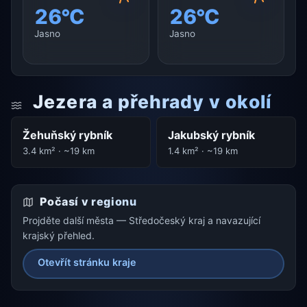
26°C
26°C
Jasno
Jasno
Jezera a přehrady v okolí
Žehuňský rybník
Jakubský rybník
3.4 km² · ~19 km
1.4 km² · ~19 km
Počasí v regionu
Projděte další města — Středočeský kraj a navazující
krajský přehled.
Otevřít stránku kraje