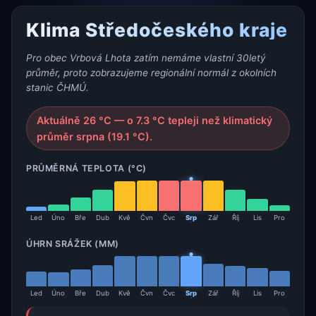
Klima Středočeského kraje
Pro obec Vrbová Lhota zatím nemáme vlastní 30letý
průměr, proto zobrazujeme regionální normál z okolních
stanic ČHMÚ.
Aktuálně 26 °C — o 7.3 °C tepleji než klimatický
průměr srpna (19.1 °C).
PRŮMĚRNÁ TEPLOTA (°C)
Led
Úno
Bře
Dub
Kvě
Čvn
Čvc
Srp
Zář
Říj
Lis
Pro
ÚHRN SRÁŽEK (MM)
Led
Úno
Bře
Dub
Kvě
Čvn
Čvc
Srp
Zář
Říj
Lis
Pro