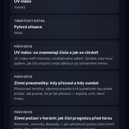
UV index
Vysoký
TEMATICKÝ DETAIL
Pylová situace
Nízká
PRŮVODCE
UV index: co znamenají čísla a jak se chránit
UV index měří intenzitu ultrafialového záření. Zjistěte, kdy hrozí
spálení, jak číst stupnici a kdy sáhnout po ochranném krému.
PRŮVODCE
Zimní pneumatiky: kdy přezout a kdy sundat
Přezouvací termíny, zákonná pravidla 4+4 a praktické tipy podle
počasí. Jak poznat, že je čas přezout — teplota, sníh, ranní
mrazy.
PRŮVODCE
Zimní počasí v horách: jak číst prognózu před túrou
Krkonoše, Jeseníky, Beskydy — jak vyhodnotit počasí před zimní