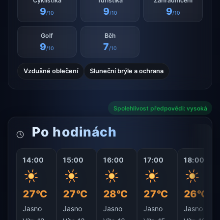
Cyklistika
Turistika
Zahradničení
9
9
9
/10
/10
/10
Golf
Běh
9
7
/10
/10
Vzdušné oblečení
Sluneční brýle a ochrana
Spolehlivost předpovědi: vysoká
Po hodinách
14:00
15:00
16:00
17:00
18:00
27°C
27°C
28°C
27°C
26°C
Jasno
Jasno
Jasno
Jasno
Jasno