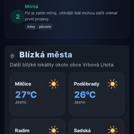
Mírná
Pyl je zatím mírný, citlivější lidé mohou začít vnímat
2
první projevy.
trávy
plevele
Blízká města
Další blízké lokality okolo obce Vrbová Lhota.
Milčice
Poděbrady
27°C
26°C
Jasno
Jasno
Radim
Sadská