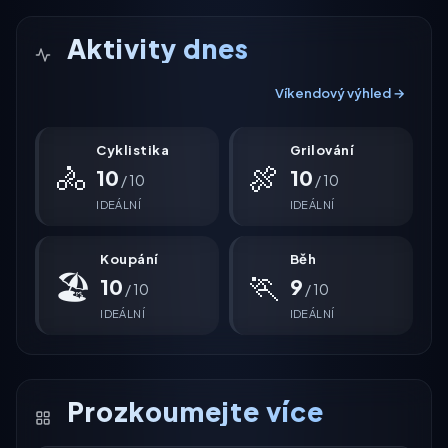
Aktivity dnes
Víkendový výhled →
Cyklistika
Grilování
🚴
🍖
10
10
/ 10
/ 10
IDEÁLNÍ
IDEÁLNÍ
Koupání
Běh
🏖
🏃
10
9
/ 10
/ 10
IDEÁLNÍ
IDEÁLNÍ
Prozkoumejte více