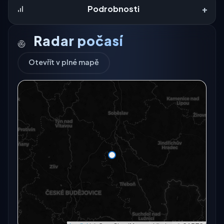
+
Podrobnosti
Radar počasí
Otevřít v plné mapě
Radarový snímek momentálně není dostupný.
Otevřít v plné mapě
Otevřít v plné mapě →
Zkusit znovu