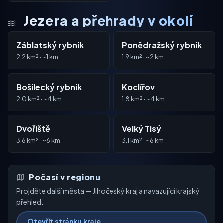
Jezera a přehrady v okolí
Záblatský rybník
Ponědražský rybník
2.2 km² · ~1 km
1.9 km² · ~2 km
Bošilecký rybník
Koclířov
2.0 km² · ~4 km
1.8 km² · ~4 km
Dvořiště
Velký Tisý
3.6 km² · ~6 km
3.1 km² · ~6 km
Počasí v regionu
Projděte další města — Jihočeský kraj a navazující krajský
přehled.
Otevřít stránku kraje