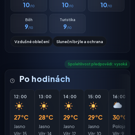
10
10
10
/10
/10
/10
Běh
Turistika
9
9
/10
/10
Vzdušné oblečení
Sluneční brýle a ochrana
Spolehlivost předpovědi: vysoká
Po hodinách
12:00
13:00
14:00
15:00
16:00
27°C
28°C
29°C
29°C
30°C
Jasno
Jasno
Jasno
Jasno
Polojasno
Vítr:
15
Vítr:
14
Vítr:
12
Vítr:
10
Vítr:
9