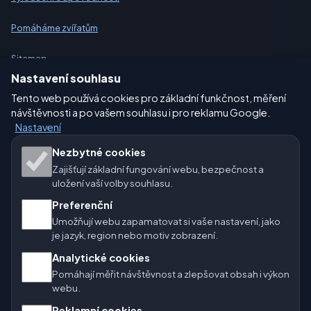
Pomáháme zvířatům
Sitemap
Nastavení souhlasu
Nastavení
Tento web používá cookies pro základní funkčnost, měření
návštěvnosti a po vašem souhlasu i pro reklamu Google.
Nastavení
Naše weby o počasí:
Nezbytné cookies
Zajišťují základní fungování webu, bezpečnost a
🇨🇿 Česko
🇭🇷 Chorvatsko
🇧🇬 Bulharsko
uložení vaší volby souhlasu.
🇩🇪🇦🇹🇨🇭 Německo / Rakousko / Švýcarsko
Preferenční
Umožňují webu zapamatovat si vaše nastavení, jako
🌎 Latinská Amerika a Španělsko
je jazyk, region nebo motiv zobrazení.
Analytické cookies
🇮🇳 Jižní a jihovýchodní Asie
🌍 Mezinárodní síť počasí
Pomáhají měřit návštěvnost a zlepšovat obsah i výkon
webu.
Provozovatel: Spolek Minizoo.cz z.s. | IČO: 21135550 |
Reklamní cookies