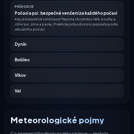
PRŮVODCE
Počasí a psi: bezpečné venčení za každého počasí
Kdy je bezpečné venčit psa? Teplota chodníků v létě, bouřky a
citliví psi, zima a packy. Praktický průvodce pro pejskaře podle
aktuálního počasí.
Dynín
Bošilec
Vlkov
Val
Meteorologické pojmy
Co znamenají hodnoty na této stránce — teplota,