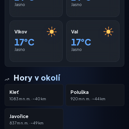
Jasno
Jasno
Vlkov
Val
17°C
17°C
Jasno
Jasno
Hory v okolí
Kleť
Poluška
1083 m n. m. · ~40 km
920 m n. m. · ~44 km
Javořice
837 m n. m. · ~49 km