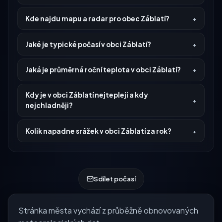
Kde najdu mapu a radar pro obec Záblatí?
Jaké je typické počasí v obci Záblatí?
Jaká je průměrná roční teplota v obci Záblatí?
Kdy je v obci Záblatí nejtepleji a kdy
nejchladněji?
Kolik napadne srážek v obci Záblatí za rok?
Sdílet počasí
Stránka města vychází z průběžně obnovovaných