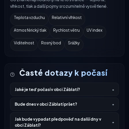
vlhkost, tlak a další pojmy srozumitelně vysvětlené.
Teplota vzduchu
Relativní vlhkost
Atmosférický tlak
Rychlost větru
UV index
Viditelnost
Rosný bod
Srážky
Časté dotazy k počasí
Jaké je teď počasí v obci Záblatí?
Bude dnes v obci Záblatí pršet?
Jak bude vypadat předpověď na další dny v
obci Záblatí?