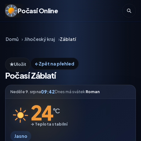
Počasí Online
Domů
Jihočeský kraj
Záblatí
←
Zpět na přehled
★
Uložit
Počasí Záblatí
09:42
Neděle 9. srpna
Dnes má svátek
Roman
24
°C
→ Teplota stabilní
Jasno