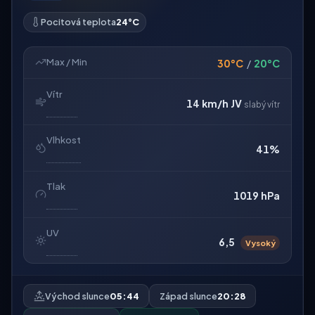
Pocitová teplota
24°C
Max / Min
30°C
/
20°C
Vítr
14 km/h
JV
slabý vítr
Vlhkost
41%
Tlak
1019 hPa
UV
6,5
Vysoký
Východ slunce
05:44
Západ slunce
20:28