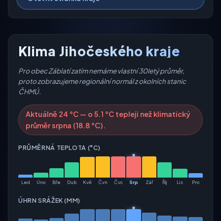
Klima Jihočeského kraje
Pro obec Záblatí zatím nemáme vlastní 30letý průměr,
proto zobrazujeme regionální normál z okolních stanic
ČHMÚ.
Aktuálně 24 °C — o 5.1 °C tepleji než klimatický
průměr srpna (18.8 °C).
PRŮMĚRNÁ TEPLOTA (°C)
Led
Úno
Bře
Dub
Kvě
Čvn
Čvc
Srp
Zář
Říj
Lis
Pro
ÚHRN SRÁŽEK (MM)