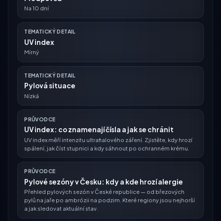
Na 10 dní
TEMATICKÝ DETAIL
UV index
Mírný
TEMATICKÝ DETAIL
Pylová situace
Nízká
PRŮVODCE
UV index: co znamenají čísla a jak se chránit
UV index měří intenzitu ultrafialového záření. Zjistěte, kdy hrozí
spálení, jak číst stupnici a kdy sáhnout po ochranném krému.
PRŮVODCE
Pylové sezóny v Česku: kdy a kde hrozí alergie
Přehled pylových sezón v České republice — od březových
pylů na jaře po ambrózii na podzim. Které regiony jsou nejhorší
a jak sledovat aktuální stav.