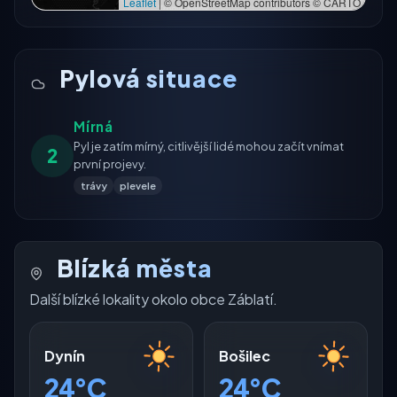
Leaflet
|
© OpenStreetMap contributors © CARTO
Pylová situace
Mírná
Pyl je zatím mírný, citlivější lidé mohou začít vnímat
2
první projevy.
trávy
plevele
Blízká města
Další blízké lokality okolo obce Záblatí.
Dynín
Bošilec
24°C
24°C