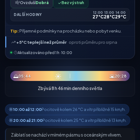
Ovzduší
Dobrá
✓
Bez výstrah
12:00
13:00
14:00
DALŠÍ HODINY
27°C
28°C
29°C
Tip:
Příjemné podmínky na procházku nebo pobyt venku.
+5°C teplejší než průměr
oproti průměru pro srpna
Aktualizováno před 1 h ·
10:00
☀
🌅
🌇
05:44
20:28
Zbývá 8 h 46 min denního světla
10:00 až 12:00
Pocitově kolem 26 °C a vítr přibližně 15 km/h.
20:00 až 21:00
Pocitově kolem 25 °C a vítr přibližně 13 km/h.
Záblatí se nachází v mírném pásmu s oceánským vlivem,