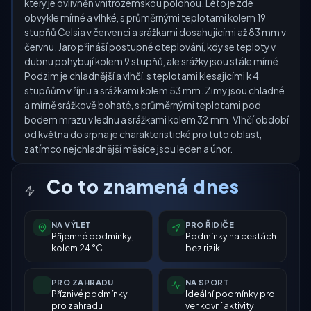
který je ovlivněn vnitrozemskou polohou. Léto je zde
obvykle mírné a vlhké, s průměrnými teplotami kolem 19
stupňů Celsia v červenci a srážkami dosahujícími až 83 mm v
červnu. Jaro přináší postupné oteplování, kdy se teploty v
dubnu pohybují kolem 9 stupňů, ale srážky jsou stále mírné.
Podzim je chladnější a vlhčí, s teplotami klesajícími k 4
stupňům v říjnu a srážkami kolem 53 mm. Zimy jsou chladné
a mírně srážkově bohaté, s průměrnými teplotami pod
bodem mrazu v lednu a srážkami kolem 32 mm. Vlhčí období
od května do srpna je charakteristické pro tuto oblast,
zatímco nejchladnější měsíce jsou leden a únor.
Co to znamená dnes
NA VÝLET
PRO ŘIDIČE
Příjemné podmínky,
Podmínky na cestách
kolem 24 °C
bez rizik
PRO ZAHRADU
NA SPORT
Příznivé podmínky
Ideální podmínky pro
pro zahradu
venkovní aktivity