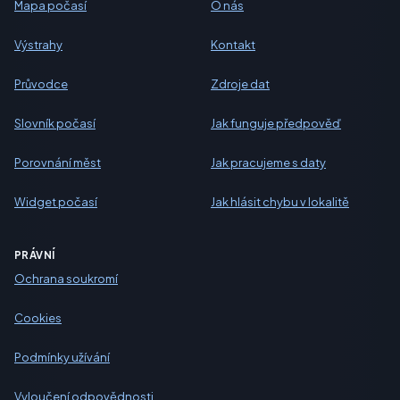
Mapa počasí
O nás
Výstrahy
Kontakt
Průvodce
Zdroje dat
Slovník počasí
Jak funguje předpověď
Porovnání měst
Jak pracujeme s daty
Widget počasí
Jak hlásit chybu v lokalitě
PRÁVNÍ
Ochrana soukromí
Cookies
Podmínky užívání
Vyloučení odpovědnosti