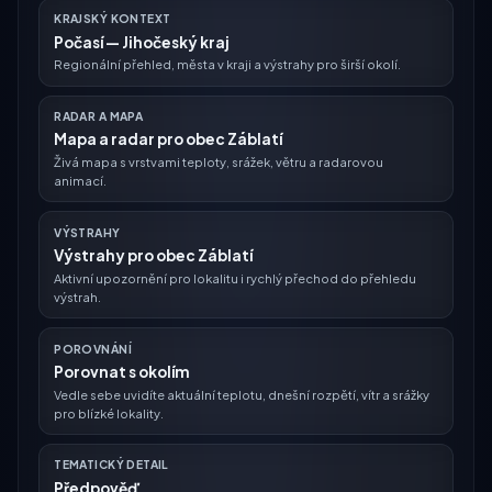
KRAJSKÝ KONTEXT
Počasí — Jihočeský kraj
Regionální přehled, města v kraji a výstrahy pro širší okolí.
RADAR A MAPA
Mapa a radar pro obec Záblatí
Živá mapa s vrstvami teploty, srážek, větru a radarovou
animací.
VÝSTRAHY
Výstrahy pro obec Záblatí
Aktivní upozornění pro lokalitu i rychlý přechod do přehledu
výstrah.
POROVNÁNÍ
Porovnat s okolím
Vedle sebe uvidíte aktuální teplotu, dnešní rozpětí, vítr a srážky
pro blízké lokality.
TEMATICKÝ DETAIL
Předpověď