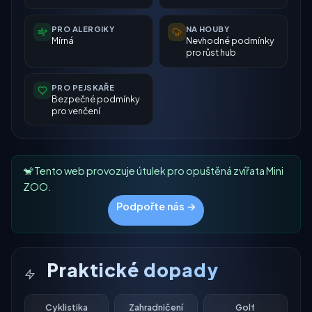
PRO ALERGIKY
NA HOUBY
Mírná
Nevhodné podmínky
pro růst hub
PRO PEJSKAŘE
Bezpečné podmínky
pro venčení
🐒 Tento web provozuje útulek pro opuštěná zvířata Mini
ZOO.
Podpořte nás →
Praktické dopady
Cyklistika
Zahradničení
Golf