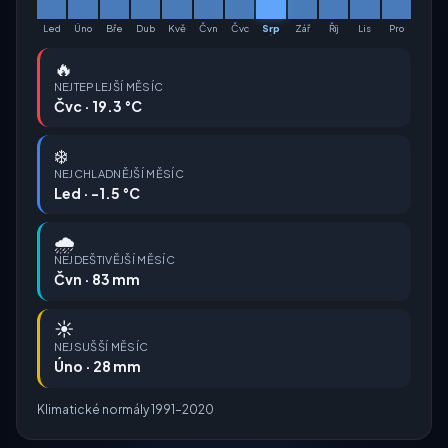
Led
Úno
Bře
Dub
Kvě
Čvn
Čvc
Srp
Zář
Říj
Lis
Pro
🔥
NEJTEPLEJŠÍ MĚSÍC
Čvc · 19.3 °C
❄️
NEJCHLADNĚJŠÍ MĚSÍC
Led · -1.5 °C
🌧️
NEJDEŠTIVĚJŠÍ MĚSÍC
Čvn · 83 mm
☀️
NEJSUŠŠÍ MĚSÍC
Úno · 28 mm
Klimatické normály 1991–2020