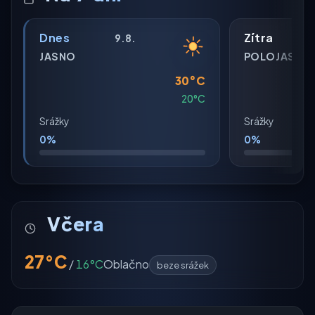
Dnes
Zítra
9.8.
JASNO
POLOJASNO
30°C
20°C
Srážky
Srážky
0%
0%
Včera
27°C
/
16°C
Oblačno
beze srážek