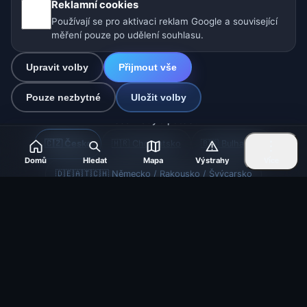
Reklamní cookies
Pomáháme zvířatům
Používají se pro aktivaci reklam Google a související
měření pouze po udělení souhlasu.
Sitemap
Upravit volby
Přijmout vše
Nastavení
Pouze nezbytné
Uložit volby
Naše weby o počasí:
🇨🇿 Česko
🇭🇷 Chorvatsko
🇧🇬 Bulharsko
Domů
Hledat
Mapa
Výstrahy
Více
🇩🇪🇦🇹🇨🇭 Německo / Rakousko / Švýcarsko
🌎 Latinská Amerika a Španělsko
🇮🇳 Jižní a jihovýchodní Asie
🌍 Mezinárodní síť počasí
Provozovatel: Spolek Minizoo.cz z.s. | IČO: 21135550 |
info@pocasi.online
© 2026 Počasí Online · Meteorologická data: MET Norway · Open-