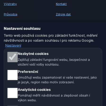
Výstrahy
Kontakt
Průvodce
Zdroje dat
Slovník počasí
Jak funguje předpověď
Nastavení souhlasu
Tento web používá cookies pro základní funkčnost, měření
Porovnání měst
Jak pracujeme s daty
návštěvnosti a po vašem souhlasu i pro reklamu Google.
Nastavení
Widget počasí
Jak hlásit chybu v lokalitě
Nezbytné cookies
Zajišťují základní fungování webu, bezpečnost a
PRÁVNÍ
uložení vaší volby souhlasu.
Ochrana soukromí
Preferenční
Cookies
Umožňují webu zapamatovat si vaše nastavení, jako
je jazyk, region nebo motiv zobrazení.
Podmínky užívání
Analytické cookies
Pomáhají měřit návštěvnost a zlepšovat obsah i
Vyloučení odpovědnosti
výkon webu.