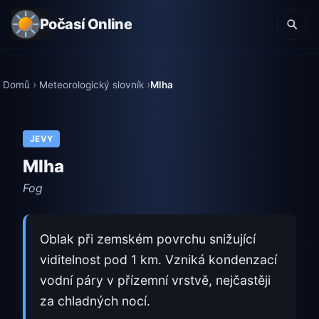
Počasí Online
Domů
Meteorologický slovník
Mlha
JEVY
Mlha
Fog
Oblak při zemském povrchu snižující
viditelnost pod 1 km. Vzniká kondenzací
vodní páry v přízemní vrstvě, nejčastěji
za chladných nocí.