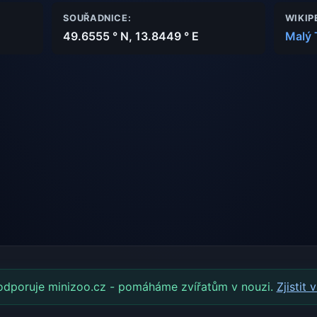
SOUŘADNICE:
WIKIP
49.6555 ° N, 13.8449 ° E
Malý 
odporuje minizoo.cz - pomáháme zvířatům v nouzi.
Zjistit