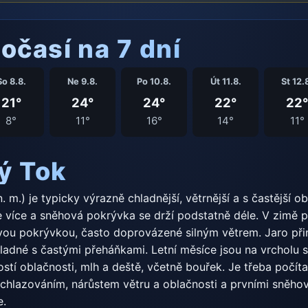
očasí na 7 dní
So 8.8.
Ne 9.8.
Po 10.8.
Út 11.8.
St 12.
21°
24°
24°
22°
22°
8°
11°
16°
14°
11°
ý Tok
m.) je typicky výrazně chladnější, větrnější a s častější o
de více a sněhová pokrývka se drží podstatně déle. V zimě 
vou pokrývkou, často doprovázené silným větrem. Jaro přin
adné s častými přeháňkami. Letní měsíce jsou na vrcholu sv
tí oblačnosti, mlh a deště, včetně bouřek. Je třeba počíta
hlazováním, nárůstem větru a oblačnosti a prvními sněhov
e.