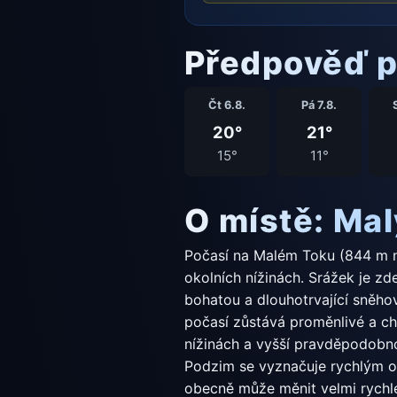
Předpověď p
Čt 6.8.
Pá 7.8.
20°
21°
15°
11°
O místě: Mal
Počasí na Malém Toku (844 m n. 
okolních nížinách. Srážek je z
bohatou a dlouhotrvající sněho
počasí zůstává proměnlivé a chl
nížinách a vyšší pravděpodobnos
Podzim se vyznačuje rychlým oc
obecně může měnit velmi rychl