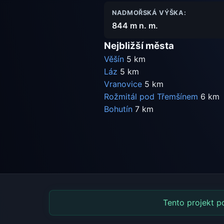
NADMOŘSKÁ VÝŠKA:
844 m n. m.
Nejbližší města
Věšín
5 km
Láz
5 km
Vranovice
5 km
Rožmitál pod Třemšínem
6 km
Bohutín
7 km
Tento projekt p