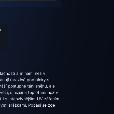
8.
blačností a mlhami než v
panují mrazivé podmínky s
áší postupné tání sněhu, ale
ěží, s nižšími teplotami než v
t i s intenzivnějším UV zářením.
ými srážkami. Počasí se zde