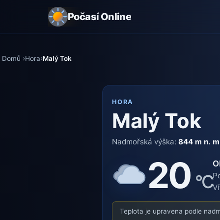
Počasí Online
Domů
Hora
Malý Tok
HORA
Malý Tok
Nadmořská výška:
844 m n. m
20
O
°C
Po
Ví
Teplota je upravena podle nadmo