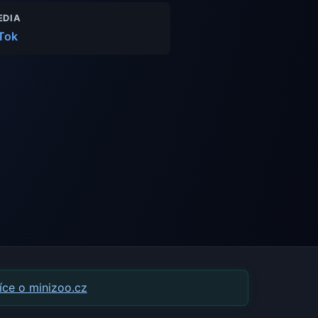
EDIA
Tok
 více o minizoo.cz