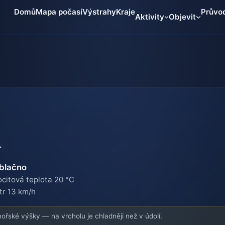
Domů
Mapa počasí
Výstrahy
Kraje
Průvo
Aktivity
Objevit
.
blačno
citová teplota 20 °C
tr 13 km/h
řské výšky — na vrcholu je chladněji než v údolí.