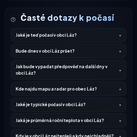
Časté dotazy k počasí
Jaké je teď počasí v obci Láz?
Bude dnes v obci Láz pršet?
Jak bude vypadat předpověď na další dny v
obci Láz?
Kde najdu mapu a radar pro obec Láz?
Jaké je typické počasí v obci Láz?
Jaká je průměrná roční teplota v obci Láz?
Kdy je v obci Láz nejtepleji a kdy nejchladněji?