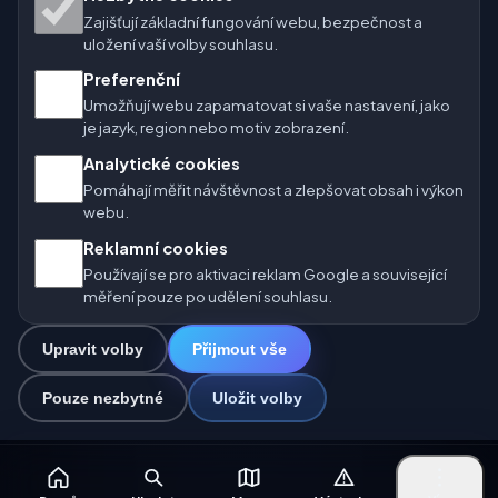
Zajišťují základní fungování webu, bezpečnost a
🇨🇿 Česko
🇭🇷 Chorvatsko
🇧🇬 Bulharsko
uložení vaší volby souhlasu.
Preferenční
🇩🇪🇦🇹🇨🇭 Německo / Rakousko / Švýcarsko
Umožňují webu zapamatovat si vaše nastavení, jako
je jazyk, region nebo motiv zobrazení.
🌎 Latinská Amerika a Španělsko
Analytické cookies
🇮🇳 Jižní a jihovýchodní Asie
🌍 Mezinárodní síť počasí
Pomáhají měřit návštěvnost a zlepšovat obsah i výkon
webu.
Provozovatel: Spolek Minizoo.cz z.s. | IČO: 21135550 |
Reklamní cookies
info@pocasi.online
Používají se pro aktivaci reklam Google a související
© 2026 Počasí Online · Meteorologická data: MET Norway · Open-
měření pouze po udělení souhlasu.
Meteo. Výstrahy počasí: ČHMÚ.
Upravit volby
Přijmout vše
0
Pouze nezbytné
Uložit volby
☁️