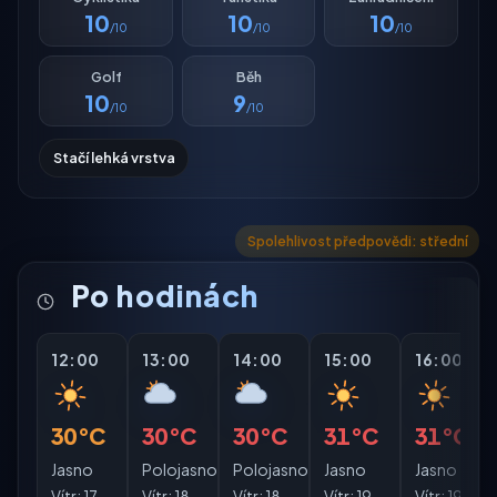
10
10
10
/10
/10
/10
Golf
Běh
10
9
/10
/10
Stačí lehká vrstva
Spolehlivost předpovědi: střední
Po hodinách
12:00
13:00
14:00
15:00
16:00
30°C
30°C
30°C
31°C
31°C
Jasno
Polojasno
Polojasno
Jasno
Jasno
Vítr:
17
Vítr:
18
Vítr:
18
Vítr:
19
Vítr:
19