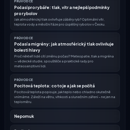
PRŮVODCE
Počasí pro rybáře: tlak, vítr a nejlepší podmínky
pro rybolov
Jak atmosférický tlak ovlivňuje záběry ryb? Optimální vítr,
teplota vody a měsíční fáze pro úspěšný rybolov v Česku.
PRŮVODCE
Počasí a migrény: jak atmosférický tlak ovlivňuje
bolesti hlavy
Proč někteří lidé cítí změnu počasí? Meteopatie, tlak a migréna
— vědecké studie, spouštěče a praktické rady pro
meteosenzitivní lidi.
PRŮVODCE
Pocitová teplota: co to je a jak se počítá
Pocitová teplota popisuje, jak teplo nebo chladno skutečně
vnímáme. Záleží na větru, vlhkosti a slunečním záření – ne jen na
teploměru.
Nepomuk