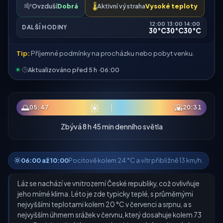
Ovzduší
Dobrá
🌡️
Aktivní výstraha
Vysoké teploty
12:00
13:00
14:00
DALŠÍ HODINY
30°C
30°C
30°C
Tip:
Příjemné podmínky na procházku nebo pobyt venku.
Aktualizováno před 5 h ·
06:00
☀
🌅
🌇
05:47
20:31
Zbývá 8 h 45 min denního světla
06:00 až 10:00
Pocitově kolem 24 °C a vítr přibližně 13 km/h.
Láz se nachází ve vnitrozemí České republiky, což ovlivňuje
jeho mírné klima. Léto je zde typicky teplé, s průměrnými
nejvyššími teplotami kolem 20 °C v červenci a srpnu, a s
nejvyšším úhrnem srážek v červnu, který dosahuje kolem 73