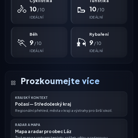
Cyklistika
Turistika
🚴
🥾
10
10
/ 10
/ 10
IDEÁLNÍ
IDEÁLNÍ
Běh
Rybaření
🏃
🎣
9
9
/ 10
/ 10
IDEÁLNÍ
IDEÁLNÍ
Prozkoumejte více
KRAJSKÝ KONTEXT
Počasí — Středočeský kraj
Regionální přehled, města v kraji a výstrahy pro širší okolí.
RADAR A MAPA
Mapa a radar pro obec Láz
Živá mapa s vrstvami teploty, srážek, větru a radarovou