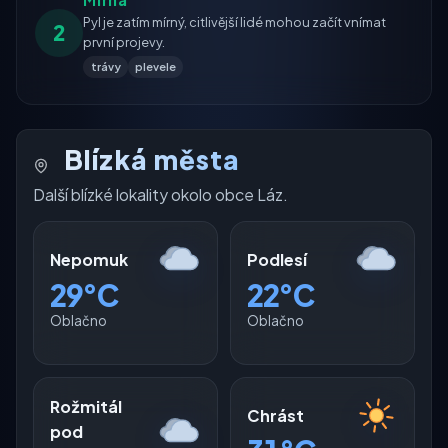
Pyl je zatím mírný, citlivější lidé mohou začít vnímat
2
první projevy.
trávy
plevele
Blízká města
Další blízké lokality okolo obce Láz.
Nepomuk
Podlesí
29°C
22°C
Oblačno
Oblačno
Rožmitál
Chrást
pod