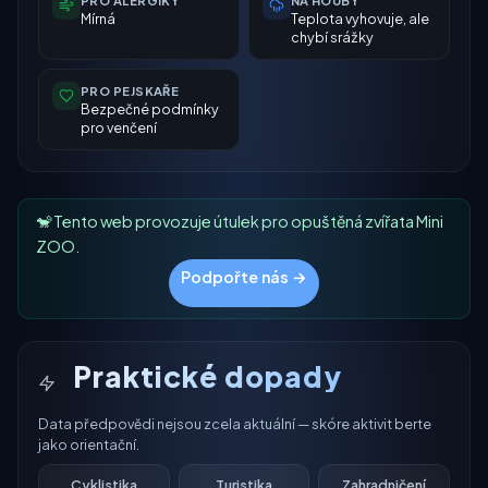
Mírná
Teplota vyhovuje, ale
chybí srážky
PRO PEJSKAŘE
Bezpečné podmínky
pro venčení
🐒 Tento web provozuje útulek pro opuštěná zvířata Mini
ZOO.
Podpořte nás →
Praktické dopady
Data předpovědi nejsou zcela aktuální — skóre aktivit berte
jako orientační.
Cyklistika
Turistika
Zahradničení