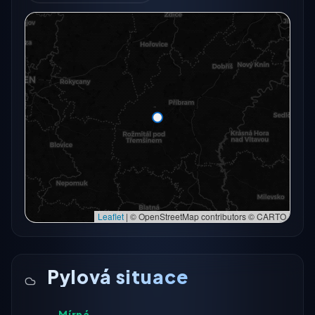
Radarový snímek momentálně není dostupný.
Otevřít v plné mapě
Otevřít v plné mapě →
Zkusit znovu
Leaflet
|
© OpenStreetMap contributors © CARTO
Pylová situace
Mírná