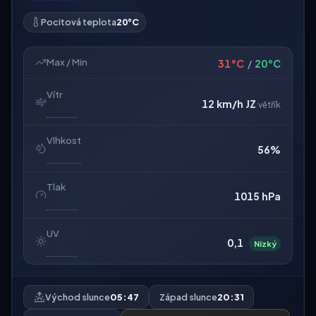
Pocitová teplota
20°C
Max / Min
31°C
/
20°C
Vítr
12 km/h
JZ
větřík
Vlhkost
56%
Tlak
1015 hPa
UV
0,1
Nízký
Východ slunce
05:47
Západ slunce
20:31