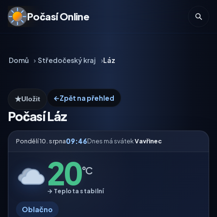
Počasí Online
Domů
Středočeský kraj
Láz
←
Zpět na přehled
★
Uložit
Počasí Láz
09:46
Pondělí 10. srpna
Dnes má svátek
Vavřinec
20
°C
→ Teplota stabilní
Oblačno