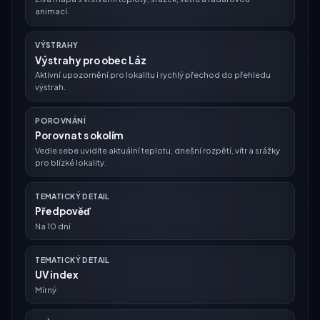
animací.
VÝSTRAHY
Výstrahy pro obec Láz
Aktivní upozornění pro lokalitu i rychlý přechod do přehledu
výstrah.
POROVNÁNÍ
Porovnat s okolím
Vedle sebe uvidíte aktuální teplotu, dnešní rozpětí, vítr a srážky
pro blízké lokality.
TEMATICKÝ DETAIL
Předpověď
Na 10 dní
TEMATICKÝ DETAIL
UV index
Mírný