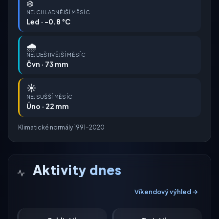
❄️
NEJCHLADNĚJŠÍ MĚSÍC
Led · -0.8 °C
🌧️
NEJDEŠTIVĚJŠÍ MĚSÍC
Čvn · 73 mm
☀️
NEJSUŠŠÍ MĚSÍC
Úno · 22 mm
Klimatické normály 1991–2020
Aktivity dnes
Víkendový výhled →