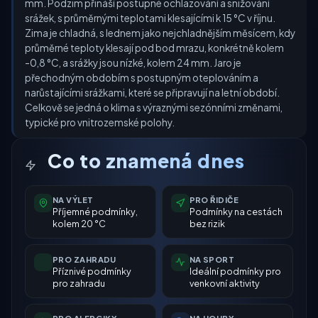
mm. Podzim přináší postupné ochlazování a snižování
srážek, s průměrnými teplotami klesajícími k 15 °C v říjnu.
Zima je chladná, s lednem jako nejchladnějším měsícem, kdy
průměrné teploty klesají pod bod mrazu, konkrétně kolem
-0,8 °C, a srážky jsou nízké, kolem 24 mm. Jaro je
přechodným obdobím s postupným oteplováním a
narůstajícími srážkami, které se připravují na letní období.
Celkově se jedná o klima s výraznými sezónními změnami,
typické pro vnitrozemské polohy.
Co to znamená dnes
NA VÝLET
PRO ŘIDIČE
Příjemné podmínky,
Podmínky na cestách
kolem 20 °C
bez rizik
PRO ZAHRADU
NA SPORT
Příznivé podmínky
Ideální podmínky pro
pro zahradu
venkovní aktivity
PRO ALERGIKY
NA HOUBY