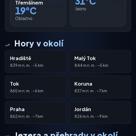
31°C
Třemšínem
19°C
Jasno
Oblačno
Hory v okolí
Hradiště
Malý Tok
839 m n. m. · ~5 km
844 m n. m. · ~5 km
Tok
Koruna
865 m n. m. · ~6 km
837 m n. m. · ~7 km
Praha
Jordán
862 m n. m. · ~7 km
826 m n. m. · ~9 km
Jezera a přehrady v okolí