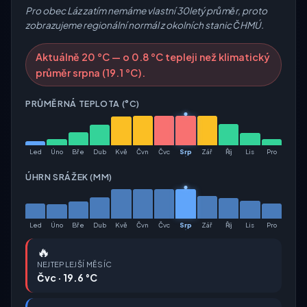
Pro obec Láz zatím nemáme vlastní 30letý průměr, proto
zobrazujeme regionální normál z okolních stanic ČHMÚ.
Aktuálně 20 °C — o 0.8 °C tepleji než klimatický
průměr srpna (19.1 °C).
PRŮMĚRNÁ TEPLOTA (°C)
Led
Úno
Bře
Dub
Kvě
Čvn
Čvc
Srp
Zář
Říj
Lis
Pro
ÚHRN SRÁŽEK (MM)
Led
Úno
Bře
Dub
Kvě
Čvn
Čvc
Srp
Zář
Říj
Lis
Pro
🔥
NEJTEPLEJŠÍ MĚSÍC
Čvc · 19.6 °C