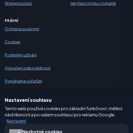
Widget počasí
Jak hlásit chybu v lokalitě
PRÁVNÍ
Ochrana soukromí
Cookies
Podmínky užívání
Vyloučení odpovědnosti
Pomáháme zvířatům
Sitemap
Nastavení souhlasu
Tento web používá cookies pro základní funkčnost, měření
Nastavení
návštěvnosti a po vašem souhlasu i pro reklamu Google.
Nastavení
Naše weby o počasí:
Nezbytné cookies