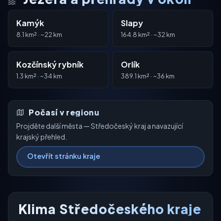
Kamýk
Slapy
8.1 km² · ~22 km
164.8 km² · ~32 km
Kozčínský rybník
Orlík
1.3 km² · ~34 km
389.1 km² · ~36 km
Počasí v regionu
Projděte další města — Středočeský kraj a navazující
krajský přehled.
Otevřít stránku kraje
Klima Středočeského kraje