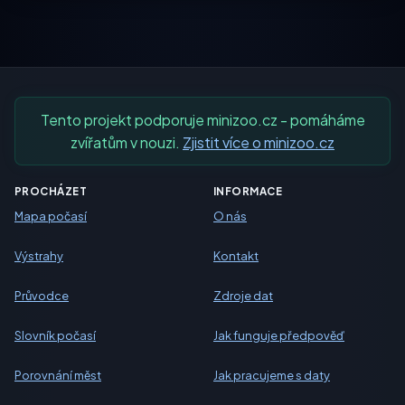
Tento projekt podporuje minizoo.cz - pomáháme
zvířatům v nouzi.
Zjistit více o minizoo.cz
PROCHÁZET
INFORMACE
Mapa počasí
O nás
Výstrahy
Kontakt
Průvodce
Zdroje dat
Slovník počasí
Jak funguje předpověď
Porovnání měst
Jak pracujeme s daty