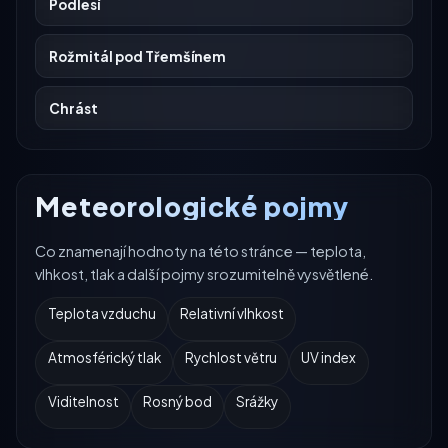
Podlesí
Rožmitál pod Třemšínem
Chrást
Meteorologické pojmy
Co znamenají hodnoty na této stránce — teplota,
vlhkost, tlak a další pojmy srozumitelně vysvětlené.
Teplota vzduchu
Relativní vlhkost
Atmosférický tlak
Rychlost větru
UV index
Viditelnost
Rosný bod
Srážky