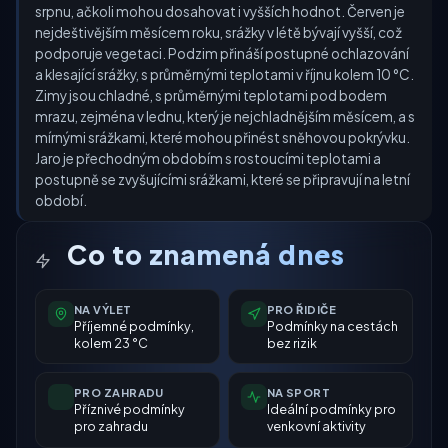
srpnu, ačkoli mohou dosahovat i vyšších hodnot. Červen je
nejdeštivějším měsícem roku, srážky v létě bývají vyšší, což
podporuje vegetaci. Podzim přináší postupné ochlazování
a klesající srážky, s průměrnými teplotami v říjnu kolem 10 °C.
Zimy jsou chladné, s průměrnými teplotami pod bodem
mrazu, zejména v lednu, který je nejchladnějším měsícem, a s
mírnými srážkami, které mohou přinést sněhovou pokrývku.
Jaro je přechodným obdobím s rostoucími teplotami a
postupně se zvyšujícími srážkami, které se připravují na letní
období.
Co to znamená dnes
NA VÝLET
PRO ŘIDIČE
Příjemné podmínky,
Podmínky na cestách
kolem 23 °C
bez rizik
PRO ZAHRADU
NA SPORT
Příznivé podmínky
Ideální podmínky pro
pro zahradu
venkovní aktivity