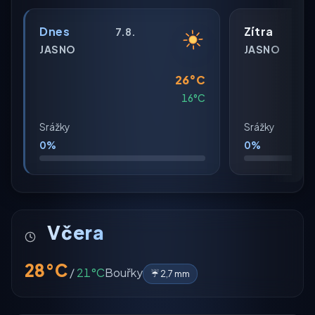
Dnes
Zítra
7.8.
JASNO
JASNO
26°C
16°C
Srážky
Srážky
0%
0%
Včera
28°C
/
21°C
Bouřky
☔ 2,7 mm