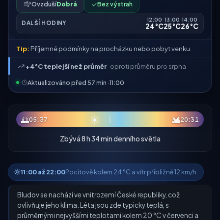
Ovzduší
Dobrá
✓
Bez výstrah
12:00
13:00
14:00
DALŠÍ HODINY
24°C
25°C
26°C
Tip:
Příjemné podmínky na procházku nebo pobyt venku.
+4°C teplejší než průměr
oproti průměru pro srpna
Aktualizováno před 57 min ·
11:00
☀
🌅
🌇
05:37
20:31
Zbývá 8 h 34 min denního světla
11:00 až 22:00
Pocitově kolem 24 °C a vítr přibližně 12 km/h.
Bludov se nachází ve vnitrozemí České republiky, což
ovlivňuje jeho klima. Léta jsou zde typicky teplá, s
průměrnými nejvyššími teplotami kolem 20 °C v červenci a