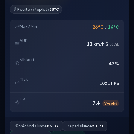
Pocitová teplota
23°C
Max / Min
26°C
/
16°C
Vítr
11 km/h
S
větřík
Vlhkost
47%
Tlak
1021 hPa
UV
7,4
Vysoký
Východ slunce
05:37
Západ slunce
20:31