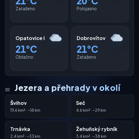
21°C
20°C
Zataženo
Polojasno
Opatovice I
Dobrovítov
21°C
21°C
Oblačno
Zataženo
Jezera a přehrady v okolí
Švihov
Seč
111.6 km² · ~18 km
4.6 km² · ~29 km
Trnávka
Žehuňský rybník
2.4 km² · ~33 km
3.4 km² · ~38 km