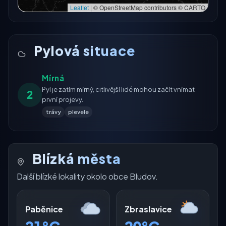
Leaflet
|
© OpenStreetMap contributors © CARTO
Pylová situace
Mírná
Pyl je zatím mírný, citlivější lidé mohou začít vnímat
2
první projevy.
trávy
plevele
Blízká města
Další blízké lokality okolo obce Bludov.
Paběnice
Zbraslavice