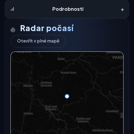
+
Podrobnosti
Radar počasí
Otevřít v plné mapě
Radarový snímek momentálně není dostupný.
Otevřít v plné mapě
Otevřít v plné mapě →
Zkusit znovu