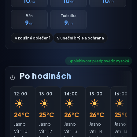
10
10
10
/10
/10
/10
Běh
Turistika
9
9
/10
/10
Vzdušné oblečení
Sluneční brýle a ochrana
Spolehlivost předpovědi: vysoká
Po hodinách
12:00
13:00
14:00
15:00
16:00
24°C
25°C
26°C
26°C
25°C
Jasno
Jasno
Jasno
Jasno
Jasno
Vítr:
10
Vítr:
12
Vítr:
13
Vítr:
14
Vítr:
13