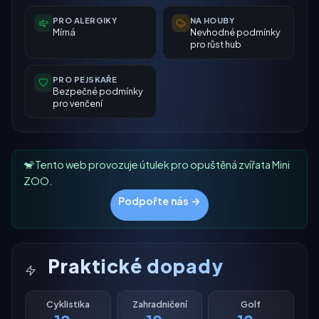
PRO ALERGIKY
NA HOUBY
Mírná
Nevhodné podmínky
pro růst hub
PRO PEJSKAŘE
Bezpečné podmínky
pro venčení
🐒 Tento web provozuje útulek pro opuštěná zvířata Mini
ZOO.
Podpořte nás →
Praktické dopady
Cyklistika
Zahradničení
Golf