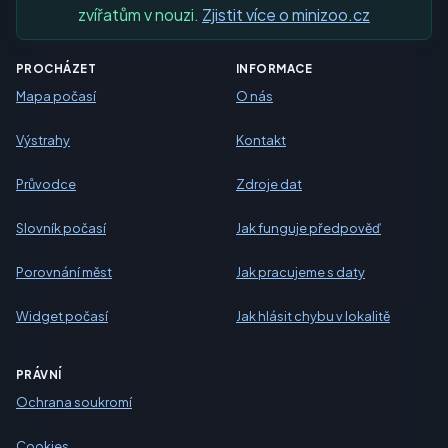
zvířatům v nouzi.
Zjistit více o minizoo.cz
PROCHÁZET
INFORMACE
Mapa počasí
O nás
Výstrahy
Kontakt
Průvodce
Zdroje dat
Slovník počasí
Jak funguje předpověď
Porovnání měst
Jak pracujeme s daty
Widget počasí
Jak hlásit chybu v lokalitě
PRÁVNÍ
Ochrana soukromí
Cookies