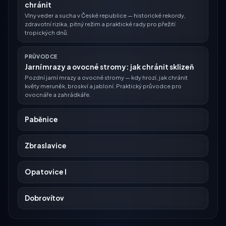
chránit
Vlny veder a sucha v České republice — historické rekordy,
zdravotní rizika, pitný režim a praktické rady pro přežití
tropických dnů.
PRŮVODCE
Jarní mrazy a ovocné stromy: jak chránit sklizeň
Pozdní jarní mrazy a ovocné stromy — kdy hrozí, jak chránit
květy meruněk, broskví a jabloní. Praktický průvodce pro
ovocnáře a zahrádkáře.
Paběnice
Zbraslavice
Opatovice I
Dobrovítov