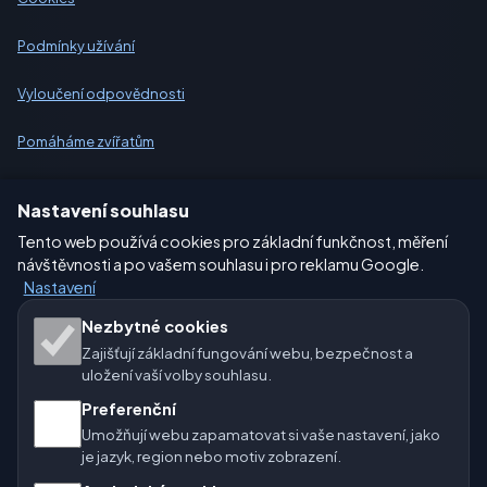
Podmínky užívání
Vyloučení odpovědnosti
Pomáháme zvířatům
Sitemap
Nastavení souhlasu
Tento web používá cookies pro základní funkčnost, měření
Nastavení
návštěvnosti a po vašem souhlasu i pro reklamu Google.
Nastavení
Naše weby o počasí:
Nezbytné cookies
Zajišťují základní fungování webu, bezpečnost a
🇨🇿 Česko
🇭🇷 Chorvatsko
🇧🇬 Bulharsko
uložení vaší volby souhlasu.
Preferenční
🇩🇪🇦🇹🇨🇭 Německo / Rakousko / Švýcarsko
Umožňují webu zapamatovat si vaše nastavení, jako
je jazyk, region nebo motiv zobrazení.
🌎 Latinská Amerika a Španělsko