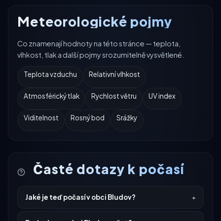
Meteorologické pojmy
Co znamenají hodnoty na této stránce — teplota,
vlhkost, tlak a další pojmy srozumitelně vysvětlené.
Teplota vzduchu
Relativní vlhkost
Atmosférický tlak
Rychlost větru
UV index
Viditelnost
Rosný bod
Srážky
Časté dotazy k počasí
Jaké je teď počasí v obci Bludov?