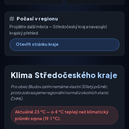
Počasí v regionu
Projděte další města — Středočeský kraj a navazující
krajský přehled.
Otevřít stránku kraje
Klima Středočeského kraje
Pro obec Bludov zatím nemáme vlastní 30letý průměr,
proto zobrazujeme regionální normál z okolních stanic
ČHMÚ.
Aktuálně 23 °C — o 4 °C tepleji než klimatický
průměr srpna (19.1 °C).