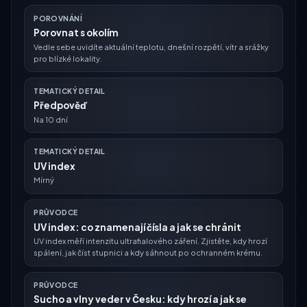
POROVNÁNÍ
Porovnat s okolím
Vedle sebe uvidíte aktuální teplotu, dnešní rozpětí, vítr a srážky
pro blízké lokality.
TEMATICKÝ DETAIL
Předpověď
Na 10 dní
TEMATICKÝ DETAIL
UV index
Mírný
PRŮVODCE
UV index: co znamenají čísla a jak se chránit
UV index měří intenzitu ultrafialového záření. Zjistěte, kdy hrozí
spálení, jak číst stupnici a kdy sáhnout po ochranném krému.
PRŮVODCE
Sucho a vlny veder v Česku: kdy hrozí a jak se