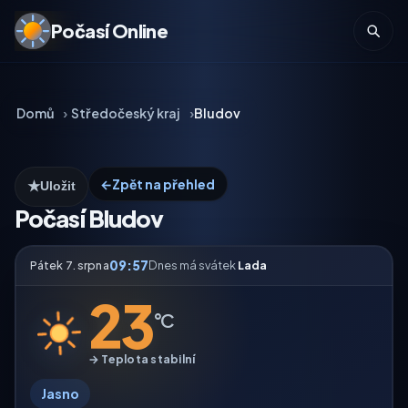
Počasí Online
Domů
Středočeský kraj
Bludov
←
Zpět na přehled
★
Uložit
Počasí Bludov
09:57
Pátek 7. srpna
Dnes má svátek
Lada
23
°C
→ Teplota stabilní
Jasno