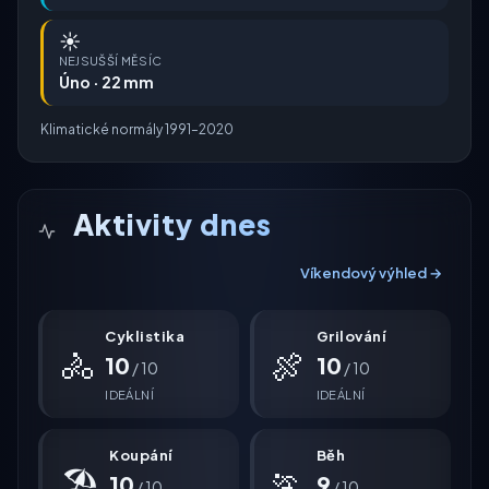
☀️
NEJSUŠŠÍ MĚSÍC
Úno · 22 mm
Klimatické normály 1991–2020
Aktivity dnes
Víkendový výhled →
Cyklistika
Grilování
🚴
🍖
10
10
/ 10
/ 10
IDEÁLNÍ
IDEÁLNÍ
Koupání
Běh
🏖
🏃
10
9
/ 10
/ 10