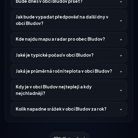
Bude dnes v obci Bludov pršet?
Jak bude vypadat předpověď na další dny v
obci Bludov?
Kde najdu mapu a radar pro obec Bludov?
Jaké je typické počasí v obci Bludov?
Jaká je průměrná roční teplota v obci Bludov?
Kdy je v obci Bludov nejtepleji a kdy
nejchladněji?
Kolik napadne srážek v obci Bludov za rok?