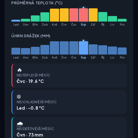
PRŮMĚRNÁ TEPLOTA (°C)
Led
Úno
Bře
Dub
Kvě
Čvn
Čvc
Srp
Zář
Říj
Lis
Pro
ÚHRN SRÁŽEK (MM)
Led
Úno
Bře
Dub
Kvě
Čvn
Čvc
Srp
Zář
Říj
Lis
Pro
🔥
NEJTEPLEJŠÍ MĚSÍC
Čvc · 19.6 °C
❄️
NEJCHLADNĚJŠÍ MĚSÍC
Led · -0.8 °C
🌧️
NEJDEŠTIVĚJŠÍ MĚSÍC
Čvn · 73 mm