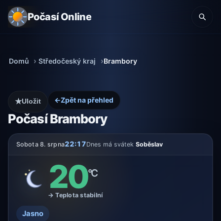
Počasí Online
Domů
Středočeský kraj
Brambory
←
Zpět na přehled
★
Uložit
Počasí Brambory
22:17
Sobota 8. srpna
Dnes má svátek
Soběslav
20
°C
→ Teplota stabilní
Jasno