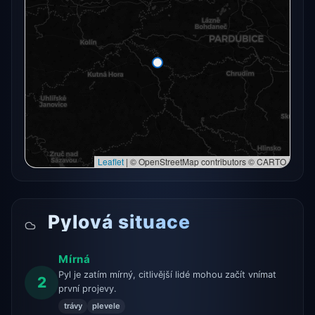
Radarový snímek momentálně není dostupný.
Otevřít v plné mapě
Otevřít v plné mapě →
Zkusit znovu
Leaflet
|
© OpenStreetMap contributors © CARTO
Pylová situace
Mírná
Pyl je zatím mírný, citlivější lidé mohou začít vnímat
2
první projevy.
trávy
plevele