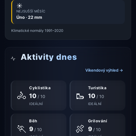
☀️
NEJSUŠŠÍ MĚSÍC
Úno · 22 mm
Klimatické normály 1991–2020
Aktivity dnes
Víkendový výhled →
Cyklistika
Turistika
🚴
🥾
10
10
/ 10
/ 10
IDEÁLNÍ
IDEÁLNÍ
Běh
Grilování
🏃
🍖
9
9
/ 10
/ 10