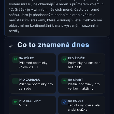
bodem mrazu, nejchladnější je leden s průměrem kolem -1
°C. Srážek je v zimních měsících méně, často ve formě
sněhu. Jaro je přechodným obdobím s oteplováním a
narůstajícími srážkami, které kulminují v létě. Celkově má
oblast mírné kontinentální klima s výraznými sezónními
rozdíly.
Co to znamená dnes
NA VÝLET
PRO ŘIDIČE
Příjemné podmínky,
Podmínky na cestách
kolem 20 °C
bez rizik
PRO ZAHRADU
NA SPORT
Příznivé podmínky pro
Ideální podmínky pro
zahradu
venkovní aktivity
PRO ALERGIKY
NA HOUBY
Mírná
Teplota vyhovuje, ale
chybí srážky