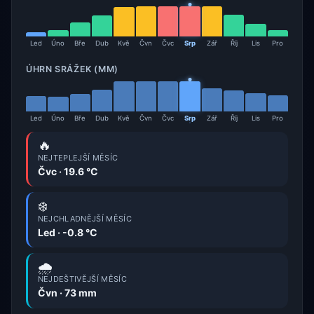
Led
Úno
Bře
Dub
Kvě
Čvn
Čvc
Srp
Zář
Říj
Lis
Pro
ÚHRN SRÁŽEK (MM)
Led
Úno
Bře
Dub
Kvě
Čvn
Čvc
Srp
Zář
Říj
Lis
Pro
🔥
NEJTEPLEJŠÍ MĚSÍC
Čvc · 19.6 °C
❄️
NEJCHLADNĚJŠÍ MĚSÍC
Led · -0.8 °C
🌧️
NEJDEŠTIVĚJŠÍ MĚSÍC
Čvn · 73 mm