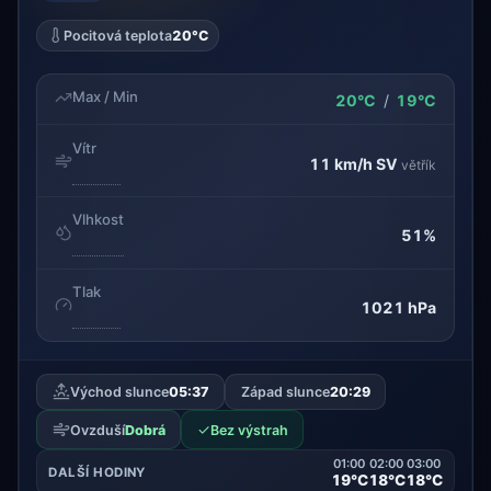
Pocitová teplota
20°C
Max / Min
20°C
/
19°C
Vítr
11 km/h
SV
větřík
Vlhkost
51%
Tlak
1021 hPa
Východ slunce
05:37
Západ slunce
20:29
✓
Ovzduší
Dobrá
Bez výstrah
01:00
02:00
03:00
DALŠÍ HODINY
19°C
18°C
18°C