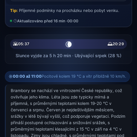
Tip:
Příjemné podmínky na procházku nebo pobyt venku.
Aktualizováno před 16 min ·
00:00
🌘
🌇
🌅
05:37
20:29
Slunce vyjde za 5 h 20 min · Ubývající srpek (28 %)
00:00 až 11:00
Pocitově kolem 19 °C a vítr přibližně 10 km/h.
Brambory se nachází ve vnitrozemí České republiky, což
ovlivňuje jeho klima. Léta jsou zde typicky mírná a
příjemná, s průměrnými teplotami kolem 19-20 °C v
červenci a srpnu. Červen je nejdeštivějším měsícem,
srážky v létě bývají vyšší, což podporuje vegetaci. Podzim
přináší postupné ochlazování a snižování srážek, s
průměrnými teplotami klesajícími z 15 °C v září na 4 °C v
listopadu. Zimy jsou chladné, s průměrnými teplotami pod