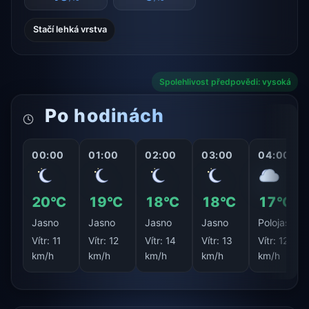
Stačí lehká vrstva
Spolehlivost předpovědi: vysoká
Po hodinách
00:00
01:00
02:00
03:00
04:00
20°C
19°C
18°C
18°C
17°C
Jasno
Jasno
Jasno
Jasno
Polojasno
Vítr:
11
Vítr:
12
Vítr:
14
Vítr:
13
Vítr:
12
km/h
km/h
km/h
km/h
km/h