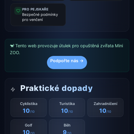
PRO PEJSKAŘE
Bezpečné podmínky
pro venčení
🐒 Tento web provozuje útulek pro opuštěná zvířata Mini
ZOO.
Podpořte nás →
Praktické dopady
Cyklistika
Turistika
Zahradničení
10
10
10
/10
/10
/10
Golf
Běh
10
9
/10
/10