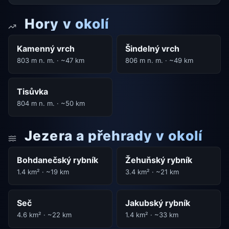
Hory v okolí
Kamenný vrch
Šindelný vrch
803 m n. m. · ~47 km
806 m n. m. · ~49 km
Tisůvka
804 m n. m. · ~50 km
Jezera a přehrady v okolí
Bohdanečský rybník
Žehuňský rybník
1.4 km² · ~19 km
3.4 km² · ~21 km
Seč
Jakubský rybník
4.6 km² · ~22 km
1.4 km² · ~33 km