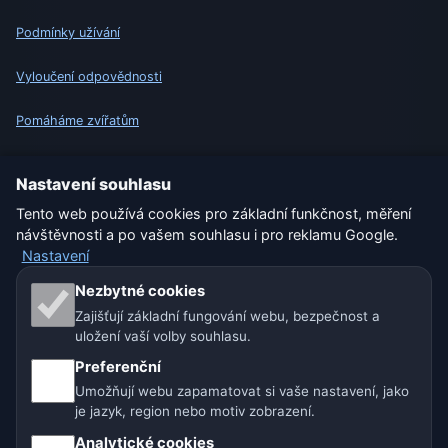
Podmínky užívání
Vyloučení odpovědnosti
Pomáháme zvířatům
Sitemap
Nastavení souhlasu
Tento web používá cookies pro základní funkčnost, měření
Nastavení
návštěvnosti a po vašem souhlasu i pro reklamu Google.
Nastavení
Naše weby o počasí:
Nezbytné cookies
Zajišťují základní fungování webu, bezpečnost a
🇨🇿 Česko
🇭🇷 Chorvatsko
🇧🇬 Bulharsko
uložení vaší volby souhlasu.
Preferenční
🇩🇪🇦🇹🇨🇭 Německo / Rakousko / Švýcarsko
Umožňují webu zapamatovat si vaše nastavení, jako
je jazyk, region nebo motiv zobrazení.
🌎 Latinská Amerika a Španělsko
Analytické cookies