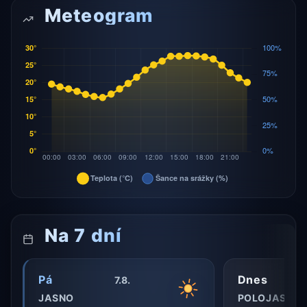
Meteogram
Na 7 dní
Pá
Dnes
7.8.
JASNO
POLOJASNO