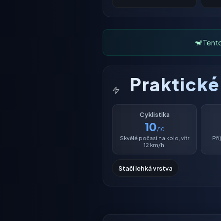
🐒 Tent
Praktick
Cyklistika
10
/10
Skvělé počasí na kolo, vítr
Př
12 km/h.
Stačí lehká vrstva