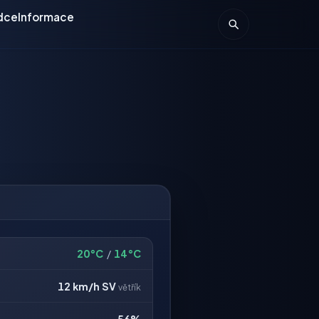
dce
Informace
20°C
/
14°C
12 km/h
SV
větřík