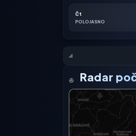
Čt
POLOJASNO
Radar poč
Radarový snímek momentálně n
Otevřít v plné 