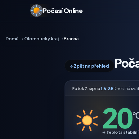
Počasí Online
Domů
Olomoucký kraj
Branná
Poča
←
Zpět na přehled
16:35
Pátek 7. srpna
Dnes má svá
20
°
→ Teplota stabilní