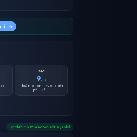
 nás →
Běh
9
/10
 pro
Ideální podmínky pro běh
při 20 °C.
Spolehlivost předpovědi: vysoká