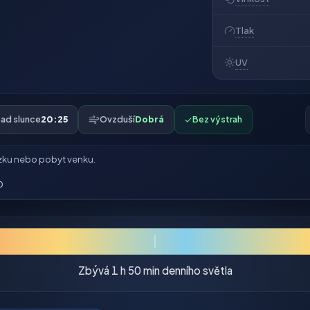
Tlak
UV
ad slunce
20:25
Ovzduší
Dobrá
✓
Bez výstrah
zku nebo pobyt venku.
0
Zbývá 1 h 50 min denního světla