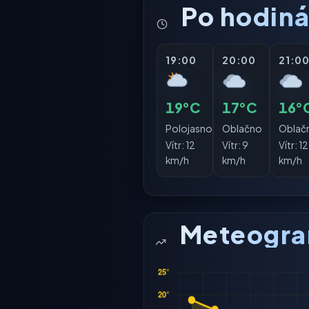
Po hodin
19:00
20:00
21:0
19°C
17°C
16°
Polojasno
Oblačno
Oblač
Vítr:
12
Vítr:
9
Vítr:
12
km/h
km/h
km/h
Meteogr