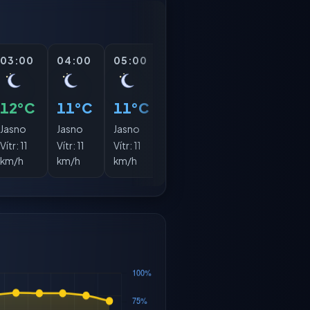
03:00
04:00
05:00
06:00
07:00
08:
12°C
11°C
11°C
11°C
13°C
15°
Jasno
Jasno
Jasno
Jasno
Jasno
Jasn
Vítr:
11
Vítr:
11
Vítr:
11
Vítr:
11
Vítr:
10
Vítr:
km/h
km/h
km/h
km/h
km/h
km/h