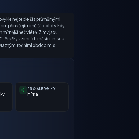
obvykle nejteplejší s průměrnými
m přinášejí mírnější teploty, kdy
mírnější než v létě. Zimy jsou
C. Srážky v zimních měsících jsou
 výraznými ročními obdobími s
PRO ALERGIKY
nky
Mírná