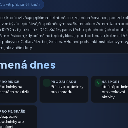
 a vítr přibližně 11 km/h.
, která ovlivňuje její klima. Letní měsíce, zejména červenec, jsou zde 
ven bývá nejdeštivější s průměrnými srážkami kolem 76 mm. Jaro a podzi
0 °C a v říjnu klesá k 10 °C. Srážky jsou v těchto přechodných obdobích 
ším měsícem, kdy průměrné teploty klesají pod bod mrazu, kolem -1,5 °
é pokrývce. Celkově lze říci, že klima v Branné je charakteristické svými
, ale vlhčími léty.
amená dnes
PRO ŘIDIČE
PRO ZAHRADU
NA SPORT
Podmínky na
Příznivé podmínky
Ideální podmí
cestách bez rizik
pro zahradu
pro venkovní
aktivity
PRO PEJSKAŘE
Bezpečné
podmínky pro
venčení