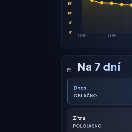
Na 7 dní
Dnes
OBLAČNO
Zítra
POLOJASNO