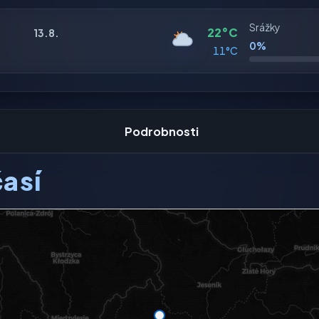
Srážky
22°C
13.8.
0%
11°C
Podrobnosti
así
ení dostupný.
mapě