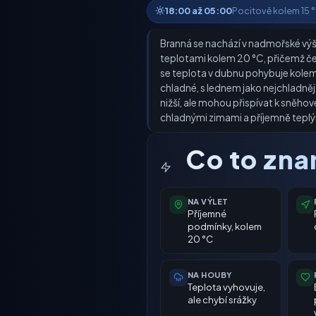
18:00 až 05:00
Pocitově kolem 15 °C
Branná se nachází v nadmořské výšce
teplotami kolem 20 °C, přičemž čer
se teplota v dubnu pohybuje kolem 1
chladné, s lednem jako nejchladněj
nižší, ale mohou přispívat k sněhov
chladnými zimami a příjemně teplými
Co to zn
NA VÝLET
Příjemné
podmínky, kolem
20 °C
NA HOUBY
Teplota vyhovuje,
ale chybí srážky