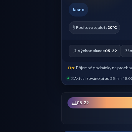
Jasno
Pocitová teplota
20°C
Východ slunce
05:29
Záp
Tip:
Příjemné podmínky na prochá
Aktualizováno před 35 min ·
18:0
🌅
05:29