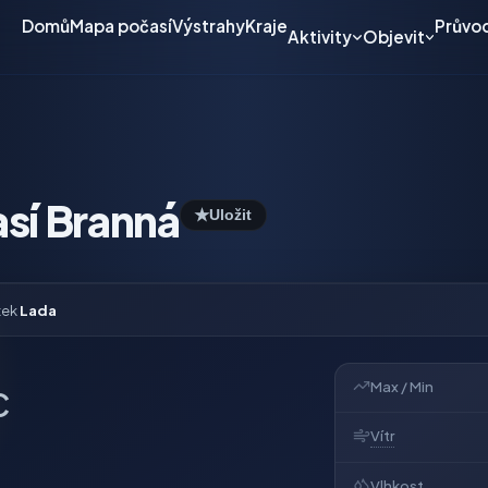
Domů
Mapa počasí
Výstrahy
Kraje
Průvo
Aktivity
Objevit
sí Branná
★
Uložit
tek
Lada
Max / Min
C
Vítr
Vlhkost