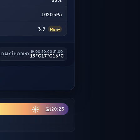
56%
1020 hPa
3,9
Mírný
19:00
20:00
21:00
DALŠÍ HODINY
19°C
17°C
16°C
☀
🌇
20:25