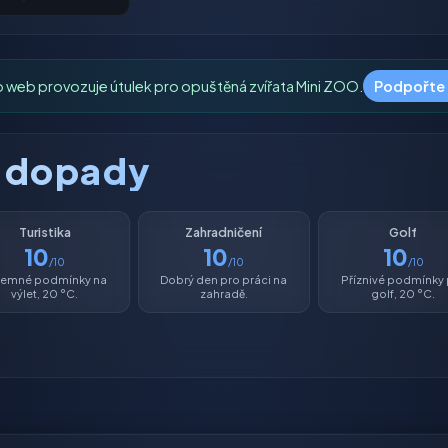
o web provozuje útulek pro opuštěná zvířata Mini ZOO.
Podpořte
é dopady
Turistika
Zahradničení
Golf
10
10
10
/10
/10
/10
íjemné podmínky na
Dobrý den pro práci na
Příznivé podmínky
výlet, 20 °C.
zahradě.
golf, 20 °C.