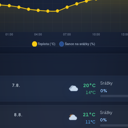
Srážky
20°C
7.8.
0%
14°C
Srážky
21°C
8.8.
0%
11°C