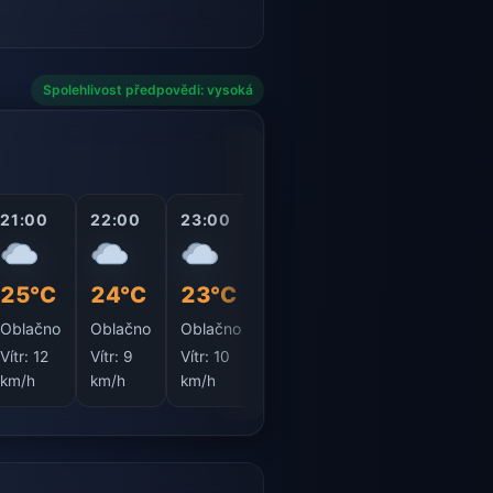
Spolehlivost předpovědi: vysoká
21:00
22:00
23:00
00:00
01:00
02:0
25°C
24°C
23°C
22°C
21°C
20°
Oblačno
Oblačno
Oblačno
Oblačno
Oblačno
Obla
Vítr:
12
Vítr:
9
Vítr:
10
Vítr:
13
Vítr:
14
Vítr:
1
km/h
km/h
km/h
km/h
km/h
km/h