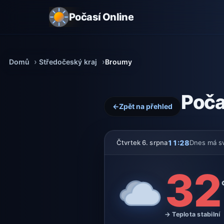
Počasí Online
Domů
Středočeský kraj
Broumy
Poča
←
Zpět na přehled
11:28
Čtvrtek 6. srpna
Dnes má s
32
→ Teplota stabilní