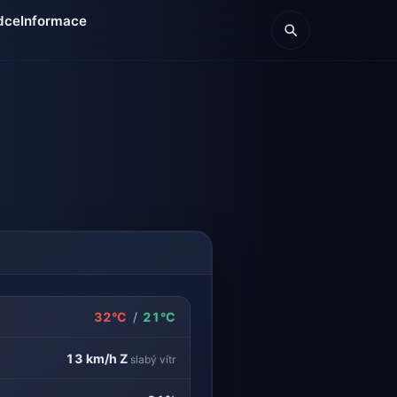
dce
Informace
32°C
/
21°C
13 km/h
Z
slabý vítr