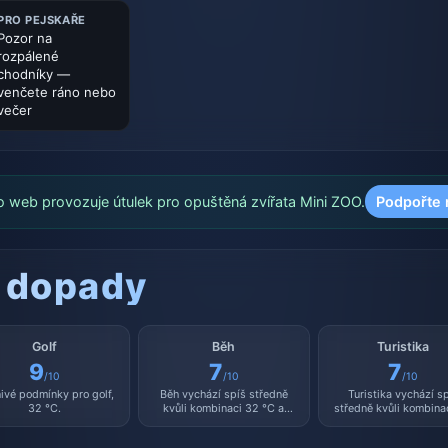
PRO PEJSKAŘE
Pozor na
rozpálené
chodníky —
venčete ráno nebo
večer
o web provozuje útulek pro opuštěná zvířata Mini ZOO.
Podpořte 
 dopady
Golf
Běh
Turistika
9
7
7
/10
/10
/10
nivé podmínky pro golf,
Běh vychází spíš středně
Turistika vychází s
32 °C.
kvůli kombinaci 32 °C a
středně kvůli kombina
vlhkosti 31 %.
°C a vlhkosti 31 %