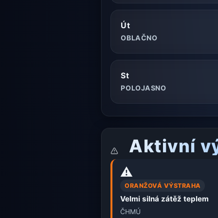
Út
OBLAČNO
St
POLOJASNO
Aktivní v
⚠️
ORANŽOVÁ VÝSTRAHA
Velmi silná zátěž teplem
ČHMÚ