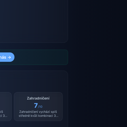
nás →
Zahradničení
7
/10
píš
Zahradničení vychází spíš
ci 32
středně kvůli kombinaci 32
.
°C a vlhkosti 31 %.