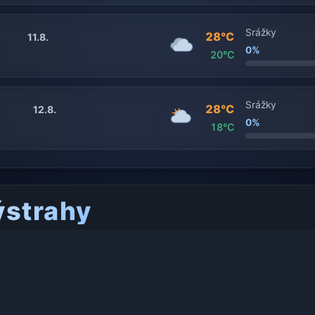
Srážky
28°C
11.8.
0%
20°C
Srážky
28°C
12.8.
0%
18°C
ýstrahy