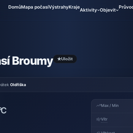
Domů
Mapa počasí
Výstrahy
Kraje
Průvo
Aktivity
Objevit
sí Broumy
★
Uložit
vátek
Oldřiška
Max / Min
°C
Vítr