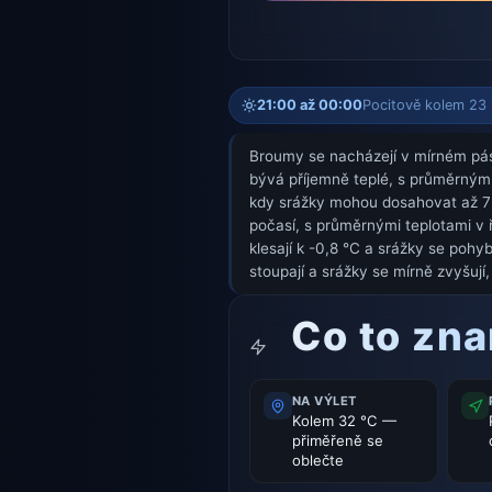
21:00 až 00:00
Pocitově kolem 23 °
Broumy se nacházejí v mírném pás
bývá příjemně teplé, s průměrnými
kdy srážky mohou dosahovat až 73
počasí, s průměrnými teplotami v 
klesají k -0,8 °C a srážky se poh
stoupají a srážky se mírně zvyšují,
Co to zn
NA VÝLET
Kolem 32 °C —
přiměřeně se
oblečte