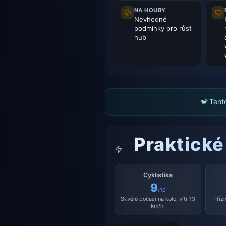
NA HOUBY
Nevhodné
podmínky pro růst
hub
🐒 Tent
Praktické
Cyklistika
9
/10
Skvělé počasí na kolo, vítr 13
Příz
km/h.