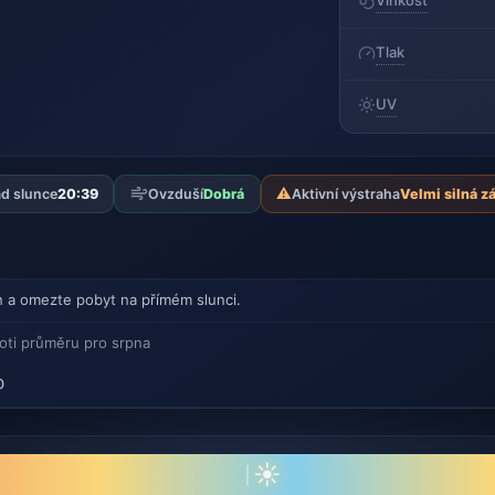
Vlhkost
Tlak
UV
⚠️
d slunce
20:39
Ovzduší
Dobrá
Aktivní výstraha
Velmi silná z
n a omezte pobyt na přímém slunci.
oti průměru pro srpna
0
☀