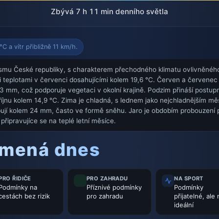
Zbývá 7 h 11 min denního světla
C a vítr přibližně 11 km/h.
mu České republiky, s charakterem přechodného klimatu ovlivněnéh
 teplotami v červenci dosahujícími kolem 19,6 °C. Červen a červenec j
 mm, což podporuje vegetaci v okolní krajině. Podzim přináší postup
říjnu kolem 14,9 °C. Zima je chladná, s lednem jako nejchladnějším m
ybují kolem 24 mm, často ve formě sněhu. Jaro je obdobím probouzení 
 připravujíce se na teplé letní měsíce.
amená dnes
PRO ŘIDIČE
PRO ZAHRADU
NA SPORT
Podmínky na
Příznivé podmínky
Podmínky
cestách bez rizik
pro zahradu
přijatelné, ale
ideální