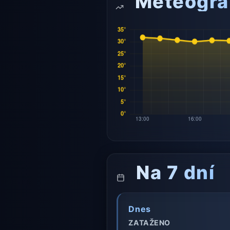
Meteogr
Na 7 dní
Dnes
ZATAŽENO