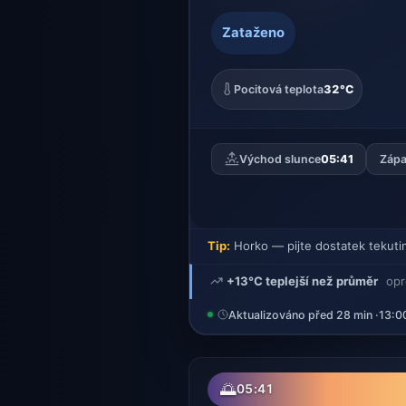
Zataženo
Pocitová teplota
32°C
Východ slunce
05:41
Zápa
Tip:
Horko — pijte dostatek tekuti
+13°C teplejší než průměr
opr
Aktualizováno před 28 min ·
13:0
🌅
05:41