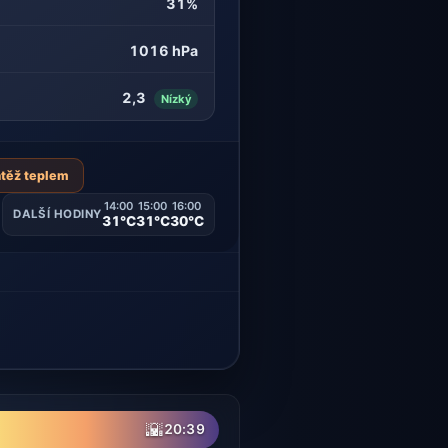
31%
1016 hPa
2,3
Nízký
átěž teplem
14:00
15:00
16:00
DALŠÍ HODINY
31°C
31°C
30°C
🌇
20:39