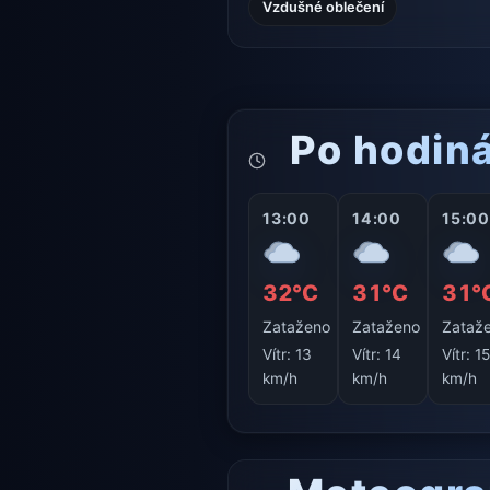
Vzdušné oblečení
Po hodin
13:00
14:00
15:00
32°C
31°C
31°
Zataženo
Zataženo
Zataž
Vítr:
13
Vítr:
14
Vítr:
1
km/h
km/h
km/h