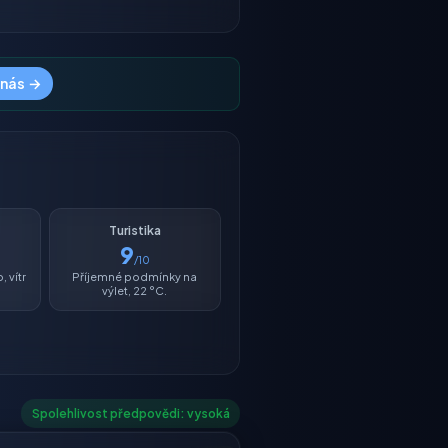
 nás →
Turistika
9
/10
 vítr
Příjemné podmínky na
výlet, 22 °C.
Spolehlivost předpovědi: vysoká