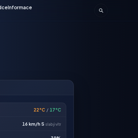
dce
Informace
22°C
/
17°C
16 km/h
S
slabý vítr