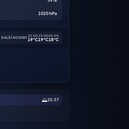
39%
1020 hPa
22:00
23:00
00:00
DALŠÍ HODINY
19°C
19°C
18°C
🌅
20:37