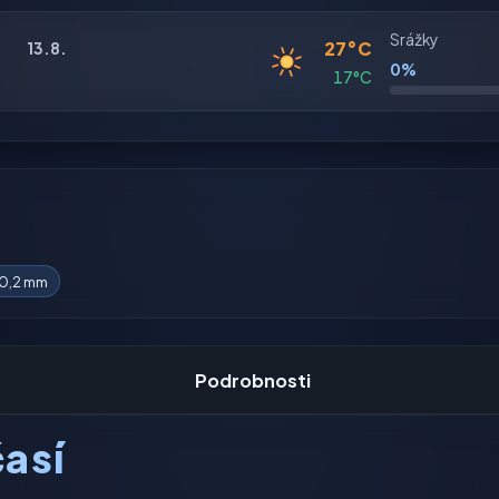
Srážky
27°C
13.8.
0%
17°C
0,2 mm
Podrobnosti
así