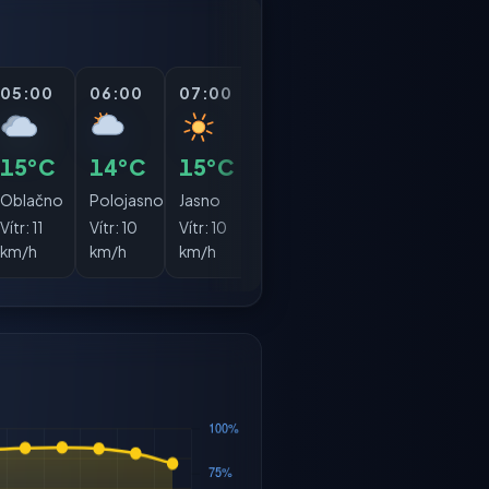
05:00
06:00
07:00
08:00
09:00
10:0
15°C
14°C
15°C
17°C
19°C
21°
Oblačno
Polojasno
Jasno
Jasno
Jasno
Jasn
Vítr:
11
Vítr:
10
Vítr:
10
Vítr:
9
Vítr:
9
Vítr:
km/h
km/h
km/h
km/h
km/h
km/h