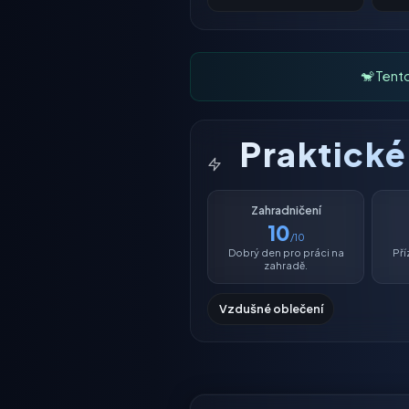
🐒 Tent
Praktick
Zahradničení
10
/10
Dobrý den pro práci na
Pří
zahradě.
Vzdušné oblečení