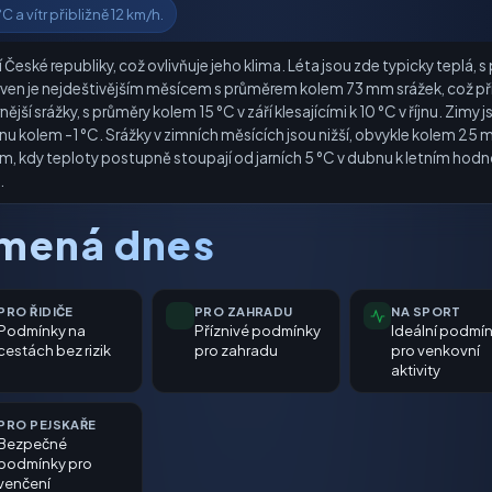
 a vítr přibližně 12 km/h.
České republiky, což ovlivňuje jeho klima. Léta jsou zde typicky teplá,
erven je nejdeštivějším měsícem s průměrem kolem 73 mm srážek, což př
jší srážky, s průměry kolem 15 °C v září klesajícími k 10 °C v říjnu. Zimy
u kolem -1 °C. Srážky v zimních měsících jsou nižší, obvykle kolem 25
 kdy teploty postupně stoupají od jarních 5 °C v dubnu k letním hodnot
.
amená dnes
PRO ŘIDIČE
PRO ZAHRADU
NA SPORT
Podmínky na
Příznivé podmínky
Ideální podmí
cestách bez rizik
pro zahradu
pro venkovní
aktivity
PRO PEJSKAŘE
Bezpečné
podmínky pro
venčení