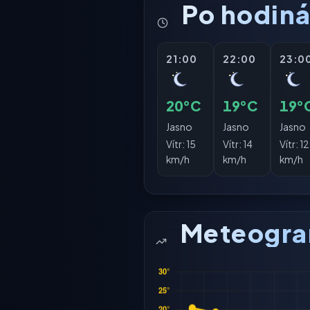
Po hodin
21:00
22:00
23:0
20°C
19°C
19°
Jasno
Jasno
Jasno
Vítr:
15
Vítr:
14
Vítr:
12
km/h
km/h
km/h
Meteogr