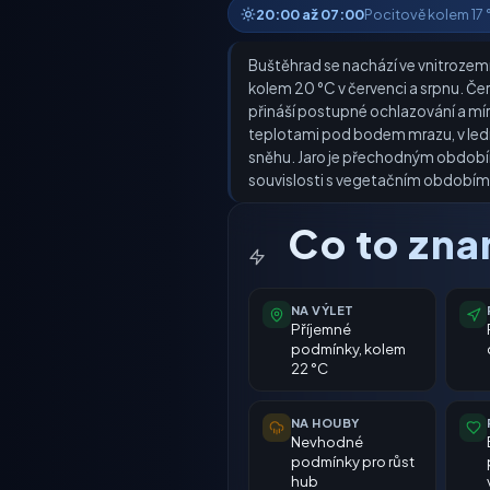
20:00 až 07:00
Pocitově kolem 17 °C
Buštěhrad se nachází ve vnitrozemí 
kolem 20 °C v červenci a srpnu. Č
přináší postupné ochlazování a mírně
teplotami pod bodem mrazu, v ledn
sněhu. Jaro je přechodným obdobím,
souvislosti s vegetačním obdobím
Co to zn
NA VÝLET
Příjemné
podmínky, kolem
22 °C
NA HOUBY
Nevhodné
podmínky pro růst
hub