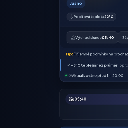
Jasno
Pocitová teplota
22°C
Východ slunce
05:40
Zá
Tip:
Příjemné podmínky na prochá
+3°C teplejší než průměr
opro
Aktualizováno před 1 h ·
20:00
🌇
05:40