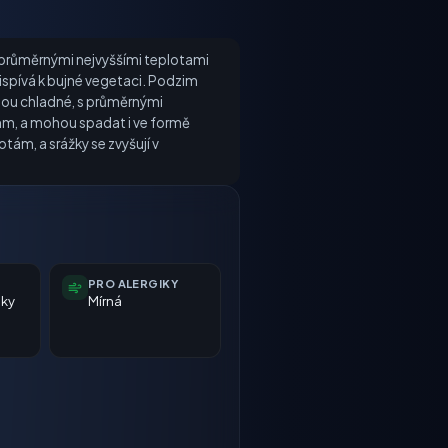
 s průměrnými nejvyššími teplotami
ispívá k bujné vegetaci. Podzim
 jsou chladné, s průměrnými
 mm, a mohou spadat i ve formě
ám, a srážky se zvyšují v
PRO ALERGIKY
nky
Mírná