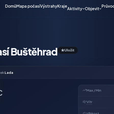
Domů
Mapa počasí
Výstrahy
Kraje
Průvo
Aktivity
Objevit
sí Buštěhrad
★
Uložit
tek
Lada
Max / Min
C
Vítr
Vlhkost