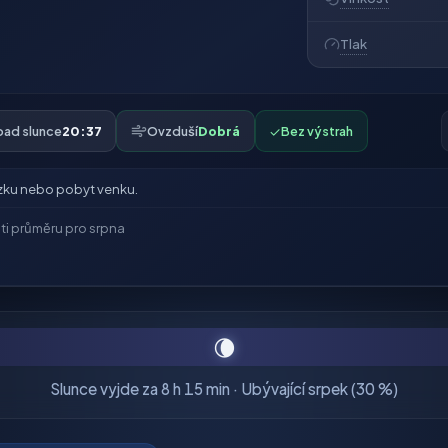
Tlak
pad slunce
20:37
Ovzduší
Dobrá
✓
Bez výstrah
zku nebo pobyt venku.
ti průměru pro srpna
🌘
Slunce vyjde za 8 h 15 min · Ubývající srpek (30 %)