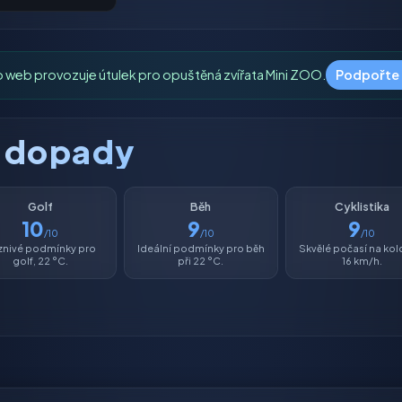
o web provozuje útulek pro opuštěná zvířata Mini ZOO.
Podpořte
é dopady
Golf
Běh
Cyklistika
10
9
9
/10
/10
/10
znivé podmínky pro
Ideální podmínky pro běh
Skvělé počasí na kolo,
golf, 22 °C.
při 22 °C.
16 km/h.