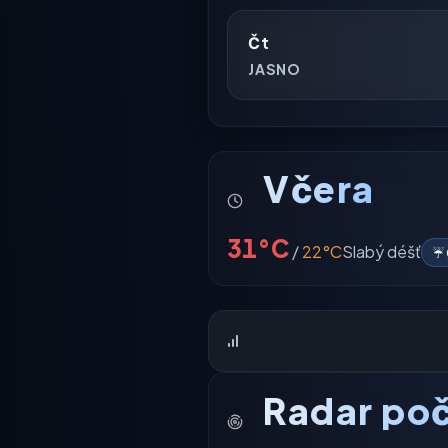
Čt
JASNO
Včera
31°C
/
22°C
Slabý déšť
☔ 
Radar poč