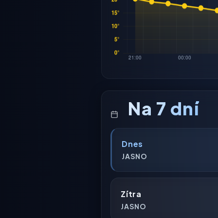
Na 7 dní
Dnes
JASNO
Zítra
JASNO