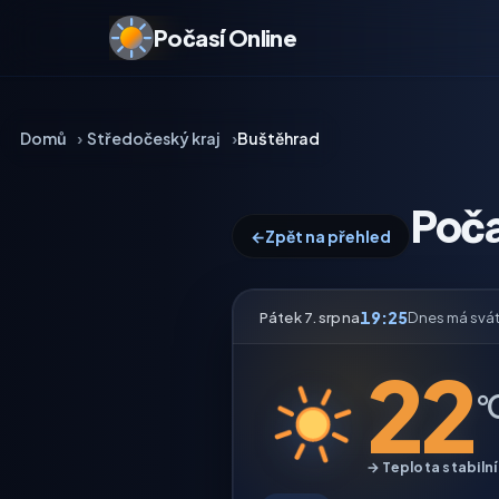
Počasí Online
Domů
Středočeský kraj
Buštěhrad
Poča
←
Zpět na přehled
19:25
Pátek 7. srpna
Dnes má svá
22
°
→ Teplota stabilní