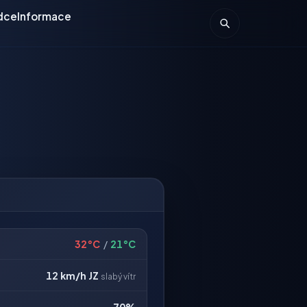
dce
Informace
32°C
/
21°C
12 km/h
JZ
slabý vítr