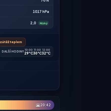
70%
1017 hPa
2,0
Nízký
á zátěž teplem
10:00
11:00
12:00
DALŠÍ HODINY
29°C
30°C
32°C
🌇
20:42