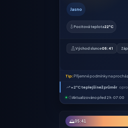
Jasno
Pocitová teplota
22°C
Východ slunce
05:41
Záp
Tip:
Příjemné podmínky na procház
+2°C teplejší než průměr
opro
Aktualizováno před 2 h ·
07:00
🌅
05:41