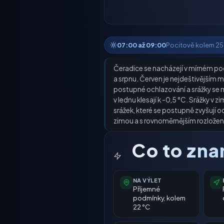
07:00 až 09:00
Pocitově kolem 25 °C
Čeradice se nacházejí v mírném po
a srpnu. Červen je nejdeštivějším 
postupné ochlazování a srážky se m
v lednu klesají k -0,5 °C. Srážky v
srážek, které se postupně zvyšují 
zimou a s rovnoměrnějším rozložení
Co to zn
NA VÝLET
Příjemné
podmínky, kolem
22 °C