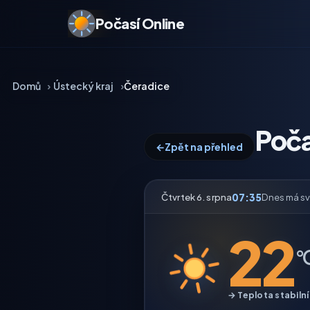
Počasí Online
Domů
Ústecký kraj
Čeradice
Poča
←
Zpět na přehled
07:35
Čtvrtek 6. srpna
Dnes má s
22
°
→ Teplota stabilní