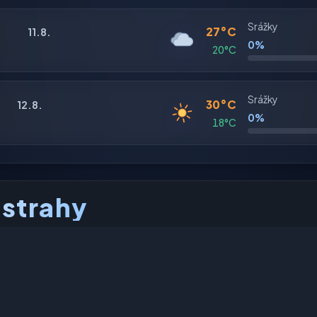
Srážky
27°C
11.8.
0%
20°C
Srážky
30°C
12.8.
0%
18°C
ýstrahy