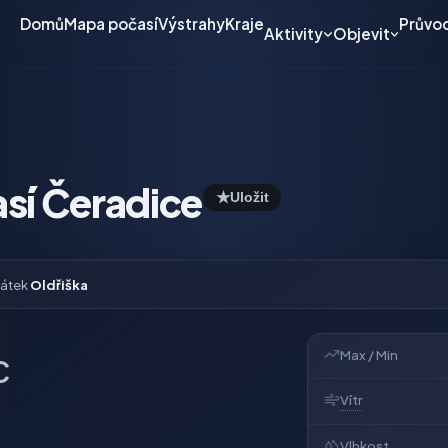
Domů
Mapa počasí
Výstrahy
Kraje
Průvo
Aktivity
Objevit
sí Čeradice
★
Uložit
vátek
Oldřiška
Max / Min
C
Vítr
Vlhkost