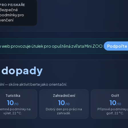
PRO PEJSKAŘE
Bezpečné
podmínky pro
venčení
o web provozuje útulek pro opuštěná zvířata Mini ZOO.
Podpořte
é dopady
í — skóre aktivit berte jako orientační.
Turistika
Zahradničení
Golf
10
10
10
/10
/10
/10
íjemné podmínky na
Dobrý den pro práci na
Příznivé podmínky
výlet, 22 °C.
zahradě.
golf, 22 °C.