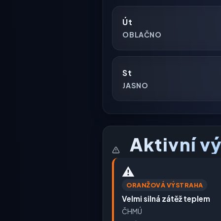
Út
OBLAČNO
St
JASNO
Aktivní v
⚠️
ORANŽOVÁ VÝSTRAHA
Velmi silná zátěž teplem
ČHMÚ