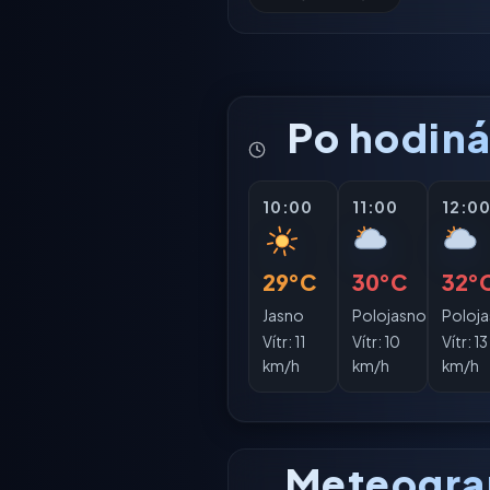
Po hodin
10:00
11:00
12:0
29°C
30°C
32°
Jasno
Polojasno
Poloj
Vítr:
11
Vítr:
10
Vítr:
13
km/h
km/h
km/h
Meteogr