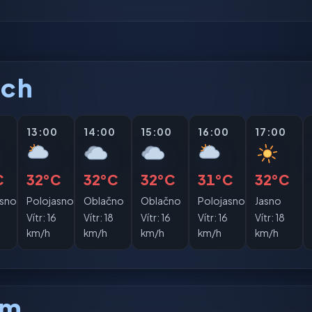
ách
0
13:00
14:00
15:00
16:00
17:00
C
32°C
32°C
32°C
31°C
32°C
asno
Polojasno
Oblačno
Oblačno
Polojasno
Jasno
Vítr:
16
Vítr:
18
Vítr:
16
Vítr:
16
Vítr:
18
km/h
km/h
km/h
km/h
km/h
am