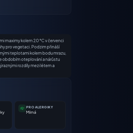
ými maximy kolem 20 °C v červenci
áhy pro vegetaci. Podzim přináší
měrnými teplotami kolem bodu mrazu,
o je obdobím oteplování a nárůstu
výraznými rozdíly mezi létem a
PRO ALERGIKY
nky
Mírná