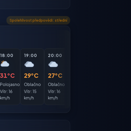
Spolehlivost předpovědi: střední
18:00
19:00
20:00
21:00
22:00
23:0
31°C
29°C
27°C
26°C
25°C
23°
Polojasno
Oblačno
Oblačno
Oblačno
Oblačno
Obla
Vítr:
16
Vítr:
15
Vítr:
16
Vítr:
12
Vítr:
13
Vítr:
1
km/h
km/h
km/h
km/h
km/h
km/h