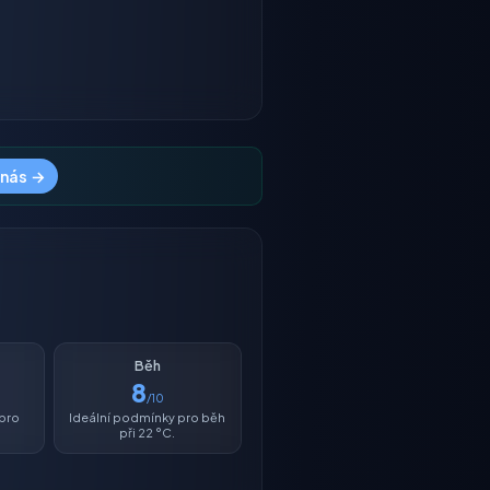
 nás →
Běh
8
/10
 pro
Ideální podmínky pro běh
při 22 °C.