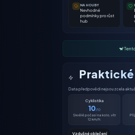
NA HOUBY
Nevhodné
podmínky pro růst
hub
🐒 Tent
Praktick
Data předpovědi nejsou zcela aktuáln
Cyklistika
10
/10
Skvělé počasí na kolo, vítr
Př
12 km/h.
Vzdušné oblečení