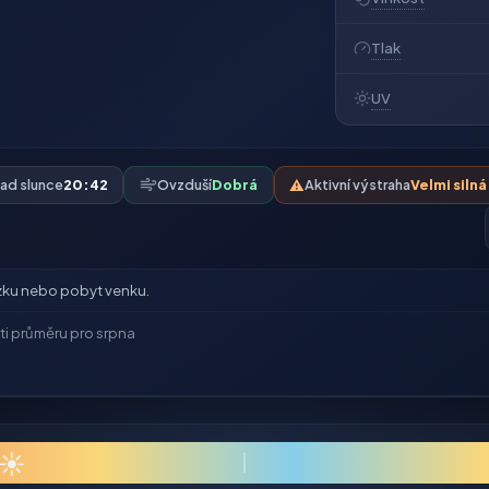
Tlak
UV
ad slunce
20:42
Ovzduší
Dobrá
⚠️
Aktivní výstraha
Velmi siln
ku nebo pobyt venku.
ti průměru pro srpna
☀