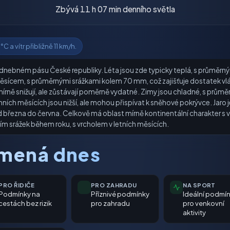
Zbývá 11 h 07 min denního světla
 a vítr přibližně 11 km/h.
dnebném pásu České republiky. Léta jsou zde typicky teplá, s průměrn
měsícem, s průměrnými srážkami kolem 70 mm, což zajišťuje dostatek vl
írně snižují, ale zůstávají poměrně vydatné. Zimy jsou chladné, s prů
 zimních měsících jsou nižší, ale mohou přispívat k sněhové pokrývce. Jar
od března do června. Celkově má oblast mírně kontinentální charakter s 
m srážek během roku, s vrcholem v letních měsících.
amená dnes
PRO ŘIDIČE
PRO ZAHRADU
NA SPORT
Podmínky na
Příznivé podmínky
Ideální podmí
cestách bez rizik
pro zahradu
pro venkovní
aktivity