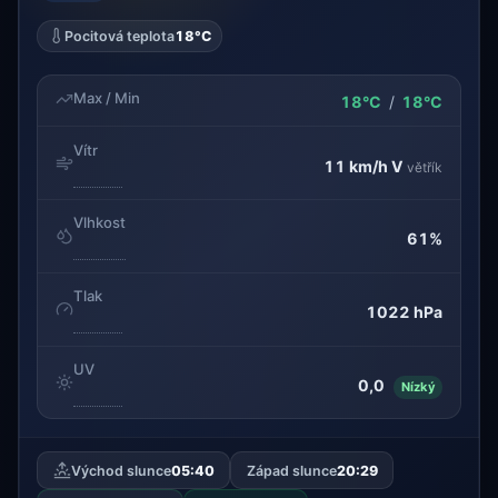
Pocitová teplota
18°C
Max / Min
18°C
/
18°C
Vítr
11 km/h
V
větřík
Vlhkost
61%
Tlak
1022 hPa
UV
0,0
Nízký
Východ slunce
05:40
Západ slunce
20:29