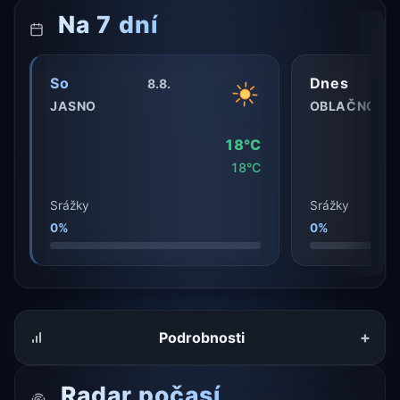
Na 7 dní
So
Dnes
8.8.
JASNO
OBLAČNO
18°C
18°C
Srážky
Srážky
0%
0%
+
Podrobnosti
Radar počasí