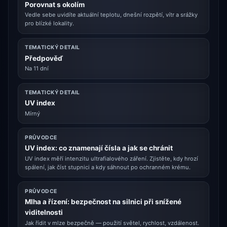
Porovnat s okolím
Vedle sebe uvidíte aktuální teplotu, dnešní rozpětí, vítr a srážky
pro blízké lokality.
TEMATICKÝ DETAIL
Předpověď
Na 11 dní
TEMATICKÝ DETAIL
UV index
Mírný
PRŮVODCE
UV index: co znamenají čísla a jak se chránit
UV index měří intenzitu ultrafialového záření. Zjistěte, kdy hrozí
spálení, jak číst stupnici a kdy sáhnout po ochranném krému.
PRŮVODCE
Mlha a řízení: bezpečnost na silnici při snížené
viditelnosti
Jak řídit v mlze bezpečně — použití světel, rychlost, vzdálenost.