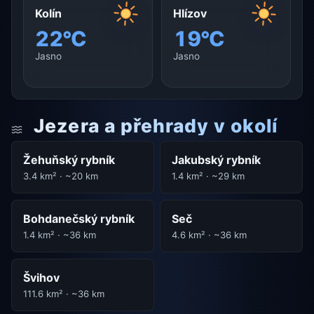
Kolín
Hlízov
22°C
19°C
Jasno
Jasno
Jezera a přehrady v okolí
Žehuňský rybník
Jakubský rybník
3.4 km² · ~20 km
1.4 km² · ~29 km
Bohdanečský rybník
Seč
1.4 km² · ~36 km
4.6 km² · ~36 km
Švihov
111.6 km² · ~36 km