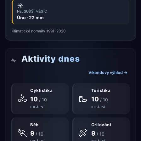
☀️
NEJSUŠŠÍ MĚSÍC
Úno · 22 mm
Klimatické normály 1991–2020
Aktivity dnes
Víkendový výhled →
Cyklistika
Turistika
🚴
🥾
10
10
/ 10
/ 10
IDEÁLNÍ
IDEÁLNÍ
Běh
Grilování
🏃
🍖
9
9
/ 10
/ 10