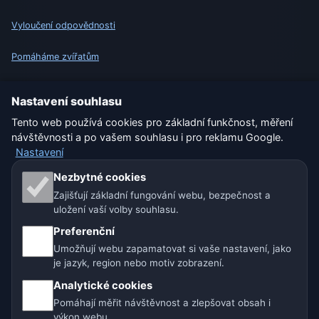
Vyloučení odpovědnosti
Pomáháme zvířatům
Sitemap
Nastavení souhlasu
Tento web používá cookies pro základní funkčnost, měření
Nastavení
návštěvnosti a po vašem souhlasu i pro reklamu Google.
Nastavení
Naše weby o počasí:
Nezbytné cookies
Zajišťují základní fungování webu, bezpečnost a
🇨🇿 Česko
🇭🇷 Chorvatsko
🇧🇬 Bulharsko
uložení vaší volby souhlasu.
Preferenční
🇩🇪🇦🇹🇨🇭 Německo / Rakousko / Švýcarsko
Umožňují webu zapamatovat si vaše nastavení, jako
je jazyk, region nebo motiv zobrazení.
🌎 Latinská Amerika a Španělsko
Analytické cookies
🇮🇳 Jižní a jihovýchodní Asie
🌍 Mezinárodní síť počasí
Pomáhají měřit návštěvnost a zlepšovat obsah i
výkon webu.