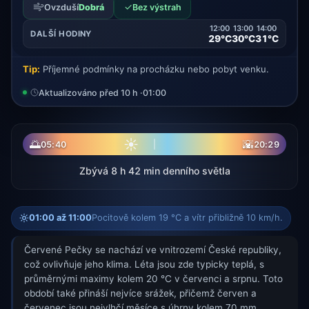
✓
Ovzduší
Dobrá
Bez výstrah
12:00
13:00
14:00
DALŠÍ HODINY
29°C
30°C
31°C
Tip:
Příjemné podmínky na procházku nebo pobyt venku.
Aktualizováno před 10 h ·
01:00
☀
🌅
🌇
05:40
20:29
Zbývá 8 h 42 min denního světla
01:00 až 11:00
Pocitově kolem 19 °C a vítr přibližně 10 km/h.
Červené Pečky se nachází ve vnitrozemí České republiky,
což ovlivňuje jeho klima. Léta jsou zde typicky teplá, s
průměrnými maximy kolem 20 °C v červenci a srpnu. Toto
období také přináší nejvíce srážek, přičemž červen a
červenec jsou nejvlhčí měsíce s úhrny kolem 70 mm.