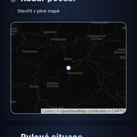
Otevřít v plné mapě
Radarový snímek momentálně není dostupný.
Otevřít v plné mapě
Otevřít v plné mapě →
Zkusit znovu
Leaflet
|
© OpenStreetMap contributors © CARTO
Pylová situace