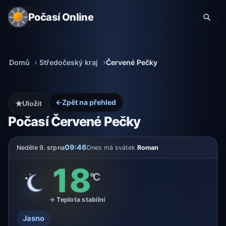
Počasí Online
Domů
Středočeský kraj
Červené Pečky
←
Zpět na přehled
★
Uložit
Počasí Červené Pečky
09:46
Neděle 9. srpna
Dnes má svátek
Roman
18
°C
→ Teplota stabilní
Jasno