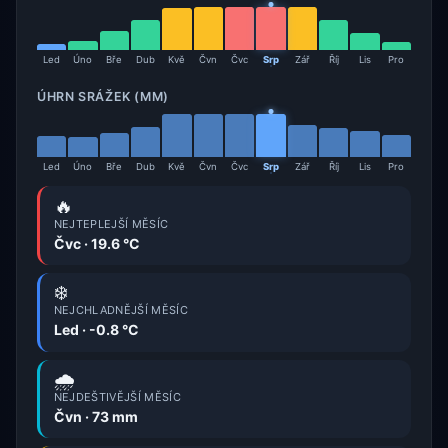
Led
Úno
Bře
Dub
Kvě
Čvn
Čvc
Srp
Zář
Říj
Lis
Pro
ÚHRN SRÁŽEK (MM)
Led
Úno
Bře
Dub
Kvě
Čvn
Čvc
Srp
Zář
Říj
Lis
Pro
🔥
NEJTEPLEJŠÍ MĚSÍC
Čvc · 19.6 °C
❄️
NEJCHLADNĚJŠÍ MĚSÍC
Led · -0.8 °C
🌧️
NEJDEŠTIVĚJŠÍ MĚSÍC
Čvn · 73 mm