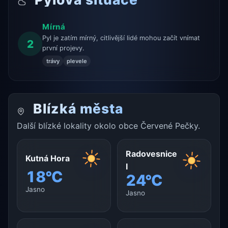
Mírná
Pyl je zatím mírný, citlivější lidé mohou začít vnímat
2
první projevy.
trávy
plevele
Blízká města
Další blízké lokality okolo obce Červené Pečky.
Radovesnice
Kutná Hora
I
18°C
24°C
Jasno
Jasno