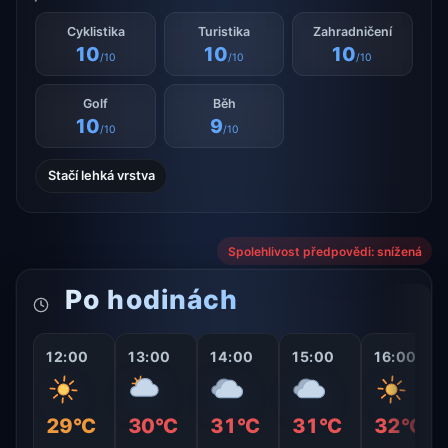
Cyklistika
Turistika
Zahradničení
10
10
10
/10
/10
/10
Golf
Běh
10
9
/10
/10
Stačí lehká vrstva
Spolehlivost předpovědi: snížená
Po hodinách
12:00
13:00
14:00
15:00
16:00
29°C
30°C
31°C
31°C
32°C