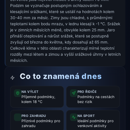
Podzim se vyznačuje postupným ochlazováním a
klesajícími srážkami, které se ustálí na hodnotách kolem
30-40 mm za měsíc. Zimy jsou chladné, s průměrnými
teplotami kolem bodu mrazu, v lednu klesají k -1 °C. Srážek
je v zimních měsících méně, obvykle kolem 25 mm. Jaro
přináší oteplování a nárůst srážek, které se postupně
zvyšují od března do května, kdy dosahují až 65 mm.
Celkově klima v této oblasti charakterizují mírné teplotní
rozdíly mezi létem a zimou a vyšší srážkové úhrny v letních
měsících.
Co to znamená dnes
NA VÝLET
PRO ŘIDIČE
Příjemné podmínky,
Podmínky na cestách
kolem 18 °C
bez rizik
PRO ZAHRADU
NA SPORT
Příznivé podmínky pro
Ideální podmínky pro
zahradu
venkovní aktivity