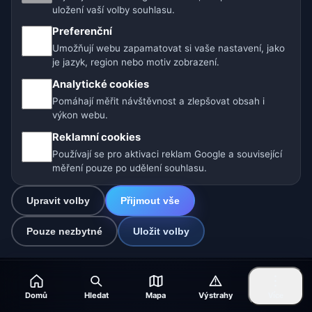
🇨🇿 Česko
🇭🇷 Chorvatsko
🇧🇬 Bulharsko
uložení vaší volby souhlasu.
Preferenční
🇩🇪🇦🇹🇨🇭 Německo / Rakousko / Švýcarsko
Umožňují webu zapamatovat si vaše nastavení, jako
je jazyk, region nebo motiv zobrazení.
🌎 Latinská Amerika a Španělsko
Analytické cookies
🇮🇳 Jižní a jihovýchodní Asie
🌍 Mezinárodní síť počasí
Pomáhají měřit návštěvnost a zlepšovat obsah i
výkon webu.
Provozovatel: Spolek Minizoo.cz z.s. | IČO: 21135550 |
Reklamní cookies
info@pocasi.online
Používají se pro aktivaci reklam Google a související
© 2026 Počasí Online · Meteorologická data: MET Norway · Open-
měření pouze po udělení souhlasu.
Meteo. Výstrahy počasí: ČHMÚ.
Upravit volby
Přijmout vše
Pouze nezbytné
Uložit volby
Domů
Hledat
Mapa
Výstrahy
Více