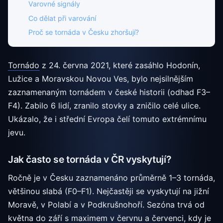
Varovné signály
Co dělat při varování
Proč se tornáda v Česku zhoršují?
Tornádo
z 24. června 2021, které zasáhlo Hodonín,
Lužice a Moravskou Novou Ves, bylo nejsilnějším
zaznamenaným tornádem v české historii (odhad F3–
F4). Zabilo 6 lidí, zranilo stovky a zničilo celé ulice.
Ukázalo, že i střední Evropa čelí tomuto extrémnímu
jevu.
Jak často se tornáda v ČR vyskytují?
Ročně je v Česku zaznamenáno průměrně 1–3 tornáda,
většinou slabá (F0–F1). Nejčastěji se vyskytují na jižní
Moravě, v Polabí a v Podkrušnohoří. Sezóna trvá od
května do září s maximem v červnu a červenci, kdy je