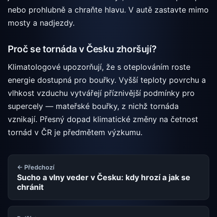
nebo prohlubně a chraňte hlavu. V autě zastavte mimo
mosty a nadjezdy.
Proč se tornáda v Česku zhoršují?
Klimatologové upozorňují, že s oteplováním roste
energie dostupná pro bouřky. Vyšší teploty povrchu a
vlhkost vzduchu vytvářejí příznivější podmínky pro
supercely — mateřské bouřky, z nichž tornáda
vznikají. Přesný dopad klimatické změny na četnost
tornád v ČR je předmětem výzkumu.
← Předchozí
Sucho a vlny veder v Česku: kdy hrozí a jak se
chránit