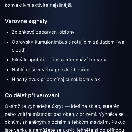
konvektivní aktivita nejsilnější.
Varovné signály
Zelenkavé zabarvení oblohy
Obrovský kumulonimbus s rotujícím základem (wall
cloud)
Silný krupobití — často předchází tornádu
Náhlé utišení větru po silné bouřce
Hlasitý zvuk připomínající nákladní vlak
Co dělat při varování
Okamžitě vyhledejte úkryt — ideálně sklep, suterén
nebo vnitřní místnost bez oken v přízemí. Vyhněte se
oknům, skleněným plochám a lehkým stavbám. Pokud
jste venku a nemůžete se ukrýt, lehněte si do příkopu