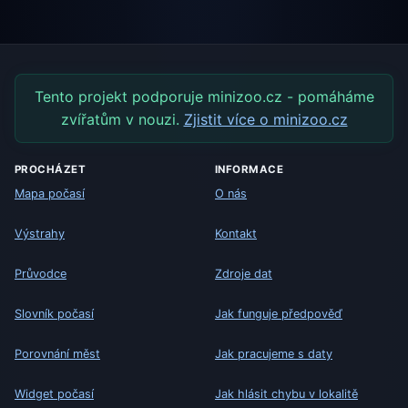
Tento projekt podporuje minizoo.cz - pomáháme
zvířatům v nouzi.
Zjistit více o minizoo.cz
PROCHÁZET
INFORMACE
Mapa počasí
O nás
Výstrahy
Kontakt
Průvodce
Zdroje dat
Slovník počasí
Jak funguje předpověď
Porovnání měst
Jak pracujeme s daty
Widget počasí
Jak hlásit chybu v lokalitě