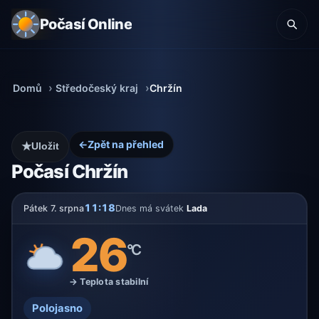
Počasí Online
Domů
Středočeský kraj
Chržín
←
Zpět na přehled
★
Uložit
Počasí Chržín
11:18
Pátek 7. srpna
Dnes má svátek
Lada
26
°C
→ Teplota stabilní
Polojasno