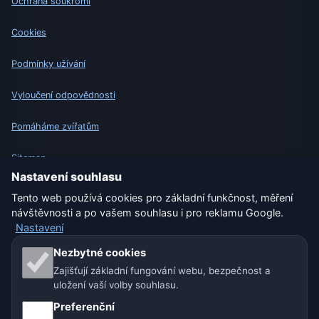
Ochrana soukromí
Cookies
Podmínky užívání
Vyloučení odpovědnosti
Pomáháme zvířatům
Sitemap
Nastavení souhlasu
Nastavení
Tento web používá cookies pro základní funkčnost, měření
návštěvnosti a po vašem souhlasu i pro reklamu Google.
Nastavení
Naše weby o počasí:
Nezbytné cookies
Zajišťují základní fungování webu, bezpečnost a
🇨🇿 Česko
🇭🇷 Chorvatsko
🇧🇬 Bulharsko
uložení vaší volby souhlasu.
🇩🇪🇦🇹🇨🇭 Německo / Rakousko / Švýcarsko
Preferenční