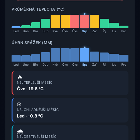
PRŮMĚRNÁ TEPLOTA (°C)
Led
Úno
Bře
Dub
Kvě
Čvn
Čvc
Srp
Zář
Říj
Lis
Pro
ÚHRN SRÁŽEK (MM)
Led
Úno
Bře
Dub
Kvě
Čvn
Čvc
Srp
Zář
Říj
Lis
Pro
🔥
NEJTEPLEJŠÍ MĚSÍC
Čvc · 19.6 °C
❄️
NEJCHLADNĚJŠÍ MĚSÍC
Led · -0.8 °C
🌧️
NEJDEŠTIVĚJŠÍ MĚSÍC