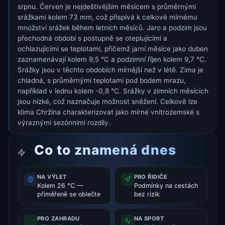
srpnu. Červen je nejdeštivějším měsícem s průměrnými
srážkami kolem 73 mm, což přispívá k celkově mírnému
množství srážek během letních měsíců. Jaro a podzim jsou
přechodná období s postupně se oteplujícími a
ochlazujícími se teplotami, přičemž jarní měsíce jako duben
zaznamenávají kolem 9,5 °C a podzimní říjen kolem 9,7 °C.
Srážky jsou v těchto obdobích mírnější než v létě. Zima je
chladná, s průměrnými teplotami pod bodem mrazu,
například v lednu kolem -0,8 °C. Srážky v zimních měsících
jsou nízké, což naznačuje možnost sněžení. Celkově lze
klima Chržína charakterizovat jako mírné vnitrozemské s
výraznými sezónními rozdíly.
Co to znamená dnes
NA VÝLET
PRO ŘIDIČE
Kolem 26 °C —
Podmínky na cestách
přiměřeně se oblečte
bez rizik
PRO ZAHRADU
NA SPORT