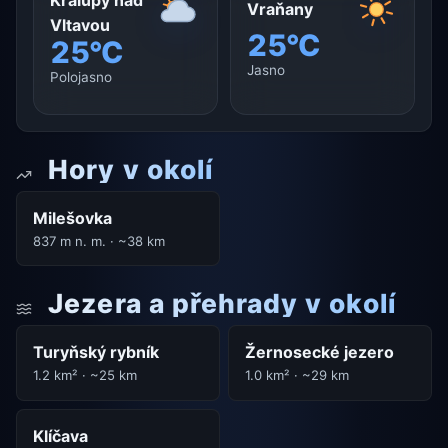
Kralupy nad
Vraňany
Vltavou
25°C
25°C
Jasno
Polojasno
Hory v okolí
Milešovka
837 m n. m. · ~38 km
Jezera a přehrady v okolí
Turyňský rybník
Žernosecké jezero
1.2 km² · ~25 km
1.0 km² · ~29 km
Klíčava