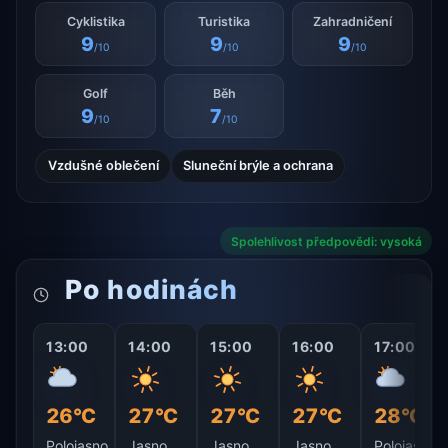
Cyklistika
Turistika
Zahradničení
9
9
9
/10
/10
/10
Golf
Běh
9
7
/10
/10
Vzdušné oblečení
Sluneční brýle a ochrana
Spolehlivost předpovědi: vysoká
Po hodinách
13:00
14:00
15:00
16:00
17:00
26°C
27°C
27°C
27°C
28°C
Polojasno
Jasno
Jasno
Jasno
Polojasno