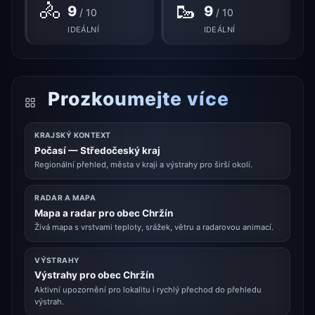
🚴
🥾
9
9
/ 10
/ 10
IDEÁLNÍ
IDEÁLNÍ
Prozkoumejte více
KRAJSKÝ KONTEXT
Počasí — Středočeský kraj
Regionální přehled, města v kraji a výstrahy pro širší okolí.
RADAR A MAPA
Mapa a radar pro obec Chržín
Živá mapa s vrstvami teploty, srážek, větru a radarovou animací.
VÝSTRAHY
Výstrahy pro obec Chržín
Aktivní upozornění pro lokalitu i rychlý přechod do přehledu
výstrah.