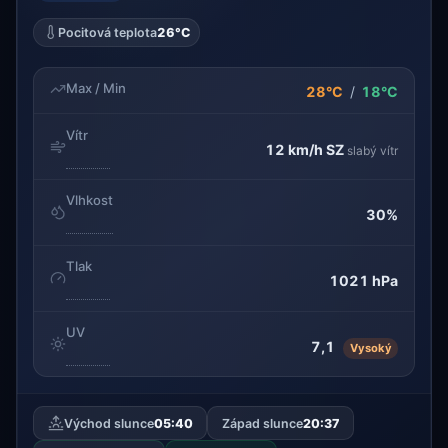
Pocitová teplota
26°C
Max / Min
28°C
/
18°C
Vítr
12 km/h
SZ
slabý vítr
Vlhkost
30%
Tlak
1021 hPa
UV
7,1
Vysoký
Východ slunce
05:40
Západ slunce
20:37