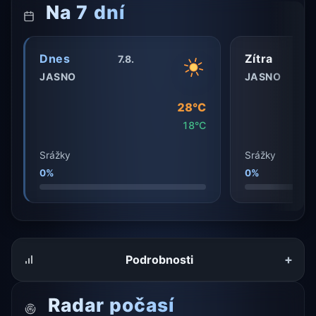
Na 7 dní
Dnes
Zítra
7.8.
JASNO
JASNO
28°C
18°C
Srážky
Srážky
0%
0%
+
Podrobnosti
Radar počasí