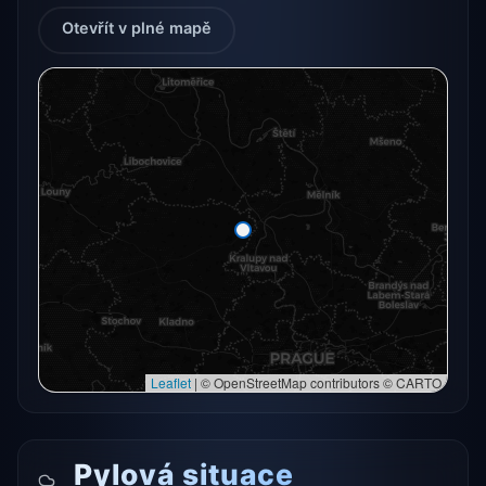
Otevřít v plné mapě
Radarový snímek momentálně není dostupný.
Otevřít v plné mapě
Otevřít v plné mapě →
Zkusit znovu
Leaflet
|
© OpenStreetMap contributors © CARTO
Pylová situace