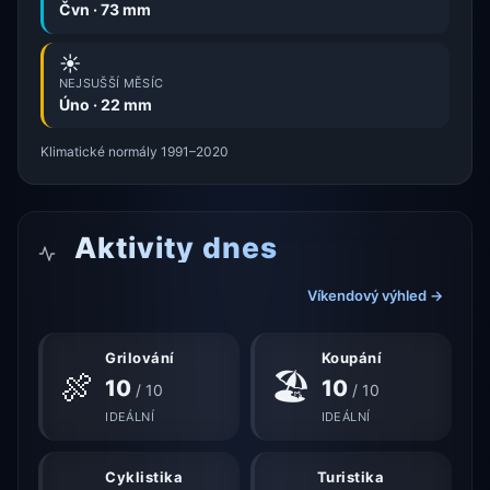
Čvn · 73 mm
☀️
NEJSUŠŠÍ MĚSÍC
Úno · 22 mm
Klimatické normály 1991–2020
Aktivity dnes
Víkendový výhled →
Grilování
Koupání
🍖
🏖
10
10
/ 10
/ 10
IDEÁLNÍ
IDEÁLNÍ
Cyklistika
Turistika