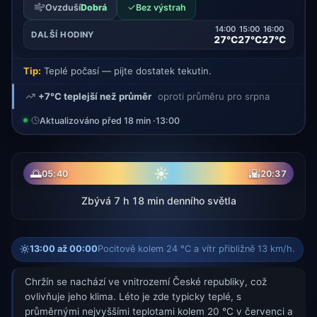
✓
Ovzduší
Dobrá
Bez výstrah
14:00
15:00
16:00
DALŠÍ HODINY
27°C
27°C
27°C
Tip:
Teplé počasí — pijte dostatek tekutin.
+7°C teplejší než průměr
oproti průměru pro srpna
Aktualizováno před 18 min ·
13:00
☀
🌅
🌇
05:40
20:37
Zbývá 7 h 18 min denního světla
13:00 až 00:00
Pocitově kolem 24 °C a vítr přibližně 13 km/h.
Chržín se nachází ve vnitrozemí České republiky, což
ovlivňuje jeho klima. Léto je zde typicky teplé, s
průměrnými nejvyššími teplotami kolem 20 °C v červenci a