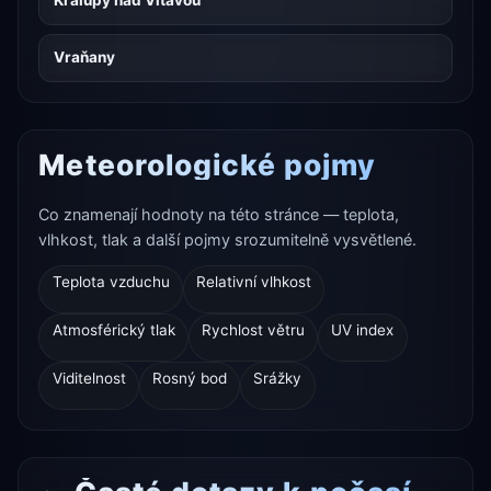
Kralupy nad Vltavou
Vraňany
Meteorologické pojmy
Co znamenají hodnoty na této stránce — teplota,
vlhkost, tlak a další pojmy srozumitelně vysvětlené.
Teplota vzduchu
Relativní vlhkost
Atmosférický tlak
Rychlost větru
UV index
Viditelnost
Rosný bod
Srážky