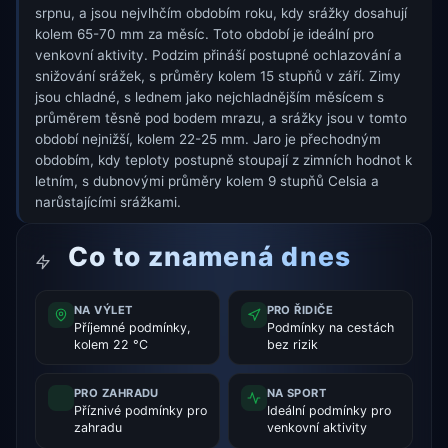
srpnu, a jsou nejvlhčím obdobím roku, kdy srážky dosahují
kolem 65-70 mm za měsíc. Toto období je ideální pro
venkovní aktivity. Podzim přináší postupné ochlazování a
snižování srážek, s průměry kolem 15 stupňů v září. Zimy
jsou chladné, s lednem jako nejchladnějším měsícem s
průměrem těsně pod bodem mrazu, a srážky jsou v tomto
období nejnižší, kolem 22-25 mm. Jaro je přechodným
obdobím, kdy teploty postupně stoupají z zimních hodnot k
letním, s dubnovými průměry kolem 9 stupňů Celsia a
narůstajícími srážkami.
Co to znamená dnes
NA VÝLET
PRO ŘIDIČE
Příjemné podmínky,
Podmínky na cestách
kolem 22 °C
bez rizik
PRO ZAHRADU
NA SPORT
Příznivé podmínky pro
Ideální podmínky pro
zahradu
venkovní aktivity