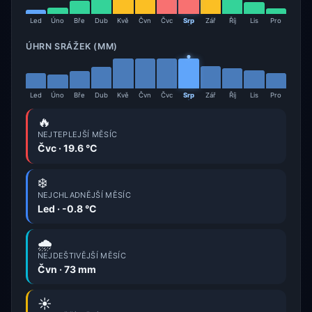
Led
Úno
Bře
Dub
Kvě
Čvn
Čvc
Srp
Zář
Říj
Lis
Pro
ÚHRN SRÁŽEK (MM)
Led
Úno
Bře
Dub
Kvě
Čvn
Čvc
Srp
Zář
Říj
Lis
Pro
🔥
NEJTEPLEJŠÍ MĚSÍC
Čvc · 19.6 °C
❄️
NEJCHLADNĚJŠÍ MĚSÍC
Led · -0.8 °C
🌧️
NEJDEŠTIVĚJŠÍ MĚSÍC
Čvn · 73 mm
☀️