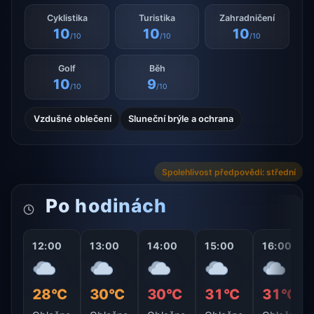
Cyklistika
Turistika
Zahradničení
10
10
10
/10
/10
/10
Golf
Běh
10
9
/10
/10
Vzdušné oblečení
Sluneční brýle a ochrana
Spolehlivost předpovědi: střední
Po hodinách
12:00
13:00
14:00
15:00
16:00
28°C
30°C
30°C
31°C
31°C