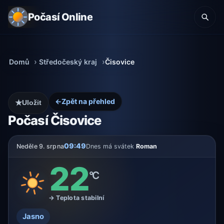
Počasí Online
Domů
Středočeský kraj
Čisovice
←
Zpět na přehled
★
Uložit
Počasí Čisovice
09:49
Neděle 9. srpna
Dnes má svátek
Roman
22
°C
→ Teplota stabilní
Jasno