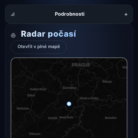
+
Podrobnosti
Radar počasí
Otevřít v plné mapě
Radarový snímek momentálně není dostupný.
Otevřít v plné mapě
Otevřít v plné mapě →
Zkusit znovu