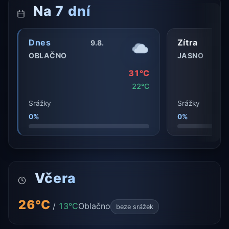
Na 7 dní
Dnes
Zítra
9.8.
OBLAČNO
JASNO
31°C
22°C
Srážky
Srážky
0%
0%
Včera
26°C
/
13°C
Oblačno
beze srážek