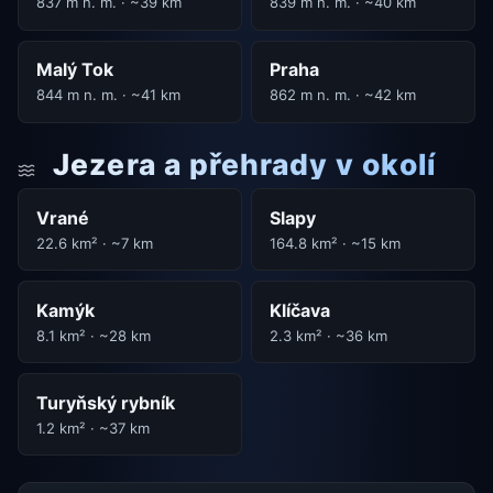
837 m n. m. · ~39 km
839 m n. m. · ~40 km
Malý Tok
Praha
844 m n. m. · ~41 km
862 m n. m. · ~42 km
Jezera a přehrady v okolí
Vrané
Slapy
22.6 km² · ~7 km
164.8 km² · ~15 km
Kamýk
Klíčava
8.1 km² · ~28 km
2.3 km² · ~36 km
Turyňský rybník
1.2 km² · ~37 km