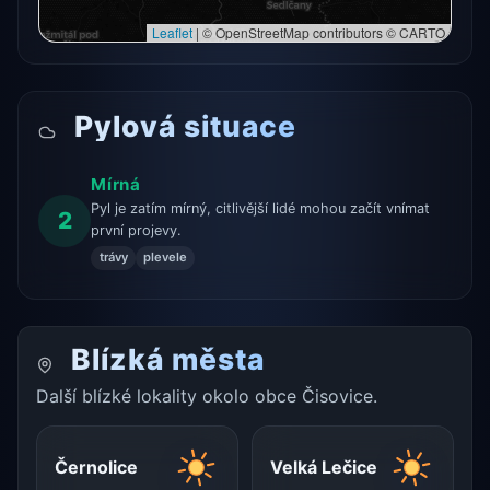
Leaflet
|
© OpenStreetMap contributors © CARTO
Pylová situace
Mírná
Pyl je zatím mírný, citlivější lidé mohou začít vnímat
2
první projevy.
trávy
plevele
Blízká města
Další blízké lokality okolo obce Čisovice.
Černolice
Velká Lečice