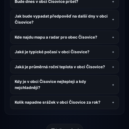
Bude dnes v obci Čisovice pršet?
Jak bude vypadat předpověď na další dny v obci
Čisovice?
Kde najdu mapu a radar pro obec Čisovice?
Jaké je typické počasí v obci Čisovice?
Jaká je průměrná roční teplota v obci Čisovice?
Kdy je v obci Čisovice nejtepleji a kdy
nejchladněji?
Kolik napadne srážek v obci Čisovice za rok?