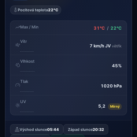
Pocitová teplota
22°C
Max / Min
31°C
/
22°C
Vítr
7 km/h
JV
větřík
Vlhkost
45%
Tlak
1020 hPa
UV
5,2
Mírný
Východ slunce
05:44
Západ slunce
20:32