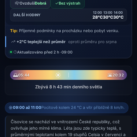
✓
Ovzduší
Dobrá
Bez výstrah
12:00
13:00
14:00
DALŠÍ HODINY
28°C
30°C
30°C
Tip:
Příjemné podmínky na procházku nebo pobyt venku.
+2°C teplejší než průměr
oproti průměru pro srpna
Aktualizováno před 2 h ·
09:00
☀
🌅
🌇
05:44
20:32
Zbývá 8 h 43 min denního světla
09:00 až 11:00
Pocitově kolem 24 °C a vítr přibližně 8 km/h.
Čisovice se nachází ve vnitrozemí České republiky, což
ovlivňuje jeho mírné klima. Léta jsou zde typicky teplá, s
průměrnými teplotami kolem 19 stupňů Celsia v červenci a