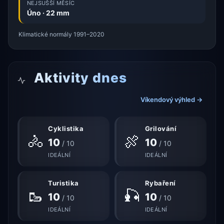
NEJSUŠŠÍ MĚSÍC
Úno · 22 mm
Klimatické normály 1991–2020
Aktivity dnes
Víkendový výhled →
Cyklistika
Grilování
🚴
🍖
10
10
/ 10
/ 10
IDEÁLNÍ
IDEÁLNÍ
Turistika
Rybaření
🥾
🎣
10
10
/ 10
/ 10
IDEÁLNÍ
IDEÁLNÍ