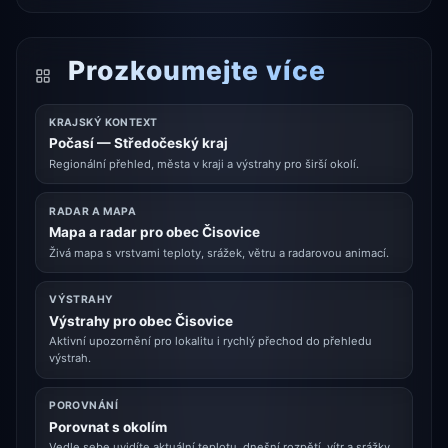
Prozkoumejte více
KRAJSKÝ KONTEXT
Počasí — Středočeský kraj
Regionální přehled, města v kraji a výstrahy pro širší okolí.
RADAR A MAPA
Mapa a radar pro obec Čisovice
Živá mapa s vrstvami teploty, srážek, větru a radarovou animací.
VÝSTRAHY
Výstrahy pro obec Čisovice
Aktivní upozornění pro lokalitu i rychlý přechod do přehledu
výstrah.
POROVNÁNÍ
Porovnat s okolím
Vedle sebe uvidíte aktuální teplotu, dnešní rozpětí, vítr a srážky