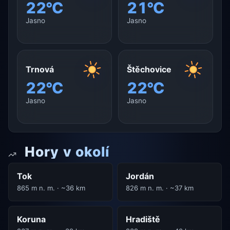
22°C
21°C
Jasno
Jasno
Trnová
Štěchovice
22°C
22°C
Jasno
Jasno
Hory v okolí
Tok
Jordán
865 m n. m. · ~36 km
826 m n. m. · ~37 km
Koruna
Hradiště