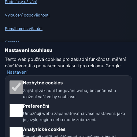
Podmínky užívání
Vyloučení odpovědnosti
Pomáháme zvířatům
Sitemap
Nastavení souhlasu
Nastavení
Tento web používá cookies pro základní funkčnost, měření
návštěvnosti a po vašem souhlasu i pro reklamu Google.
Nastavení
Naše weby o počasí:
Nezbytné cookies
Zajišťují základní fungování webu, bezpečnost a
🇨🇿 Česko
🇭🇷 Chorvatsko
🇧🇬 Bulharsko
uložení vaší volby souhlasu.
🇩🇪🇦🇹🇨🇭 Německo / Rakousko / Švýcarsko
Preferenční
Umožňují webu zapamatovat si vaše nastavení, jako
🌎 Latinská Amerika a Španělsko
je jazyk, region nebo motiv zobrazení.
Analytické cookies
🇮🇳 Jižní a jihovýchodní Asie
🌍 Mezinárodní síť počasí
Pomáhají měřit návštěvnost a zlepšovat obsah i