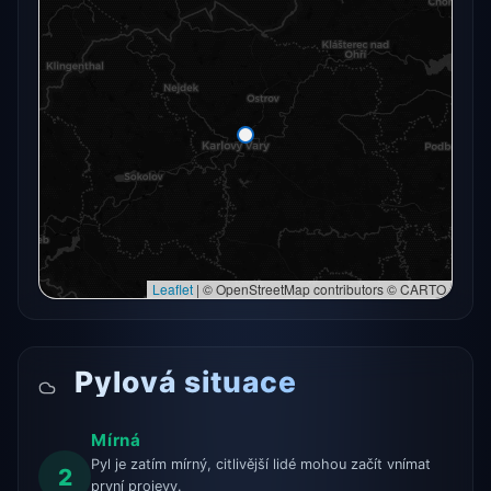
Radarový snímek momentálně není dostupný.
Otevřít v plné mapě
Otevřít v plné mapě →
Zkusit znovu
Leaflet
|
© OpenStreetMap contributors © CARTO
Pylová situace
Mírná
Pyl je zatím mírný, citlivější lidé mohou začít vnímat
2
první projevy.