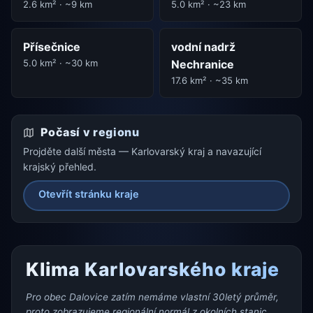
2.6 km² · ~9 km
5.0 km² · ~23 km
Přísečnice
vodní nadrž
5.0 km² · ~30 km
Nechranice
17.6 km² · ~35 km
Počasí v regionu
Projděte další města — Karlovarský kraj a navazující
krajský přehled.
Otevřít stránku kraje
Klima Karlovarského kraje
Pro obec Dalovice zatím nemáme vlastní 30letý průměr,
proto zobrazujeme regionální normál z okolních stanic