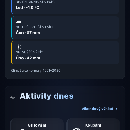
NEJCHLADNĚJŠÍ MĚSÍC
Led · -1.0 °C
🌧️
NEJDEŠTIVĚJŠÍ MĚSÍC
Čvn · 87 mm
☀️
NEJSUŠŠÍ MĚSÍC
Úno · 42 mm
Klimatické normály 1991–2020
Aktivity dnes
Víkendový výhled →
Grilování
Koupání