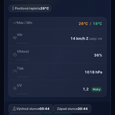
Pocitová teplota
26°C
Max / Min
26°C
/
18°C
Vítr
14 km/h
Z
slabý vítr
Vlhkost
36%
Tlak
1018 hPa
UV
1,2
Nízký
Východ slunce
05:44
Západ slunce
20:44