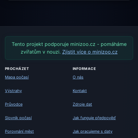
Tento projekt podporuje minizoo.cz - pomáháme
zvířatům v nouzi.
Zjistit více o minizoo.cz
PROCHÁZET
INFORMACE
Mapa počasí
O nás
Výstrahy
Kontakt
Průvodce
Zdroje dat
Slovník počasí
Jak funguje předpověď
Porovnání měst
Jak pracujeme s daty