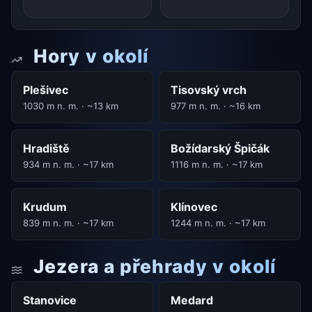
Hory v okolí
Plešivec
Tisovský vrch
1030 m n. m. · ~13 km
977 m n. m. · ~16 km
Hradiště
Božídarský Špičák
934 m n. m. · ~17 km
1116 m n. m. · ~17 km
Krudum
Klínovec
839 m n. m. · ~17 km
1244 m n. m. · ~17 km
Jezera a přehrady v okolí
Stanovice
Medard