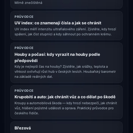
Mírně znečištěná
PRŮVODCE
UV index: co znamenají čísla a jak se chránit
UV index měří intenzitu ultrafialového záření. Zjistěte, kdy hrozí
spálení, jak číst stupnici a kdy sáhnout po ochranném krému.
PRŮVODCE
Houby a počasí: kdy vyrazit na houby podle
předpovědi
Kdy je nejlepší čas na houby? Zjistěte, jak srážky, teplota a
vlhkost ovlivňují růst hub v českých lesích. Houbařský barometr
na základě reálných dat.
PRŮVODCE
Krupobití a auto: jak chránit vůz a co dělat po škodě
Kroupy a automobilová škoda — kdy hrozí nebezpečí, jak chránit
vůz, hlášení pojistné události a oprava. Praktický průvodce pro
českého řidiče.
Březová