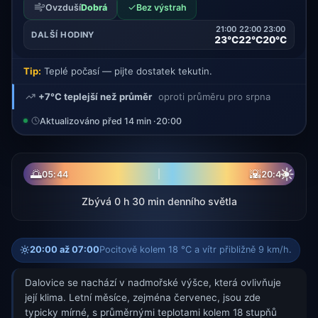
✓
Ovzduší
Dobrá
Bez výstrah
21:00
22:00
23:00
DALŠÍ HODINY
23°C
22°C
20°C
Tip:
Teplé počasí — pijte dostatek tekutin.
+7°C teplejší než průměr
oproti průměru pro srpna
Aktualizováno před 14 min ·
20:00
☀
🌅
🌇
05:44
20:44
Zbývá 0 h 30 min denního světla
20:00 až 07:00
Pocitově kolem 18 °C a vítr přibližně 9 km/h.
Dalovice se nachází v nadmořské výšce, která ovlivňuje
její klima. Letní měsíce, zejména červenec, jsou zde
typicky mírné, s průměrnými teplotami kolem 18 stupňů