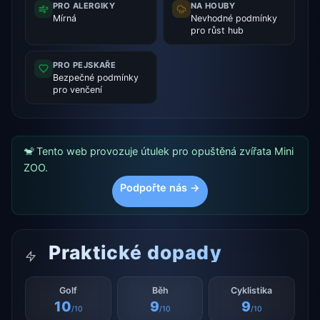
PRO ALERGIKY
NA HOUBY
Mírná
Nevhodné podmínky
pro růst hub
PRO PEJSKAŘE
Bezpečné podmínky
pro venčení
🐒 Tento web provozuje útulek pro opuštěná zvířata Mini
ZOO.
Podpořte nás →
Praktické dopady
Golf
Běh
Cyklistika
10
9
9
/10
/10
/10