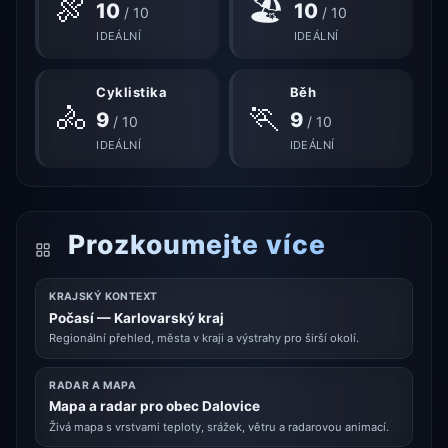
🍖
🏖
10
10
/ 10
/ 10
IDEÁLNÍ
IDEÁLNÍ
Cyklistika
Běh
🚴
🏃
9
9
/ 10
/ 10
IDEÁLNÍ
IDEÁLNÍ
Prozkoumejte více
KRAJSKÝ KONTEXT
Počasí — Karlovarský kraj
Regionální přehled, města v kraji a výstrahy pro širší okolí.
RADAR A MAPA
Mapa a radar pro obec Dalovice
Živá mapa s vrstvami teploty, srážek, větru a radarovou animací.