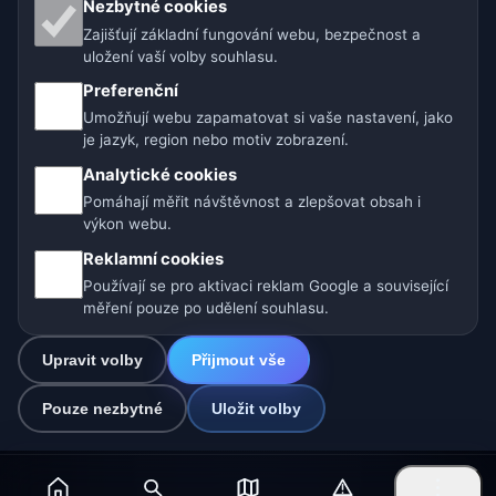
Naše weby o počasí:
Nezbytné cookies
Zajišťují základní fungování webu, bezpečnost a
🇨🇿 Česko
🇭🇷 Chorvatsko
🇧🇬 Bulharsko
uložení vaší volby souhlasu.
Preferenční
🇩🇪🇦🇹🇨🇭 Německo / Rakousko / Švýcarsko
Umožňují webu zapamatovat si vaše nastavení, jako
je jazyk, region nebo motiv zobrazení.
🌎 Latinská Amerika a Španělsko
Analytické cookies
🇮🇳 Jižní a jihovýchodní Asie
🌍 Mezinárodní síť počasí
Pomáhají měřit návštěvnost a zlepšovat obsah i
výkon webu.
Provozovatel: Spolek Minizoo.cz z.s. | IČO: 21135550 |
Reklamní cookies
info@pocasi.online
Používají se pro aktivaci reklam Google a související
© 2026 Počasí Online · Meteorologická data: MET Norway · Open-
měření pouze po udělení souhlasu.
Meteo. Výstrahy počasí: ČHMÚ.
Upravit volby
Přijmout vše
0
Pouze nezbytné
Uložit volby
☁️