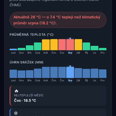
ČHMÚ.
Aktuálně 26 °C — o 7.4 °C tepleji než klimatický
průměr srpna (18.2 °C).
PRŮMĚRNÁ TEPLOTA (°C)
Led
Úno
Bře
Dub
Kvě
Čvn
Čvc
Srp
Zář
Říj
Lis
Pro
ÚHRN SRÁŽEK (MM)
Led
Úno
Bře
Dub
Kvě
Čvn
Čvc
Srp
Zář
Říj
Lis
Pro
🔥
NEJTEPLEJŠÍ MĚSÍC
Čvc · 18.5 °C
❄️