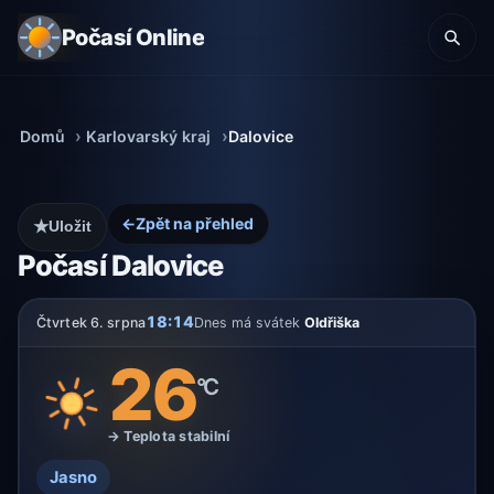
Počasí Online
Domů
Karlovarský kraj
Dalovice
←
Zpět na přehled
★
Uložit
Počasí Dalovice
18:14
Čtvrtek 6. srpna
Dnes má svátek
Oldřiška
26
°C
→ Teplota stabilní
Jasno