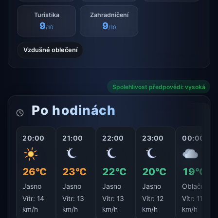
Turistika
Zahradničení
9
9
/10
/10
Vzdušné oblečení
Spolehlivost předpovědi: vysoká
Po hodinách
20:00
21:00
22:00
23:00
00:00
26°C
23°C
22°C
20°C
19°C
Jasno
Jasno
Jasno
Jasno
Oblačno
Vítr:
14
Vítr:
13
Vítr:
13
Vítr:
12
Vítr:
11
km/h
km/h
km/h
km/h
km/h