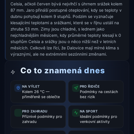
Celsia, ačkoli červen bývá nejvlhčí s úhrnem srážek kolem
87 mm. Jaro přináší postupné oteplování, kdy se teploty v
dubnu pohybují kolem 9 stupňů. Podzim se vyznačuje
klesajícími teplotami a srážkami, které se v říjnu ustálí na
zhruba 53 mm. Zimy jsou chladné, s lednem jako
nejchladnějším měsícem, kdy průměrné teploty klesají k 0
stupňům Celsia a srážky jsou o něco nižší než v letních
měsících. Celkově lze říci, že Dalovice mají mírné klima s
výraznými, ale ne extrémními sezónními změnami.
Co to znamená dnes
NA VÝLET
PRO ŘIDIČE
Kolem 26 °C —
Podmínky na cestách
přiměřeně se oblečte
bez rizik
PRO ZAHRADU
NA SPORT
Příznivé podmínky pro
Ideální podmínky pro
zahradu
venkovní aktivity