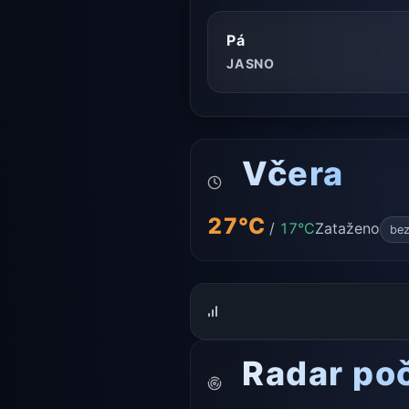
Pá
JASNO
Včera
27°C
/
17°C
Zataženo
bez
Radar po