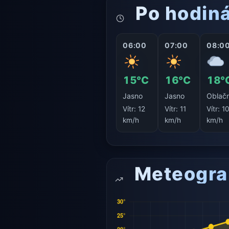
Po hodin
06:00
07:00
08:0
15°C
16°C
18°
Jasno
Jasno
Oblač
Vítr:
12
Vítr:
11
Vítr:
1
km/h
km/h
km/h
Meteogr