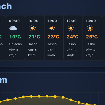
ách
0
09:00
10:00
11:00
12:00
13:00
C
19°C
21°C
23°C
24°C
25°C
no
Oblačno
Jasno
Jasno
Jasno
Jasno
0
Vítr:
9
Vítr:
9
Vítr:
9
Vítr:
8
Vítr:
6
km/h
km/h
km/h
km/h
km/h
am