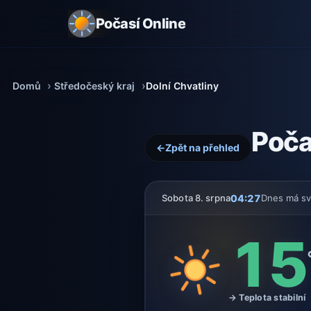
Počasí Online
Domů
Středočeský kraj
Dolní Chvatliny
Poča
←
Zpět na přehled
04:27
Sobota 8. srpna
Dnes má s
15
→ Teplota stabilní