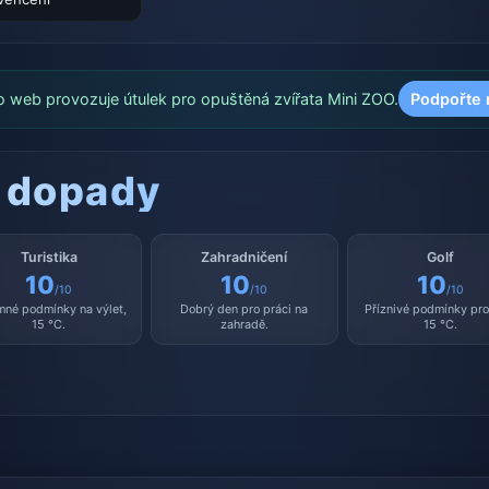
o web provozuje útulek pro opuštěná zvířata Mini ZOO.
Podpořte 
 dopady
Turistika
Zahradničení
Golf
10
10
10
/10
/10
/10
mné podmínky na výlet,
Dobrý den pro práci na
Příznivé podmínky pro 
15 °C.
zahradě.
15 °C.