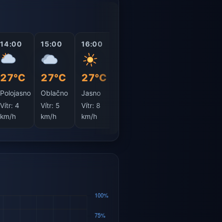
14:00
15:00
16:00
17:00
18:00
19:0
27°C
27°C
27°C
27°C
27°C
26°
Polojasno
Oblačno
Jasno
Jasno
Jasno
Jasn
Vítr:
4
Vítr:
5
Vítr:
8
Vítr:
8
Vítr:
9
Vítr:
km/h
km/h
km/h
km/h
km/h
km/h