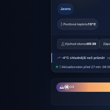
Jasno
Pocitová teplota
15°C
Východ slunce
05:39
Zápa
-4°C chladnější než průměr
o
Aktualizováno před 27 min ·
06:0
☀
🌅
05:39