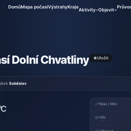
Domů
Mapa počasí
Výstrahy
Kraje
Průvo
Aktivity
Objevit
sí Dolní Chvatliny
★
Uložit
vátek
Soběslav
Max / Min
°C
Vítr