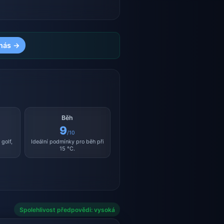
nás →
Běh
9
/10
golf,
Ideální podmínky pro běh při
15 °C.
Spolehlivost předpovědi: vysoká