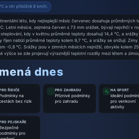
C a vítr přibližně 8 km/h.
tinentální léto, kdy nejteplejší měsíc červenec dosahuje průměrných te
°C. Letní měsíce, zejména červen s 73 mm srážek, bývají nejvlhčí v ro
 oteplování, kdy v květnu průměrné teploty dosahují 14,4 °C, a srážky
říjen nabízí průměrné teploty kolem 9,7 °C, a srážky se snižují. Zimy
 -0,8 °C. Srážky jsou v zimních měsících nejnižší, obvykle kolem 2
výšce se zde projevují výraznější teplotní rozdíly mezi létem a zimo
amená dnes
PRO ŘIDIČE
PRO ZAHRADU
NA SPORT
Podmínky na
Příznivé podmínky
Ideální podmín
cestách bez rizik
pro zahradu
pro venkovní
aktivity
PRO PEJSKAŘE
Bezpečné
podmínky pro
venčení