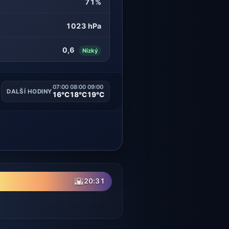
71%
1023 hPa
0,6
Nízký
07:00
08:00
09:00
DALŠÍ HODINY
16°C
18°C
19°C
🌇
20:31