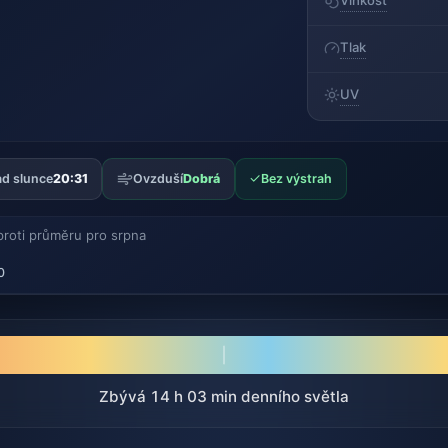
Vlhkost
Tlak
UV
✓
d slunce
20:31
Ovzduší
Dobrá
Bez výstrah
proti průměru pro srpna
0
Zbývá 14 h 03 min denního světla