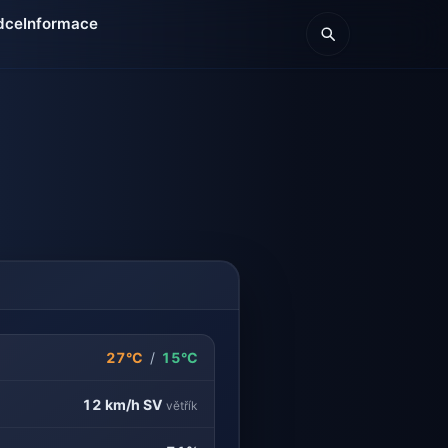
dce
Informace
27°C
/
15°C
12 km/h
SV
větřík