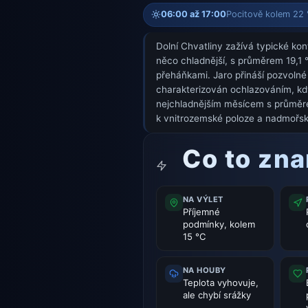
06:00 až 17:00
Pocitově kolem 22 °
Dolní Chvatliny zažívá typické kon
něco chladnější, s průměrem 19,1 
přeháňkami. Jaro přináší pozvolné
charakterizován ochlazováním, kdy 
nejchladnějším měsícem s průměrem
k vnitrozemské poloze a nadmořské 
Co to zn
NA VÝLET
Příjemné
podmínky, kolem
15 °C
NA HOUBY
Teplota vyhovuje,
ale chybí srážky