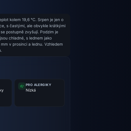
plot kolem 19,6 °C. Srpen je jen o
ce, s častými, ale obvykle krátkými
 se postupně zvyšují. Podzim je
 jsou chladné, s lednem jako
5 mm v prosinci a lednu. Vzhledem
u.
PRO ALERGIKY
ky
Nízká