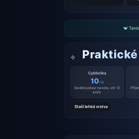
🐒 Tent
Praktické
Cyklistika
10
/10
Skvělé počasí na kolo, vítr 12
Příje
km/h.
Stačí lehká vrstva