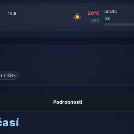
Srážky
30°C
14.8.
0%
18°C
e srážek
Podrobnosti
časí