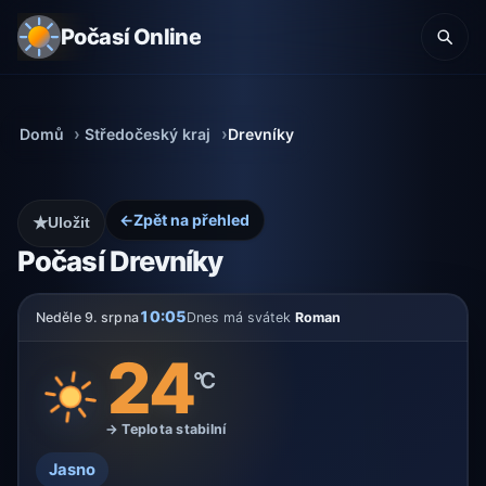
Počasí Online
Domů
Středočeský kraj
Drevníky
←
Zpět na přehled
★
Uložit
Počasí Drevníky
10:05
Neděle 9. srpna
Dnes má svátek
Roman
24
°C
→ Teplota stabilní
Jasno