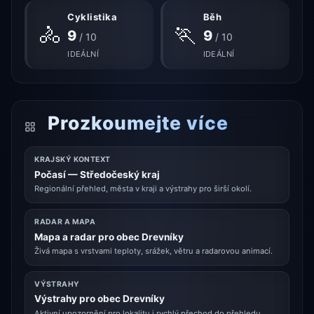
Cyklistika
Běh
🚴
🏃
9
9
/ 10
/ 10
IDEÁLNÍ
IDEÁLNÍ
Prozkoumejte více
KRAJSKÝ KONTEXT
Počasí — Středočeský kraj
Regionální přehled, města v kraji a výstrahy pro širší okolí.
RADAR A MAPA
Mapa a radar pro obec Drevníky
Živá mapa s vrstvami teploty, srážek, větru a radarovou animací.
VÝSTRAHY
Výstrahy pro obec Drevníky
Aktivní upozornění pro lokalitu i rychlý přechod do přehledu