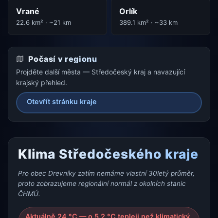
Vrané
Orlík
22.6 km² · ~21 km
389.1 km² · ~33 km
Počasí v regionu
Projděte další města — Středočeský kraj a navazující
krajský přehled.
Otevřít stránku kraje
Klima Středočeského kraje
Pro obec Drevníky zatím nemáme vlastní 30letý průměr,
proto zobrazujeme regionální normál z okolních stanic
ČHMÚ.
Aktuálně 24 °C — o 5.2 °C tepleji než klimatický