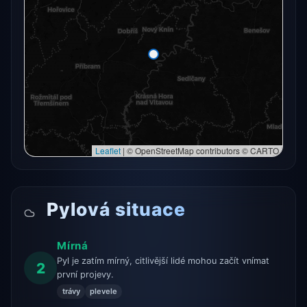
Radarový snímek momentálně není dostupný.
Otevřít v plné mapě
Otevřít v plné mapě →
Zkusit znovu
Leaflet
|
© OpenStreetMap contributors © CARTO
Pylová situace
Mírná
Pyl je zatím mírný, citlivější lidé mohou začít vnímat
2
první projevy.
trávy
plevele