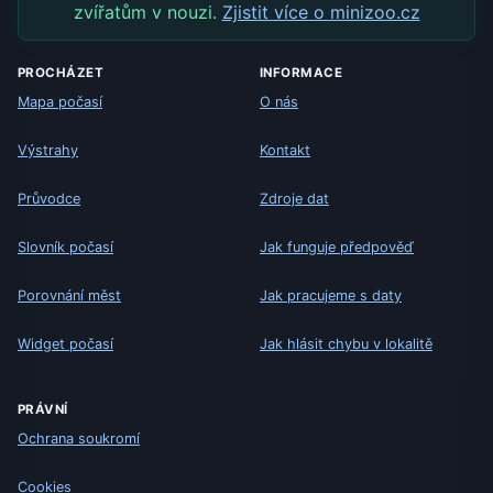
zvířatům v nouzi.
Zjistit více o minizoo.cz
PROCHÁZET
INFORMACE
Mapa počasí
O nás
Výstrahy
Kontakt
Průvodce
Zdroje dat
Slovník počasí
Jak funguje předpověď
Porovnání měst
Jak pracujeme s daty
Widget počasí
Jak hlásit chybu v lokalitě
PRÁVNÍ
Ochrana soukromí
Cookies