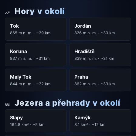
Hory v okolí
Tok
Jordán
865 m n. m. · ~29 km
826 m n. m. · ~30 km
Koruna
Hradiště
837 m n. m. · ~31 km
839 m n. m. · ~31 km
Malý Tok
Praha
844 m n. m. · ~32 km
862 m n. m. · ~33 km
Jezera a přehrady v okolí
Slapy
Kamýk
164.8 km² · ~5 km
8.1 km² · ~12 km