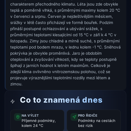
charakterem přechodného klimatu. Léta jsou zde obvykle
teplá a poměrně vlhká, s průměrnými maximy kolem 20 °C
v červenci a srpnu. Červen je nejdeštivějším měsícem,
srážky v létě často přicházejí ve formě bouřek. Podzim
přináší postupné ochlazování a ubývání srážek, s
průměrnými teplotami klesajícími od 15 °C v září k 4 °C v
listopadu. Zimy jsou chladné a mírně suché, s průměrnými
teplotami pod bodem mrazu, v lednu kolem -1 °C. Sněhová
pokrývka je obvykle proměnlivá. Jaro je obdobím
oteplování a zvyšování vlhkosti, kdy se teploty postupně
šplhají z jarních hodnot k letním maximům. Celkově je
zdejší klima ovlivněno vnitrozemskou polohou, což se
projevuje výraznějšími teplotními rozdíly mezi létem a
zimou.
Co to znamená dnes
NA VÝLET
PRO ŘIDIČE
Příjemné podmínky,
Podmínky na cestách
kolem 24 °C
bez rizik