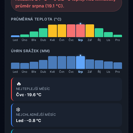
průměr srpna (19.1 °C).
PRŮMĚRNÁ TEPLOTA (°C)
Led
Úno
Bře
Dub
Kvě
Čvn
Čvc
Srp
Zář
Říj
Lis
Pro
ÚHRN SRÁŽEK (MM)
Led
Úno
Bře
Dub
Kvě
Čvn
Čvc
Srp
Zář
Říj
Lis
Pro
🔥
NEJTEPLEJŠÍ MĚSÍC
Čvc · 19.6 °C
❄️
NEJCHLADNĚJŠÍ MĚSÍC
Led · -0.8 °C