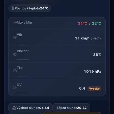
Pocitová teplota
24°C
Max / Min
31°C
/
22°C
Vítr
11 km/h
J
větřík
Vlhkost
38%
Tlak
1019 hPa
UV
6,4
Vysoký
Východ slunce
05:44
Západ slunce
20:32