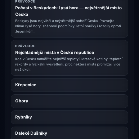
PRŮVODCE
Počasí v Beskydech: Lysá hora — největrnější místo
Česka
Beskydy jsou nejvlhčí a největrnější pohoří Česka. Poznejte
klima Lysé hory, sněhové podmínky, letní bouřky i rozdíly oproti
Jeseníkům.
PRŮVODCE
Nejchladnější místa v České republice
Kde v Česku naměříte nejnižší teploty? Mrazové kotliny, teplotní
rekordy a fyzikální vysvětlení, proč některá místa promrzají více
než okolí.
Křepenice
Obory
Rybníky
Daleké Dušníky