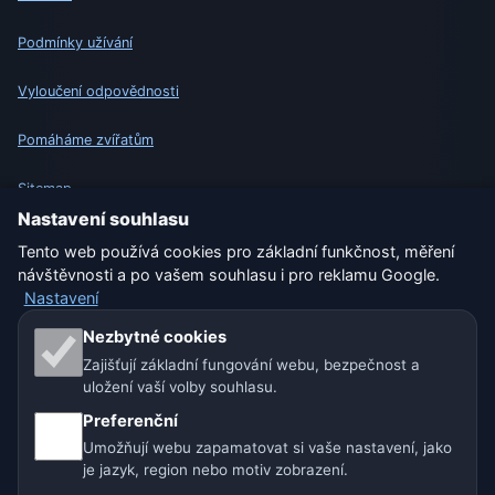
Podmínky užívání
Vyloučení odpovědnosti
Pomáháme zvířatům
Sitemap
Nastavení souhlasu
Nastavení
Tento web používá cookies pro základní funkčnost, měření
návštěvnosti a po vašem souhlasu i pro reklamu Google.
Nastavení
Naše weby o počasí:
Nezbytné cookies
Zajišťují základní fungování webu, bezpečnost a
🇨🇿 Česko
🇭🇷 Chorvatsko
🇧🇬 Bulharsko
uložení vaší volby souhlasu.
🇩🇪🇦🇹🇨🇭 Německo / Rakousko / Švýcarsko
Preferenční
Umožňují webu zapamatovat si vaše nastavení, jako
🌎 Latinská Amerika a Španělsko
je jazyk, region nebo motiv zobrazení.