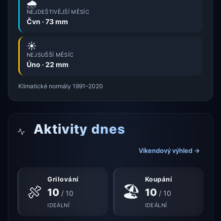
🌧️
NEJDEŠTIVĚJŠÍ MĚSÍC
Čvn · 73 mm
☀️
NEJSUŠŠÍ MĚSÍC
Úno · 22 mm
Klimatické normály 1991–2020
Aktivity dnes
Víkendový výhled →
Grilování
Koupání
🍖
🏖
10
10
/ 10
/ 10
IDEÁLNÍ
IDEÁLNÍ