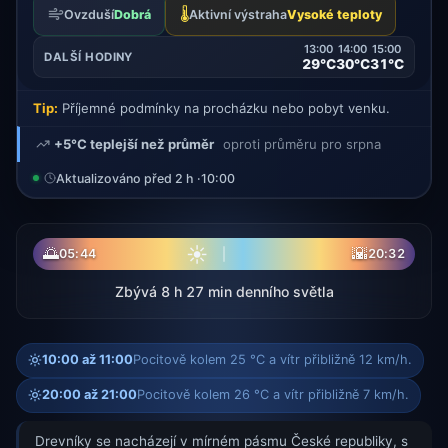
🌡️
Ovzduší
Dobrá
Aktivní výstraha
Vysoké teploty
13:00
14:00
15:00
DALŠÍ HODINY
29°C
30°C
31°C
Tip:
Příjemné podmínky na procházku nebo pobyt venku.
+5°C teplejší než průměr
oproti průměru pro srpna
Aktualizováno před 2 h ·
10:00
☀
🌅
🌇
05:44
20:32
Zbývá 8 h 27 min denního světla
10:00 až 11:00
Pocitově kolem 25 °C a vítr přibližně 12 km/h.
20:00 až 21:00
Pocitově kolem 26 °C a vítr přibližně 7 km/h.
Drevníky se nacházejí v mírném pásmu České republiky, s