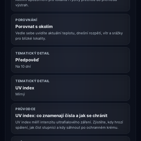
výstrah.
POROVNÁNÍ
Porovnat s okolím
Vedle sebe uvidíte aktuální teplotu, dnešní rozpětí, vítr a srážky
pro blízké lokality.
TEMATICKÝ DETAIL
Předpověď
Na 10 dní
TEMATICKÝ DETAIL
UV index
Mírný
PRŮVODCE
UV index: co znamenají čísla a jak se chránit
UV index měří intenzitu ultrafialového záření. Zjistěte, kdy hrozí
spálení, jak číst stupnici a kdy sáhnout po ochranném krému.