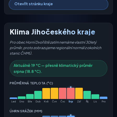
Otevřít stránku kraje
Klima Jihočeského kraje
Pro obec Horní Dvořiště zatím nemáme vlastní 30letý
průměr, proto zobrazujeme regionální normál z okolních
stanic ČHMÚ.
Aktuálně 19 °C — přesně klimatický průměr
srpna (18.8 °C).
PRŮMĚRNÁ TEPLOTA (°C)
Led
Úno
Bře
Dub
Kvě
Čvn
Čvc
Srp
Zář
Říj
Lis
Pro
ÚHRN SRÁŽEK (MM)