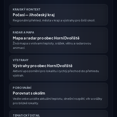
KRAJSKÝ KONTEXT
Počasí — Jihočeský kraj
Regionální přehled, města v kraji a výstrahy pro širší okolí.
RADAR A MAPA
Mapa a radar pro obec Horní Dvořiště
Živá mapa s vrstvami teploty, srážek, větru a radarovou
animací.
VÝSTRAHY
Výstrahy pro obec Horní Dvořiště
Aktivní upozornění pro lokalitu i rychlý přechod do přehledu
výstrah.
POROVNÁNÍ
Porovnat s okolím
Vedle sebe uvidíte aktuální teplotu, dnešní rozpětí, vítr a srážky
pro blízké lokality.
TEMATICKÝ DETAIL