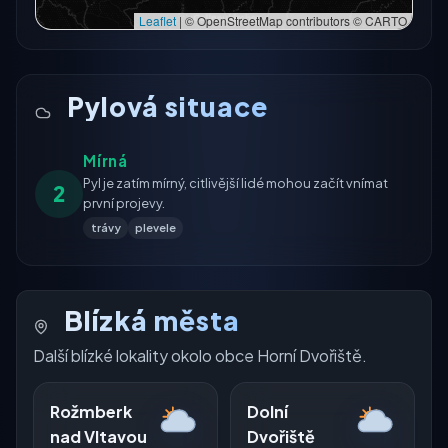
Leaflet
|
© OpenStreetMap contributors © CARTO
Pylová situace
Mírná
Pyl je zatím mírný, citlivější lidé mohou začít vnímat
2
první projevy.
trávy
plevele
Blízká města
Další blízké lokality okolo obce Horní Dvořiště.
Rožmberk
Dolní
nad Vltavou
Dvořiště