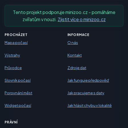
Tento projekt podporuje minizoo.cz - pomáháme
zvířatům v nouzi.
Zjistit více o minizoo.cz
PROCHÁZET
INFORMACE
Mapa počasí
O nás
Výstrahy
Kontakt
Průvodce
Zdroje dat
Slovník počasí
Jak funguje předpověď
Porovnání měst
Jak pracujeme s daty
Widget počasí
Jak hlásit chybu v lokalitě
PRÁVNÍ