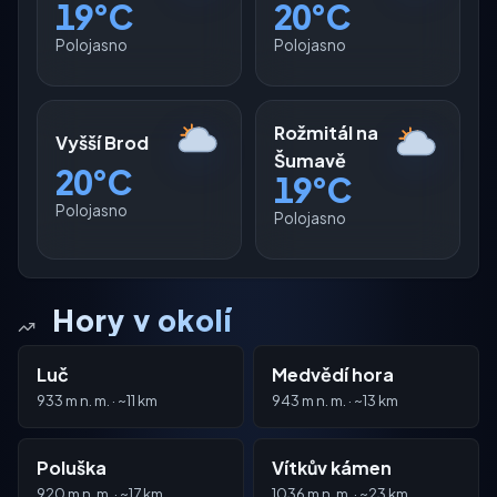
19°C
20°C
Polojasno
Polojasno
Rožmitál na
Vyšší Brod
Šumavě
20°C
19°C
Polojasno
Polojasno
Hory v okolí
Luč
Medvědí hora
933 m n. m. · ~11 km
943 m n. m. · ~13 km
Poluška
Vítkův kámen
920 m n. m. · ~17 km
1036 m n. m. · ~23 km