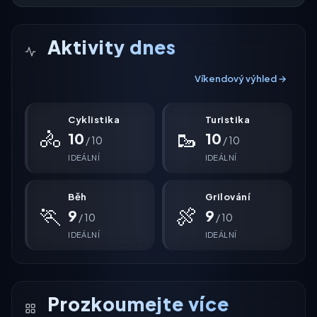
Aktivity dnes
Víkendový výhled →
Cyklistika
Turistika
🚴
🥾
10
10
/ 10
/ 10
IDEÁLNÍ
IDEÁLNÍ
Běh
Grilování
🏃
🍖
9
9
/ 10
/ 10
IDEÁLNÍ
IDEÁLNÍ
Prozkoumejte více