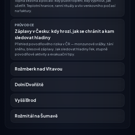
Topná sezóna a počasí: kdy pustit topení, kdy vypnout, jak
ušetřit. Teplotní hranice, ranní rituály a vliv venkovního počasí
na faktury.
PRŮVODCE
Záplavy v Česku: kdy hrozí, jak se chránit a kam
sledovat hladiny
Přehled povodňového rizika v ČR — monzunové srážky, tání
sněhu, blesové záplavy. Jak sledovat hladiny řek, stupně
povodňové aktivity a evakuační tipy.
Rožmberk nad Vltavou
Dolní Dvořiště
Vyšší Brod
Rožmitál na Šumavě