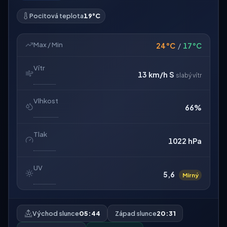
Pocitová teplota
19°C
Max / Min
24°C
/
17°C
Vítr
13 km/h
S
slabý vítr
Vlhkost
66%
Tlak
1022 hPa
UV
5,6
Mírný
Východ slunce
05:44
Západ slunce
20:31