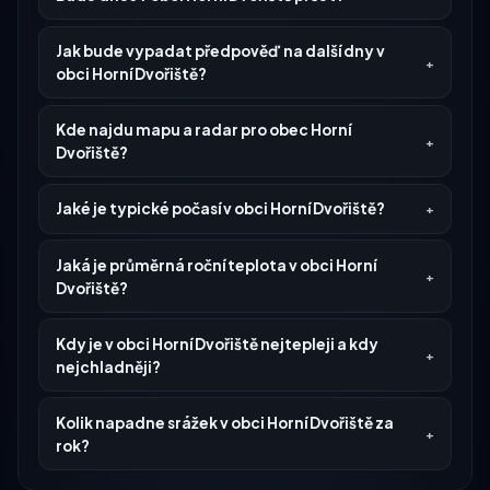
Jak bude vypadat předpověď na další dny v
obci Horní Dvořiště?
Kde najdu mapu a radar pro obec Horní
Dvořiště?
Jaké je typické počasí v obci Horní Dvořiště?
Jaká je průměrná roční teplota v obci Horní
Dvořiště?
Kdy je v obci Horní Dvořiště nejtepleji a kdy
nejchladněji?
Kolik napadne srážek v obci Horní Dvořiště za
rok?