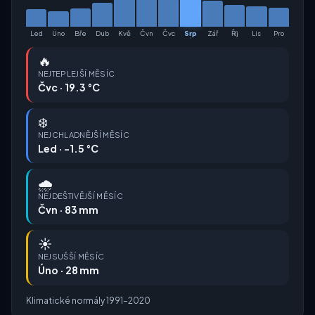
Led
Úno
Bře
Dub
Kvě
Čvn
Čvc
Srp
Zář
Říj
Lis
Pro
🔥
NEJTEPLEJŠÍ MĚSÍC
Čvc · 19.3 °C
❄️
NEJCHLADNĚJŠÍ MĚSÍC
Led · -1.5 °C
🌧️
NEJDEŠTIVĚJŠÍ MĚSÍC
Čvn · 83 mm
☀️
NEJSUŠŠÍ MĚSÍC
Úno · 28 mm
Klimatické normály 1991–2020