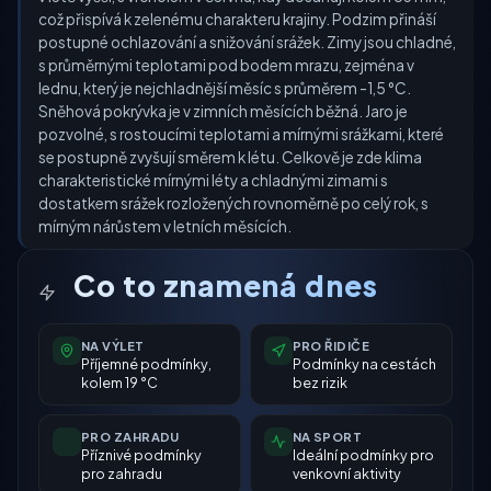
což přispívá k zelenému charakteru krajiny. Podzim přináší
postupné ochlazování a snižování srážek. Zimy jsou chladné,
s průměrnými teplotami pod bodem mrazu, zejména v
lednu, který je nejchladnější měsíc s průměrem -1,5 °C.
Sněhová pokrývka je v zimních měsících běžná. Jaro je
pozvolné, s rostoucími teplotami a mírnými srážkami, které
se postupně zvyšují směrem k létu. Celkově je zde klima
charakteristické mírnými léty a chladnými zimami s
dostatkem srážek rozložených rovnoměrně po celý rok, s
mírným nárůstem v letních měsících.
Co to znamená dnes
NA VÝLET
PRO ŘIDIČE
Příjemné podmínky,
Podmínky na cestách
kolem 19 °C
bez rizik
PRO ZAHRADU
NA SPORT
Příznivé podmínky
Ideální podmínky pro
pro zahradu
venkovní aktivity