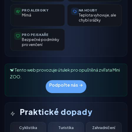
PRO ALERGIKY
NA HOUBY
Mírná
Teplota vyhovuje, ale
chybí srážky
PRO PEJSKAŘE
Bezpečné podmínky
pro venčení
🐒 Tento web provozuje útulek pro opuštěná zvířata Mini
ZOO.
Podpořte nás →
Praktické dopady
Cyklistika
Turistika
Zahradničení