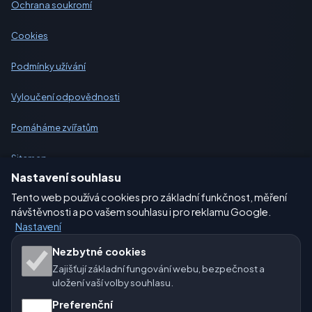
Ochrana soukromí
Cookies
Podmínky užívání
Vyloučení odpovědnosti
Pomáháme zvířatům
Sitemap
Nastavení souhlasu
Nastavení
Tento web používá cookies pro základní funkčnost, měření
návštěvnosti a po vašem souhlasu i pro reklamu Google.
Nastavení
Naše weby o počasí:
Nezbytné cookies
Zajišťují základní fungování webu, bezpečnost a
🇨🇿 Česko
🇭🇷 Chorvatsko
🇧🇬 Bulharsko
uložení vaší volby souhlasu.
🇩🇪🇦🇹🇨🇭 Německo / Rakousko / Švýcarsko
Preferenční