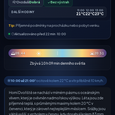
Ovzduší
Dobrá
✓
Bez výstrah
11:00
12:00
13:00
DALŠÍ HODINY
21°C
22°C
23°C
Tip:
Příjemné podmínky na procházku nebo pobyt venku.
Aktualizováno před 22 min ·
10:00
☀
🌅
🌇
05:44
20:31
Zbývá 10 h 09 min denního světla
10:00 až 21:00
Pocitově kolem 22 °C a vítr přibližně 10 km/h.
Horní Dvořiště se nachází v mírném pásmu s oceánským
vlivem, který je ovlivněn nadmořskou výškou. Léta jsou zde
příjemně teplá, s průměrnými maximy kolem 20 °C v
červenci, který je zároveň nejteplejším měsícem. Srážky jsou
v létě vyšší, s vrcholem v červnu, kdy dosahují kolem 83 mm,