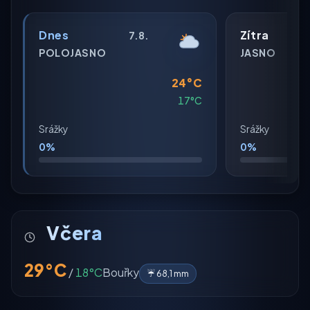
Dnes
Zítra
7.8.
POLOJASNO
JASNO
24°C
17°C
Srážky
Srážky
0%
0%
Včera
29°C
/
18°C
Bouřky
☔ 68,1 mm