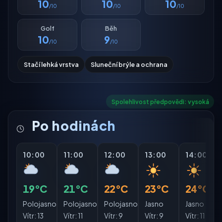
10
10
10
/10
/10
/10
Golf
Běh
10
9
/10
/10
Stačí lehká vrstva
Sluneční brýle a ochrana
Spolehlivost předpovědi: vysoká
Po hodinách
10:00
11:00
12:00
13:00
14:00
19°C
21°C
22°C
23°C
24°C
Polojasno
Polojasno
Polojasno
Jasno
Jasno
Vítr:
13
Vítr:
11
Vítr:
9
Vítr:
9
Vítr:
11