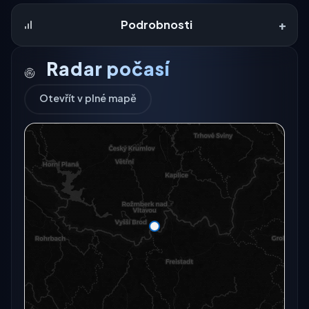
+
Podrobnosti
Radar počasí
Otevřít v plné mapě
Radarový snímek momentálně není dostupný.
Otevřít v plné mapě
Otevřít v plné mapě →
Zkusit znovu