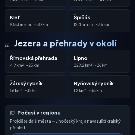
Kleť
Špičák
1083 m n. m. · ~30 km
1221 m n. m. · ~36 km
Jezera a přehrady v okolí
Římovská přehrada
Lipno
4.9 km² · ~25 km
229.2 km² · ~26 km
Žárský rybník
Byňovský rybník
1.6 km² · ~32 km
1.2 km² · ~38 km
Počasí v regionu
Projděte další města — Jihočeský kraj a navazující krajský
přehled.