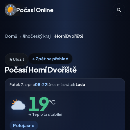
Počasí Online
Domů
Jihočeský kraj
Horní Dvořiště
←
Zpět na přehled
★
Uložit
Počasí Horní Dvořiště
08:22
Pátek 7. srpna
Dnes má svátek
Lada
19
°C
→ Teplota stabilní
Polojasno