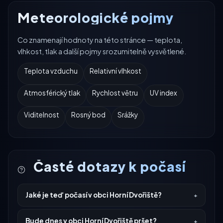
Meteorologické pojmy
Co znamenají hodnoty na této stránce — teplota,
vlhkost, tlak a další pojmy srozumitelně vysvětlené.
Teplota vzduchu
Relativní vlhkost
Atmosférický tlak
Rychlost větru
UV index
Viditelnost
Rosný bod
Srážky
Časté dotazy k počasí
Jaké je teď počasí v obci Horní Dvořiště?
Bude dnes v obci Horní Dvořiště pršet?