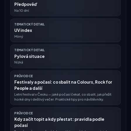
Předpověď
Na 10 dní
TEMATICKÝ DETAIL
UV index
Mírný
TEMATICKÝ DETAIL
Pylová situace
Nízká
PRŮVODCE
Festivaly a počasí: co sbalit na Colours, Rock for
People a další
Letní festival v Česku — jaké počasí čekat, co sbalit, jak přežít
horké dny i deštivý večer. Praktické tipy pro návštěvníky.
PRŮVODCE
Kdy začít topit a kdy přestat: pravidla podle
počasí