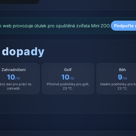
o web provozuje útulek pro opuštěná zvířata Mini ZOO.
Podpořte 
 dopady
Zahradničení
Golf
Běh
10
10
9
/10
/10
/10
brý den pro práci na
Příznivé podmínky pro golf,
Ideální podmínky pro b
zahradě.
23 °C.
23 °C.