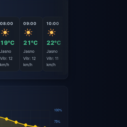
08:00
09:00
10:00
11:00
12:00
13:0
19°C
21°C
22°C
23°C
24°C
25°
Jasno
Jasno
Jasno
Jasno
Oblačno
Obla
Vítr:
12
Vítr:
12
Vítr:
11
Vítr:
10
Vítr:
9
Vítr:
km/h
km/h
km/h
km/h
km/h
km/h