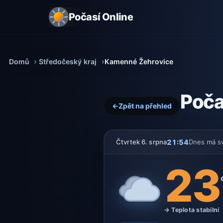
Počasí Online
Domů
Středočeský kraj
Kamenné Žehrovice
Poča
←
Zpět na přehled
21:54
Čtvrtek 6. srpna
Dnes má s
23
→ Teplota stabilní