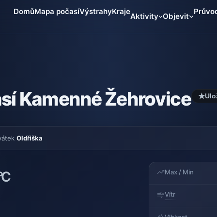
Domů
Mapa počasí
Výstrahy
Kraje
Průvo
Aktivity
Objevit
sí Kamenné Žehrovice
★
Ulo
vátek
Oldřiška
Max / Min
°C
Vítr