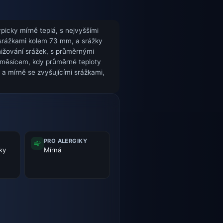
picky mírně teplá, s nejvyššími
 srážkami kolem 73 mm, a srážky
nižování srážek, s průměrnými
ím měsícem, kdy průměrné teploty
 a mírně se zvyšujícími srážkami,
PRO ALERGIKY
ky
Mírná