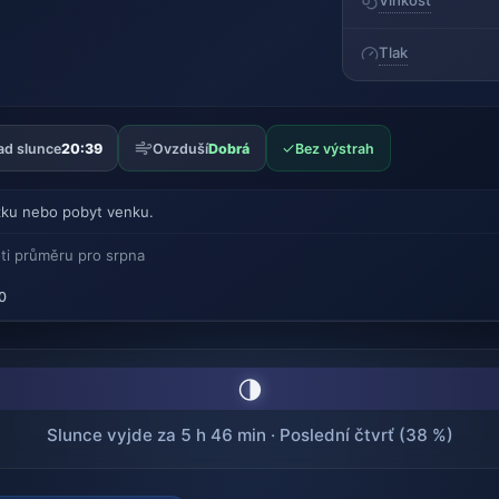
Vlhkost
Tlak
✓
ad slunce
20:39
Ovzduší
Dobrá
Bez výstrah
ku nebo pobyt venku.
ti průměru pro srpna
0
🌗
Slunce vyjde za 5 h 46 min · Poslední čtvrť (38 %)