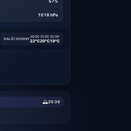
57%
1018 hPa
00:00
01:00
02:00
DALŠÍ HODINY
22°C
20°C
19°C
🌅
20:39