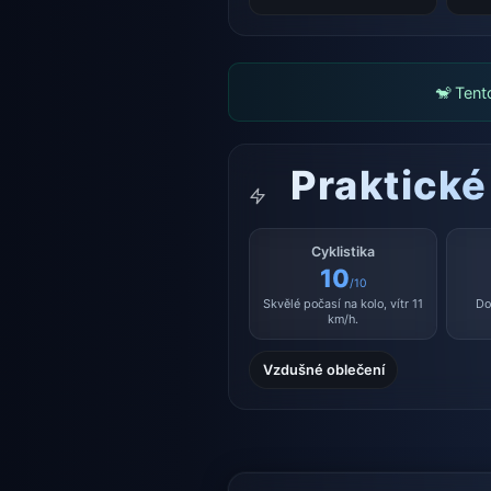
🐒 Tent
Praktické
Cyklistika
10
/10
Skvělé počasí na kolo, vítr 11
Do
km/h.
Vzdušné oblečení