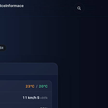
dce
Informace
žit
23°C
/
20°C
11 km/h
S
větřík