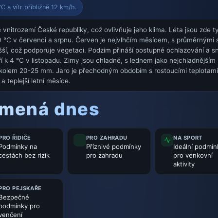
C a vítr přibližně 12 km/h.
nitrozemí České republiky, což ovlivňuje jeho klima. Léta jsou zde ty
 °C v červenci a srpnu. Červen je nejvlhčím měsícem, s průměrnými
šší, což podporuje vegetaci. Podzim přináší postupné ochlazování a s
áří k 4 °C v listopadu. Zimy jsou chladné, s lednem jako nejchladnějš
ké, kolem 20-25 mm. Jaro je přechodným obdobím s rostoucími teplotami
 a teplejší letní měsíce.
amená dnes
PRO ŘIDIČE
PRO ZAHRADU
NA SPORT
Podmínky na
Příznivé podmínky
Ideální podmín
cestách bez rizik
pro zahradu
pro venkovní
aktivity
PRO PEJSKAŘE
Bezpečné
podmínky pro
venčení