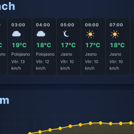
ách
0
03:00
04:00
05:00
06:00
07:00
C
19°C
18°C
17°C
17°C
18°C
sno
Polojasno
Polojasno
Jasno
Jasno
Jasno
4
Vítr:
13
Vítr:
12
Vítr:
10
Vítr:
10
Vítr:
10
km/h
km/h
km/h
km/h
km/h
am