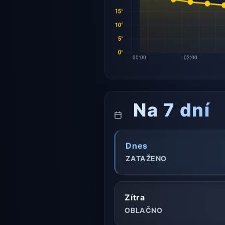
Na 7 dní
Dnes
ZATAŽENO
Zítra
OBLAČNO