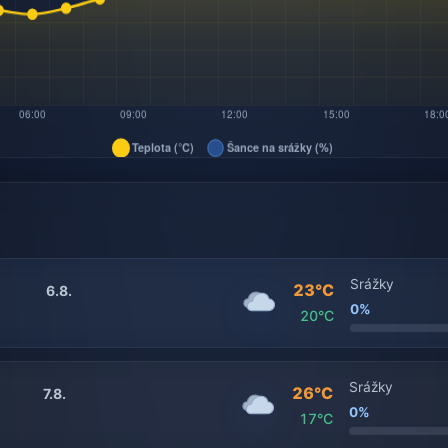
Srážky
23°C
6.8.
0%
20°C
Srážky
26°C
7.8.
0%
17°C