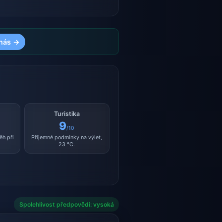
nás →
Turistika
9
/10
ěh při
Příjemné podmínky na výlet,
23 °C.
Spolehlivost předpovědi: vysoká