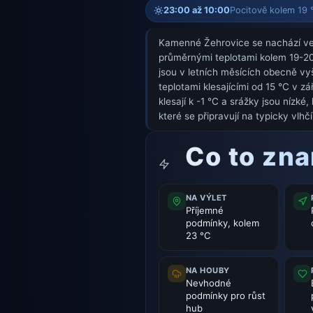
23:00 až 10:00
Pocitově kolem 19 °
Kamenné Žehrovice se nachází ve v
průměrnými teplotami kolem 19-20
jsou v letních měsících obecně vy
teplotami klesajícími od 15 °C v z
klesají k -1 °C a srážky jsou níz
které se připravují na typicky vlhčí
Co to zn
NA VÝLET
Příjemné
podmínky, kolem
23 °C
NA HOUBY
Nevhodné
podmínky pro růst
hub