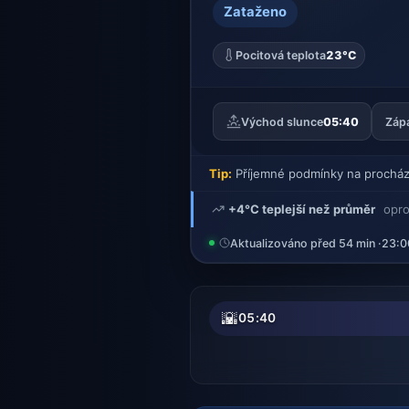
Zataženo
Pocitová teplota
23°C
Východ slunce
05:40
Záp
Tip:
Příjemné podmínky na procház
+4°C teplejší než průměr
opro
Aktualizováno před 54 min ·
23:0
🌇
05:40