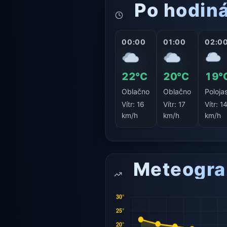
Po hodin
00:00
01:00
02:0
22°C
20°C
19°
Oblačno
Oblačno
Poloja
Vítr:
16
Vítr:
17
Vítr:
1
km/h
km/h
km/h
Meteogr