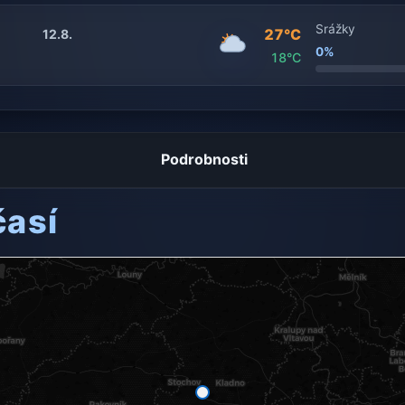
Srážky
27°C
12.8.
0%
18°C
Podrobnosti
časí
ení dostupný.
mapě