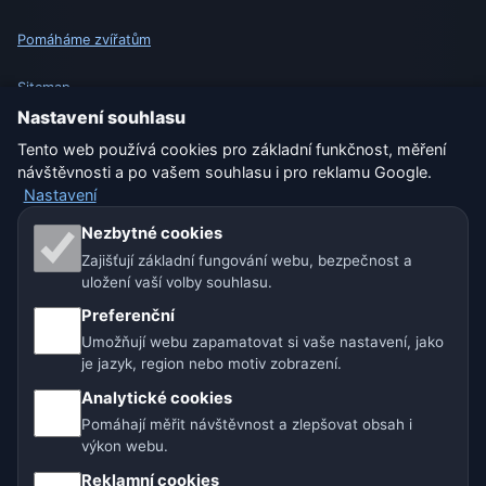
Pomáháme zvířatům
Sitemap
Nastavení souhlasu
Nastavení
Tento web používá cookies pro základní funkčnost, měření
návštěvnosti a po vašem souhlasu i pro reklamu Google.
Nastavení
Naše weby o počasí:
Nezbytné cookies
Zajišťují základní fungování webu, bezpečnost a
🇨🇿 Česko
🇭🇷 Chorvatsko
🇧🇬 Bulharsko
uložení vaší volby souhlasu.
🇩🇪🇦🇹🇨🇭 Německo / Rakousko / Švýcarsko
Preferenční
Umožňují webu zapamatovat si vaše nastavení, jako
🌎 Latinská Amerika a Španělsko
je jazyk, region nebo motiv zobrazení.
Analytické cookies
🇮🇳 Jižní a jihovýchodní Asie
🌍 Mezinárodní síť počasí
Pomáhají měřit návštěvnost a zlepšovat obsah i
výkon webu.
Provozovatel: Spolek Minizoo.cz z.s. | IČO: 21135550 |
Reklamní cookies