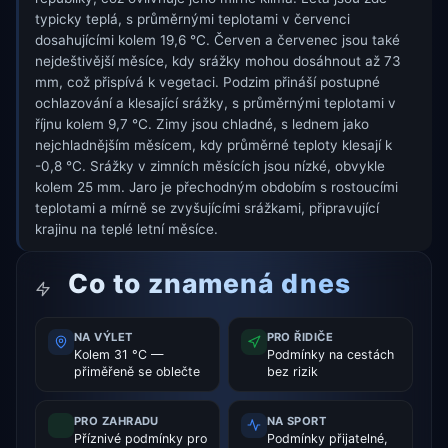
typicky teplá, s průměrnými teplotami v červenci
dosahujícími kolem 19,6 °C. Červen a červenec jsou také
nejdeštivější měsíce, kdy srážky mohou dosáhnout až 73
mm, což přispívá k vegetaci. Podzim přináší postupné
ochlazování a klesající srážky, s průměrnými teplotami v
říjnu kolem 9,7 °C. Zimy jsou chladné, s lednem jako
nejchladnějším měsícem, kdy průměrné teploty klesají k
-0,8 °C. Srážky v zimních měsících jsou nízké, obvykle
kolem 25 mm. Jaro je přechodným obdobím s rostoucími
teplotami a mírně se zvyšujícími srážkami, připravující
krajinu na teplé letní měsíce.
Co to znamená dnes
NA VÝLET
PRO ŘIDIČE
Kolem 31 °C —
Podmínky na cestách
přiměřeně se oblečte
bez rizik
PRO ZAHRADU
NA SPORT
Příznivé podmínky pro
Podmínky přijatelné,