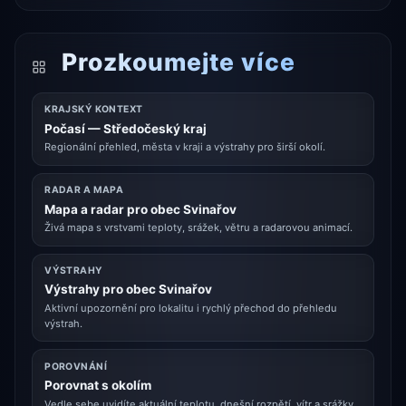
Prozkoumejte více
KRAJSKÝ KONTEXT
Počasí — Středočeský kraj
Regionální přehled, města v kraji a výstrahy pro širší okolí.
RADAR A MAPA
Mapa a radar pro obec Svinařov
Živá mapa s vrstvami teploty, srážek, větru a radarovou animací.
VÝSTRAHY
Výstrahy pro obec Svinařov
Aktivní upozornění pro lokalitu i rychlý přechod do přehledu
výstrah.
POROVNÁNÍ
Porovnat s okolím
Vedle sebe uvidíte aktuální teplotu, dnešní rozpětí, vítr a srážky