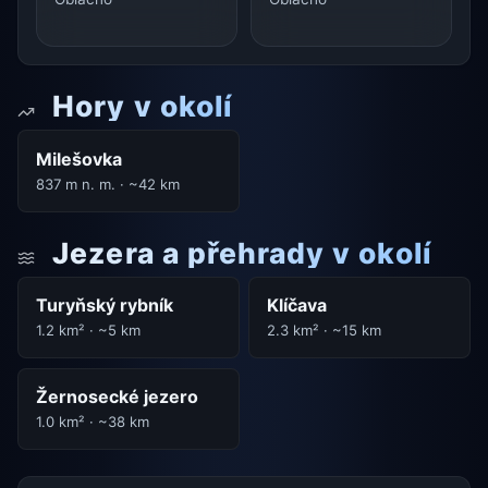
Hory v okolí
Milešovka
837 m n. m. · ~42 km
Jezera a přehrady v okolí
Turyňský rybník
Klíčava
1.2 km² · ~5 km
2.3 km² · ~15 km
Žernosecké jezero
1.0 km² · ~38 km