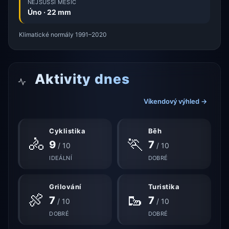
NEJSUŠŠÍ MĚSÍC
Úno · 22 mm
Klimatické normály 1991–2020
Aktivity dnes
Víkendový výhled →
Cyklistika
Běh
🚴
🏃
9
7
/ 10
/ 10
IDEÁLNÍ
DOBRÉ
Grilování
Turistika
🍖
🥾
7
7
/ 10
/ 10
DOBRÉ
DOBRÉ