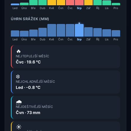
Led
Úno
Bře
Dub
Kvě
Čvn
Čvc
Srp
Zář
Říj
Lis
Pro
ÚHRN SRÁŽEK (MM)
Led
Úno
Bře
Dub
Kvě
Čvn
Čvc
Srp
Zář
Říj
Lis
Pro
🔥
NEJTEPLEJŠÍ MĚSÍC
Čvc · 19.6 °C
❄️
NEJCHLADNĚJŠÍ MĚSÍC
Led · -0.8 °C
🌧️
NEJDEŠTIVĚJŠÍ MĚSÍC
Čvn · 73 mm
☀️