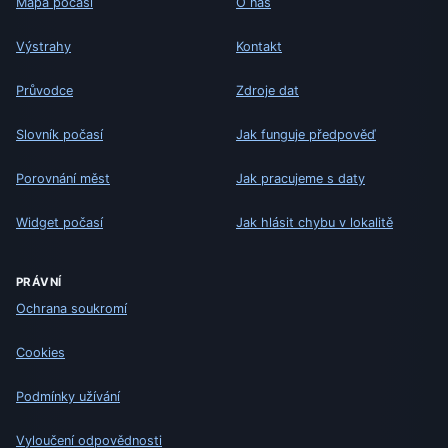
Mapa počasí
O nás
Výstrahy
Kontakt
Průvodce
Zdroje dat
Slovník počasí
Jak funguje předpověď
Porovnání měst
Jak pracujeme s daty
Widget počasí
Jak hlásit chybu v lokalitě
PRÁVNÍ
Ochrana soukromí
Cookies
Podmínky užívání
Vyloučení odpovědnosti