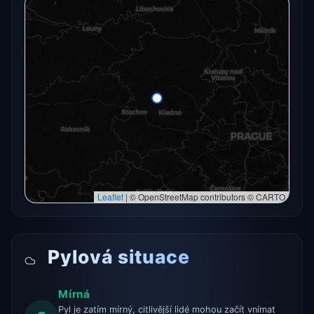
Radarový snímek momentálně není dostupný.
Otevřít v plné mapě
Otevřít v plné mapě →
Zkusit znovu
Leaflet
|
© OpenStreetMap contributors © CARTO
Pylová situace
Mírná
Pyl je zatím mírný, citlivější lidé mohou začít vnímat