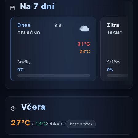
Na 7 dní
Dnes
Zítra
9.8.
OBLAČNO
JASNO
31°C
23°C
Srážky
Srážky
0%
0%
Včera
27°C
/
13°C
Oblačno
beze srážek