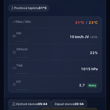
Pocitová teplota
31°C
Max / Min
31°C
/
23°C
Vítr
10 km/h
JV
větřík
Vlhkost
22%
Tlak
1015 hPa
UV
2,7
Nízký
Východ slunce
05:44
Západ slunce
20:34