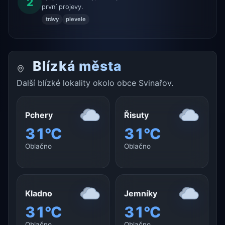
2
první projevy.
trávy
plevele
Blízká města
Další blízké lokality okolo obce Svinařov.
Pchery
Řisuty
31°C
31°C
Oblačno
Oblačno
Kladno
Jemníky
31°C
31°C
Oblačno
Oblačno