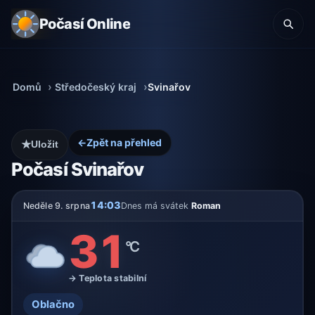
Počasí Online
Domů
Středočeský kraj
Svinařov
←
Zpět na přehled
★
Uložit
Počasí Svinařov
14:03
Neděle 9. srpna
Dnes má svátek
Roman
31
°C
→ Teplota stabilní
Oblačno