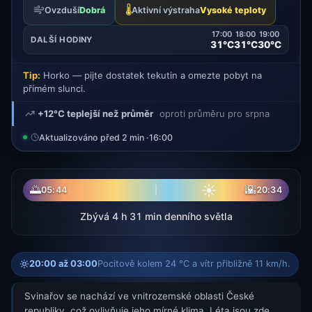
🌡️
Ovzduší
Dobrá
Aktivní výstraha
Vysoké teploty
17:00
18:00
19:00
DALŠÍ HODINY
31°C
31°C
30°C
Tip:
Horko — pijte dostatek tekutin a omezte pobyt na
přímém slunci.
+12°C teplejší než průměr
oproti průměru pro srpna
Aktualizováno před 2 min ·
16:00
☀
🌅
🌇
05:44
20:34
Zbývá 4 h 31 min denního světla
20:00 až 03:00
Pocitově kolem 24 °C a vítr přibližně 11 km/h.
Svinařov se nachází ve vnitrozemské oblasti České
republiky, což ovlivňuje jeho mírné klima. Léta jsou zde