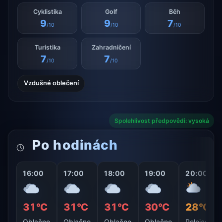
Cyklistika
Golf
Běh
9
9
7
/10
/10
/10
Turistika
Zahradničení
7
7
/10
/10
Vzdušné oblečení
Spolehlivost předpovědi: vysoká
Po hodinách
16:00
17:00
18:00
19:00
20:00
31°C
31°C
31°C
30°C
28°C
Oblačno
Oblačno
Oblačno
Oblačno
Polojasno