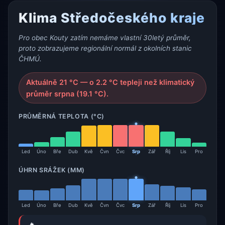
Klima Středočeského kraje
Pro obec Kouty zatím nemáme vlastní 30letý průměr,
proto zobrazujeme regionální normál z okolních stanic
ČHMÚ.
Aktuálně 21 °C — o 2.2 °C tepleji než klimatický
průměr srpna (19.1 °C).
PRŮMĚRNÁ TEPLOTA (°C)
Led
Úno
Bře
Dub
Kvě
Čvn
Čvc
Srp
Zář
Říj
Lis
Pro
ÚHRN SRÁŽEK (MM)
Led
Úno
Bře
Dub
Kvě
Čvn
Čvc
Srp
Zář
Říj
Lis
Pro
🔥