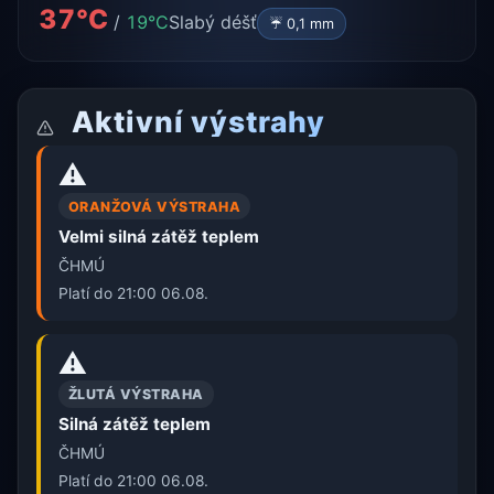
37°C
/
19°C
Slabý déšť
☔ 0,1 mm
Aktivní výstrahy
⚠️
ORANŽOVÁ VÝSTRAHA
Velmi silná zátěž teplem
ČHMÚ
Platí do 21:00 06.08.
⚠️
ŽLUTÁ VÝSTRAHA
Silná zátěž teplem
ČHMÚ
Platí do 21:00 06.08.