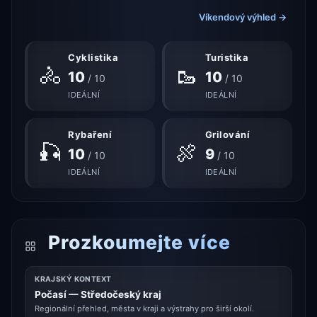
Víkendový výhled →
Cyklistika
Turistika
🚴
🥾
10
10
/ 10
/ 10
IDEÁLNÍ
IDEÁLNÍ
Rybaření
Grilování
🎣
🍖
10
9
/ 10
/ 10
IDEÁLNÍ
IDEÁLNÍ
Prozkoumejte více
KRAJSKÝ KONTEXT
Počasí — Středočeský kraj
Regionální přehled, města v kraji a výstrahy pro širší okolí.