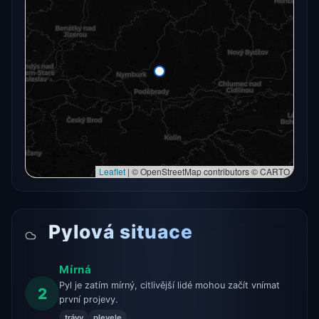
Radarový snímek momentálně není dostupný.
Otevřít v plné mapě
Otevřít v plné mapě →
Zkusit znovu
Leaflet
|
© OpenStreetMap contributors © CARTO
Pylová situace
Mírná
Pyl je zatím mírný, citlivější lidé mohou začít vnímat
2
první projevy.
trávy
plevele