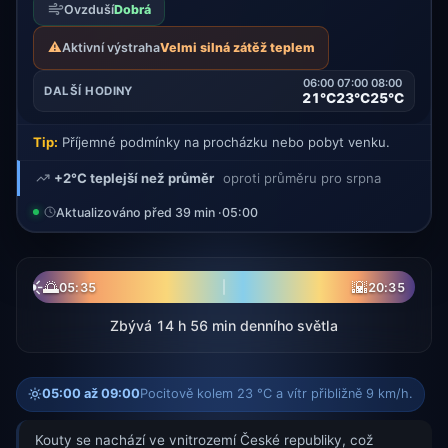
Ovzduší
Dobrá
⚠️
Aktivní výstraha
Velmi silná zátěž teplem
06:00
07:00
08:00
DALŠÍ HODINY
21°C
23°C
25°C
Tip:
Příjemné podmínky na procházku nebo pobyt venku.
+2°C teplejší než průměr
oproti průměru pro srpna
Aktualizováno před 39 min ·
05:00
☀
🌅
🌇
05:35
20:35
Zbývá 14 h 56 min denního světla
05:00 až 09:00
Pocitově kolem 23 °C a vítr přibližně 9 km/h.
Kouty se nachází ve vnitrozemí České republiky, což