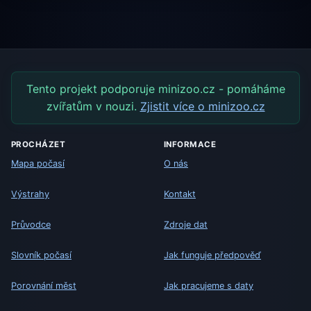
Tento projekt podporuje minizoo.cz - pomáháme
zvířatům v nouzi.
Zjistit více o minizoo.cz
PROCHÁZET
INFORMACE
Mapa počasí
O nás
Výstrahy
Kontakt
Průvodce
Zdroje dat
Slovník počasí
Jak funguje předpověď
Porovnání měst
Jak pracujeme s daty