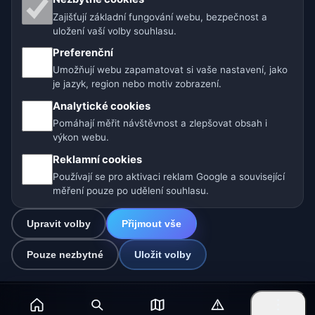
Zajišťují základní fungování webu, bezpečnost a
🇨🇿 Česko
🇭🇷 Chorvatsko
🇧🇬 Bulharsko
uložení vaší volby souhlasu.
🇩🇪🇦🇹🇨🇭 Německo / Rakousko / Švýcarsko
Preferenční
Umožňují webu zapamatovat si vaše nastavení, jako
🌎 Latinská Amerika a Španělsko
je jazyk, region nebo motiv zobrazení.
Analytické cookies
🇮🇳 Jižní a jihovýchodní Asie
🌍 Mezinárodní síť počasí
Pomáhají měřit návštěvnost a zlepšovat obsah i
výkon webu.
Provozovatel: Spolek Minizoo.cz z.s. | IČO: 21135550 |
Reklamní cookies
info@pocasi.online
Používají se pro aktivaci reklam Google a související
© 2026 Počasí Online · Meteorologická data: MET Norway · Open-
měření pouze po udělení souhlasu.
Meteo. Výstrahy počasí: ČHMÚ.
Upravit volby
Přijmout vše
0
Pouze nezbytné
Uložit volby
☁️