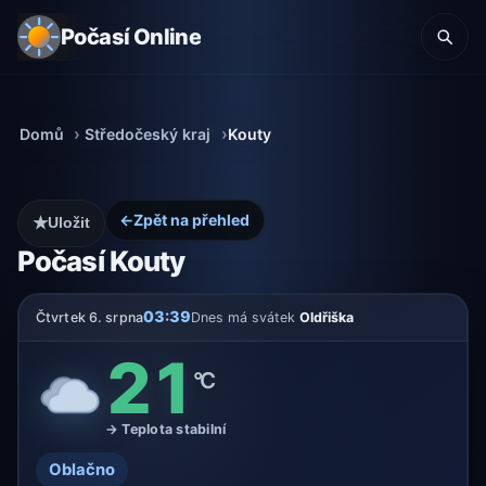
Počasí Online
Domů
Středočeský kraj
Kouty
←
Zpět na přehled
★
Uložit
Počasí Kouty
03:39
Čtvrtek 6. srpna
Dnes má svátek
Oldřiška
21
°C
→ Teplota stabilní
Oblačno