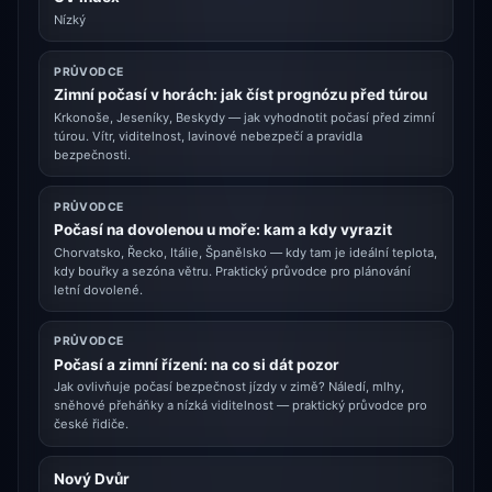
Nízký
PRŮVODCE
Zimní počasí v horách: jak číst prognózu před túrou
Krkonoše, Jeseníky, Beskydy — jak vyhodnotit počasí před zimní
túrou. Vítr, viditelnost, lavinové nebezpečí a pravidla
bezpečnosti.
PRŮVODCE
Počasí na dovolenou u moře: kam a kdy vyrazit
Chorvatsko, Řecko, Itálie, Španělsko — kdy tam je ideální teplota,
kdy bouřky a sezóna větru. Praktický průvodce pro plánování
letní dovolené.
PRŮVODCE
Počasí a zimní řízení: na co si dát pozor
Jak ovlivňuje počasí bezpečnost jízdy v zimě? Náledí, mlhy,
sněhové přeháňky a nízká viditelnost — praktický průvodce pro
české řidiče.
Nový Dvůr