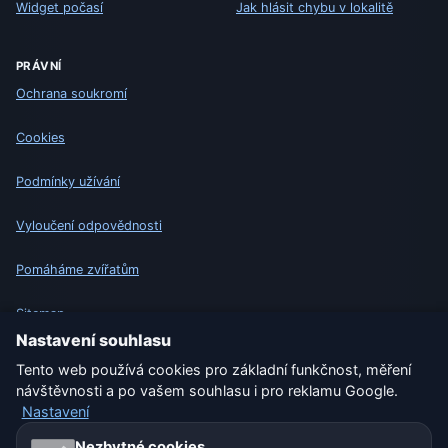
Widget počasí
Jak hlásit chybu v lokalitě
PRÁVNÍ
Ochrana soukromí
Cookies
Podmínky užívání
Vyloučení odpovědnosti
Pomáháme zvířatům
Sitemap
Nastavení souhlasu
Nastavení
Tento web používá cookies pro základní funkčnost, měření
návštěvnosti a po vašem souhlasu i pro reklamu Google.
Nastavení
Naše weby o počasí:
Nezbytné cookies