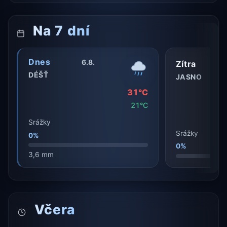
Na 7 dní
Dnes
6.8.
Zítra
DÉŠŤ
JASNO
31°C
21°C
Srážky
Srážky
0%
0%
3,6 mm
Včera