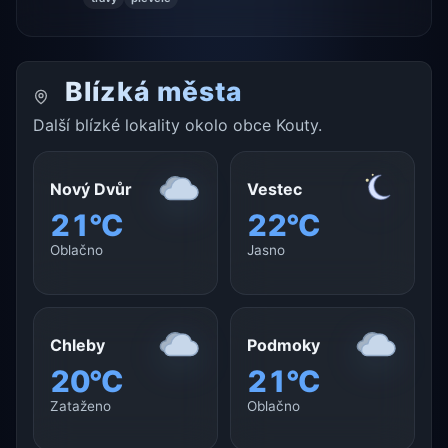
Blízká města
Další blízké lokality okolo obce Kouty.
Nový Dvůr
Vestec
21°C
22°C
Oblačno
Jasno
Chleby
Podmoky
20°C
21°C
Zataženo
Oblačno