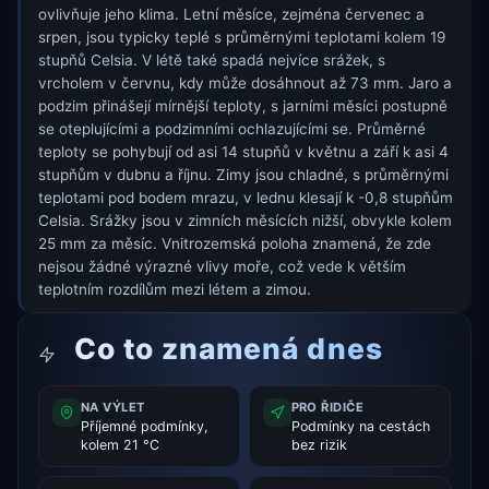
ovlivňuje jeho klima. Letní měsíce, zejména červenec a
srpen, jsou typicky teplé s průměrnými teplotami kolem 19
stupňů Celsia. V létě také spadá nejvíce srážek, s
vrcholem v červnu, kdy může dosáhnout až 73 mm. Jaro a
podzim přinášejí mírnější teploty, s jarními měsíci postupně
se oteplujícími a podzimními ochlazujícími se. Průměrné
teploty se pohybují od asi 14 stupňů v květnu a září k asi 4
stupňům v dubnu a říjnu. Zimy jsou chladné, s průměrnými
teplotami pod bodem mrazu, v lednu klesají k -0,8 stupňům
Celsia. Srážky jsou v zimních měsících nižší, obvykle kolem
25 mm za měsíc. Vnitrozemská poloha znamená, že zde
nejsou žádné výrazné vlivy moře, což vede k větším
teplotním rozdílům mezi létem a zimou.
Co to znamená dnes
NA VÝLET
PRO ŘIDIČE
Příjemné podmínky,
Podmínky na cestách
kolem 21 °C
bez rizik