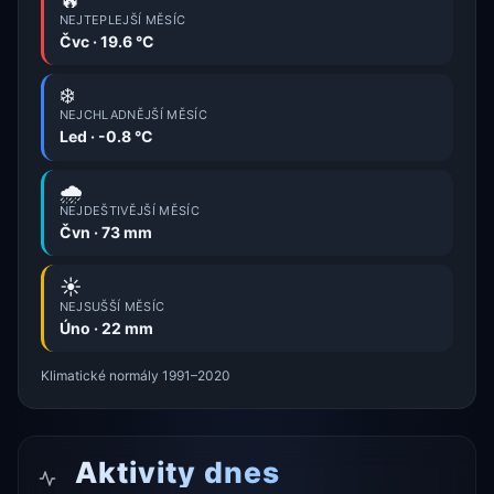
NEJTEPLEJŠÍ MĚSÍC
Čvc · 19.6 °C
❄️
NEJCHLADNĚJŠÍ MĚSÍC
Led · -0.8 °C
🌧️
NEJDEŠTIVĚJŠÍ MĚSÍC
Čvn · 73 mm
☀️
NEJSUŠŠÍ MĚSÍC
Úno · 22 mm
Klimatické normály 1991–2020
Aktivity dnes