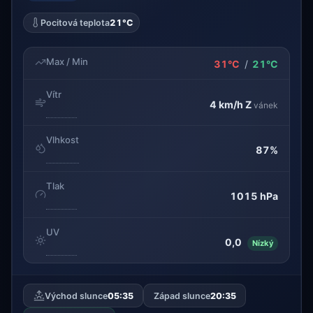
Pocitová teplota
21°C
Max / Min
31°C
/
21°C
Vítr
4 km/h
Z
vánek
Vlhkost
87%
Tlak
1015 hPa
UV
0,0
Nízký
Východ slunce
05:35
Západ slunce
20:35