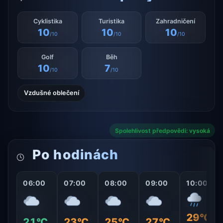
Cyklistika
Turistika
Zahradničení
10
10
10
/10
/10
/10
Golf
Běh
10
7
/10
/10
Vzdušné oblečení
Spolehlivost předpovědi: vysoká
Po hodinách
06:00
07:00
08:00
09:00
10:00
29°C
21°C
23°C
25°C
27°C