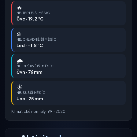
🔥
NEJTEPLEJŠÍ MĚSÍC
Čvc · 19.2 °C
❄️
NEJCHLADNĚJŠÍ MĚSÍC
Led · -1.8 °C
🌧️
NEJDEŠTIVĚJŠÍ MĚSÍC
Čvn · 76 mm
☀️
NEJSUŠŠÍ MĚSÍC
Úno · 25 mm
Klimatické normály 1991–2020