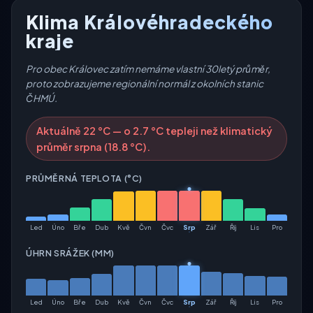
Klima Královéhradeckého
kraje
Pro obec Královec zatím nemáme vlastní 30letý průměr,
proto zobrazujeme regionální normál z okolních stanic
ČHMÚ.
Aktuálně 22 °C — o 2.7 °C tepleji než klimatický
průměr srpna (18.8 °C).
PRŮMĚRNÁ TEPLOTA (°C)
Led
Úno
Bře
Dub
Kvě
Čvn
Čvc
Srp
Zář
Říj
Lis
Pro
ÚHRN SRÁŽEK (MM)
Led
Úno
Bře
Dub
Kvě
Čvn
Čvc
Srp
Zář
Říj
Lis
Pro