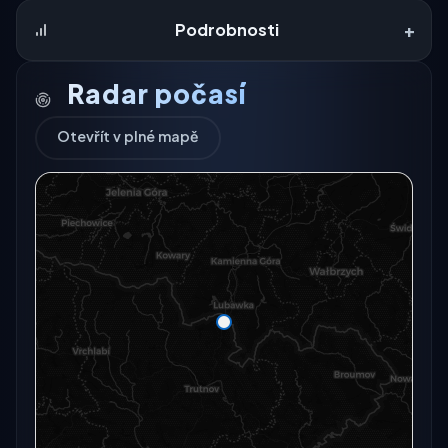
+
Podrobnosti
Radar počasí
Otevřít v plné mapě
Radarový snímek momentálně není dostupný.
Otevřít v plné mapě
Otevřít v plné mapě →
Zkusit znovu