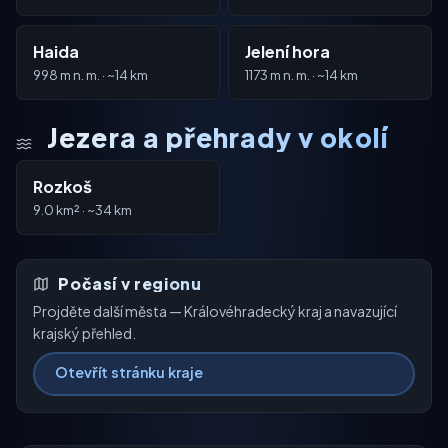
Haida
Jelení hora
998 m n. m. · ~14 km
1173 m n. m. · ~14 km
Jezera a přehrady v okolí
Rozkoš
9.0 km² · ~34 km
Počasí v regionu
Projděte další města — Královéhradecký kraj a navazující
krajský přehled.
Otevřít stránku kraje