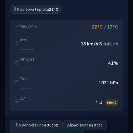
Pocitová teplota
22°C
Max / Min
22°C
/
13°C
Vítr
13 km/h
S
slabý vítr
Vlhkost
41%
Tlak
1021 hPa
UV
4,1
Mírný
Východ slunce
05:32
Západ slunce
20:31