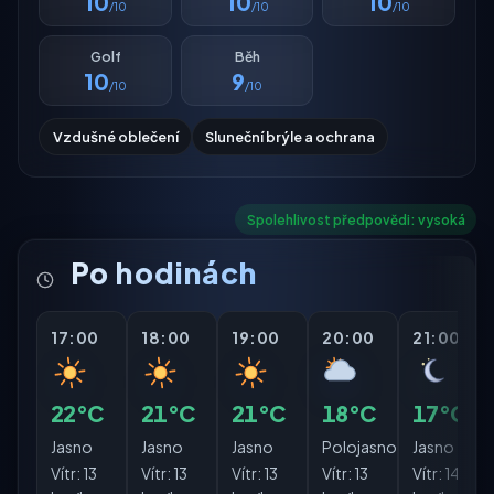
10
10
10
/10
/10
/10
Golf
Běh
10
9
/10
/10
Vzdušné oblečení
Sluneční brýle a ochrana
Spolehlivost předpovědi: vysoká
Po hodinách
17:00
18:00
19:00
20:00
21:00
22°C
21°C
21°C
18°C
17°C
Jasno
Jasno
Jasno
Polojasno
Jasno
Vítr:
13
Vítr:
13
Vítr:
13
Vítr:
13
Vítr:
14