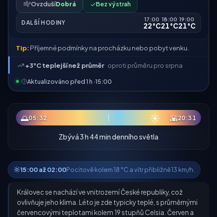
Ovzduší
Dobrá
✓
Bez výstrah
17:00
18:00
19:00
DALŠÍ HODINY
22°C
21°C
21°C
Tip:
Příjemné podmínky na procházku nebo pobyt venku.
+3°C teplejší než průměr
oproti průměru pro srpna
Aktualizováno před 1 h ·
15:00
☀
🌅
🌇
05:32
20:31
Zbývá 3 h 44 min denního světla
15:00 až 02:00
Pocitově kolem 18 °C a vítr přibližně 13 km/h.
Královec se nachází ve vnitrozemí České republiky, což
ovlivňuje jeho klima. Léto je zde typicky teplé, s průměrnými
červencovými teplotami kolem 19 stupňů Celsia. Červen a