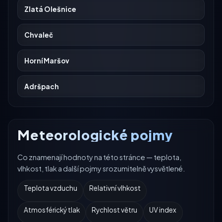
Zlatá Olešnice
Chvaleč
Horní Maršov
Adršpach
Meteorologické pojmy
Co znamenají hodnoty na této stránce — teplota,
vlhkost, tlak a další pojmy srozumitelně vysvětlené.
Teplota vzduchu
Relativní vlhkost
Atmosférický tlak
Rychlost větru
UV index