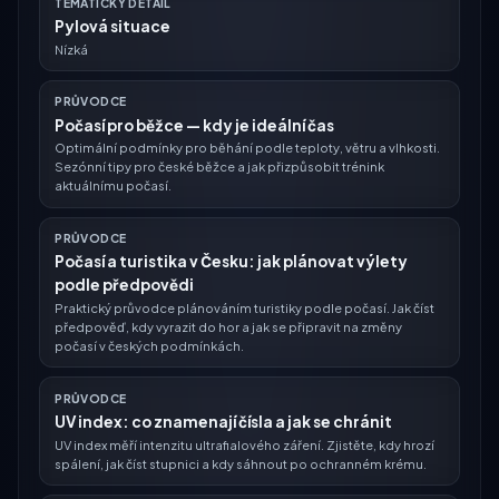
TEMATICKÝ DETAIL
Pylová situace
Nízká
PRŮVODCE
Počasí pro běžce — kdy je ideální čas
Optimální podmínky pro běhání podle teploty, větru a vlhkosti.
Sezónní tipy pro české běžce a jak přizpůsobit trénink
aktuálnímu počasí.
PRŮVODCE
Počasí a turistika v Česku: jak plánovat výlety
podle předpovědi
Praktický průvodce plánováním turistiky podle počasí. Jak číst
předpověď, kdy vyrazit do hor a jak se připravit na změny
počasí v českých podmínkách.
PRŮVODCE
UV index: co znamenají čísla a jak se chránit
UV index měří intenzitu ultrafialového záření. Zjistěte, kdy hrozí
spálení, jak číst stupnici a kdy sáhnout po ochranném krému.