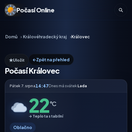
Počasí Online
Domů
Královéhradecký kraj
Královec
←
Zpět na přehled
★
Uložit
Počasí Královec
14:47
Pátek 7. srpna
Dnes má svátek
Lada
22
°C
→ Teplota stabilní
Oblačno