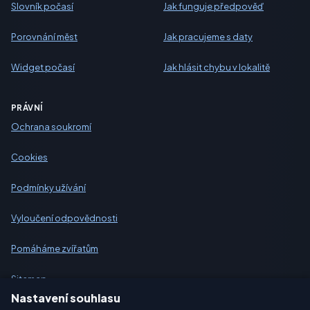
Slovník počasí
Jak funguje předpověď
Porovnání měst
Jak pracujeme s daty
Widget počasí
Jak hlásit chybu v lokalitě
PRÁVNÍ
Ochrana soukromí
Cookies
Podmínky užívání
Vyloučení odpovědnosti
Pomáháme zvířatům
Sitemap
Nastavení souhlasu