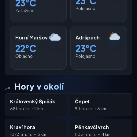
23°C
23°C
Polojasno
Zataženo
Horní Maršov
Adršpach
22°C
23°C
Oblačno
Polojasno
Hory v okolí
Královecký Špičák
Čepel
881 m n. m. · ~2 km
911 m n. m. · ~8 km
Kraví hora
Pěnkavčí vrch
1072 m n. m. · ~13 km
1105 m n. m. · ~14 km