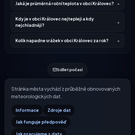
Jaká je průměrná roční teplota v obci Královec?
Kdy je v obci Královec nejtepleji a kdy
nejchladněji?
Kolik napadne srážek v obci Královec za rok?
Sdílet počasí
Stránka města vychází z průběžně obnovovaných
meteorologických dat.
Informace
Zdroje dat
Jak funguje předpověď
Jak pracujeme s daty