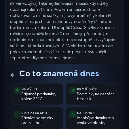
červenec bývají také nejdeštivějšími měsíci, kdy srážky
dosahují kolem 70 mm. Podzim přináší postupné
ochlazování a mírné srážky, s říjnovými průměry kolem 14
stupňů. Zima je chladná, s lednovými průměry těsně pod
bodem mrazu, kolem -1,8 stupňů Celsia. Srážky v zimních
měsících jsou nižší, kolem 30 mm. Jaro je přechodným
obdobím s rostoucími teplotami a postupně se zvyšujícími
srážkami, které kulminují v létě. Vzhledem k vnitrozemské
poloze a nadmořské výšce se zde projevují výraznější
teplotní rozdíly mezi létem a zimou.
Co to znamená dnes
NA VÝLET
PRO ŘIDIČE
Příjemné podmínky,
Podmínky na cestách
kolem 22 °C
bez rizik
PRO ZAHRADU
NA SPORT
Příznivé podmínky
Ideální podmínky pro
pro zahradu
venkovní aktivity