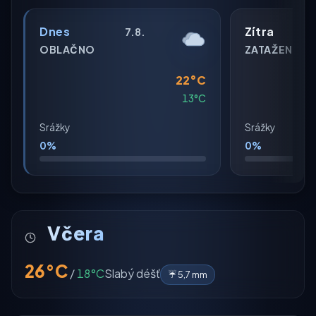
Dnes
Zítra
7.8.
OBLAČNO
ZATAŽENO
22°C
13°C
Srážky
Srážky
0%
0%
Včera
26°C
/
18°C
Slabý déšť
☔ 5,7 mm