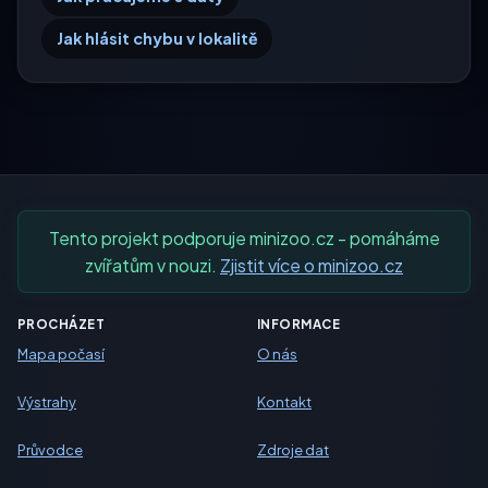
Jak hlásit chybu v lokalitě
Tento projekt podporuje minizoo.cz - pomáháme
zvířatům v nouzi.
Zjistit více o minizoo.cz
PROCHÁZET
INFORMACE
Mapa počasí
O nás
Výstrahy
Kontakt
Průvodce
Zdroje dat