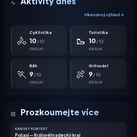
Aktivity dnes
Víkendový výhled →
Cyklistika
Turistika
🚴
🥾
10
10
/ 10
/ 10
IDEÁLNÍ
IDEÁLNÍ
Běh
Grilování
🏃
🍖
9
9
/ 10
/ 10
IDEÁLNÍ
IDEÁLNÍ
Prozkoumejte více
KRAJSKÝ KONTEXT
Počasí — Královéhradecký kraj