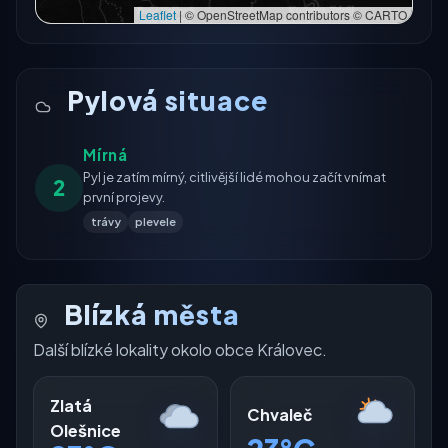
Leaflet
|
© OpenStreetMap contributors © CARTO
Pylová situace
Mírná
Pyl je zatím mírný, citlivější lidé mohou začít vnímat
2
první projevy.
trávy
plevele
Blízká města
Další blízké lokality okolo obce Královec.
Zlatá
Chvaleč
Olešnice