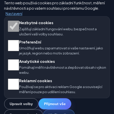
Nastavení
Tento web používá cookies pro základní funkčnost, měření
návštěvnosti a po vašem souhlasu i pro reklamu Google.
Nastavení
Naše weby o počasí:
Nezbytné cookies
Zajišťují základní fungování webu, bezpečnost a
🇨🇿 Česko
🇭🇷 Chorvatsko
🇧🇬 Bulharsko
uložení vaší volby souhlasu.
🇩🇪🇦🇹🇨🇭 Německo / Rakousko / Švýcarsko
Preferenční
Umožňují webu zapamatovat si vaše nastavení, jako
🌎 Latinská Amerika a Španělsko
je jazyk, region nebo motiv zobrazení.
Analytické cookies
🇮🇳 Jižní a jihovýchodní Asie
🌍 Mezinárodní síť počasí
Pomáhají měřit návštěvnost a zlepšovat obsah i výkon
webu.
Provozovatel: Spolek Minizoo.cz z.s. | IČO: 21135550 |
Reklamní cookies
info@pocasi.online
Používají se pro aktivaci reklam Google a související
© 2026 Počasí Online · Meteorologická data: MET Norway · Open-
měření pouze po udělení souhlasu.
Meteo. Výstrahy počasí: ČHMÚ.
Upravit volby
Přijmout vše
0