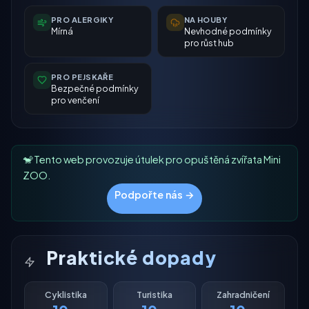
PRO ALERGIKY
NA HOUBY
Mírná
Nevhodné podmínky
pro růst hub
PRO PEJSKAŘE
Bezpečné podmínky
pro venčení
🐒 Tento web provozuje útulek pro opuštěná zvířata Mini
ZOO.
Podpořte nás →
Praktické dopady
Cyklistika
Turistika
Zahradničení