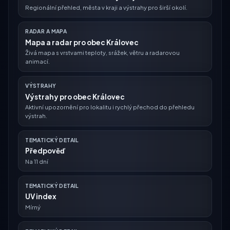
Regionální přehled, města v kraji a výstrahy pro širší okolí.
RADAR A MAPA
Mapa a radar pro obec Královec
Živá mapa s vrstvami teploty, srážek, větru a radarovou
animací.
VÝSTRAHY
Výstrahy pro obec Královec
Aktivní upozornění pro lokalitu i rychlý přechod do přehledu
výstrah.
TEMATICKÝ DETAIL
Předpověď
Na 11 dní
TEMATICKÝ DETAIL
UV index
Mírný