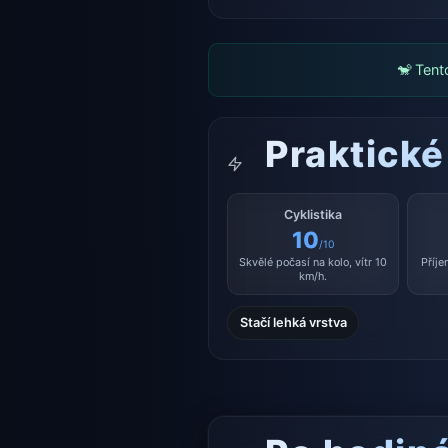
🐒 Tent
Praktické
Cyklistika
10
/10
Skvělé počasí na kolo, vítr 10
Příje
km/h.
Stačí lehká vrstva