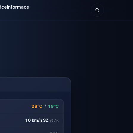
dce
Informace
28°C
/
19°C
10 km/h
SZ
větřík