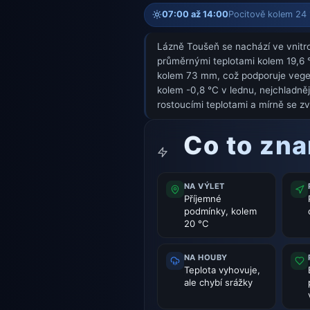
07:00 až 14:00
Pocitově kolem 24 °
Lázně Toušeň se nachází ve vnitroz
průměrnými teplotami kolem 19,6 °C
kolem 73 mm, což podporuje vegeta
kolem -0,8 °C v lednu, nejchladně
rostoucími teplotami a mírně se zv
Co to zn
NA VÝLET
Příjemné
podmínky, kolem
20 °C
NA HOUBY
Teplota vyhovuje,
ale chybí srážky