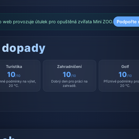
o web provozuje útulek pro opuštěná zvířata Mini ZOO.
Podpořte 
 dopady
Turistika
Zahradničení
Golf
10
10
10
/10
/10
/10
mné podmínky na výlet,
Dobrý den pro práci na
Příznivé podmínky pro 
20 °C.
zahradě.
20 °C.