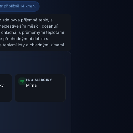
r přibližně 14 km/h.
o zde bývá příjemně teplé, s
nejdeštivějším měsíci, dosahují
e chladná, s průměrnými teplotami
o je přechodným obdobím s
 s teplými léty a chladnými zimami.
PRO ALERGIKY
ky
Mírná