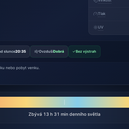
Vlhkost
Tlak
UV
✓
d slunce
20:35
Ovzduší
Dobrá
Bez výstrah
ku nebo pobyt venku.
Zbývá 13 h 31 min denního světla