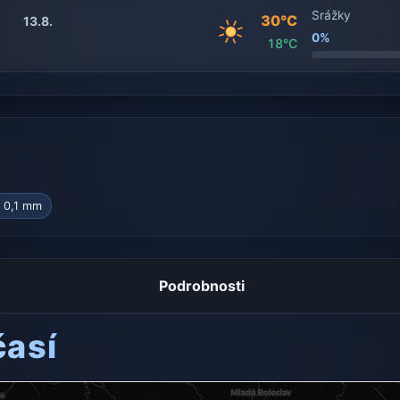
Srážky
30°C
13.8.
0%
18°C
 0,1 mm
Podrobnosti
časí