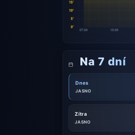
Na 7 dní
Dnes
JASNO
Zítra
JASNO