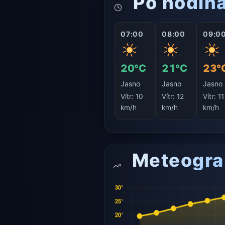
Po hodin
07:00
08:00
09:0
20°C
21°C
23°
Jasno
Jasno
Jasno
Vítr:
10
Vítr:
12
Vítr:
11
km/h
km/h
km/h
Meteogr