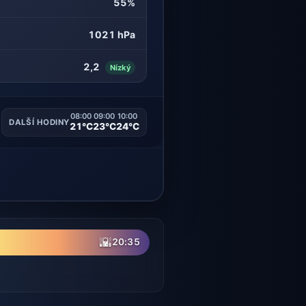
55%
1021 hPa
2,2
Nízký
08:00
09:00
10:00
DALŠÍ HODINY
21°C
23°C
24°C
🌇
20:35