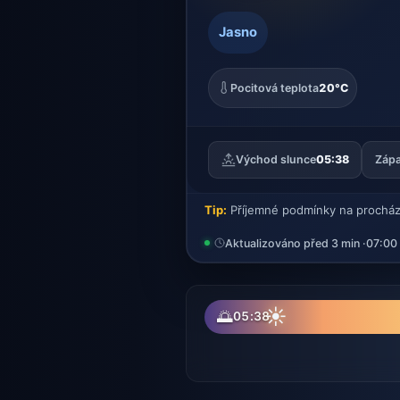
Jasno
Pocitová teplota
20°C
Východ slunce
05:38
Zápa
Tip:
Příjemné podmínky na procház
Aktualizováno před 3 min ·
07:00
☀
🌅
05:38