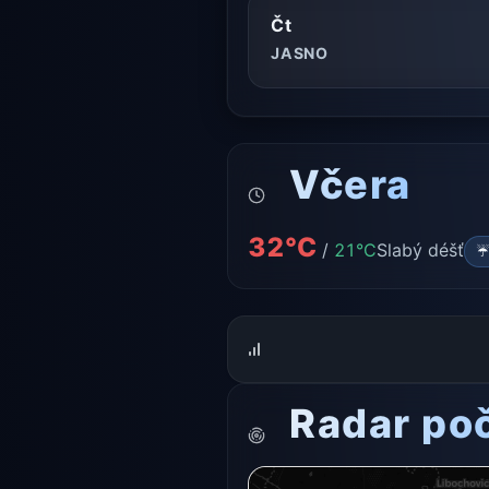
Čt
JASNO
Včera
32°C
/
21°C
Slabý déšť
☔
Radar po