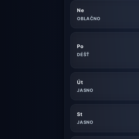
Ne
OBLAČNO
Po
DÉŠŤ
Út
JASNO
St
JASNO