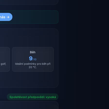
nás →
Běh
9
/10
golf,
Ideální podmínky pro běh při
20 °C.
Spolehlivost předpovědi: vysoká