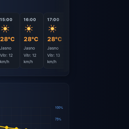
15:00
16:00
17:00
18:00
19:00
20:0
28°C
28°C
28°C
28°C
26°C
24°
Jasno
Jasno
Jasno
Jasno
Jasno
Obla
Vítr:
12
Vítr:
12
Vítr:
13
Vítr:
14
Vítr:
18
Vítr:
1
km/h
km/h
km/h
km/h
km/h
km/h