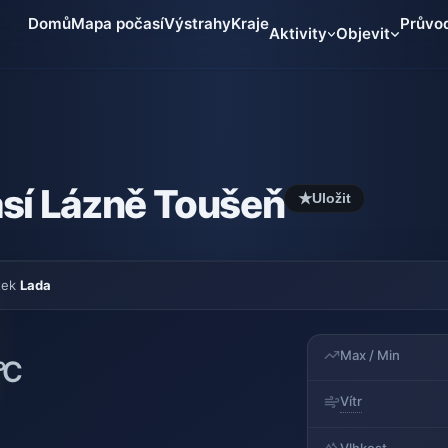
Domů
Mapa počasí
Výstrahy
Kraje
Průvo
Aktivity
Objevit
sí Lázně Toušeň
★
Uložit
tek
Lada
Max / Min
°C
Vítr