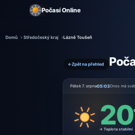
Počasí Online
Domů
Středočeský kraj
Lázně Toušeň
Poča
←
Zpět na přehled
05:03
Pátek 7. srpna
Dnes má svá
20
→ Teplota stabilní