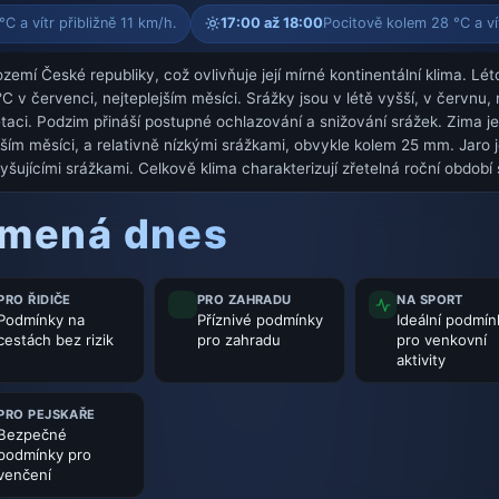
C a vítr přibližně 11 km/h.
17:00 až 18:00
Pocitově kolem 28 °C a vít
emí České republiky, což ovlivňuje její mírné kontinentální klima. Lét
 v červenci, nejteplejším měsíci. Srážky jsou v létě vyšší, v červnu, 
ci. Podzim přináší postupné ochlazování a snižování srážek. Zima j
jším měsíci, a relativně nízkými srážkami, obvykle kolem 25 mm. Jar
yšujícími srážkami. Celkově klima charakterizují zřetelná roční období
amená dnes
PRO ŘIDIČE
PRO ZAHRADU
NA SPORT
Podmínky na
Příznivé podmínky
Ideální podmín
cestách bez rizik
pro zahradu
pro venkovní
aktivity
PRO PEJSKAŘE
Bezpečné
podmínky pro
venčení